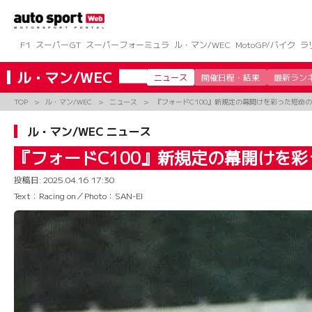
コ
ン
テ
ン
F1
スーパーGT
スーパーフォーミュラ
ル・マン/WEC
MotoGP/バイク
ラ
ツ
へ
ル・マン/WEC
ニュース
開催日程・結果
最新ラン
ス
キ
TOP
ル・マン/WEC
ニュース
『フォードC100』新規定の幕開けを彩った短命
ッ
プ
ル・マン/WEC ニュース
『フォードC100』新規定の幕開けを
投稿日:
2025.04.16 17:30
Text：Racing on／Photo：SAN-EI