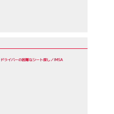
／ジェームス・カラド
57
56
ドライバーの困難なシート探し／IMSA