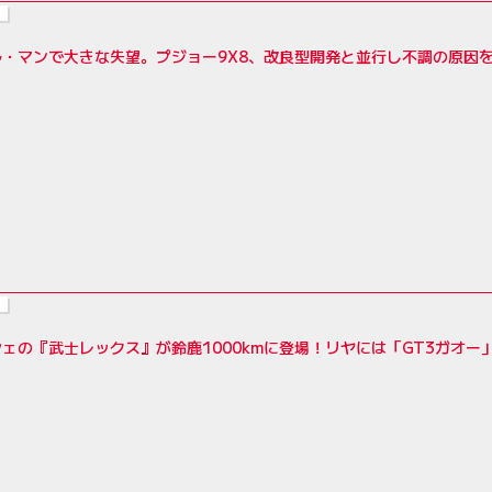
ル・マンで大きな失望。プジョー9X8、改良型開発と並行し不調の原因
ェの『武士レックス』が鈴鹿1000kmに登場！リヤには「GT3ガオー