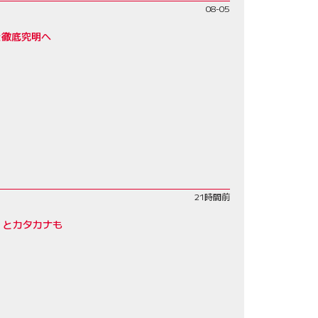
08-05
を徹底究明へ
21時間前
」とカタカナも