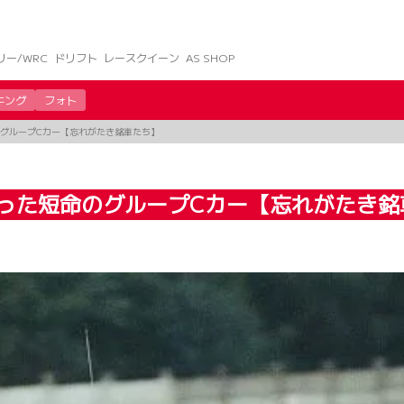
リー/WRC
ドリフト
レースクイーン
AS SHOP
キング
フォト
のグループCカー【忘れがたき銘車たち】
彩った短命のグループCカー【忘れがたき銘