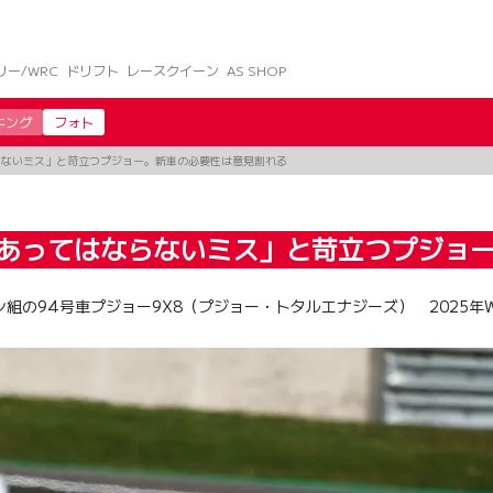
リー/WRC
ドリフト
レースクイーン
AS SHOP
キング
フォト
らないミス」と苛立つプジョー。新車の必要性は意見割れる
「あってはならないミス」と苛立つプジョ
の94号車プジョー9X8（プジョー・トタルエナジーズ） 2025年W