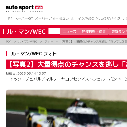
コ
ン
テ
ン
F1
スーパーGT
スーパーフォーミュラ
ル・マン/WEC
MotoGP/バイク
ラ
ツ
へ
ル・マン/WEC
ニュース
開催日程・結果
最新ラン
ス
キ
TOP
ル・マン/WEC
フォト
【写真2】大量得点のチャンスを逃し「あってはな
ッ
プ
ル・マン/WEC フォト
【写真2】大量得点のチャンスを逃し
投稿日:
2025.05.14 10:57
ロイック・デュバル／マルテ・ヤコブセン／ストフェル・バンドーン組