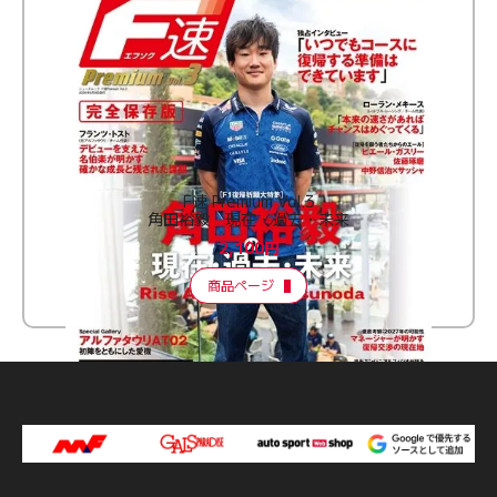
F速 Premium Vol.3
角田裕毅 現在・過去・未来
2,100円
商品ページ