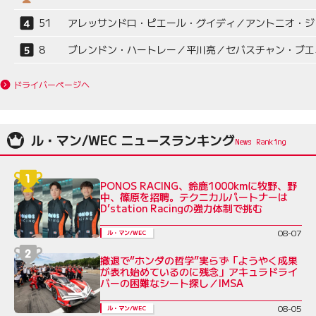
51
アレッサンドロ・ピエール・グイディ／アントニオ・ジ
8
ブレンドン・ハートレー／平川亮／セバスチャン・ブエ
ドライバーページへ
ル・マン/WEC ニュースランキング
PONOS RACING、鈴鹿1000kmに牧野、野
中、篠原を招聘。テクニカルパートナーは
D’station Racingの強力体制で挑む
08-07
ル・マン/WEC
撤退で“ホンダの哲学”実らず「ようやく成果
が表れ始めているのに残念」アキュラドライ
バーの困難なシート探し／IMSA
08-05
ル・マン/WEC