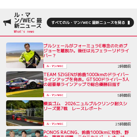
ル・マ
ン/WEC 最
すべてのル・マン/WEC 最新ニュースを見る
新ニュース
プルシェールがフォーミュラE専念のためプ
ジョーを離脱か。後任は元フェラーリドライ
バー？
2時間前
ル・マン/WEC
TEAM 5ZIGENが鈴鹿1000kmのドライバー
ラインアップを発表。GT500ドライバー3人
の超豪華ラインアップで総合優勝目指す
5時間前
ル・マン/WEC
横浜ゴム 2026ニュルブルクリンク耐久シ
リーズ第7戦 レースレポート
23時間前
ル・マン/WEC
PONOS RACING、鈴鹿1000kmに牧野、野