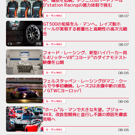
中、篠原を招聘。テクニカルパートナーは
D’station Racingの強力体制で挑む
08-07
ル・マン/WEC
GT500の知見をル・マンへ。レイズ製ホ
イールが実現する軽量化と高剛性の高次元融
合
PR
08-07
ル・マン/WEC
フォード・レーシング、新型ハイパーカー用
5.4リッターV8“コヨーテ”のダイナモテスト
映像を公開
08-06
ル・マン/WEC
フェルスタッペン・レーシングがマニ・クー
ルで今季初優勝。レース2は赤旗中断の波乱
／GTWCヨーロッパ
08-06
ル・マン/WEC
“ホーム”ル・マンで大きな失望。プジョー
9X8、改良型開発と並行し不調の原因を徹底
究明へ
08-06
ル・マン/WEC