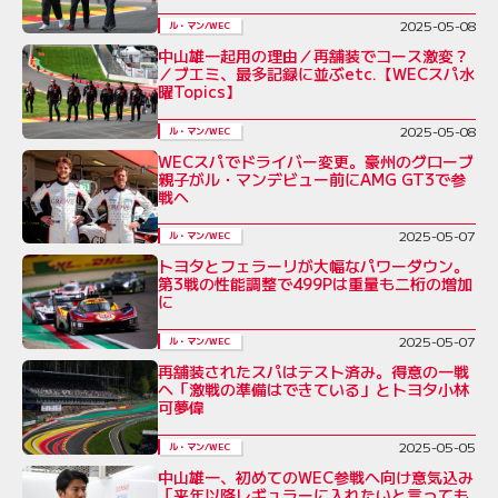
2025-05-08
ル・マン/WEC
中山雄一起用の理由／再舗装でコース激変？
／ブエミ、最多記録に並ぶetc.【WECスパ水
曜Topics】
2025-05-08
ル・マン/WEC
WECスパでドライバー変更。豪州のグローブ
親子がル・マンデビュー前にAMG GT3で参
戦へ
2025-05-07
ル・マン/WEC
トヨタとフェラーリが大幅なパワーダウン。
第3戦の性能調整で499Pは重量も二桁の増加
に
2025-05-07
ル・マン/WEC
再舗装されたスパはテスト済み。得意の一戦
へ「激戦の準備はできている」とトヨタ小林
可夢偉
2025-05-05
ル・マン/WEC
中山雄一、初めてのWEC参戦へ向け意気込み
「来年以降レギュラーに入れたいと言っても