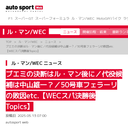
コ
ン
テ
ン
F1
スーパーGT
スーパーフォーミュラ
ル・マン/WEC
MotoGP/バイク
ラ
ツ
へ
ル・マン/WEC
ニュース
開催日程・結果
最新ラン
ス
キ
TOP
ル・マン/WEC
ニュース
ッ
ブエミの決断はル・マン後に／代役候補は中山雄一？／50号車フェラーリの敗因etc.
プ
【WECスパ決勝後Topics】
ル・マン/WEC ニュース
ブエミの決断はル・マン後に／代役候
補は中山雄一？／50号車フェラーリ
の敗因etc.【WECスパ決勝後
Topics】
投稿日:
2025.05.13 07:00
autosport web