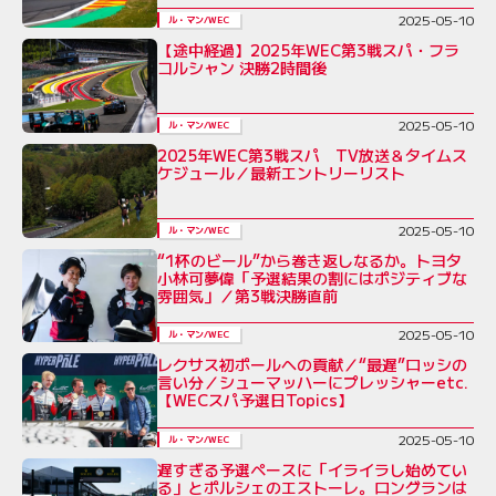
2025-05-10
ル・マン/WEC
【途中経過】2025年WEC第3戦スパ・フラ
コルシャン 決勝2時間後
2025-05-10
ル・マン/WEC
2025年WEC第3戦スパ TV放送＆タイムス
ケジュール／最新エントリーリスト
2025-05-10
ル・マン/WEC
“1杯のビール”から巻き返しなるか。トヨタ
小林可夢偉「予選結果の割にはポジティブな
雰囲気」／第3戦決勝直前
2025-05-10
ル・マン/WEC
レクサス初ポールへの貢献／“最遅”ロッシの
言い分／シューマッハーにプレッシャーetc.
【WECスパ予選日Topics】
2025-05-10
ル・マン/WEC
遅すぎる予選ペースに「イライラし始めてい
る」とポルシェのエストーレ。ロングランは