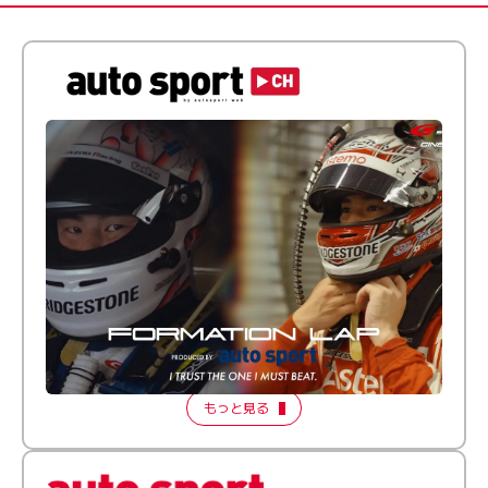
倒す相手を、信じてる。小林利徠斗 × 野村勇斗
【FORMATION LAP Produced by auto sport】
2026 Episode 2
もっと見る