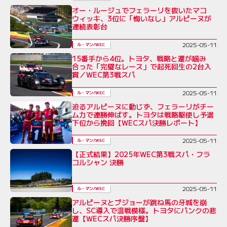
オー・ルージュでフェラーリを抜いたマコ
ウィッキ、3位に「悔いなし」アルピーヌが
連続表彰台
2025-05-11
ル・マン/WEC
15番手から4位。トヨタ、戦略と運が噛み
合った「完璧なレース」で起死回生の2台入
賞／WEC第3戦スパ
2025-05-11
ル・マン/WEC
迫るアルピーヌに動じず、フェラーリがチー
ム力で連勝伸ばす。トヨタは戦略駆使し予選
下位から挽回【WECスパ決勝レポート】
2025-05-11
ル・マン/WEC
【正式結果】2025年WEC第3戦スパ・フラ
コルシャン 決勝
2025-05-11
ル・マン/WEC
アルピーヌとプジョーが跳ね馬の牙城を崩
し、SC導入で混戦模様。トヨタにパンクの悲
運【WECスパ決勝序盤】