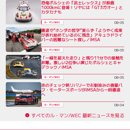
恐竜ポルシェの『武士レックス』が鈴鹿
1000kmに登場！リヤには「GT3ガオー」と
カタカナも
08-05
ル・マン/WEC
撤退で“ホンダの哲学”実らず「ようやく成果
が表れ始めているのに残念」アキュラドライ
バーの困難なシート探し／IMSA
08-05
ル・マン/WEC
「一線を超えた走り」と残り11分での接触を
非難。激しい2位争い演じたポルシェとキャ
デラック／IMSA
08-05
ル・マン/WEC
赤のチェック柄リバリーでお馴染みの強豪パ
フ・モータースポーツがIMSAから一時撤退
へ
08-04
ル・マン/WEC
すべてのル・マン/WEC 最新ニュースを見る