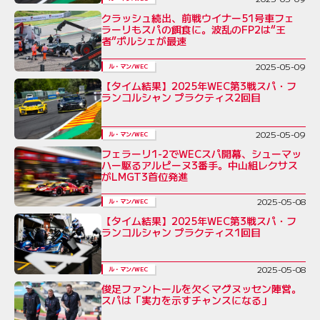
クラッシュ続出、前戦ウイナー51号車フェ
ラーリもスパの餌食に。波乱のFP2は“王
者”ポルシェが最速
2025-05-09
ル・マン/WEC
【タイム結果】2025年WEC第3戦スパ・フ
ランコルシャン プラクティス2回目
2025-05-09
ル・マン/WEC
フェラーリ1-2でWECスパ開幕、シューマッ
ハー駆るアルピーヌ3番手。中山組レクサス
がLMGT3首位発進
2025-05-08
ル・マン/WEC
【タイム結果】2025年WEC第3戦スパ・フ
ランコルシャン プラクティス1回目
2025-05-08
ル・マン/WEC
俊足ファントールを欠くマグヌッセン陣営。
スパは「実力を示すチャンスになる」