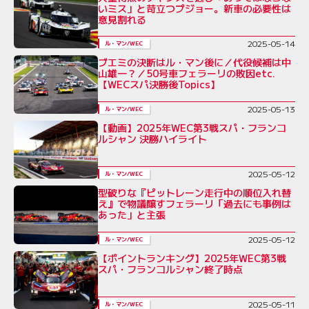
いミス」と苛立つプジョー。新車の必要性は
意見割れる
2025-05-14
ル・マン/WEC
ブエミの決断はル・マン後に／代役候補は中
山雄一？／50号車フェラーリの敗因etc.
【WECスパ決勝後Topics】
2025-05-13
ル・マン/WEC
【動画】2025年WEC第3戦スパ・フランコ
ルシャン 決勝ハイライト
2025-05-12
ル・マン/WEC
型破りな『ピットレーン走行中の順位入れ替
え』で物議醸すフェラーリ「過去にも事例は
あった」と主張
2025-05-12
ル・マン/WEC
【ポイントランキング】2025年WEC第3戦
スパ・フランコルシャン終了時点
2025-05-11
ル・マン/WEC