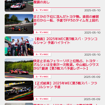
復調の兆し
2025-05-10
ル・マン/WEC
まさかの下位に沈んだトヨタ勢。直前の練習
走行から一転、予選でFP3のタイムを上回れ
ず
2025-05-10
ル・マン/WEC
【動画】2025年WEC第3戦スパ・フランコ
ルシャン 予選ハイライト
2025-05-10
ル・マン/WEC
快走止まぬフェラーリが上位独占、トヨタ・
ポルシェは全車が一次敗退。中山組レクサス
がGT最速【第3戦スパ予選レポート】
2025-05-09
ル・マン/WEC
【正式結果】2025年WEC第3戦スパ・フラ
ンコルシャン 予選
2025-05-09
ル・マン/WEC