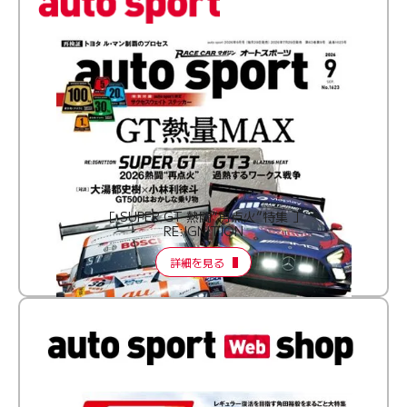
［ SUPER GT 熱闘“再点火”特集 ］
RE:IGNITION
詳細を見る