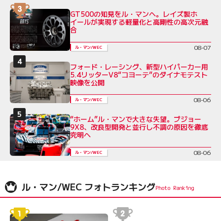
GT500の知見をル・マンへ。レイズ製ホ
イールが実現する軽量化と高剛性の高次元融
合
08-07
ル・マン/WEC
フォード・レーシング、新型ハイパーカー用
5.4リッターV8“コヨーテ”のダイナモテスト
映像を公開
08-06
ル・マン/WEC
“ホーム”ル・マンで大きな失望。プジョー
9X8、改良型開発と並行し不調の原因を徹底
究明へ
08-06
ル・マン/WEC
ル・マン/WEC フォトランキング