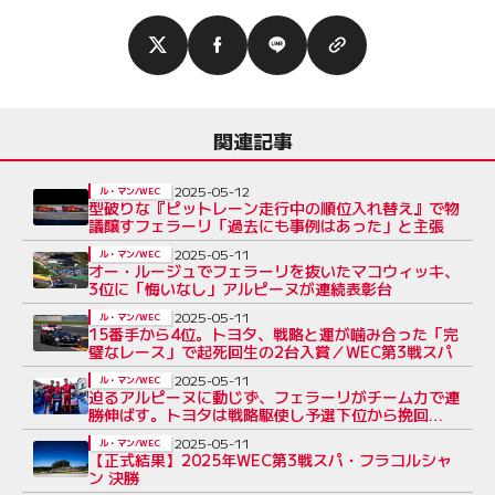
関連記事
2025-05-12
ル・マン/WEC
型破りな『ピットレーン走行中の順位入れ替え』で物
議醸すフェラーリ「過去にも事例はあった」と主張
2025-05-11
ル・マン/WEC
オー・ルージュでフェラーリを抜いたマコウィッキ、
3位に「悔いなし」アルピーヌが連続表彰台
2025-05-11
ル・マン/WEC
15番手から4位。トヨタ、戦略と運が噛み合った「完
璧なレース」で起死回生の2台入賞／WEC第3戦スパ
2025-05-11
ル・マン/WEC
迫るアルピーヌに動じず、フェラーリがチーム力で連
勝伸ばす。トヨタは戦略駆使し予選下位から挽回
【WECスパ決勝レポート】
2025-05-11
ル・マン/WEC
【正式結果】2025年WEC第3戦スパ・フラコルシャ
ン 決勝