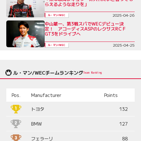
らえるような走りを」
2025-04-26
ル・マン/WEC
中山雄一、第3戦スパでWECデビュー決
定！ アコーディスASPのレクサスRC F
GT3をドライブへ
2025-04-25
ル・マン/WEC
ル・マン/WECチームランキング
Team Ranking
Pos.
Manufacturer
Points
トヨタ
132
BMW
127
フェラーリ
88