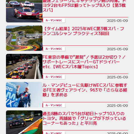
最速フェラーリにキャデラック勢が肉薄。ト
ヨタ2台もFP3は揃ってトップ8入り【第3戦
スパ】
2025-05-09
ル・マン/WEC
【タイム結果】2025年WEC第3戦スパ・フ
ランコルシャン プラクティス3回目
2025-05-09
ル・マン/WEC
FE東京の準備で“遅刻”／予選は2分切り？／
サポートレースにスーパーGTドライバー
etc.【WECスパ木曜Topics】
2025-05-09
ル・マン/WEC
ル・マンデビューに先駆けWECスパに参戦す
るFE王者ヴェアライン、963で「さらなる経
験」を求める
2025-05-09
ル・マン/WEC
過去8勝のスパで1台が初日トップ10入りの
トヨタ。再舗装で「グリップが下がっている
コーナーもあった」と平川亮
2025-05-09
ル・マン/WEC