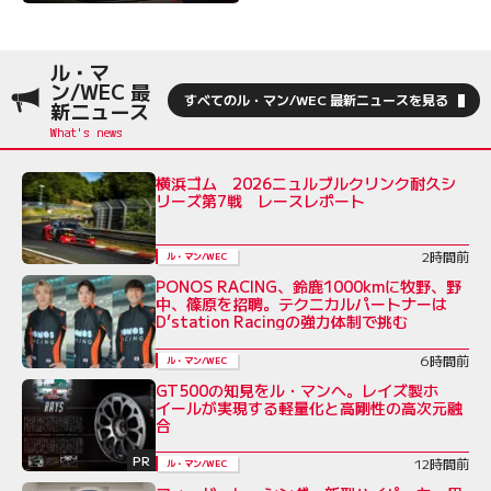
ル・マ
ン/WEC 最
すべてのル・マン/WEC 最新ニュースを見る
新ニュース
横浜ゴム 2026ニュルブルクリンク耐久シ
リーズ第7戦 レースレポート
2時間前
ル・マン/WEC
PONOS RACING、鈴鹿1000kmに牧野、野
中、篠原を招聘。テクニカルパートナーは
D’station Racingの強力体制で挑む
6時間前
ル・マン/WEC
GT500の知見をル・マンへ。レイズ製ホ
イールが実現する軽量化と高剛性の高次元融
合
PR
12時間前
ル・マン/WEC