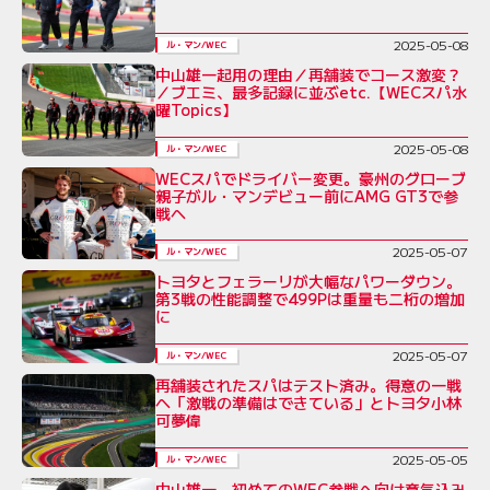
2025-05-08
ル・マン/WEC
中山雄一起用の理由／再舗装でコース激変？
／ブエミ、最多記録に並ぶetc.【WECスパ水
曜Topics】
2025-05-08
ル・マン/WEC
WECスパでドライバー変更。豪州のグローブ
親子がル・マンデビュー前にAMG GT3で参
戦へ
2025-05-07
ル・マン/WEC
トヨタとフェラーリが大幅なパワーダウン。
第3戦の性能調整で499Pは重量も二桁の増加
に
2025-05-07
ル・マン/WEC
再舗装されたスパはテスト済み。得意の一戦
へ「激戦の準備はできている」とトヨタ小林
可夢偉
2025-05-05
ル・マン/WEC
中山雄一、初めてのWEC参戦へ向け意気込み