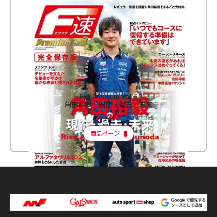
F速 Premium Vol.3
角田裕毅 現在・過去・未来
2,100円
商品ページ