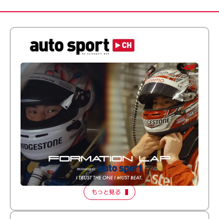
倒す相手を、信じてる。小林利徠斗 × 野村勇斗
【FORMATION LAP Produced by auto sport】
2026 Episode 2
もっと見る