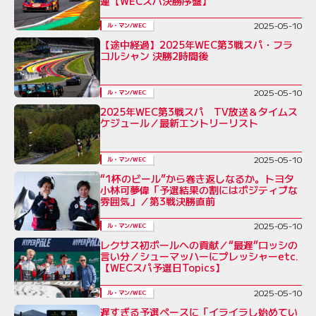
運【WECスパ決勝序盤】
2025-05-10
ル・マン/WEC
【途中経過】2025年WEC第3戦スパ・フラ
コルシャン 決勝2時間後
2025-05-10
ル・マン/WEC
2025年WEC第3戦スパ TV放送＆タイムス
ケジュール／最新エントリーリスト
2025-05-10
ル・マン/WEC
“1杯のビール”から巻き返しなるか。トヨタ
小林可夢偉「予選結果の割にはポジティブな
雰囲気」／第3戦決勝直前
2025-05-10
ル・マン/WEC
レクサス初ポールへの貢献／“最遅”ロッシの
言い分／シューマッハーにプレッシャーetc.
【WECスパ予選日Topics】
2025-05-10
ル・マン/WEC
遅すぎる予選ペースに「イライラし始めてい