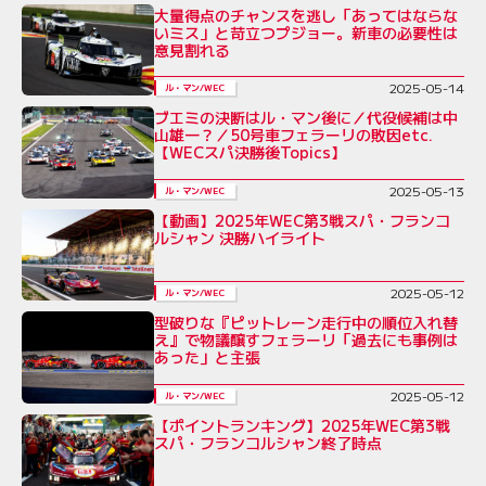
大量得点のチャンスを逃し「あってはならな
いミス」と苛立つプジョー。新車の必要性は
意見割れる
2025-05-14
ル・マン/WEC
ブエミの決断はル・マン後に／代役候補は中
山雄一？／50号車フェラーリの敗因etc.
【WECスパ決勝後Topics】
2025-05-13
ル・マン/WEC
【動画】2025年WEC第3戦スパ・フランコ
ルシャン 決勝ハイライト
2025-05-12
ル・マン/WEC
型破りな『ピットレーン走行中の順位入れ替
え』で物議醸すフェラーリ「過去にも事例は
あった」と主張
2025-05-12
ル・マン/WEC
【ポイントランキング】2025年WEC第3戦
スパ・フランコルシャン終了時点