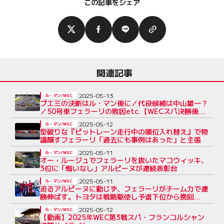
この記事をシェア
関連記事
2025-05-13
ル・マン/WEC
ブエミの決断はル・マン後に／代役候補は中山雄一？
／50号車フェラーリの敗因etc.【WECスパ決勝後
Topics】
2025-05-12
ル・マン/WEC
型破りな『ピットレーン走行中の順位入れ替え』で物
議醸すフェラーリ「過去にも事例はあった」と主張
2025-05-11
ル・マン/WEC
オー・ルージュでフェラーリを抜いたマコウィッキ、
3位に「悔いなし」アルピーヌが連続表彰台
2025-05-11
ル・マン/WEC
迫るアルピーヌに動じず、フェラーリがチーム力で連
勝伸ばす。トヨタは戦略駆使し予選下位から挽回
【WECスパ決勝レポート】
2025-05-12
ル・マン/WEC
【動画】2025年WEC第3戦スパ・フランコルシャン