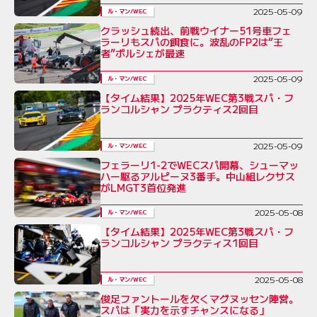
2025-05-09
ル・マン/WEC
クラッシュ続出、前戦ウイナー51号車フェ
ラーリもスパの餌食に。波乱のFP2は“王
者”ポルシェが最速
2025-05-09
ル・マン/WEC
【タイム結果】2025年WEC第3戦スパ・フ
ランコルシャン プラクティス2回目
2025-05-09
ル・マン/WEC
フェラーリ1-2でWECスパ開幕、シューマッ
ハー駆るアルピーヌ3番手。中山組レクサス
がLMGT3首位発進
2025-05-08
ル・マン/WEC
【タイム結果】2025年WEC第3戦スパ・フ
ランコルシャン プラクティス1回目
2025-05-08
ル・マン/WEC
俊足ファントールを欠くマグヌッセン陣営。
スパは「実力を示すチャンスになる」