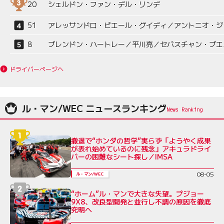
20
シェルドン・ファン・デル・リンデ
51
アレッサンドロ・ピエール・グイディ／アントニオ・ジ
8
ブレンドン・ハートレー／平川亮／セバスチャン・ブエ
ドライバーページへ
ル・マン/WEC ニュースランキング
撤退で“ホンダの哲学”実らず「ようやく成果
が表れ始めているのに残念」アキュラドライ
バーの困難なシート探し／IMSA
08-05
ル・マン/WEC
“ホーム”ル・マンで大きな失望。プジョー
9X8、改良型開発と並行し不調の原因を徹底
究明へ