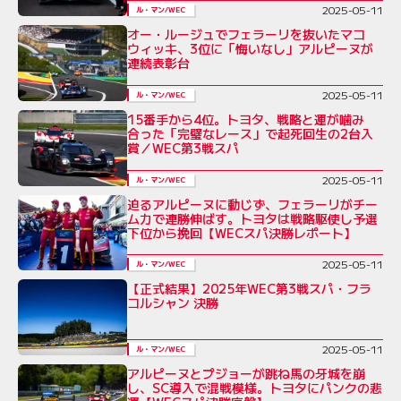
2025-05-11
ル・マン/WEC
オー・ルージュでフェラーリを抜いたマコ
ウィッキ、3位に「悔いなし」アルピーヌが
連続表彰台
2025-05-11
ル・マン/WEC
15番手から4位。トヨタ、戦略と運が噛み
合った「完璧なレース」で起死回生の2台入
賞／WEC第3戦スパ
2025-05-11
ル・マン/WEC
迫るアルピーヌに動じず、フェラーリがチー
ム力で連勝伸ばす。トヨタは戦略駆使し予選
下位から挽回【WECスパ決勝レポート】
2025-05-11
ル・マン/WEC
【正式結果】2025年WEC第3戦スパ・フラ
コルシャン 決勝
2025-05-11
ル・マン/WEC
アルピーヌとプジョーが跳ね馬の牙城を崩
し、SC導入で混戦模様。トヨタにパンクの悲