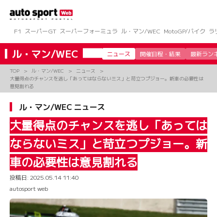
コ
ン
テ
ン
F1
スーパーGT
スーパーフォーミュラ
ル・マン/WEC
MotoGP/バイク
ラ
ツ
へ
ル・マン/WEC
ニュース
開催日程・結果
最新ラン
ス
キ
TOP
ル・マン/WEC
ニュース
ッ
大量得点のチャンスを逃し「あってはならないミス」と苛立つプジョー。新車の必要性は
プ
意見割れる
ル・マン/WEC ニュース
大量得点のチャンスを逃し「あっては
ならないミス」と苛立つプジョー。新
車の必要性は意見割れる
投稿日:
2025.05.14 11:40
autosport web