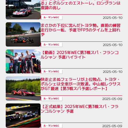
る」とポルシェのエストーレ。ロングランは
復調の兆し
2025-05-10
ル・マン/WEC
まさかの下位に沈んだトヨタ勢。直前の練習
走行から一転、予選でFP3のタイムを上回れ
ず
2025-05-10
ル・マン/WEC
【動画】2025年WEC第3戦スパ・フランコ
ルシャン 予選ハイライト
2025-05-10
ル・マン/WEC
快走止まぬフェラーリが上位独占、トヨタ・
ポルシェは全車が一次敗退。中山組レクサス
がGT最速【第3戦スパ予選レポート】
2025-05-09
ル・マン/WEC
【正式結果】2025年WEC第3戦スパ・フラ
ンコルシャン 予選
2025-05-09
ル・マン/WEC