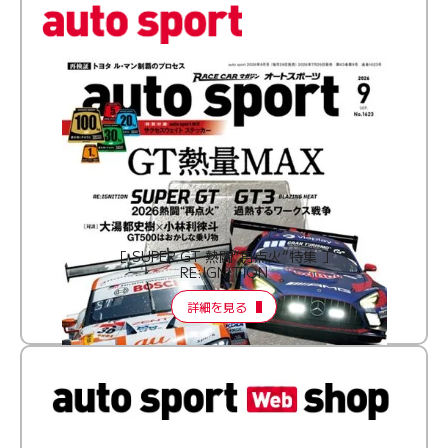
［ SUPER GT 熱闘“再点火”特集 ］
RE:IGNITION
詳細を見る