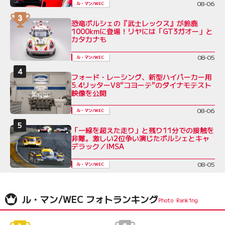
08-06
ル・マン/WEC
恐竜ポルシェの『武士レックス』が鈴鹿
1000kmに登場！リヤには「GT3ガオー」と
カタカナも
08-05
ル・マン/WEC
フォード・レーシング、新型ハイパーカー用
5.4リッターV8“コヨーテ”のダイナモテスト
映像を公開
08-06
ル・マン/WEC
「一線を超えた走り」と残り11分での接触を
非難。激しい2位争い演じたポルシェとキャ
デラック／IMSA
08-05
ル・マン/WEC
ル・マン/WEC フォトランキング