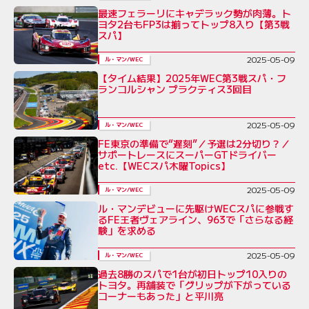
最速フェラーリにキャデラック勢が肉薄。ト
ヨタ2台もFP3は揃ってトップ8入り【第3戦
スパ】
2025-05-09
ル・マン/WEC
【タイム結果】2025年WEC第3戦スパ・フ
ランコルシャン プラクティス3回目
2025-05-09
ル・マン/WEC
FE東京の準備で“遅刻”／予選は2分切り？／
サポートレースにスーパーGTドライバー
etc.【WECスパ木曜Topics】
2025-05-09
ル・マン/WEC
ル・マンデビューに先駆けWECスパに参戦す
るFE王者ヴェアライン、963で「さらなる経
験」を求める
2025-05-09
ル・マン/WEC
過去8勝のスパで1台が初日トップ10入りの
トヨタ。再舗装で「グリップが下がっている
コーナーもあった」と平川亮