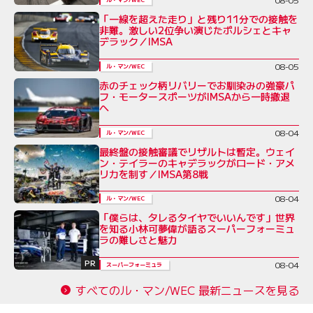
「一線を超えた走り」と残り11分での接触を
非難。激しい2位争い演じたポルシェとキャ
デラック／IMSA
08-05
ル・マン/WEC
赤のチェック柄リバリーでお馴染みの強豪パ
フ・モータースポーツがIMSAから一時撤退
へ
08-04
ル・マン/WEC
最終盤の接触審議でリザルトは暫定。ウェイ
ン・テイラーのキャデラックがロード・アメ
リカを制す／IMSA第8戦
08-04
ル・マン/WEC
「僕らは、タレるタイヤでいいんです」世界
を知る小林可夢偉が語るスーパーフォーミュ
ラの難しさと魅力
PR
08-04
スーパーフォーミュラ
すべてのル・マン/WEC 最新ニュースを見る