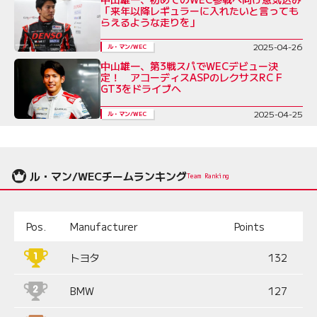
「来年以降レギュラーに入れたいと言っても
らえるような走りを」
2025-04-26
ル・マン/WEC
中山雄一、第3戦スパでWECデビュー決
定！ アコーディスASPのレクサスRC F
GT3をドライブへ
2025-04-25
ル・マン/WEC
ル・マン/WECチームランキング
Team Ranking
Pos.
Manufacturer
Points
トヨタ
132
BMW
127