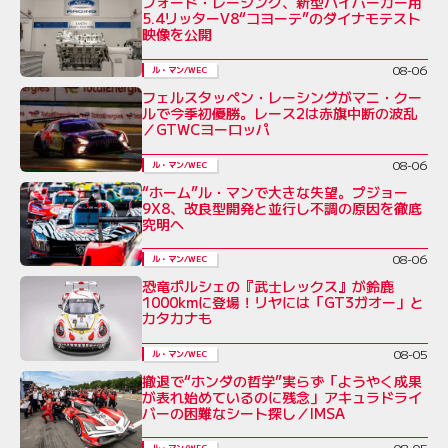
フォード・レーシング、新型ハイパーカー用
5.4リッターV8“コヨーテ”のダイナモテスト
映像を公開
08-06
ル・マン/WEC
フェルスタッペン・レーシングがマニ・クー
ルで今季初優勝。レース2は赤旗中断の波乱
／GTWCヨーロッパ
08-06
ル・マン/WEC
“ホーム”ル・マンで大きな失望。プジョー
9X8、改良型開発と並行し不調の原因を徹底
究明へ
08-06
ル・マン/WEC
恐竜ポルシェの『武士レックス』が鈴鹿
1000kmに登場！リヤには「GT3ガオー」と
カタカナも
08-05
ル・マン/WEC
撤退で“ホンダの哲学”実らず「ようやく成果
が表れ始めているのに残念」アキュラドライ
バーの困難なシート探し／IMSA
08-05
ル・マン/WEC