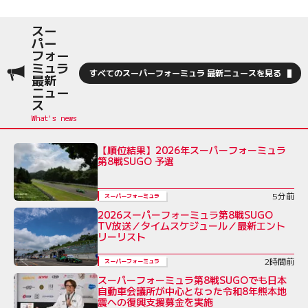
スー
パー
フォー
ミュラ
すべてのスーパーフォーミュラ 最新ニュースを見る
最新
ニュー
ス
【順位結果】2026年スーパーフォーミュラ
第8戦SUGO 予選
5分前
スーパーフォーミュラ
2026スーパーフォーミュラ第8戦SUGO
TV放送／タイムスケジュール／最新エント
リーリスト
2時間前
スーパーフォーミュラ
スーパーフォーミュラ第8戦SUGOでも日本
自動車会議所が中心となった令和8年熊本地
震への復興支援募金を実施