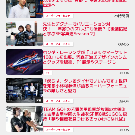
出走へ
21時間前
スーパーフォーミュラ
先生とデグナーでバリエーション対
決！ “年寄りのズルさ”も伝授？【後藤佑紀
と学ぶSF写真道Season 2】
08-06
スーパーフォーミュラ
ホンダ・レーシングが『コミックマーケット
108』に初出展。河森正治氏デザインのシム
とグッズを販売、F1展示やステージも
08-04
F1
「僕らは、タレるタイヤでいいんです」世界
を知る小林可夢偉が語るスーパーフォーミュ
ラの難しさと魅力
PR
08-04
スーパーフォーミュラ
TEAM GOHの芳賀美里監督が故郷の大槌町
立吉里吉里学園の生徒をSF第8戦SUGOに招
待「夢や目標を見つけるきっかけになれば」
08-03
スーパーフォーミュラ