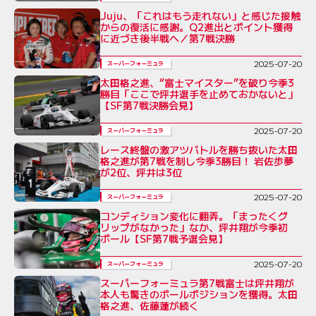
Juju、「これはもう走れない」と感じた接触
からの復活に感謝。Q2進出とポイント獲得
に近づき後半戦へ／第7戦決勝
2025-07-20
スーパーフォーミュラ
太田格之進、“富士マイスター”を破り今季3
勝目「ここで坪井選手を止めておかないと」
【SF第7戦決勝会見】
2025-07-20
スーパーフォーミュラ
レース終盤の激アツバトルを勝ち抜いた太田
格之進が第7戦を制し今季3勝目！ 岩佐歩夢
が2位、坪井は3位
2025-07-20
スーパーフォーミュラ
コンディション変化に翻弄。「まったくグ
リップがなかった」なか、坪井翔が今季初
ポール【SF第7戦予選会見】
2025-07-20
スーパーフォーミュラ
スーパーフォーミュラ第7戦富士は坪井翔が
本人も驚きのポールポジションを獲得。太田
格之進、佐藤蓮が続く