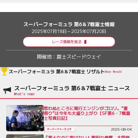
委員会への期待感
スーパーフォーミュラ 第6＆7戦富士情報
2025年07月18日～2025年07月20日
レース情報を見る
開催地：
富士スピードウェイ
スーパーフォーミュラ 第6＆7戦富士 リザルト
Race Result
スーパーフォーミュラ 第6＆7戦富士 ニュース
思わぬところに現行エンジンがゴロリ。“夏
祭り”は今年も大盛り上がり【SF第6・7戦富
士写真日記】
2025-08-04
スーパーフォーミュラ
『富士なのに抜けない』要因の考察。大田格