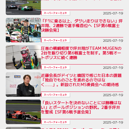
2025-07-19
スーパーフォーミュラ
「F1に乗る以上、ダサい走りはできない」坪
井翔、2連勝で選手権首位へ【SF第6戦富士
決勝会見】
2025-07-19
スーパーフォーミュラ
圧巻の横綱相撲で坪井翔がTEAM MUGENの
2台を振り切り第6戦富士を制す。第5戦オー
トポリスに続く連勝
2025-07-19
スーパーフォーミュラ
近藤会長がドイツと韓国で感じた日本の課題
「独自でものごとを進めるのではな
く……」。新設されたMS委員会への期待感
2025-07-19
スーパーフォーミュラ
「良いスタートを決めないことには勝機はな
い」とポールポジションの野尻。2番手坪井
を警戒【SF第6戦予選会見】
2025-07-19
スーパーフォーミュラ