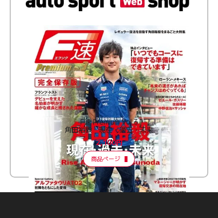
F速 Premium Vol.3
角田裕毅 現在・過去・未来
2,100円
商品ページ