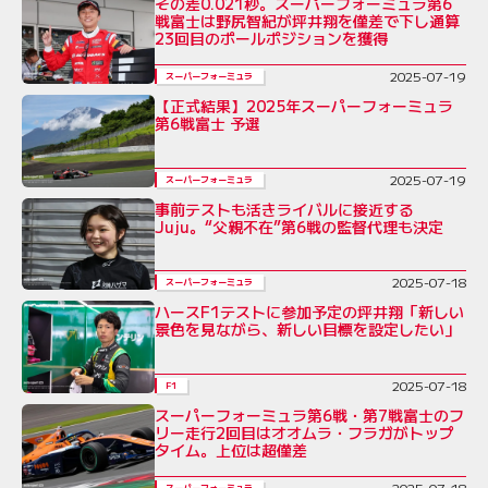
その差0.021秒。スーパーフォーミュラ第6
戦富士は野尻智紀が坪井翔を僅差で下し通算
23回目のポールポジションを獲得
2025-07-19
スーパーフォーミュラ
【正式結果】2025年スーパーフォーミュラ
第6戦富士 予選
2025-07-19
スーパーフォーミュラ
事前テストも活きライバルに接近する
Juju。“父親不在”第6戦の監督代理も決定
2025-07-18
スーパーフォーミュラ
ハースF1テストに参加予定の坪井翔「新しい
景色を見ながら、新しい目標を設定したい」
2025-07-18
F1
スーパーフォーミュラ第6戦・第7戦富士のフ
リー走行2回目はオオムラ・フラガがトップ
タイム。上位は超僅差
2025-07-18
スーパーフォーミュラ