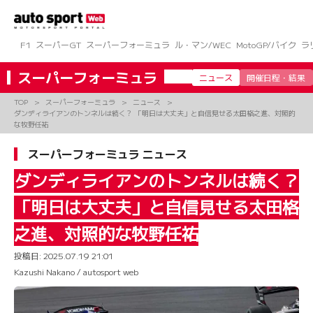
コ
ン
テ
ン
F1
スーパーGT
スーパーフォーミュラ
ル・マン/WEC
MotoGP/バイク
ラ
ツ
へ
スーパーフォーミュラ
ニュース
開催日程・結果
ス
キ
TOP
スーパーフォーミュラ
ニュース
ッ
ダンディライアンのトンネルは続く？ 「明日は大丈夫」と自信見せる太田格之進、対照的
プ
な牧野任祐
スーパーフォーミュラ ニュース
ダンディライアンのトンネルは続く？
「明日は大丈夫」と自信見せる太田格
之進、対照的な牧野任祐
投稿日:
2025.07.19 21:01
Kazushi Nakano / autosport web