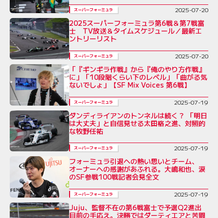
2025-07-20
スーパーフォーミュラ
2025スーパーフォーミュラ第6戦＆第7戦富
士 TV放送＆タイムスケジュール／最新エ
ントリーリスト
2025-07-20
スーパーフォーミュラ
「『ギンギラ作戦』から『俺のやり方作戦』
に」「10段階くらい下のレベル」「曲がる気
ないでしょ」【SF Mix Voices 第6戦】
2025-07-19
スーパーフォーミュラ
ダンディライアンのトンネルは続く？ 「明日
は大丈夫」と自信見せる太田格之進、対照的
な牧野任祐
2025-07-19
スーパーフォーミュラ
フォーミュラ引退への熱い思いとチーム、
オーナーへの感謝があふれる。大嶋和也、涙
のSF参戦100戦記者会見全文
2025-07-19
スーパーフォーミュラ
Juju、監督不在の第6戦富士で予選Q2進出
目前の手応え。決勝ではダーティエアと苦闘