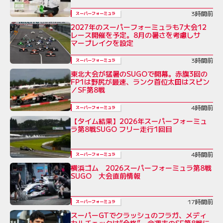
3時間前
スーパーフォーミュラ
2027年のスーパーフォーミュラも7大会12
レース開催を予定。8月の暑さを考慮しサ
マーブレイクを設定
3時間前
スーパーフォーミュラ
東北大会が猛暑のSUGOで開幕。赤旗3回の
FP1は野尻が最速、ランク首位太田はスピン
／SF第8戦
4時間前
スーパーフォーミュラ
【タイム結果】2026年スーパーフォーミュ
ラ第8戦SUGO フリー走行1回目
4時間前
スーパーフォーミュラ
横浜ゴム 2026スーパーフォーミュラ第8戦
SUGO 大会直前情報
17時間前
スーパーフォーミュラ
スーパーGTでクラッシュのフラガ、メディ
カルチェックは“合格”。今週末のSF第8戦に