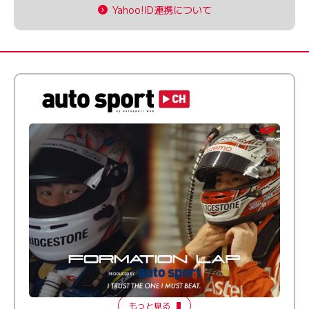
Yahoo!ID連携について
倒す相手を、信じてる。小林利徠斗 × 野村勇斗
【FORMATION LAP Produced by auto sport】
2026 Episode 2
もっと見る