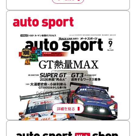
［ SUPER GT 熱闘“再点火”特集 ］
RE:IGNITION
詳細を見る