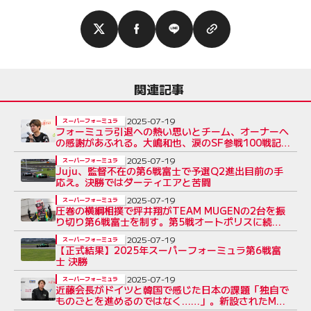
関連記事
2025-07-19
スーパーフォーミュラ
フォーミュラ引退への熱い思いとチーム、オーナーへ
の感謝があふれる。大嶋和也、涙のSF参戦100戦記
者会見全文
2025-07-19
スーパーフォーミュラ
Juju、監督不在の第6戦富士で予選Q2進出目前の手
応え。決勝ではダーティエアと苦闘
2025-07-19
スーパーフォーミュラ
圧巻の横綱相撲で坪井翔がTEAM MUGENの2台を振
り切り第6戦富士を制す。第5戦オートポリスに続く
連勝
2025-07-19
スーパーフォーミュラ
【正式結果】2025年スーパーフォーミュラ第6戦富
士 決勝
2025-07-19
スーパーフォーミュラ
近藤会長がドイツと韓国で感じた日本の課題「独自で
ものごとを進めるのではなく……」。新設されたMS