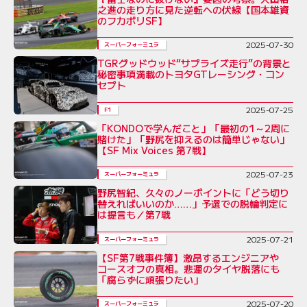
之進の走り方に見た逆転への伏線【国本雄資
のフカボリSF】
2025-07-30
スーパーフォーミュラ
TGRグッドウッド“サプライズ走行”の背景と
秘密事項満載のトヨタGTレーシング・コン
セプト
2025-07-25
F1
「KONDOで学んだこと」「最初の1～2周に
賭けた」「野尻を抑えるのは簡単じゃない」
【SF Mix Voices 第7戦】
2025-07-23
スーパーフォーミュラ
野尻智紀、久々のノーポイントに「どう切り
替えればいいのか……」予選での脱輪判定に
は提言も／第7戦
2025-07-21
スーパーフォーミュラ
【SF第7戦事件簿】激昂するエンジニアや
コースオフの真相。悲運のタイヤ脱落にも
「腐らずに頑張りたい」
2025-07-20
スーパーフォーミュラ