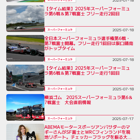
【タイム結果】2025年スーパーフォーミュ
ラ第6戦＆第7戦富士 フリー走行2回目
2025-07-18
スーパーフォーミュラ
全日本スーパーフォーミュラ選手権第6戦・
第7戦富士開幕。フリー走行1回目は阪口晴南
がトップタイム
2025-07-18
スーパーフォーミュラ
【タイム結果】2025年スーパーフォーミュ
ラ第6戦＆第7戦富士 フリー走行1回目
2025-07-18
スーパーフォーミュラ
横浜ゴム 2025スーパーフォーミュラ第6＆
7戦富士 大会直前情報
2025-07-17
スーパーフォーミュラ
ABEMAモータースポーツアンバサダーのマ
ギーさんがSF富士とWRCフィンランドを現
地リポート。チェッカーフラッグを振る大役