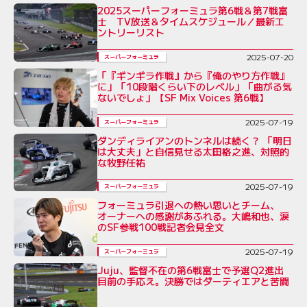
2025スーパーフォーミュラ第6戦＆第7戦富
士 TV放送＆タイムスケジュール／最新エ
ントリーリスト
2025-07-20
スーパーフォーミュラ
「『ギンギラ作戦』から『俺のやり方作戦』
に」「10段階くらい下のレベル」「曲がる気
ないでしょ」【SF Mix Voices 第6戦】
2025-07-19
スーパーフォーミュラ
ダンディライアンのトンネルは続く？ 「明日
は大丈夫」と自信見せる太田格之進、対照的
な牧野任祐
2025-07-19
スーパーフォーミュラ
フォーミュラ引退への熱い思いとチーム、
オーナーへの感謝があふれる。大嶋和也、涙
のSF参戦100戦記者会見全文
2025-07-19
スーパーフォーミュラ
Juju、監督不在の第6戦富士で予選Q2進出
目前の手応え。決勝ではダーティエアと苦闘