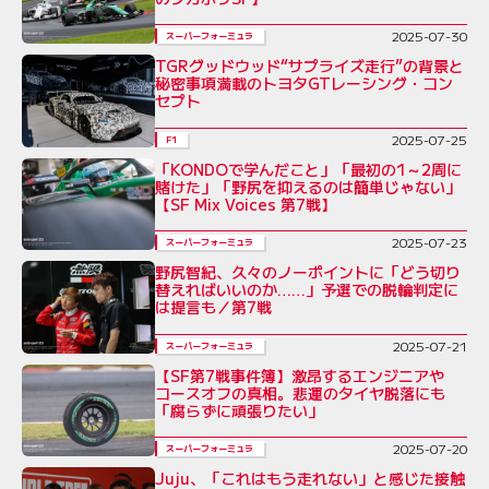
2025-07-30
スーパーフォーミュラ
TGRグッドウッド“サプライズ走行”の背景と
秘密事項満載のトヨタGTレーシング・コン
セプト
2025-07-25
F1
「KONDOで学んだこと」「最初の1～2周に
賭けた」「野尻を抑えるのは簡単じゃない」
【SF Mix Voices 第7戦】
2025-07-23
スーパーフォーミュラ
野尻智紀、久々のノーポイントに「どう切り
替えればいいのか……」予選での脱輪判定に
は提言も／第7戦
2025-07-21
スーパーフォーミュラ
【SF第7戦事件簿】激昂するエンジニアや
コースオフの真相。悲運のタイヤ脱落にも
「腐らずに頑張りたい」
2025-07-20
スーパーフォーミュラ
Juju、「これはもう走れない」と感じた接触