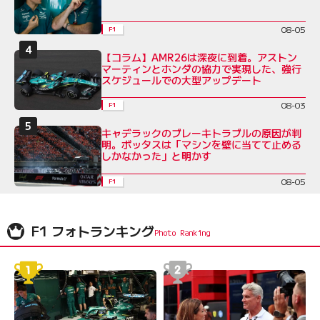
08-05
F1
【コラム】AMR26は深夜に到着。アストン
マーティンとホンダの協力で実現した、強行
スケジュールでの大型アップデート
08-03
F1
キャデラックのブレーキトラブルの原因が判
明。ボッタスは「マシンを壁に当てて止める
しかなかった」と明かす
08-05
F1
F1 フォトランキング