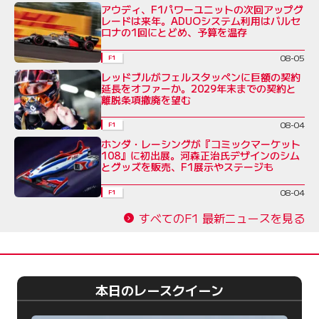
アウディ、F1パワーユニットの次回アップグ
レードは来年。ADUOシステム利用はバルセ
ロナの1回にとどめ、予算を温存
08-05
F1
レッドブルがフェルスタッペンに巨額の契約
延長をオファーか。2029年末までの契約と
離脱条項撤廃を望む
08-04
F1
ホンダ・レーシングが『コミックマーケット
108』に初出展。河森正治氏デザインのシム
とグッズを販売、F1展示やステージも
08-04
F1
すべてのF1 最新ニュースを見る
本日のレースクイーン