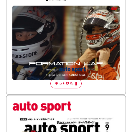
倒す相手を、信じてる。小林利徠斗 × 野村勇斗
【FORMATION LAP Produced by auto sport】
2026 Episode 2
もっと見る