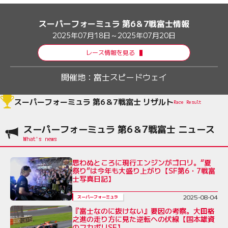
スーパーフォーミュラ 第6＆7戦富士情報
2025年07月18日～2025年07月20日
レース情報を見る
開催地：
富士スピードウェイ
スーパーフォーミュラ 第6＆7戦富士 リザルト
Race Result
スーパーフォーミュラ 第6＆7戦富士 ニュース
思わぬところに現行エンジンがゴロリ。“夏
祭り”は今年も大盛り上がり【SF第6・7戦富
士写真日記】
2025-08-04
スーパーフォーミュラ
『富士なのに抜けない』要因の考察。大田格
之進の走り方に見た逆転への伏線【国本雄資
のフカボリSF】