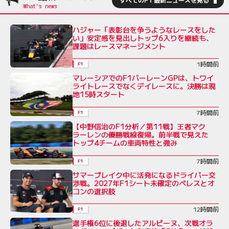
ハジャー「表彰台を争うようなレースをした
い」安定感を見出しトップ6入りを継続も、
課題はレースマネージメント
1時間前
F1
マレーシアでのF1バーレーンGPは、トワイ
ライトレースでなくデイレースに。決勝は現
地15時スタート
7時間前
F1
【中野信治のF1分析／第11戦】王者マク
ラーレンの優勝戦線復帰。前半戦で見えた
トップ4チームの車両特性と強み
7時間前
F1
サマーブレイク中に活発になるドライバー交
渉戦。2027年F1シート未確定のペレスとオ
コンの選択肢
12時間前
F1
選手権6位に後退したアルピーヌ、次戦オラ