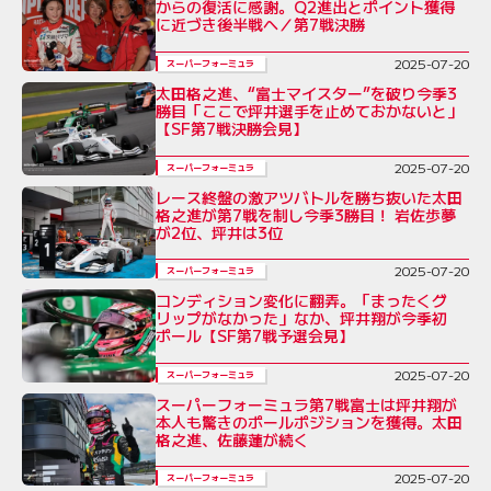
からの復活に感謝。Q2進出とポイント獲得
に近づき後半戦へ／第7戦決勝
2025-07-20
スーパーフォーミュラ
太田格之進、“富士マイスター”を破り今季3
勝目「ここで坪井選手を止めておかないと」
【SF第7戦決勝会見】
2025-07-20
スーパーフォーミュラ
レース終盤の激アツバトルを勝ち抜いた太田
格之進が第7戦を制し今季3勝目！ 岩佐歩夢
が2位、坪井は3位
2025-07-20
スーパーフォーミュラ
コンディション変化に翻弄。「まったくグ
リップがなかった」なか、坪井翔が今季初
ポール【SF第7戦予選会見】
2025-07-20
スーパーフォーミュラ
スーパーフォーミュラ第7戦富士は坪井翔が
本人も驚きのポールポジションを獲得。太田
格之進、佐藤蓮が続く
2025-07-20
スーパーフォーミュラ