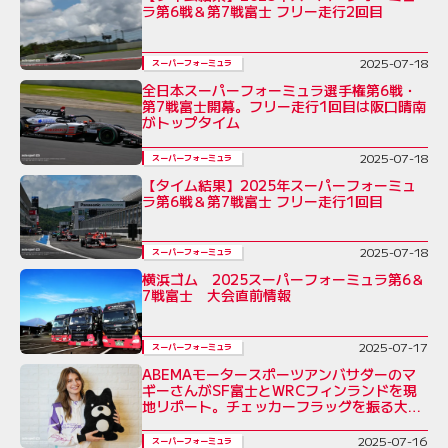
ラ第6戦＆第7戦富士 フリー走行2回目
2025-07-18
スーパーフォーミュラ
全日本スーパーフォーミュラ選手権第6戦・
第7戦富士開幕。フリー走行1回目は阪口晴南
がトップタイム
2025-07-18
スーパーフォーミュラ
【タイム結果】2025年スーパーフォーミュ
ラ第6戦＆第7戦富士 フリー走行1回目
2025-07-18
スーパーフォーミュラ
横浜ゴム 2025スーパーフォーミュラ第6＆
7戦富士 大会直前情報
2025-07-17
スーパーフォーミュラ
ABEMAモータースポーツアンバサダーのマ
ギーさんがSF富士とWRCフィンランドを現
地リポート。チェッカーフラッグを振る大役
も
2025-07-16
スーパーフォーミュラ