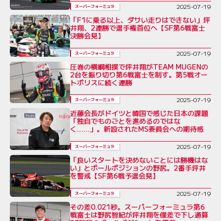
2025-07-19
スーパーフォーミュラ
「F1に乗る以上、ダサい走りはできない」坪
井翔、2連勝で選手権首位へ【SF第6戦富士
決勝会見】
2025-07-19
スーパーフォーミュラ
圧巻の横綱相撲で坪井翔がTEAM MUGENの
2台を振り切り第6戦富士を制す。第5戦オー
トポリスに続く連勝
2025-07-19
スーパーフォーミュラ
近藤会長がドイツと韓国で感じた日本の課題
「独自でものごとを進めるのではな
く……」。新設されたMS委員会への期待感
2025-07-19
スーパーフォーミュラ
「良いスタートを決めないことには勝機はな
い」とポールポジションの野尻。2番手坪井
を警戒【SF第6戦予選会見】
2025-07-19
スーパーフォーミュラ
その差0.021秒。スーパーフォーミュラ第6
戦富士は野尻智紀が坪井翔を僅差で下し通算