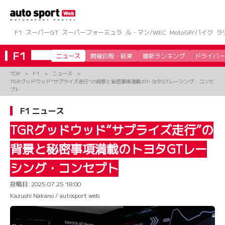
コ
ン
テ
ン
F1
スーパーGT
スーパーフォーミュラ
ル・マン/WEC
MotoGP/バイク
ラ
ツ
へ
F1
ニュース
開催日程・結果
最新ランキング
ドライバー
ス
キ
TOP
F1
ニュース
ッ
TGRグッドウッド“サプライズ走行”の背景と秘密事項満載のトヨタGTレーシング・コンセ
プ
プト
F1 ニュース
TGRグッドウッド“サプライズ走行”の
背景と秘密事項満載のトヨタGTレー
シング・コンセプト
投稿日:
2025.07.25 18:00
Kazushi Nakano / autosport web