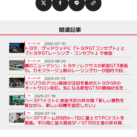
関連記事
2025-07-10
スーパーGT
トヨタ、グッドウッドに『トヨタGTコンセプト』と
『トヨタGTレーシング・コンセプト』で参加
2023-08-29
スーパーGT
噂のニューマシン、トヨタ／レクサスの新型GT3車両
か。カモフラージュ柄のレーシングカーが国内で目撃
される
2024-01-13
スーパーGT
モリゾウのアツい挨拶が注目を集めたトヨタGRの
オートサロン初日。気になる新型GT3の開発状況を聞
く
2025-07-18
F1
ハースF1テストに参加予定の坪井翔「新しい景色を
見ながら、新しい目標を設定したい」
2025-07-14
F1
ハースF1チームが8月6〜7日に富士でTPCテストを
実施。平川亮に加え現役SF／GT500王者の坪井翔が
初F1ドライブへ