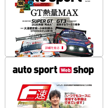
［ SUPER GT 熱闘“再点火”特集 ］
RE:IGNITION
詳細を見る