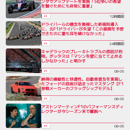
ンダでアップデートを実施「5位争いの希望
を繋ぐためにも非常に重要」
12時間前
F1
ドライバーらの懸念を無視した新規則導入
に、元F1ドライバーが失望「この展開を予想
できたのに誰も耳を傾けなかった」
24時間前
F1
キャデラックのブレーキトラブルの原因が判
明。ボッタスは「マシンを壁に当てて止める
しかなかった」と明かす
08-05
F1
納得の操縦性と快適性。自動車普及を実現し
たフォードの技術が詰まったマスタング【F1
参戦メーカーのフラッグシップモデル】
08-05
F1
アストンマーティンF1のパフォーマンスディ
レクターが今シーズン末で離脱へ
08-05
F1