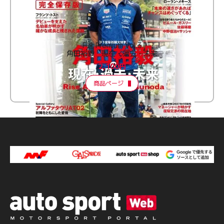
F速 Premium Vol.3
角田裕毅 現在・過去・未来
2,100円
商品ページ