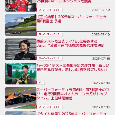
23回目のポールポジションを獲得
2025-07-19
スーパーフォーミュラ
【正式結果】2025年スーパーフォーミュラ
第6戦富士 予選
2025-07-19
スーパーフォーミュラ
事前テストも活きライバルに接近する
Juju。“父親不在”第6戦の監督代理も決定
2025-07-18
スーパーフォーミュラ
ハースF1テストに参加予定の坪井翔「新しい
景色を見ながら、新しい目標を設定したい」
2025-07-18
F1
スーパーフォーミュラ第6戦・第7戦富士のフ
リー走行2回目はオオムラ・フラガがトップ
タイム。上位は超僅差
2025-07-18
スーパーフォーミュラ
【タイム結果】2025年スーパーフォーミュ