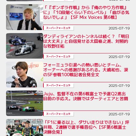
「『ギンギラ作戦』から『俺のやり方作戦』
に」「10段階くらい下のレベル」「曲がる気
ないでしょ」【SF Mix Voices 第6戦】
2025-07-19
スーパーフォーミュラ
ダンディライアンのトンネルは続く？ 「明日
は大丈夫」と自信見せる太田格之進、対照的
な牧野任祐
2025-07-19
スーパーフォーミュラ
フォーミュラ引退への熱い思いとチーム、
オーナーへの感謝があふれる。大嶋和也、涙
のSF参戦100戦記者会見全文
2025-07-19
スーパーフォーミュラ
Juju、監督不在の第6戦富士で予選Q2進出
目前の手応え。決勝ではダーティエアと苦闘
2025-07-19
スーパーフォーミュラ
「F1に乗る以上、ダサい走りはできない」坪
井翔、2連勝で選手権首位へ【SF第6戦富士
決勝会見】