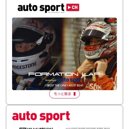
倒す相手を、信じてる。小林利徠斗 × 野村勇斗
【FORMATION LAP Produced by auto sport】
2026 Episode 2
もっと見る