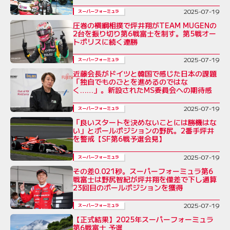
2025-07-19
スーパーフォーミュラ
圧巻の横綱相撲で坪井翔がTEAM MUGENの
2台を振り切り第6戦富士を制す。第5戦オー
トポリスに続く連勝
2025-07-19
スーパーフォーミュラ
近藤会長がドイツと韓国で感じた日本の課題
「独自でものごとを進めるのではな
く……」。新設されたMS委員会への期待感
2025-07-19
スーパーフォーミュラ
「良いスタートを決めないことには勝機はな
い」とポールポジションの野尻。2番手坪井
を警戒【SF第6戦予選会見】
2025-07-19
スーパーフォーミュラ
その差0.021秒。スーパーフォーミュラ第6
戦富士は野尻智紀が坪井翔を僅差で下し通算
23回目のポールポジションを獲得
2025-07-19
スーパーフォーミュラ
【正式結果】2025年スーパーフォーミュラ
第6戦富士 予選