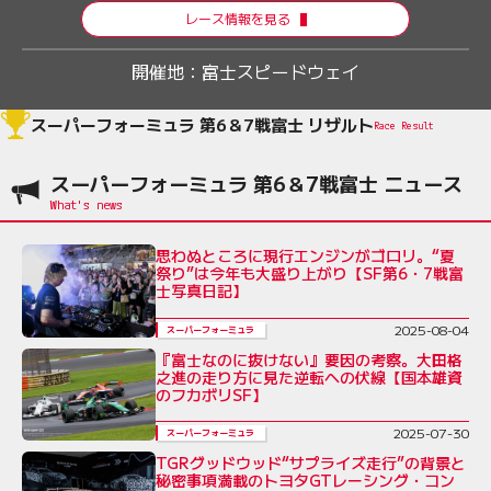
レース情報を見る
開催地：
富士スピードウェイ
スーパーフォーミュラ 第6＆7戦富士 リザルト
Race Result
スーパーフォーミュラ 第6＆7戦富士 ニュース
思わぬところに現行エンジンがゴロリ。“夏
祭り”は今年も大盛り上がり【SF第6・7戦富
士写真日記】
2025-08-04
スーパーフォーミュラ
『富士なのに抜けない』要因の考察。大田格
之進の走り方に見た逆転への伏線【国本雄資
のフカボリSF】
2025-07-30
スーパーフォーミュラ
TGRグッドウッド“サプライズ走行”の背景と
秘密事項満載のトヨタGTレーシング・コン