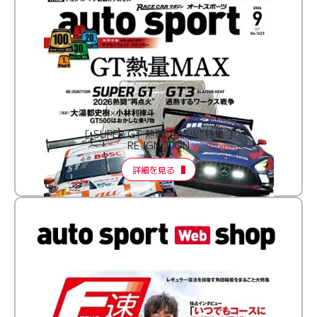
［ SUPER GT 熱闘“再点火”特集 ］
RE:IGNITION
詳細を見る