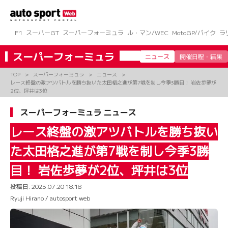
コ
ン
テ
ン
F1
スーパーGT
スーパーフォーミュラ
ル・マン/WEC
MotoGP/バイク
ラ
ツ
へ
スーパーフォーミュラ
ニュース
開催日程・結果
ス
キ
TOP
スーパーフォーミュラ
ニュース
ッ
レース終盤の激アツバトルを勝ち抜いた太田格之進が第7戦を制し今季3勝目！ 岩佐歩夢が
プ
2位、坪井は3位
スーパーフォーミュラ ニュース
レース終盤の激アツバトルを勝ち抜い
た太田格之進が第7戦を制し今季3勝
目！ 岩佐歩夢が2位、坪井は3位
投稿日:
2025.07.20 18:18
Ryuji Hirano / autosport web