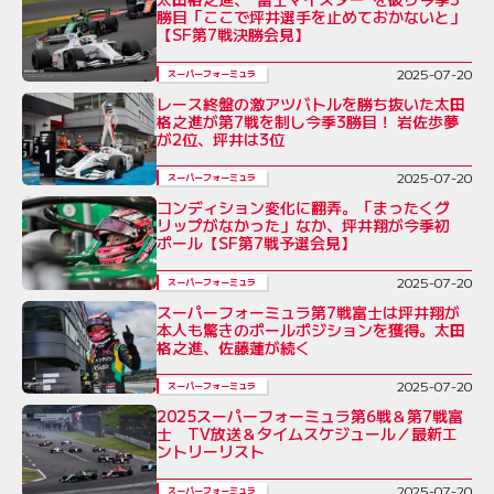
勝目「ここで坪井選手を止めておかないと」
【SF第7戦決勝会見】
2025-07-20
スーパーフォーミュラ
レース終盤の激アツバトルを勝ち抜いた太田
格之進が第7戦を制し今季3勝目！ 岩佐歩夢
が2位、坪井は3位
2025-07-20
スーパーフォーミュラ
コンディション変化に翻弄。「まったくグ
リップがなかった」なか、坪井翔が今季初
ポール【SF第7戦予選会見】
2025-07-20
スーパーフォーミュラ
スーパーフォーミュラ第7戦富士は坪井翔が
本人も驚きのポールポジションを獲得。太田
格之進、佐藤蓮が続く
2025-07-20
スーパーフォーミュラ
2025スーパーフォーミュラ第6戦＆第7戦富
士 TV放送＆タイムスケジュール／最新エ
ントリーリスト
2025-07-20
スーパーフォーミュラ