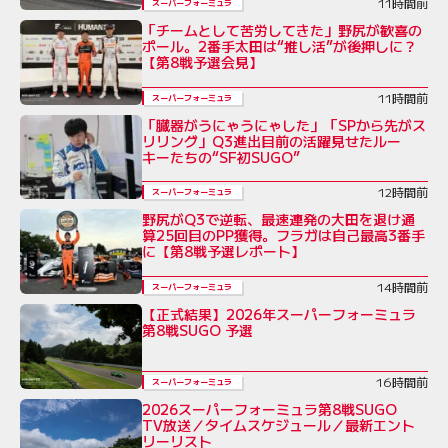
11時間前
スーパーフォーミュラ
「チームとして苦労してきた」野尻が歓喜の
ポール。2番手太田は“推し活”が後押しに？
【第8戦予選会見】
11時間前
スーパーフォーミュラ
「臓器がうにゃうにゃした」「SPから先がス
リリング」Q3進出目前の活躍見せたルー
キーたちの“SF初SUGO”
12時間前
スーパーフォーミュラ
野尻がQ3で逆転、最速連発の大田を退け通
算25回目のPP獲得。フラガは自己最高3番手
に【第8戦予選レポート】
14時間前
スーパーフォーミュラ
【正式結果】2026年スーパーフォーミュラ
第8戦SUGO 予選
16時間前
スーパーフォーミュラ
2026スーパーフォーミュラ第8戦SUGO
TV放送／タイムスケジュール／最新エント
リーリスト