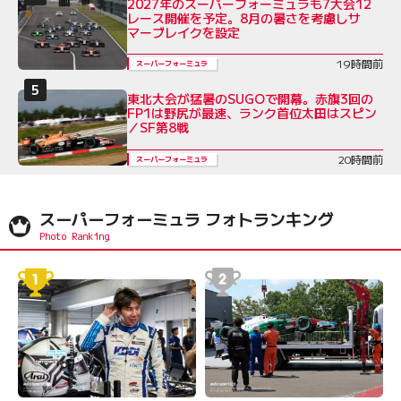
2027年のスーパーフォーミュラも7大会12
レース開催を予定。8月の暑さを考慮しサ
マーブレイクを設定
19時間前
スーパーフォーミュラ
東北大会が猛暑のSUGOで開幕。赤旗3回の
FP1は野尻が最速、ランク首位太田はスピン
／SF第8戦
20時間前
スーパーフォーミュラ
スーパーフォーミュラ フォトランキング