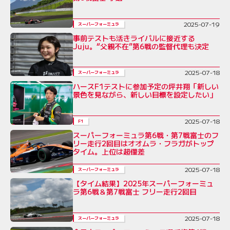
2025-07-19
スーパーフォーミュラ
事前テストも活きライバルに接近する
Juju。“父親不在”第6戦の監督代理も決定
2025-07-18
スーパーフォーミュラ
ハースF1テストに参加予定の坪井翔「新しい
景色を見ながら、新しい目標を設定したい」
2025-07-18
F1
スーパーフォーミュラ第6戦・第7戦富士のフ
リー走行2回目はオオムラ・フラガがトップ
タイム。上位は超僅差
2025-07-18
スーパーフォーミュラ
【タイム結果】2025年スーパーフォーミュ
ラ第6戦＆第7戦富士 フリー走行2回目
2025-07-18
スーパーフォーミュラ