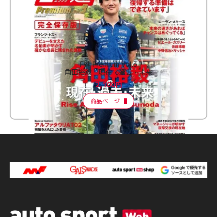
F速 Premium Vol.3
角田裕毅 現在・過去・未来
2,100円
商品ページ