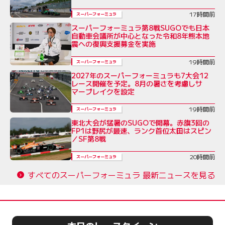
17時間前
スーパーフォーミュラ
スーパーフォーミュラ第8戦SUGOでも日本
自動車会議所が中心となった令和8年熊本地
震への復興支援募金を実施
19時間前
スーパーフォーミュラ
2027年のスーパーフォーミュラも7大会12
レース開催を予定。8月の暑さを考慮しサ
マーブレイクを設定
19時間前
スーパーフォーミュラ
東北大会が猛暑のSUGOで開幕。赤旗3回の
FP1は野尻が最速、ランク首位太田はスピン
／SF第8戦
20時間前
スーパーフォーミュラ
すべてのスーパーフォーミュラ 最新ニュースを見る