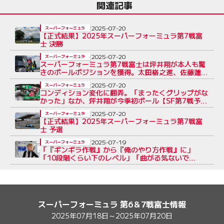
関連記事
2025-07-20
スーパーフォーミュラ
【正式結果】2025年スーパーフォーミュラ第7戦富
士 決勝
2025-07-20
スーパーフォーミュラ
スーパーフォーミュラ第7戦富士は坪井翔が本人も驚
きのポールポジションを獲得。太田格之進、佐藤蓮が
続く
2025-07-20
スーパーフォーミュラ
コンディション変化に翻弄。「まったくグリップがな
かった」なか、坪井翔が今季初ポール【SF第7戦予選
会見】
2025-07-20
スーパーフォーミュラ
【正式結果】2025年スーパーフォーミュラ第7戦富
士 予選
2025-07-19
スーパーフォーミュラ
「『ギンギラ作戦』から『俺のやり方作戦』に」
「10段階くらい下のレベル」「曲がる気ないで
しょ」【SF Mix Voices 第6戦】
スーパーフォーミュラ 第6＆7戦富士情報
2025年07月18日～2025年07月20日