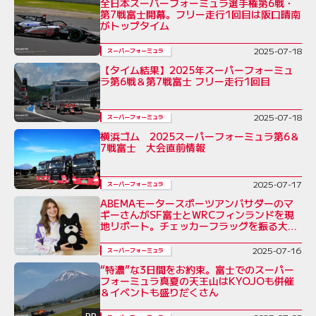
全日本スーパーフォーミュラ選手権第6戦・
第7戦富士開幕。フリー走行1回目は阪口晴南
がトップタイム
2025-07-18
スーパーフォーミュラ
【タイム結果】2025年スーパーフォーミュ
ラ第6戦＆第7戦富士 フリー走行1回目
2025-07-18
スーパーフォーミュラ
横浜ゴム 2025スーパーフォーミュラ第6＆
7戦富士 大会直前情報
2025-07-17
スーパーフォーミュラ
ABEMAモータースポーツアンバサダーのマ
ギーさんがSF富士とWRCフィンランドを現
地リポート。チェッカーフラッグを振る大役
も
2025-07-16
スーパーフォーミュラ
“特濃”な3日間をお約束。富士でのスーパー
フォーミュラ真夏の天王山はKYOJOも併催
＆イベントも盛りだくさん
PR