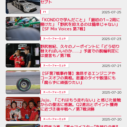
セプト
2025-07-25
F1
「KONDOで学んだこと」「最初の1～2周に
賭けた」「野尻を抑えるのは簡単じゃない」
【SF Mix Voices 第7戦】
2025-07-23
スーパーフォーミュラ
野尻智紀、久々のノーポイントに「どう切り
替えればいいのか……」予選での脱輪判定に
は提言も／第7戦
2025-07-21
スーパーフォーミュラ
【SF第7戦事件簿】激昂するエンジニアや
コースオフの真相。悲運のタイヤ脱落にも
「腐らずに頑張りたい」
2025-07-20
スーパーフォーミュラ
Juju、「これはもう走れない」と感じた接触
からの復活に感謝。Q2進出とポイント獲得
に近づき後半戦へ／第7戦決勝
2025-07-20
スーパーフォーミュラ
太田格之進、“富士マイスター”を破り今季3