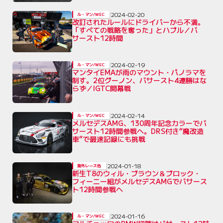
2024-02-20
ル・マン/WEC
改訂されたルールにドライバーから不満。
「すべての戦略を奪った」とハブル／バ
サースト12時間
2024-02-19
ル・マン/WEC
マンタイEMAが雨のマウント・パノラマを
制す。2位グーノン、バサースト4連勝はな
らず／IGTC開幕戦
2024-02-14
ル・マン/WEC
メルセデスAMG、130周年記念カラーでバ
サースト12時間参戦へ。DRS付き“魔改造
車”で最速記録にも挑戦
2024-01-18
海外レース他
新生T8のウィル・ブラウン＆ブロック・
フィーニー組がメルセデスAMGでバサース
ト12時間参戦へ
2024-01-16
ル・マン/WEC