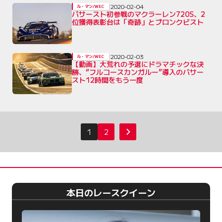
2020-02-04
ル・マン/WEC
バサースト初参戦のマクラーレン720S、2
位獲得表彰台は「奇跡」とブロンクビスト
2020-02-03
ル・マン/WEC
【動画】大荒れの予選にドラマチックな決
勝、“フルコースカンガルー”導入のバサー
スト12時間をもう一度
投
1
2
次へ
稿
の
ペ
ー
本日のレースクイーン
ジ
送