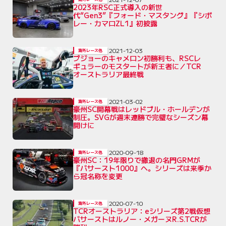
2023年RSC正式導入の新世
代“Gen3”『フォード・マスタング』『シボ
レー・カマロZL1』初披露
2021-12-03
海外レース他
プジョーのキャメロン初勝利も、RSCレ
ギュラーのモスタートが新王者に／TCR
オーストラリア最終戦
2021-03-02
海外レース他
豪州SC開幕戦はレッドブル・ホールデンが
制圧。SVGが週末連勝で完璧なシーズン幕
開けに
2020-09-18
海外レース他
豪州SC：19年限りで撤退の名門GRMが
『バサースト1000』へ。シリーズは来季か
ら冠名称を変更
2020-07-10
海外レース他
TCRオーストラリア：eシリーズ第2戦仮想
バサーストはルノー・メガーヌR.S.TCRが