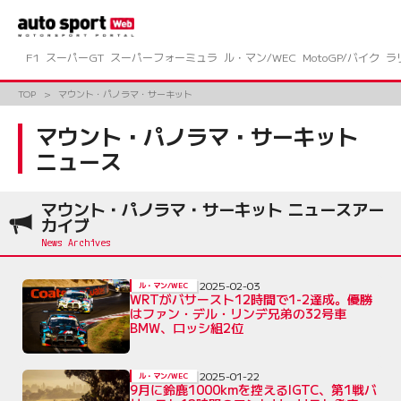
コ
ン
テ
ン
F1
スーパーGT
スーパーフォーミュラ
ル・マン/WEC
MotoGP/バイク
ラ
ツ
へ
TOP
マウント・パノラマ・サーキット
ス
キ
マウント・パノラマ・サーキット
ッ
ニュース
プ
マウント・パノラマ・サーキット ニュースアー
カイブ
2025-02-03
ル・マン/WEC
WRTがバサースト12時間で1-2達成。優勝
はファン・デル・リンデ兄弟の32号車
BMW、ロッシ組2位
2025-01-22
ル・マン/WEC
9月に鈴鹿1000kmを控えるIGTC、第1戦バ