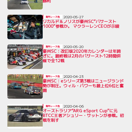
勝利
2020-05-27
海外レース他
リカルド＆ノリスが豪州SC“バサースト
1000”参戦か。 マクラーレンCEOが示唆
2020-05-20
海外レース他
豪州SC：改訂版2020年カレンダーは年跨
ぎに。最終戦は2月のバサースト12時間併
催で全12戦
2020-04-23
海外レース他
豪州SC：eシリーズ第3戦はニュージランド
勢が制圧。ウィル・パワーも最上位6位と奮
闘
2020-04-06
海外レース他
オーストラリア“ARG eSport Cup”に元
BTCC王者アシュリー・サットンが参戦。初
戦を制す