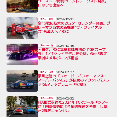
サースト12時間のエントリーリスト発表。
ロッシも出場へ
2024-10-21
海外レース他
全13戦に拡大の2025年カレンダー発表。プ
レーオフ方式の新機軸“ザ・ファイナル
ズ”も導入へ／RSC
2024-10-15
海外レース他
トヨタ、RSC電撃参戦表明の『GRスープ
ラ』1／1クレイモデルを公開。Gen3規定
準拠はメルボルンが担当
2024-02-27
海外レース他
豪州上陸の『フォード・パフォーマンス・
スーパーバン4.2』が伝統のマウントパノラ
マでEVラップレコードを樹立
2024-02-22
海外レース他
FIA格式を得た2024年TCRワールドツアー
が「国際情勢による輸送遅延を考慮」し豪
州2戦をキャンセル