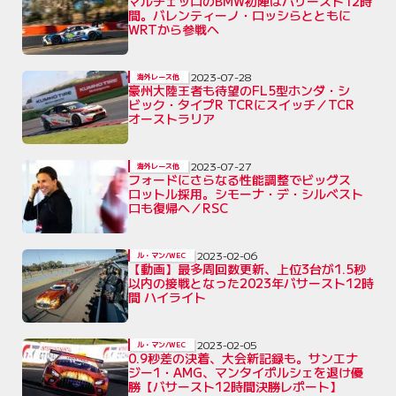
マルチェッロのBMW初陣はバサースト12時
間。バレンティーノ・ロッシらとともに
WRTから参戦へ
2023-07-28
海外レース他
豪州大陸王者も待望のFL5型ホンダ・シ
ビック・タイプR TCRにスイッチ／TCR
オーストラリア
2023-07-27
海外レース他
フォードにさらなる性能調整でビッグス
ロットル採用。シモーナ・デ・シルベスト
ロも復帰へ／RSC
2023-02-06
ル・マン/WEC
【動画】最多周回数更新、上位3台が1.5秒
以内の接戦となった2023年バサースト12時
間 ハイライト
2023-02-05
ル・マン/WEC
0.9秒差の決着、大会新記録も。サンエナ
ジー1・AMG、マンタイポルシェを退け優
勝【バサースト12時間決勝レポート】