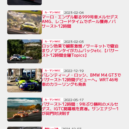
2023-02-04
ル・マン/WEC
マーロ・エンゲル駆る999号車メルセデス
AMG、レコードタイムでポール獲得／バ
サースト12時間
2023-02-03
ル・マン/WEC
ロッシ効果で観客激増／サーキットで寝泊
まり／マンタイがカムバックetc.【バサー
スト12時間金曜Topics】
2022-12-19
ル・マン/WEC
バレンティーノ・ロッシ、BMW M4 GT3で
バサースト12時間デビューへ。WRT46号
車のカラーリングも発表
2022-05-17
ル・マン/WEC
バサースト12時間：9年ぶり勝利のメルセ
デス、IGTC開幕戦を席巻。サンエナジー1
が同門対決制す
2021-12-07
海外レース他