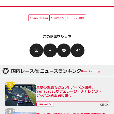
SuperTaikyu
TOYOTA
スーパー耐久
この記事をシェア
国内レース他 ニュースランキング
真夏の鈴鹿で2026年シーズン閉幕。
Yamatatsuがフェラーリ・チャレンジ・
ジャパン新王者に輝く
08-04
国内レース他