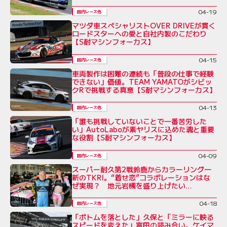
事」と奥村代表
04-19
国内レース他
マツダ車スペシャリストOVER DRIVEが貫く
ロードスターへの愛と自社内製のこだわり
【S耐マシンフォーカス】
04-15
国内レース他
車両製作は困難の連続も「普段の仕事で経験
できない」価値。TEAM YAMATOがシビッ
クRで挑戦する真意【S耐マシンフォーカス】
04-13
国内レース他
「誰も挑戦していないことで一番苦労した
い」AutoLaboが素ヤリスに込めた魂と重要
な役割【S耐マシンフォーカス】
04-09
国内レース他
スーパー耐久第2戦鈴鹿からカラーリング一
新のTKRI。“着せ恋”コラボレーションはな
ぜ実現？ 地元岩槻を盛り上げたい
DAISUKEの熱い思い
04-18
国内レース他
「ボトムを落とした」久保と「ミラーに映る
スピードを変えた」富田の読み合い。ケイマ