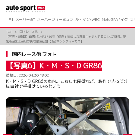
コ
ン
テ
ン
F1
スーパーGT
スーパーフォーミュラ
ル・マン/WEC
MotoGP/バイク
ラ
ツ
へ
TOP
国内レース他
ス
【写真・5枚目】白黒パンダGR86を「偶然」集結した漫画キャラと同名の4人が駆る。精
キ
密板金加工会社が挑む最速伝説【S耐マシンフォーカス】
ッ
プ
国内レース他 フォト
【写真6】K・M・S・D GR86
投稿日:
2026.04.30 18:02
K・M・S・D GR86の車内。こちらも隔壁など、製作できる部分
は自社で手掛けているという