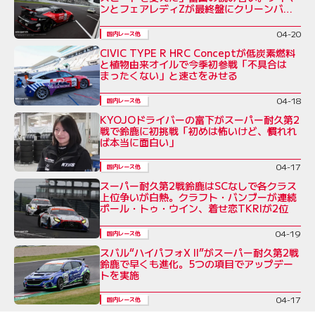
ンとフェアレディZが最終盤にクリーンバト
ル
04-20
国内レース他
CIVIC TYPE R HRC Conceptが低炭素燃料
と植物由来オイルで今季初参戦「不具合は
まったくない」と速さをみせる
04-18
国内レース他
KYOJOドライバーの富下がスーパー耐久第2
戦で鈴鹿に初挑戦「初めは怖いけど、慣れれ
ば本当に面白い」
04-17
国内レース他
スーパー耐久第2戦鈴鹿はSCなしで各クラス
上位争いが白熱。クラフト・バンブーが連続
ポール・トゥ・ウイン、着せ恋TKRIが2位
04-19
国内レース他
スバル“ハイパフォX II”がスーパー耐久第2戦
鈴鹿で早くも進化。5つの項目でアップデー
トを実施
04-17
国内レース他