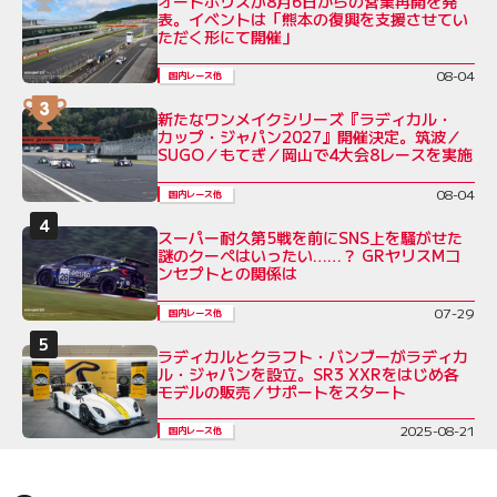
オートポリスが8月6日からの営業再開を発
表。イベントは「熊本の復興を支援させてい
ただく形にて開催」
08-04
国内レース他
新たなワンメイクシリーズ『ラディカル・
カップ・ジャパン2027』開催決定。筑波／
SUGO／もてぎ／岡山で4大会8レースを実施
08-04
国内レース他
スーパー耐久第5戦を前にSNS上を騒がせた
謎のクーペはいったい……？ GRヤリスMコ
ンセプトとの関係は
07-29
国内レース他
ラディカルとクラフト・バンブーがラディカ
ル・ジャパンを設立。SR3 XXRをはじめ各
モデルの販売／サポートをスタート
2025-08-21
国内レース他