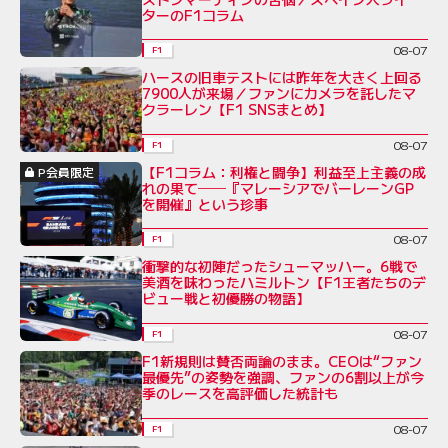
ターのF1コラム
08-07
F1
ハースの旧車テストには昨年を大きく上回る
7900人が来場／ファンにカメラを託したマ
クラーレン【F1 SNSまとめ】
08-07
F1
【F1コラム：利権と闘争】利益至上主義の成
P会員限定
れの果て──『マレーシアでバーレーンGP
を開催』という珍事
08-07
F1
衝撃的な初陣だったシューマッハー。6戦で
美酒を味わったハミルトン【F1王者たちのデ
ビュー戦と初優勝の物語】
08-07
F1
F1新規則は賛否両論のまま。CEOは“ファン
最優先”の姿勢を強調、ファンの6割以上が今
季のレースを高評価した統計も
08-07
F1