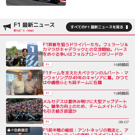
F1 最新ニュース
すべてのF1 最新ニュースを見る
F1昇格を狙うドライバーたち。フェラーリ＆
カマラがキャデラックとの交渉開始。ハース
をめぐる争いはフォルナローリがリードか
16時間前
F1
F1チームを支えた大ベテランのルパート・マ
ンウォリングが49年のキャリアに幕。かつて
は中嶋悟らとも同チームに在籍
19時間前
F1
メルセデスは夏休み明けに大型アップデート
へ。競争力向上のため、チームメイトバトル
も引き続き容認か
08-07
F1
F1前半戦の総括：アントネッリの独走と、ア
P会員限定
ストンマーティンの苦悩／スペイン人ライ