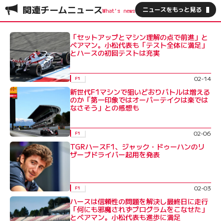
関連チームニュース
ニュースをもっと見る
「セットアップとマシン理解の点で前進」と
ベアマン。小松代表も「テスト全体に満足」
とハースの初回テストは充実
02-14
F1
新世代F1マシンで狙いどおりバトルは増える
のか「第一印象ではオーバーテイクは楽では
なさそう」との感想も
02-06
F1
TGRハースF1、ジャック・ドゥーハンのリ
ザーブドライバー起用を発表
02-03
F1
ハースは信頼性の問題を解決し最終日に走行
「何にも邪魔されずプログラムをこなせた」
とベアマン。小松代表も進歩に満足