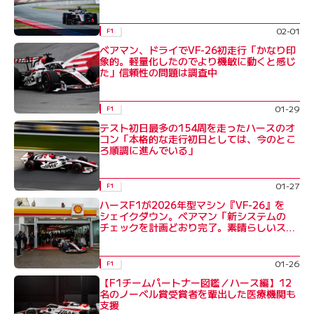
02-01
F1
ベアマン、ドライでVF-26初走行「かなり印
象的。軽量化したのでより機敏に動くと感じ
た」信頼性の問題は調査中
01-29
F1
テスト初日最多の154周を走ったハースのオ
コン「本格的な走行初日としては、今のとこ
ろ順調に進んでいる」
01-27
F1
ハースF1が2026年型マシン『VF-26』を
シェイクダウン。ベアマン「新システムの
チェックを計画どおり完了。素晴らしいス
タート」
01-26
F1
【F1チームパートナー図鑑／ハース編】12
名のノーベル賞受賞者を輩出した医療機関も
支援