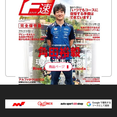
F速 Premium Vol.3
角田裕毅 現在・過去・未来
2,100円
商品ページ