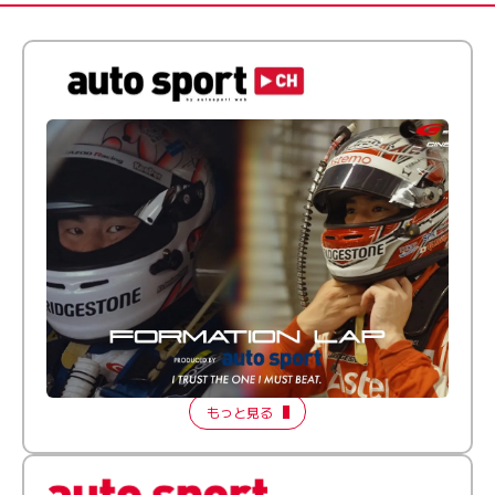
倒す相手を、信じてる。小林利徠斗 × 野村勇斗
【FORMATION LAP Produced by auto sport】
2026 Episode 2
もっと見る