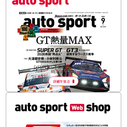
［ SUPER GT 熱闘“再点火”特集 ］
RE:IGNITION
詳細を見る