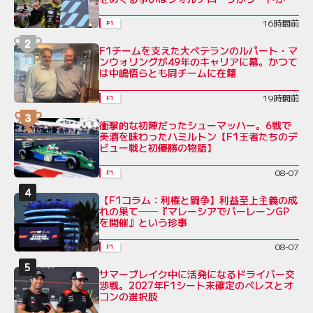
16時間前
F1
F1チームを支えた大ベテランのルパート・マ
ンウォリングが49年のキャリアに幕。かつて
は中嶋悟らとも同チームに在籍
19時間前
F1
衝撃的な初陣だったシューマッハー。6戦で
美酒を味わったハミルトン【F1王者たちのデ
ビュー戦と初優勝の物語】
08-07
F1
【F1コラム：利権と闘争】利益至上主義の成
れの果て──『マレーシアでバーレーンGP
を開催』という珍事
08-07
F1
サマーブレイク中に活発になるドライバー交
渉戦。2027年F1シート未確定のペレスとオ
コンの選択肢