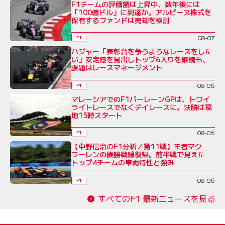
F1チームの評価額は上昇中、数年後には
「100億ドル」に到達か。アルピーヌ株式を
保有するファンドは売却を検討
08-07
F1
ハジャー「表彰台を争うようなレースをした
い」安定感を見出しトップ6入りを継続も、
課題はレースマネージメント
08-06
F1
マレーシアでのF1バーレーンGPは、トワイ
ライトレースでなくデイレースに。決勝は現
地15時スタート
08-06
F1
【中野信治のF1分析／第11戦】王者マク
ラーレンの優勝戦線復帰。前半戦で見えた
トップ4チームの車両特性と強み
08-06
F1
すべてのF1 最新ニュースを見る