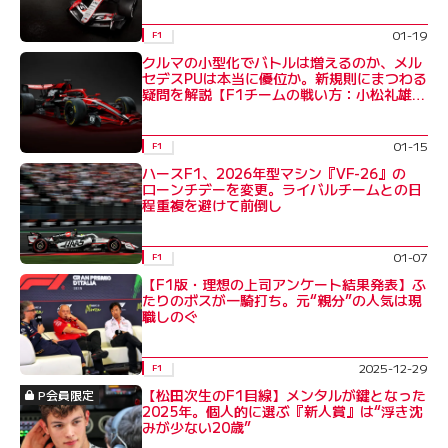
01-19
F1
クルマの小型化でバトルは増えるのか、メル
セデスPUは本当に優位か。新規則にまつわる
疑問を解説【F1チームの戦い方：小松礼雄コ
ラム】
01-15
F1
ハースF1、2026年型マシン『VF-26』の
ローンチデーを変更。ライバルチームとの日
程重複を避けて前倒し
01-07
F1
【F1版・理想の上司アンケート結果発表】ふ
たりのボスが一騎打ち。元“親分”の人気は現
職しのぐ
2025-12-29
F1
【松田次生のF1目線】メンタルが鍵となった
P会員限定
2025年。個人的に選ぶ『新人賞』は“浮き沈
みが少ない20歳”