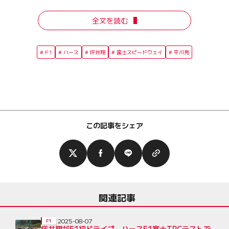
全文を読む
F1
ハース
坪井翔
富士スピードウェイ
平川亮
この記事をシェア
関連記事
2025-08-07
F1
坪井翔がF1初ドライブ。ハースF1富士TPCテストで