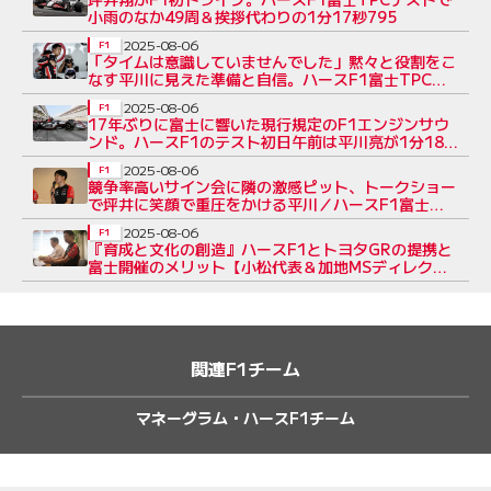
小雨のなか49周＆挨拶代わりの1分17秒795
2025-08-06
F1
「タイムは意識していませんでした」黙々と役割をこ
なす平川に見えた準備と自信。ハースF1富士TPCテ
スト初日に111周を走行
2025-08-06
F1
17年ぶりに富士に響いた現行規定のF1エンジンサウ
ンド。ハースF1のテスト初日午前は平川亮が1分18
秒538をマーク
2025-08-06
F1
競争率高いサイン会に隣の激感ピット、トークショー
で坪井に笑顔で重圧をかける平川／ハースF1富士テ
スト初日の様子
2025-08-06
F1
『育成と文化の創造』ハースF1とトヨタGRの提携と
富士開催のメリット【小松代表＆加地MSディレク
ター会見】
関連F1チーム
マネーグラム・ハースF1チーム