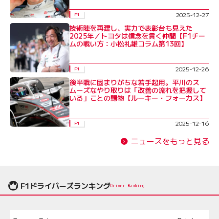
2025-12-27
F1
技術陣を再建し、実力で表彰台も見えた
2025年／トヨタは信念を貫く仲間【F1チー
ムの戦い方：小松礼雄コラム第13回】
2025-12-26
F1
後半戦に固まりがちな若手起用。平川のス
ムーズなやり取りは「改善の流れを把握して
いる」ことの賜物【ルーキー・フォーカス】
2025-12-16
F1
ニュースをもっと見る
F1ドライバーズランキング
Driver Ranking