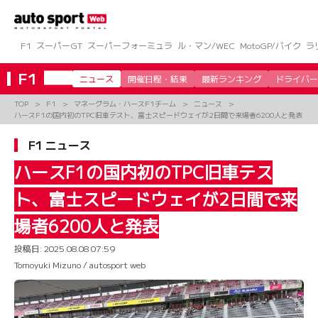
コ
ン
テ
ン
F1
スーパーGT
スーパーフォーミュラ
ル・マン/WEC
MotoGP/バイク
ラ
ツ
へ
F1
ニュース
開催日程・結果
最新ランキング
ドライバー
ス
キ
TOP
F1
マネーグラム・ハースF1チーム
ニュース
ッ
ハースF1の国内初のTPC旧車テスト、富士スピードウェイが2日間で来場者6200人と発表
プ
F1 ニュース
ハースF1の国内初のTPC旧車テス
ト、富士スピードウェイが2日間で来
場者6200人と発表
投稿日:
2025.08.08 07:59
Tomoyuki Mizuno / autosport web