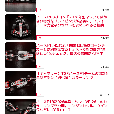
01-20
F1
ハースF1のオコン「2026年型マシンではか
なり特殊なドライビングが必要に」ドライ
バーは完全なリセットを求められると指摘
01-20
F1
ハースF1小松代表「開幕戦仕様はローンチ
カーとは別物になる」テストで空力面の“見
落とし”をチェック、最大の課題はPUマネジ
メント
01-20
F1
【ギャラリー】TGRハースF1チームの2026
年型マシン『VF-26』カラーリング
01-19
F1
ハースF1が2026年型マシン『VF-26』のカ
ラーリングを公開。エンジンカウル、ウイン
グなどに『GR』ロゴ