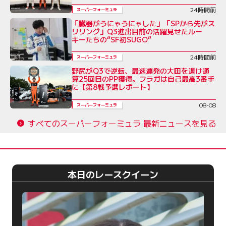
24時間前
スーパーフォーミュラ
「臓器がうにゃうにゃした」「SPから先がス
リリング」Q3進出目前の活躍見せたルー
キーたちの“SF初SUGO”
24時間前
スーパーフォーミュラ
野尻がQ3で逆転、最速連発の大田を退け通
算25回目のPP獲得。フラガは自己最高3番手
に【第8戦予選レポート】
08-08
スーパーフォーミュラ
すべてのスーパーフォーミュラ 最新ニュースを見る
本日のレースクイーン