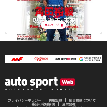
F速 Premium Vol.3
角田裕毅 現在・過去・未来
2,100円
商品ページ
プライバシーポリシー
利用規約
広告掲載について
雑誌の定期購読
運営会社