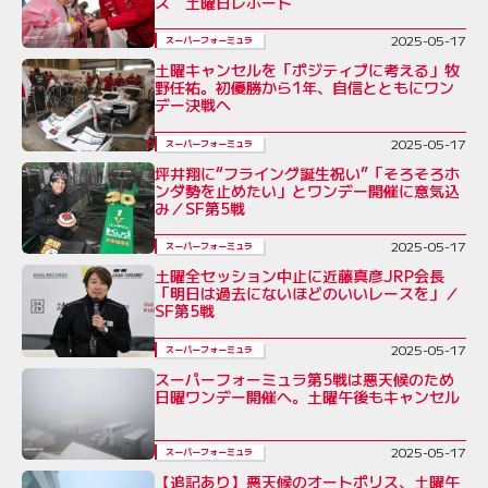
ス 土曜日レポート
2025-05-17
スーパーフォーミュラ
土曜キャンセルを「ポジティブに考える」牧
野任祐。初優勝から1年、自信とともにワン
デー決戦へ
2025-05-17
スーパーフォーミュラ
坪井翔に“フライング誕生祝い”「そろそろホ
ンダ勢を止めたい」とワンデー開催に意気込
み／SF第5戦
2025-05-17
スーパーフォーミュラ
土曜全セッション中止に近藤真彦JRP会長
「明日は過去にないほどのいいレースを」／
SF第5戦
2025-05-17
スーパーフォーミュラ
スーパーフォーミュラ第5戦は悪天候のため
日曜ワンデー開催へ。土曜午後もキャンセル
2025-05-17
スーパーフォーミュラ
【追記あり】悪天候のオートポリス、土曜午