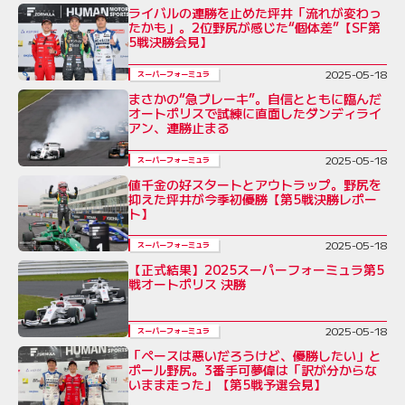
ライバルの連勝を止めた坪井「流れが変わっ
たかも」。2位野尻が感じた“個体差”【SF第
5戦決勝会見】
2025-05-18
スーパーフォーミュラ
まさかの“急ブレーキ”。自信とともに臨んだ
オートポリスで試練に直面したダンディライ
アン、連勝止まる
2025-05-18
スーパーフォーミュラ
値千金の好スタートとアウトラップ。野尻を
抑えた坪井が今季初優勝【第5戦決勝レポー
ト】
2025-05-18
スーパーフォーミュラ
【正式結果】2025スーパーフォーミュラ第5
戦オートポリス 決勝
2025-05-18
スーパーフォーミュラ
「ペースは悪いだろうけど、優勝したい」と
ポール野尻。3番手可夢偉は「訳が分からな
いまま走った」【第5戦予選会見】