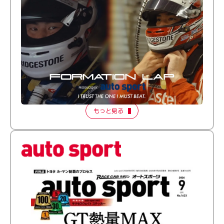
倒す相手を、信じてる。小林利徠斗 × 野村勇斗
【FORMATION LAP Produced by auto sport】
2026 Episode 2
もっと見る