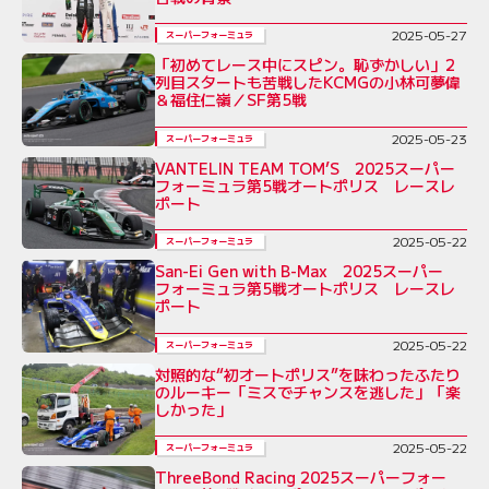
2025-05-27
スーパーフォーミュラ
「初めてレース中にスピン。恥ずかしい」2
列目スタートも苦戦したKCMGの小林可夢偉
＆福住仁嶺／SF第5戦
2025-05-23
スーパーフォーミュラ
VANTELIN TEAM TOM’S 2025スーパー
フォーミュラ第5戦オートポリス レースレ
ポート
2025-05-22
スーパーフォーミュラ
San-Ei Gen with B-Max 2025スーパー
フォーミュラ第5戦オートポリス レースレ
ポート
2025-05-22
スーパーフォーミュラ
対照的な“初オートポリス”を味わったふたり
のルーキー「ミスでチャンスを逃した」「楽
しかった」
2025-05-22
スーパーフォーミュラ
ThreeBond Racing 2025スーパーフォー