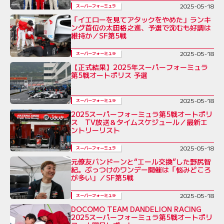
2025-05-18
スーパーフォーミュラ
「イエローを見てアタックをやめた」ランキ
ング首位の太田格之進、予選で沈むも好調は
維持か／SF第5戦
2025-05-18
スーパーフォーミュラ
【正式結果】2025年スーパーフォーミュラ
第5戦オートポリス 予選
2025-05-18
スーパーフォーミュラ
2025スーパーフォーミュラ第5戦オートポリ
ス TV放送＆タイムスケジュール／最新エ
ントリーリスト
2025-05-18
スーパーフォーミュラ
元僚友バンドーンと“エール交換”した野尻智
紀。ぶっつけのワンデー開催は「悩みどころ
が多い」／SF第5戦
2025-05-18
スーパーフォーミュラ
DOCOMO TEAM DANDELION RACING
2025スーパーフォーミュラ第5戦オートポリ