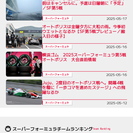
前はキャンセルに。予選は日曜朝に「予定」
／SF第5戦
2025-05-17
スーパーフォーミュラ
オートポリスは金曜夕方に大粒の雨。今季初
ウエットとなるか【SF第5戦プレビュー／搬
入日の様子】
2025-05-16
スーパーフォーミュラ
横浜ゴム 2025スーパーフォーミュラ第5戦
オートポリス 大会直前情報
2025-05-16
スーパーフォーミュラ
Juju、2度目のオートポリス戦へ。開幕4戦
を糧に「一歩コマを進めたステージ」への飛
躍なるか
2025-05-12
スーパーフォーミュラ
スーパーフォーミュラチームランキング
Team Ranking