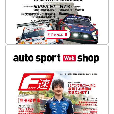
［ SUPER GT 熱闘“再点火”特集 ］
RE:IGNITION
詳細を見る