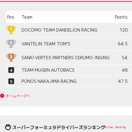
Pos.
Team
Points
DOCOMO TEAM DANDELION RACING
120
VANTELIN TEAM TOM’S
64.5
SANKI VERTEX PARTNERS CERUMO･INGING
54
TEAM MUGEN AUTOBACS
48
PONOS NAKAJIMA RACING
47.5
チームページへ
スーパーフォーミュラドライバーズランキング
Driver Ranking