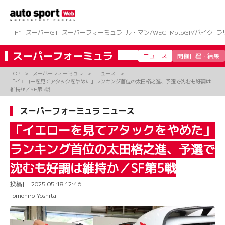
コ
ン
テ
ン
F1
スーパーGT
スーパーフォーミュラ
ル・マン/WEC
MotoGP/バイク
ラ
ツ
へ
スーパーフォーミュラ
ニュース
開催日程・結果
ス
キ
TOP
スーパーフォーミュラ
ニュース
ッ
「イエローを見てアタックをやめた」ランキング首位の太田格之進、予選で沈むも好調は
プ
維持か／SF第5戦
スーパーフォーミュラ ニュース
「イエローを見てアタックをやめた」
ランキング首位の太田格之進、予選で
沈むも好調は維持か／SF第5戦
投稿日:
2025.05.18 12:46
Tomohiro Yoshita