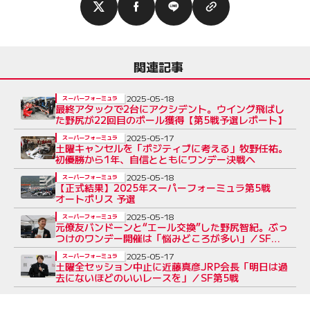
関連記事
2025-05-18
スーパーフォーミュラ
最終アタックで2台にアクシデント。ウイング飛ばし
た野尻が22回目のポール獲得【第5戦予選レポート】
2025-05-17
スーパーフォーミュラ
土曜キャンセルを「ポジティブに考える」牧野任祐。
初優勝から1年、自信とともにワンデー決戦へ
2025-05-18
スーパーフォーミュラ
【正式結果】2025年スーパーフォーミュラ第5戦
オートポリス 予選
2025-05-18
スーパーフォーミュラ
元僚友バンドーンと“エール交換”した野尻智紀。ぶっ
つけのワンデー開催は「悩みどころが多い」／SF第5
戦
2025-05-17
スーパーフォーミュラ
土曜全セッション中止に近藤真彦JRP会長「明日は過
去にないほどのいいレースを」／SF第5戦