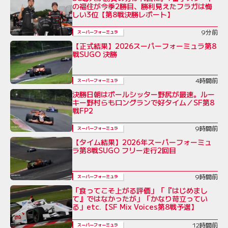
の福住が今季2勝目、勝利見えたフラガは悔
しい3位【第8戦決勝レポート】
9分前
スーパーフォーミュラ
【正式結果】2026スーパーフォーミュラ第8
戦SUGO 決勝
4時間前
スーパーフォーミュラ
決勝日朝はポールシッター野尻が最速。ルー
キー野村らもロングランで好タイム／SF第8
戦FP2
9時間前
スーパーフォーミュラ
【タイム結果】2026年スーパーフォーミュ
ラ第8戦SUGO フリー走行2回目
9時間前
スーパーフォーミュラ
「食ってこそ上がる評価」「『はじめまし
て』ではなかったが」「かなり苛立ってい
る」etc.【SF Mix Voices第8戦予選】
12時間前
スーパーフォーミュラ