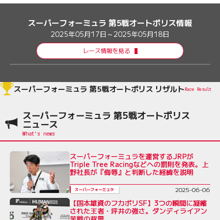
スーパーフォーミュラ 第5戦オートポリス情報
2025年05月17日～2025年05月18日
レース情報を見る
スーパーフォーミュラ 第5戦オートポリス リザルト
Race Result
スーパーフォーミュラ 第5戦オートポリス
ニュース
スーパーフォーミュラを運営するJRPが
Triple Tree Racingなどへの罰則を発表。上
野社長が『侮辱』と判断した経緯を説明
2025-06-06
スーパーフォーミュラ
【国本雄資のフカボリSF】3つの瞬間に凝縮
された王者・坪井の強さ。ダンディライアン
苦戦の背景