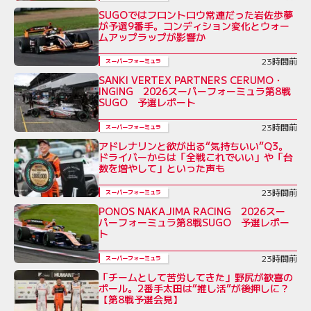
SUGOではフロントロウ常連だった岩佐歩夢
が予選9番手。コンディション変化とウォー
ムアップラップが影響か
23時間前
スーパーフォーミュラ
SANKI VERTEX PARTNERS CERUMO・
INGING 2026スーパーフォーミュラ第8戦
SUGO 予選レポート
23時間前
スーパーフォーミュラ
アドレナリンと欲が出る“気持ちいい”Q3。
ドライバーからは「全戦これでいい」や「台
数を増やして」といった声も
23時間前
スーパーフォーミュラ
PONOS NAKAJIMA RACING 2026スー
パーフォーミュラ第8戦SUGO 予選レポー
ト
23時間前
スーパーフォーミュラ
「チームとして苦労してきた」野尻が歓喜の
ポール。2番手太田は“推し活”が後押しに？
【第8戦予選会見】