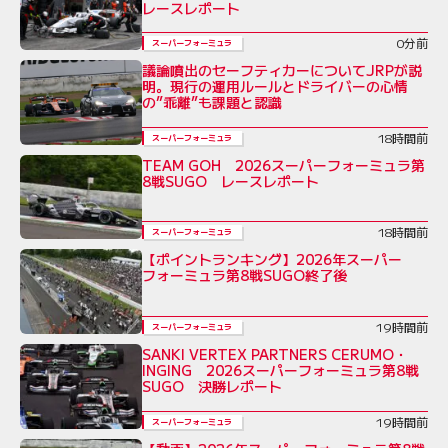
レースレポート
0分前
スーパーフォーミュラ
議論噴出のセーフティカーについてJRPが説
明。現行の運用ルールとドライバーの心情
の”乖離”も課題と認識
18時間前
スーパーフォーミュラ
TEAM GOH 2026スーパーフォーミュラ第
8戦SUGO レースレポート
18時間前
スーパーフォーミュラ
【ポイントランキング】2026年スーパー
フォーミュラ第8戦SUGO終了後
19時間前
スーパーフォーミュラ
SANKI VERTEX PARTNERS CERUMO・
INGING 2026スーパーフォーミュラ第8戦
SUGO 決勝レポート
19時間前
スーパーフォーミュラ