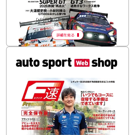
［ SUPER GT 熱闘“再点火”特集 ］
RE:IGNITION
詳細を見る