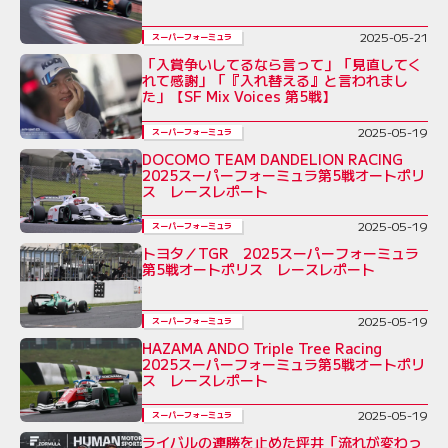
2025-05-21
スーパーフォーミュラ
「入賞争いしてるなら言って」「見直してく
れて感謝」「『入れ替える』と言われまし
た」【SF Mix Voices 第5戦】
2025-05-19
スーパーフォーミュラ
DOCOMO TEAM DANDELION RACING
2025スーパーフォーミュラ第5戦オートポリ
ス レースレポート
2025-05-19
スーパーフォーミュラ
トヨタ／TGR 2025スーパーフォーミュラ
第5戦オートポリス レースレポート
2025-05-19
スーパーフォーミュラ
HAZAMA ANDO Triple Tree Racing
2025スーパーフォーミュラ第5戦オートポリ
ス レースレポート
2025-05-19
スーパーフォーミュラ
ライバルの連勝を止めた坪井「流れが変わっ