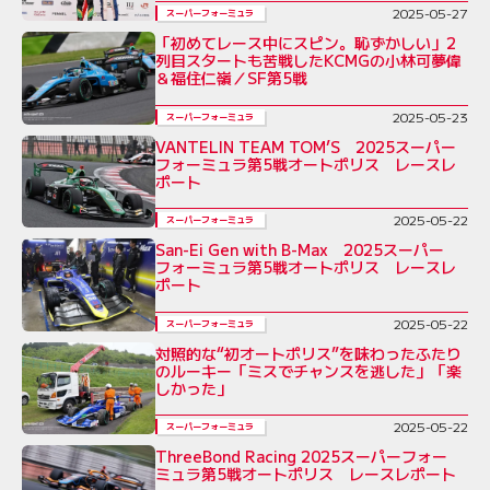
2025-05-27
スーパーフォーミュラ
「初めてレース中にスピン。恥ずかしい」2
列目スタートも苦戦したKCMGの小林可夢偉
＆福住仁嶺／SF第5戦
2025-05-23
スーパーフォーミュラ
VANTELIN TEAM TOM’S 2025スーパー
フォーミュラ第5戦オートポリス レースレ
ポート
2025-05-22
スーパーフォーミュラ
San-Ei Gen with B-Max 2025スーパー
フォーミュラ第5戦オートポリス レースレ
ポート
2025-05-22
スーパーフォーミュラ
対照的な“初オートポリス”を味わったふたり
のルーキー「ミスでチャンスを逃した」「楽
しかった」
2025-05-22
スーパーフォーミュラ
ThreeBond Racing 2025スーパーフォー
ミュラ第5戦オートポリス レースレポート