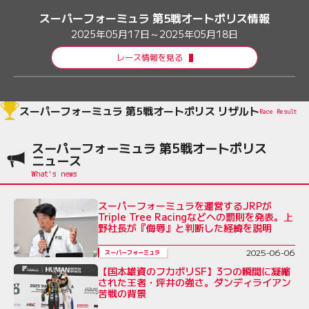
スーパーフォーミュラ 第5戦オートポリス情報
2025年05月17日～2025年05月18日
レース情報を見る
スーパーフォーミュラ 第5戦オートポリス リザルト
Race Result
スーパーフォーミュラ 第5戦オートポリス
ニュース
スーパーフォーミュラを運営するJRPが
Triple Tree Racingなどへの罰則を発表。上
野社長が『侮辱』と判断した経緯を説明
2025-06-06
スーパーフォーミュラ
【国本雄資のフカボリSF】3つの瞬間に凝縮
された王者・坪井の強さ。ダンディライアン
苦戦の背景