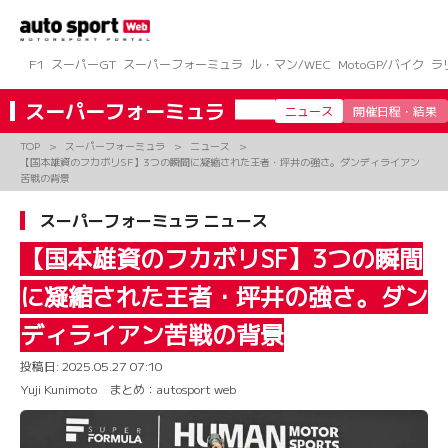
コ
ン
テ
ン
F1
スーパーGT
スーパーフォーミュラ
ル・マン/WEC
MotoGP/バイク
ラ
ツ
へ
スーパーフォーミュラ
ニュース
開催日程・結果
ス
キ
TOP
スーパーフォーミュラ
ニュース
ッ
【国本雄資のフカボリSF】3つの瞬間に凝縮された王者・坪井の強さ。ダンディライアン
プ
苦戦の背景
スーパーフォーミュラ ニュース
【国本雄資のフカボリSF】3つの瞬間
に凝縮された王者・坪井の強さ。ダン
ディライアン苦戦の背景
投稿日:
2025.05.27 07:10
Yuji Kunimoto まとめ：autosport web