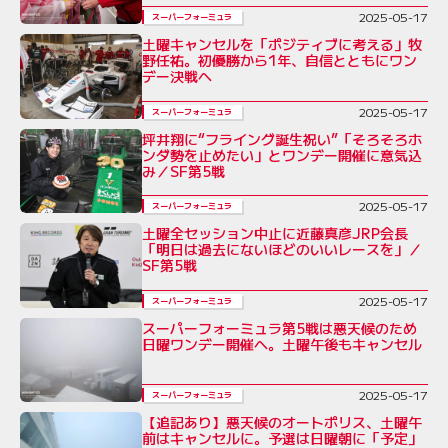
2025-05-17
スーパーフォーミュラ
土曜キャンセルを「ポジティブに考える」牧
野任祐。初優勝から1年、自信とともにワン
デー決戦へ
2025-05-17
スーパーフォーミュラ
坪井翔に“フライング誕生祝い”「そろそろホ
ンダ勢を止めたい」とワンデー開催に意気込
み／SF第5戦
2025-05-17
スーパーフォーミュラ
土曜全セッション中止に近藤真彦JRP会長
「明日は過去にないほどのいいレースを」／
SF第5戦
2025-05-17
スーパーフォーミュラ
スーパーフォーミュラ第5戦は悪天候のため
日曜ワンデー開催へ。土曜午後もキャンセル
2025-05-17
スーパーフォーミュラ
【追記あり】悪天候のオートポリス、土曜午
前はキャンセルに。予選は日曜朝に「予定」