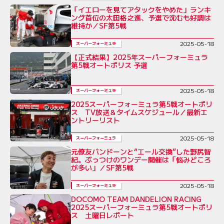
「イエローを見てアタックをやめた」ランキ
ング首位の太田格之進、予選で沈むも好調は
維持か／SF第5戦
2025-05-18
スーパーフォーミュラ
【正式結果】2025年スーパーフォーミュラ
第5戦オートポリス 予選
2025-05-18
スーパーフォーミュラ
2025スーパーフォーミュラ第5戦オートポリ
ス TV放送＆タイムスケジュール／最新エ
ントリーリスト
2025-05-18
スーパーフォーミュラ
元僚友バンドーンと“エール交換”した野尻智
紀。ぶっつけのワンデー開催は「悩みどころ
が多い」／SF第5戦
2025-05-18
スーパーフォーミュラ
DOCOMO TEAM DANDELION RACING
2025スーパーフォーミュラ第5戦オートポリ
ス 土曜日レポート