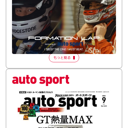
倒す相手を、信じてる。小林利徠斗 × 野村勇斗
【FORMATION LAP Produced by auto sport】
2026 Episode 2
もっと見る