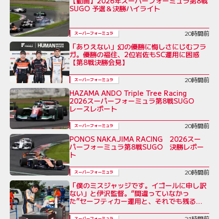
【動画】2026年スーパーフォーミュラ第8戦
SUGO 予選＆決勝ハイライト
20時間前
スーパーフォーミュラ
「ありえない」幻の優勝に悔しさにじむフラ
ガ。優勝の福住、2位岩佐もSC運用に困惑
【第8戦決勝会見】
20時間前
スーパーフォーミュラ
HAZAMA ANDO Triple Tree Racing
2026スーパーフォーミュラ第8戦SUGO
レースレポート
20時間前
スーパーフォーミュラ
PONOS NAKAJIMA RACING 2026スー
パーフォーミュラ第8戦SUGO 決勝レポー
ト
20時間前
スーパーフォーミュラ
「僕のミスジャッジです。イゴールに申し訳
ない」と伊沢監督。“間違っていなかっ
た”セーフティカー運用と、それでも残る不
公平感
21時間前
スーパーフォーミュラ