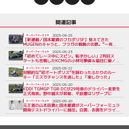
関連記事
2025-04-25
スーパーフォーミュラ
【新連載／国本雄資のフカボリSF】見えてきた
MUGENのキャラと、フラガの戦略の功罪。“一斉
ピット問題”への提言
2025-05-23
スーパーフォーミュラ
「初めてレース中にスピン。恥ずかしい」2列目ス
タートも苦戦したKCMGの小林可夢偉＆福住仁嶺／
SF第5戦
2025-05-22
スーパーフォーミュラ
対照的な“初オートポリス”を味わったふたりのルー
キー「ミスでチャンスを逃した」「楽しかった」
2025-05-20
スーパーフォーミュラ
KDDI TGMGP TGR-DCが29号車のドライバー変更を
正式発表。野中誠太が昇格、平良響はリザーブに
2025-05-20
スーパーフォーミュラ
元王者の山本尚貴と国本雄資がスーパーフォーミュラ
開発テストドライバーに就任。⽩寅、⾚寅をドライブ
へ