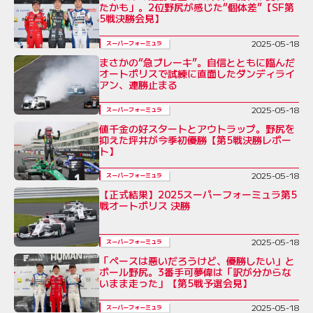
たかも」。2位野尻が感じた“個体差”【SF第
5戦決勝会見】
2025-05-18
スーパーフォーミュラ
まさかの“急ブレーキ”。自信とともに臨んだ
オートポリスで試練に直面したダンディライ
アン、連勝止まる
2025-05-18
スーパーフォーミュラ
値千金の好スタートとアウトラップ。野尻を
抑えた坪井が今季初優勝【第5戦決勝レポー
ト】
2025-05-18
スーパーフォーミュラ
【正式結果】2025スーパーフォーミュラ第5
戦オートポリス 決勝
2025-05-18
スーパーフォーミュラ
「ペースは悪いだろうけど、優勝したい」と
ポール野尻。3番手可夢偉は「訳が分からな
いまま走った」【第5戦予選会見】
2025-05-18
スーパーフォーミュラ