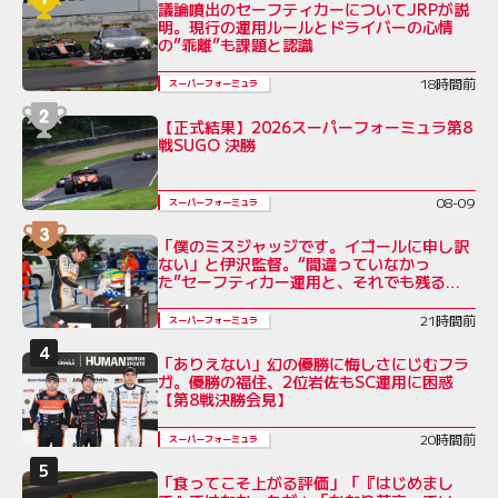
議論噴出のセーフティカーについてJRPが説
明。現行の運用ルールとドライバーの心情
の”乖離”も課題と認識
18時間前
スーパーフォーミュラ
【正式結果】2026スーパーフォーミュラ第8
戦SUGO 決勝
08-09
スーパーフォーミュラ
「僕のミスジャッジです。イゴールに申し訳
ない」と伊沢監督。“間違っていなかっ
た”セーフティカー運用と、それでも残る不
公平感
21時間前
スーパーフォーミュラ
「ありえない」幻の優勝に悔しさにじむフラ
ガ。優勝の福住、2位岩佐もSC運用に困惑
【第8戦決勝会見】
20時間前
スーパーフォーミュラ
「食ってこそ上がる評価」「『はじめまし