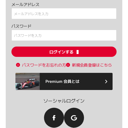
メールアドレス
パスワード
ログインする
パスワードをお忘れの方
新規会員登録はこちら
ソーシャルログイン