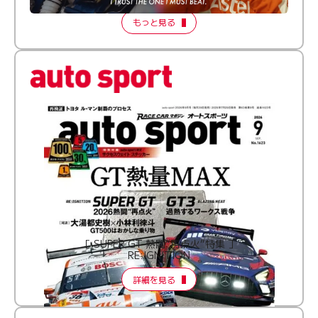
もっと見る
［ SUPER GT 熱闘“再点火”特集 ］
RE:IGNITION
詳細を見る