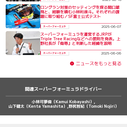
ロングラン対策のセッティングを探る関口雄
飛と、経験を積む小林利徠斗。それぞれの課
題に取り組む／SF富士公式テスト
2025-06-07
スーパーフォーミュラ
スーパーフォーミュラを運営するJRPが
Triple Tree Racingなどへの罰則を発表。上
野社長が『侮辱』と判断した経緯を説明
2025-06-06
スーパーフォーミュラ
ニュースをもっと見る
関連スーパーフォーミュラドライバー
小林可夢偉（Kamui Kobayashi）
山下健太（Kenta Yamashita）
野尻智紀（Tomoki Nojiri）