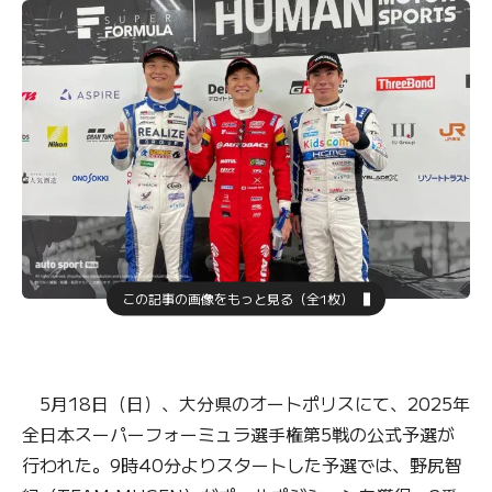
この記事の画像をもっと見る（全1枚）
5月18日（日）、大分県のオートポリスにて、2025年
全日本スーパーフォーミュラ選手権第5戦の公式予選が
行われた。9時40分よりスタートした予選では、野尻智