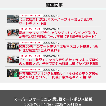
関連記事
2025-05-18
スーパーフォーミュラ
【正式結果】2025年スーパーフォーミュラ第5戦
オートポリス 予選
2025-05-18
スーパーフォーミュラ
最終アタックで2台にアクシデント。ウイング飛ばし
た野尻が22回目のポール獲得【第5戦予選レポート】
2025-05-17
スーパーフォーミュラ
開業35周年のオートポリスに新マスコット誕生。“森
に住む精霊”が生まれ変わる
2025-05-18
スーパーフォーミュラ
「イエローを見てアタックをやめた」ランキング首位
の太田格之進、予選で沈むも好調は維持か／SF第5戦
2025-05-17
スーパーフォーミュラ
坪井翔に“フライング誕生祝い”「そろそろホンダ勢を
止めたい」とワンデー開催に意気込み／SF第5戦
スーパーフォーミュラ 第5戦オートポリス情報
2025年05月17日～2025年05月18日