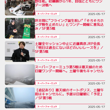
野任祐。初優勝から1年、自信とともにワン
デー決戦へ
2025-05-17
スーパーフォーミュラ
坪井翔に“フライング誕生祝い”「そろそろホ
ンダ勢を止めたい」とワンデー開催に意気込
み／SF第5戦
2025-05-17
スーパーフォーミュラ
土曜全セッション中止に近藤真彦JRP会長
「明日は過去にないほどのいいレースを」／
SF第5戦
2025-05-17
スーパーフォーミュラ
スーパーフォーミュラ第5戦は悪天候のため
日曜ワンデー開催へ。土曜午後もキャンセル
2025-05-17
スーパーフォーミュラ
【追記あり】悪天候のオートポリス、土曜午
前はキャンセルに。予選は日曜朝に「予定」
／SF第5戦
2025-05-17
スーパーフォーミュラ