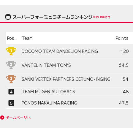
スーパーフォーミュラチームランキング
Team Ranking
Pos.
Team
Points
DOCOMO TEAM DANDELION RACING
120
VANTELIN TEAM TOM’S
64.5
SANKI VERTEX PARTNERS CERUMO･INGING
54
TEAM MUGEN AUTOBACS
48
PONOS NAKAJIMA RACING
47.5
チームページへ