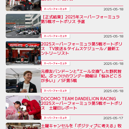
2025-05-18
スーパーフォーミュラ
【正式結果】2025年スーパーフォーミュラ
第5戦オートポリス 予選
2025-05-18
スーパーフォーミュラ
2025スーパーフォーミュラ第5戦オートポリ
ス TV放送＆タイムスケジュール／最新エ
ントリーリスト
2025-05-18
スーパーフォーミュラ
元僚友バンドーンと“エール交換”した野尻智
紀。ぶっつけのワンデー開催は「悩みどころ
が多い」／SF第5戦
2025-05-18
スーパーフォーミュラ
DOCOMO TEAM DANDELION RACING
2025スーパーフォーミュラ第5戦オートポリ
ス 土曜日レポート
2025-05-17
スーパーフォーミュラ
土曜キャンセルを「ポジティブに考える」牧