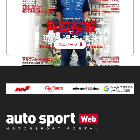
F速 Premium Vol.3
角田裕毅 現在・過去・未来
2,100円
商品ページ