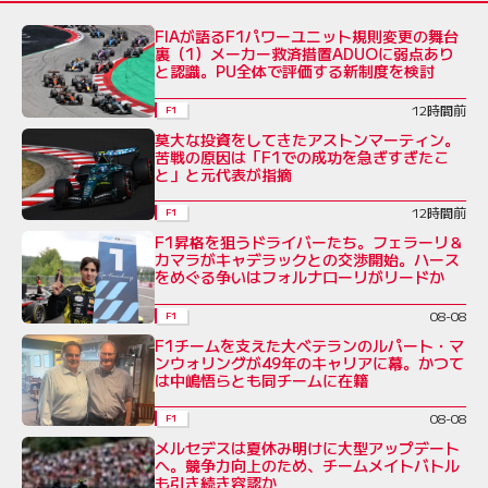
FIAが語るF1パワーユニット規則変更の舞台
裏（1）メーカー救済措置ADUOに弱点あり
と認識。PU全体で評価する新制度を検討
12時間前
F1
莫大な投資をしてきたアストンマーティン。
苦戦の原因は「F1での成功を急ぎすぎたこ
と」と元代表が指摘
12時間前
F1
F1昇格を狙うドライバーたち。フェラーリ＆
カマラがキャデラックとの交渉開始。ハース
をめぐる争いはフォルナローリがリードか
08-08
F1
F1チームを支えた大ベテランのルパート・マ
ンウォリングが49年のキャリアに幕。かつて
は中嶋悟らとも同チームに在籍
08-08
F1
メルセデスは夏休み明けに大型アップデート
へ。競争力向上のため、チームメイトバトル
も引き続き容認か