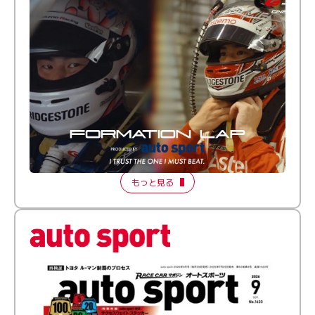
倒す相手を、信じてる。小林利徠斗 × 野村勇斗
【FORMATION LAP Produced by auto sport】
2026 Episode 2
もっと見る