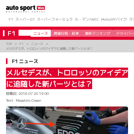
コ
ン
テ
ン
F1
スーパーGT
スーパーフォーミュラ
ル・マン/WEC
MotoGP/バイク
ラ
ツ
へ
F1
ニュース
開催日程・結果
最新ランキング
ドライバー
ス
キ
TOP
F1
ニュース
ッ
メルセデスが、トロロッソのアイデアに追随した新パーツとは？
プ
F1 ニュース
メルセデスが、トロロッソのアイデア
に追随した新パーツとは？
投稿日:
2016.07.20 19:00
Text : Masahiro Owari