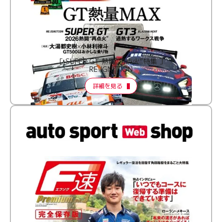
［ SUPER GT 熱闘“再点火”特集 ］
RE:IGNITION
詳細を見る