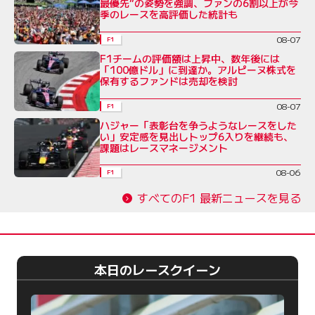
最優先”の姿勢を強調、ファンの6割以上が今
季のレースを高評価した統計も
08-07
F1
F1チームの評価額は上昇中、数年後には
「100億ドル」に到達か。アルピーヌ株式を
保有するファンドは売却を検討
08-07
F1
ハジャー「表彰台を争うようなレースをした
い」安定感を見出しトップ6入りを継続も、
課題はレースマネージメント
08-06
F1
すべてのF1 最新ニュースを見る
本日のレースクイーン