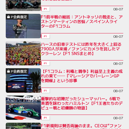
08-07
F1
F1前半戦の総括：アントネッリの独走と、ア
P会員限定
ストンマーティンの苦悩／スペイン人ライ
ターのF1コラム
08-07
F1
ハースの旧車テストには昨年を大きく上回る
7900人が来場／ファンにカメラを託したマ
クラーレン【F1 SNSまとめ】
08-07
F1
【F1コラム：利権と闘争】利益至上主義の成
P会員限定
れの果て──『マレーシアでバーレーンGP
を開催』という珍事
08-07
F1
衝撃的な初陣だったシューマッハー。6戦で
美酒を味わったハミルトン【F1王者たちのデ
ビュー戦と初優勝の物語】
08-07
F1
F1新規則は賛否両論のまま。CEOは“ファン