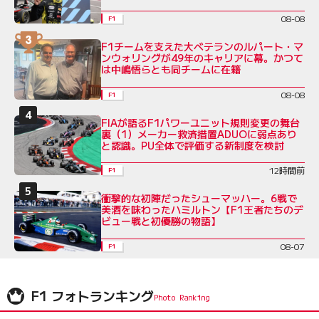
08-08
F1
F1チームを支えた大ベテランのルパート・マ
ンウォリングが49年のキャリアに幕。かつて
は中嶋悟らとも同チームに在籍
08-08
F1
FIAが語るF1パワーユニット規則変更の舞台
裏（1）メーカー救済措置ADUOに弱点あり
と認識。PU全体で評価する新制度を検討
12時間前
F1
衝撃的な初陣だったシューマッハー。6戦で
美酒を味わったハミルトン【F1王者たちのデ
ビュー戦と初優勝の物語】
08-07
F1
F1 フォトランキング