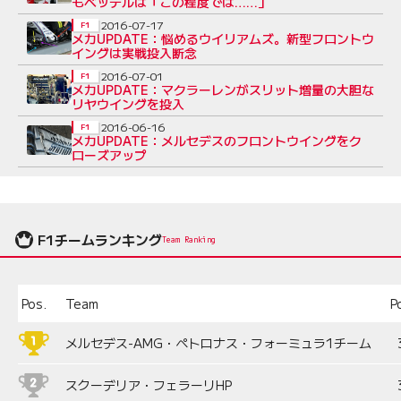
もベッテルは「この程度では……」
2016-07-17
F1
メカUPDATE：悩めるウイリアムズ。新型フロントウ
イングは実戦投入断念
2016-07-01
F1
メカUPDATE：マクラーレンがスリット増量の大胆な
リヤウイングを投入
2016-06-16
F1
メカUPDATE：メルセデスのフロントウイングをク
ローズアップ
F1チームランキング
Team Ranking
Pos.
Team
P
メルセデス-AMG・ペトロナス・フォーミュラ1チーム
スクーデリア・フェラーリHP