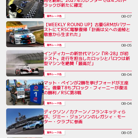
ラックが新たに確定
08-07
海外レース他
【WEEKLY ROUND UP】古豪GRMがバサー
ストにてRSC電撃復帰「計画は父への追悼と
敬意から生まれた」
08-05
海外レース他
インディカーの新世代マシン『IR-28』が初
テスト。走行を担当したロッシとパロウは新
型マシンを絶賛「最高だ」
08-04
海外レース他
マット・ペインが2勝を挙げフォードが王座
に。強豪T8もブロック・フィーニーが復活
の勝利／RSC第8戦
08-04
海外レース他
ディクソン／カナーン／フランキッティら
が、ジミー・ジョンソンのレガシィ・モー
ター・クラブに参画
08-03
海外レース他