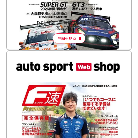
［ SUPER GT 熱闘“再点火”特集 ］
RE:IGNITION
詳細を見る