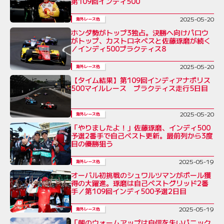
第109回インディ500
2025-05-20
海外レース他
ホンダ勢がトップ3独占。決勝へ向けパロウ
がトップ、カストロネベスと佐藤琢磨が続く
／インディ500プラクティス8
2025-05-20
海外レース他
【タイム結果】第109回インディアナポリス
500マイルレース プラクティス走行5日目
2025-05-20
海外レース他
「やりましたよ！」佐藤琢磨、インディ500
予選2番手で自己ベスト更新。最前列から3度
目の優勝狙う
2025-05-19
海外レース他
オーバル初挑戦のシュワルツマンがポール獲
得の大躍進。琢磨は自己ベストグリッド2番
手／第109回インディ500予選2日目
2025-05-19
海外レース他
「朝のウォームアップは自信を失いパニック