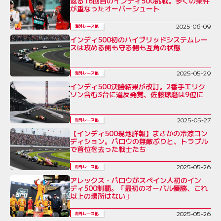
返る16回目のインディ500挑戦。多くの条件
が重なったオーバーシュート
2025-06-09
海外レース他
インディ500初のハイブリッドシステムレー
スは攻める側も守る側も互角の状態
2025-05-29
海外レース他
インディ500決勝結果が改訂。2番手エリク
ソン含む3台に違反発覚、佐藤琢磨は9位に
2025-05-27
海外レース他
【インディ500現地詳報】まさかの冷涼コン
ディション。パロウの無敵ぶりと、トラブル
で首位を去った戦士たち
2025-05-26
海外レース他
アレックス・パロウがスペイン人初のイン
ディ500制覇。「最初のオーバル優勝、これ
以上の場所はない」
2025-05-26
海外レース他