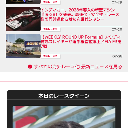
07-29
海外レース他
インディカー、2028年導入の新型マシン
『IR-28』を発表。高速化・安全性・レース
性を同時進化させた次世代シャシー
07-29
海外レース他
【WEEKLY ROUND UP Formula】アウディ
育成スレイターが選手権首位浮上／FIA F3第
7戦
07-28
海外レース他
すべての海外レース他 最新ニュースを見る
本日のレースクイーン