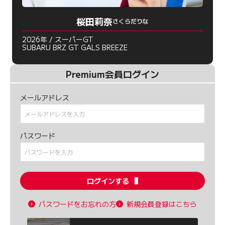
桜田莉奈
さくらだりな
2026年 / スーパーGT
SUBARU BRZ GT GALS BREEZE
Premium会員ログイン
メールアドレス
パスワード
ログインする
パスワードをお忘れの方
新規会員登録はこちら