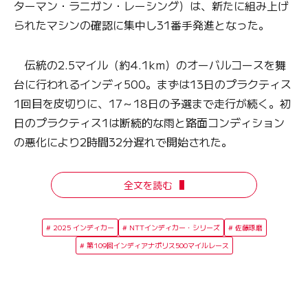
ターマン・ラニガン・レーシング）は、新たに組み上げ
られたマシンの確認に集中し31番手発進となった。
伝統の2.5マイル（約4.1km）のオーバルコースを舞
台に行われるインディ500。まずは13日のプラクティス
1回目を皮切りに、17～18日の予選まで走行が続く。初
日のプラクティス1は断続的な雨と路面コンディション
の悪化により2時間32分遅れで開始された。
全文を読む
2025 インディカー
NTTインディカー・シリーズ
佐藤琢磨
第109回インディアナポリス500マイルレース