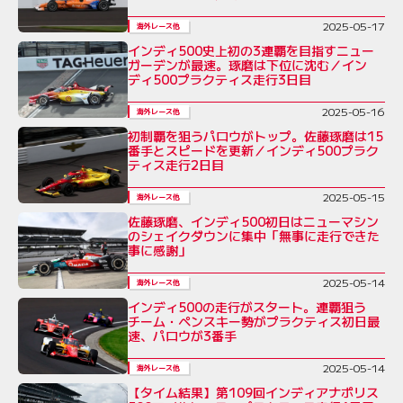
2025-05-17
海外レース他
インディ500史上初の3連覇を目指すニュー
ガーデンが最速。琢磨は下位に沈む／イン
ディ500プラクティス走行3日目
2025-05-16
海外レース他
初制覇を狙うパロウがトップ。佐藤琢磨は15
番手とスピードを更新／インディ500プラク
ティス走行2日目
2025-05-15
海外レース他
佐藤琢磨、インディ500初日はニューマシン
のシェイクダウンに集中「無事に走行できた
事に感謝」
2025-05-14
海外レース他
インディ500の走行がスタート。連覇狙う
チーム・ペンスキー勢がプラクティス初日最
速、パロウが3番手
2025-05-14
海外レース他
【タイム結果】第109回インディアナポリス