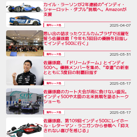
カイル・ラーソンが2年連続の“インディ・
シャーロット・ダブル”挑戦へ。Amazonが
支援
2025-04-07
海外レース他
思い出の詰まったウエルカムプラザで活躍を
誓う佐藤琢磨「今年も3回目の優勝を目指し
てインディ500に行く」
2025-03-31
海外レース他
佐藤琢磨、「ドリームチーム」とインディ
500へ。優勝メンバーを集め、“幸運”の新車
とともに3度目の制覇目指す
2025-03-17
海外レース他
佐藤琢磨のカート大会が雨に負けない盛況。
インディ500や太田の北米挑戦を語るトーク
ショーも
2025-03-17
海外レース他
佐藤琢磨、第109回インディ500にレイホー
ル・レターマン・ラニガンから参戦へ「抑え
きれない喜びを感じる」