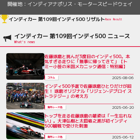
開催地：
インディアナポリス・モータースピードウェイ
インディカー 第109回インディ500 リザルト
Race Result
インディカー 第109回インディ500 ニュース
佐藤琢磨と挑んだ3度目のインディ500。本
気すぎる走りに「無事に帰ってきて」【ト
ミー小笹の米国メカニック通信：特別編】
2025-08-06
コラム
インディ500予選で佐藤琢磨ひとりだけが回
生！ 琢磨オリジナル「リジェン‐デプロイ ス
トラテジー」の考え方
2025-06-20
海外レース他
トップを走る佐藤琢磨の雄姿は「一生忘れな
い」。大津弘樹と太田格之進が初インディ
500観戦で受けた刺激
2025-06-12
海外レース他