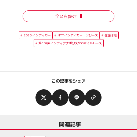
全文を読む
2025 インディカー
NTTインディカー・シリーズ
佐藤琢磨
第109回インディアナポリス500マイルレース
この記事をシェア
関連記事