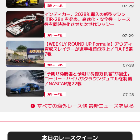
07-29
海外レース他
インディカー、2028年導入の新型マシン
『IR-28』を発表。高速化・安全性・レース
性を同時進化させた次世代シャシー
07-29
海外レース他
【WEEKLY ROUND UP Formula】アウディ
育成スレイターが選手権首位浮上／FIA F3第
7戦
07-28
海外レース他
“予期せぬ勝者と予期せぬ億万長者”が誕生。
コーリー・ハイムがクラウンジュエルを制覇
／NASCAR第22戦
07-28
海外レース他
すべての海外レース他 最新ニュースを見る
本日のレースクイーン