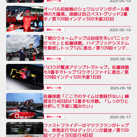
2025-05-19
海外レース他
オーバル初挑戦のシュワルツマンがポール獲
得の大躍進。琢磨は自己ベストグリッド2番
手／第109回インディ500予選2日目
2025-05-19
海外レース他
「朝のウォームアップは自信を失いパニック
だった」と佐藤琢磨。ハイブリッドシステム
を駆使しトップ12に進出／第109回インディ
500予選1日目
2025-05-18
海外レース他
パロウが驚速アテンプトでトップ。佐藤琢磨
も9番手でトップ12クオリファイに進出／第
109回インディ500予選1日目
2025-05-18
海外レース他
佐藤琢磨「ここでのタイムは意味がない」練
習走行4日目は12番手も冷静。「しっかりと
分析して予選に臨みたい」
2025-05-17
海外レース他
ファストフライデーはマクラフランがトップ
も、単独走行ではディクソンが最速／第109
回インディ500走行4日目