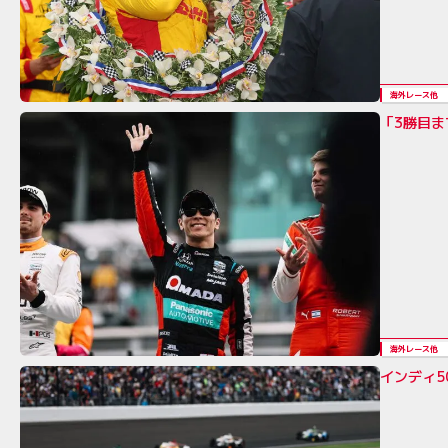
海外レース他
「3勝目ま
海外レース他
インディ5