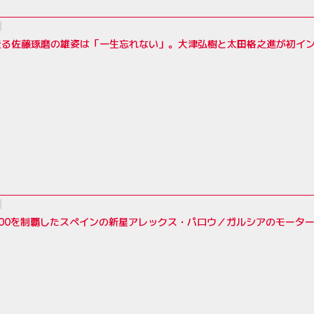
走る佐藤琢磨の雄姿は「一生忘れない」。大津弘樹と太田格之進が初イン
500を制覇したスペインの新星アレックス・パロウ／ガルシアのモータ