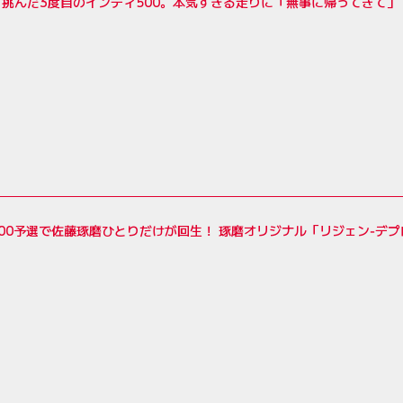
と挑んだ3度目のインディ500。本気すぎる走りに「無事に帰ってきて
00予選で佐藤琢磨ひとりだけが回生！ 琢磨オリジナル「リジェン‐デプ