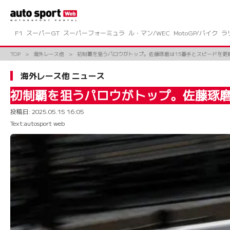
コ
ン
テ
ン
F1
スーパーGT
スーパーフォーミュラ
ル・マン/WEC
MotoGP/バイク
ラ
ツ
へ
TOP
海外レース他
初制覇を狙うパロウがトップ。佐藤琢磨は15番手とスピードを更新
ス
キ
海外レース他 ニュース
ッ
プ
初制覇を狙うパロウがトップ。佐藤琢磨
投稿日:
2025.05.15 16:05
Text:autosport web