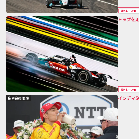
海外レース他
トップを
海外レース他
インディ
P会員限定