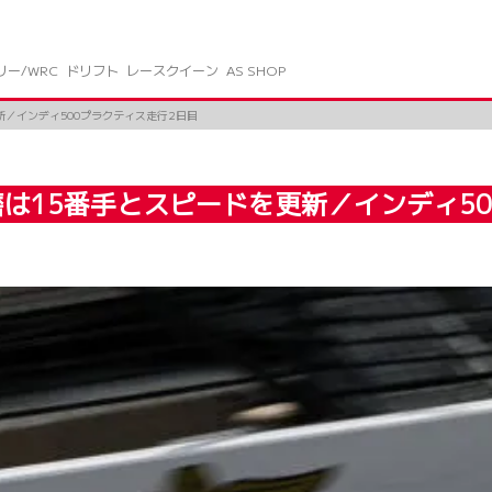
リー/WRC
ドリフト
レースクイーン
AS SHOP
／インディ500プラクティス走行2日目
は15番手とスピードを更新／インディ50