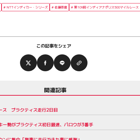
NTTインディカー・シリーズ
佐藤琢磨
第109回インディアナポリス500マイルレース
この記事をシェア
関連記事
レース プラクティス走行2日目
キー勢がプラクティス初日最速、パロウが3番手
ダウンに集中「無事に走行できた事に感謝」