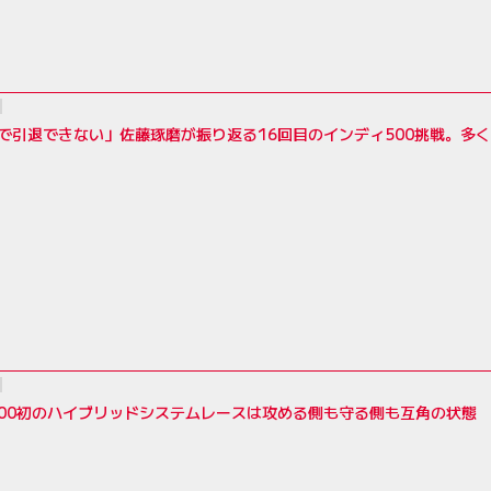
で引退できない」佐藤琢磨が振り返る16回目のインディ500挑戦。多
00初のハイブリッドシステムレースは攻める側も守る側も互角の状態