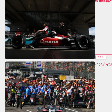
佐藤琢磨
コラム
インディ5