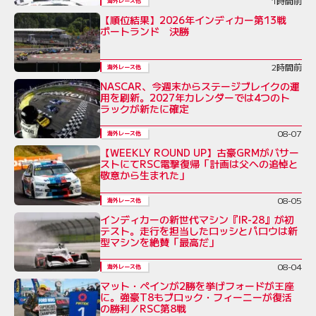
1時間前
海外レース他
【順位結果】2026年インディカー第13戦
ポートランド 決勝
2時間前
海外レース他
NASCAR、今週末からステージブレイクの運
用を刷新。2027年カレンダーでは4つのト
ラックが新たに確定
08-07
海外レース他
【WEEKLY ROUND UP】古豪GRMがバサー
ストにてRSC電撃復帰「計画は父への追悼と
敬意から生まれた」
08-05
海外レース他
インディカーの新世代マシン『IR-28』が初
テスト。走行を担当したロッシとパロウは新
型マシンを絶賛「最高だ」
08-04
海外レース他
マット・ペインが2勝を挙げフォードが王座
に。強豪T8もブロック・フィーニーが復活
の勝利／RSC第8戦