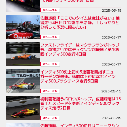
2025-05-18
海外レース他
佐藤琢磨「ここでのタイムは意味がない」練
習走行4日目は12番手も冷静。「しっかりと
分析して予選に臨みたい」
2025-05-17
海外レース他
ファストフライデーはマクラフランがトップ
も、単独走行ではディクソンが最速／第109
回インディ500走行4日目
2025-05-17
海外レース他
インディ500史上初の3連覇を目指すニュー
ガーデンが最速。琢磨は下位に沈む／イン
ディ500プラクティス走行3日目
2025-05-16
海外レース他
初制覇を狙うパロウがトップ。佐藤琢磨は15
番手とスピードを更新／インディ500プラク
ティス走行2日目
2025-05-15
海外レース他
佐藤琢磨、インディ500初日はニューマシン