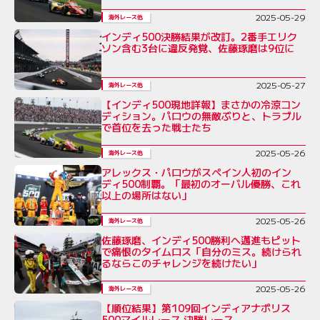
2025-05-29
海外レース他
インディ500決勝結果が改訂。2番手エリク
ソン含む3台に違反発覚、佐藤琢磨は9位に
2025-05-27
海外レース他
【インディ500現地詳報】まさかの冷涼コン
ディション。パロウの無敵ぶりと、トラブル
で首位を去った戦士たち
2025-05-26
海外レース他
アレックス・パロウがスペイン人初のイン
ディ500制覇。「最初のオーバル優勝、これ
以上の場所はない」
2025-05-26
海外レース他
佐藤琢磨、インディ500勝利へ邁進もピット
で痛恨のタイムロス「自分のミス。続けられ
るならこのチャレンジを続けたい」
2025-05-26
海外レース他
【順位結果】第109回インディアナポリス
500マイルレース 決勝レース