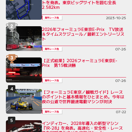
トを発表。東京ビッグサイトを囲む全長
2.582km
2023-10-25
海外レース他
2026年フォーミュラE東京E-Prix TV放送
＆タイムスケジュール／最新エントリーリス
ト
07-26
海外レース他
【正式結果】2026フォーミュラE東京E-
Prix 第15戦決勝
07-26
海外レース他
【フォーミュラE東京／観戦ガイド】レース
のポイントと基本情報をひとまとめ。今年は
夜の公道で世界最速電動マシンが対決
07-22
海外レース他
インディカー、2028年導入の新型マシン
『IR-28』を発表。高速化・安全性・レース