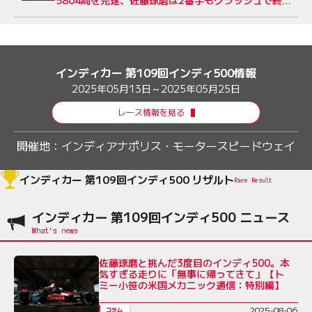
5804周を完遂、佐藤琢磨は2番手もクラッシュで終
える
インディカー 第109回インディ500情報
2025年05月13日～2025年05月25日
レース情報を見る
開催地：
インディアナポリス・モータースピードウェイ
インディカー 第109回インディ500 リザルト
Race Result
インディカー 第109回インディ500 ニュース
佐藤琢磨と挑んだ3度目のインディ500。本
気すぎる走りに「無事に帰ってきて」【ト
ミー小笹の米国メカニック通信：特別編】
2025-08-06
コラム