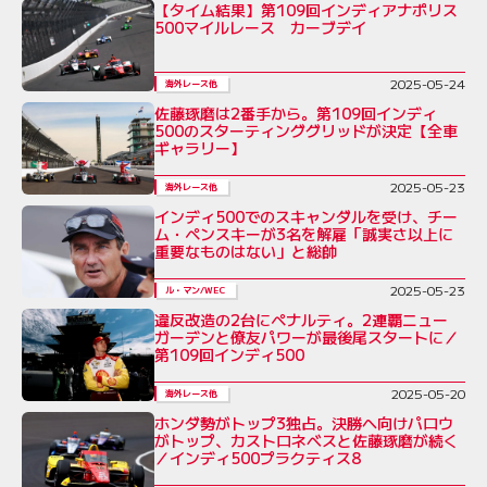
【タイム結果】第109回インディアナポリス
500マイルレース カーブデイ
2025-05-24
海外レース他
佐藤琢磨は2番手から。第109回インディ
500のスターティンググリッドが決定【全車
ギャラリー】
2025-05-23
海外レース他
インディ500でのスキャンダルを受け、チー
ム・ペンスキーが3名を解雇「誠実さ以上に
重要なものはない」と総帥
2025-05-23
ル・マン/WEC
違反改造の2台にペナルティ。2連覇ニュー
ガーデンと僚友パワーが最後尾スタートに／
第109回インディ500
2025-05-20
海外レース他
ホンダ勢がトップ3独占。決勝へ向けパロウ
がトップ、カストロネベスと佐藤琢磨が続く
／インディ500プラクティス8