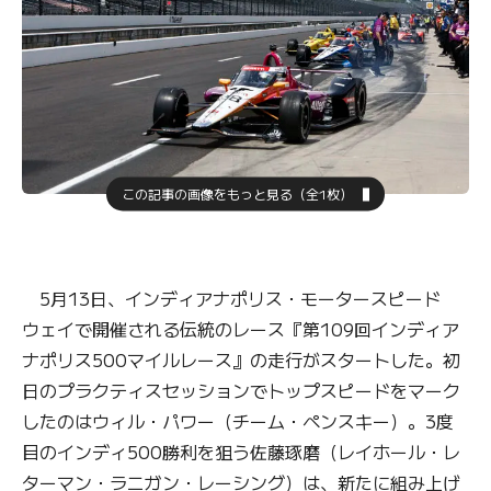
この記事の画像をもっと見る（全1枚）
5月13日、インディアナポリス・モータースピード
ウェイで開催される伝統のレース『第109回インディア
ナポリス500マイルレース』の走行がスタートした。初
日のプラクティスセッションでトップスピードをマーク
したのはウィル・パワー（チーム・ペンスキー）。3度
目のインディ500勝利を狙う佐藤琢磨（レイホール・レ
ターマン・ラニガン・レーシング）は、新たに組み上げ