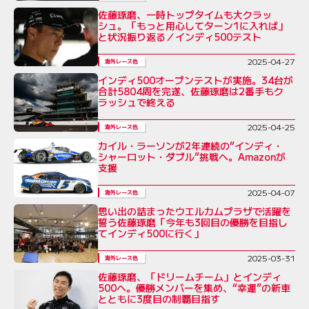
佐藤琢磨、一時トップタイムも大クラッ
シュ。「もっと用心してターン1に入れば」
と状況振り返る／インディ500テスト
2025-04-27
海外レース他
インディ500オープンテストが実施。34台が
合計5804周を完遂、佐藤琢磨は2番手もク
ラッシュで終える
2025-04-25
海外レース他
カイル・ラーソンが2年連続の“インディ・
シャーロット・ダブル”挑戦へ。Amazonが
支援
2025-04-07
海外レース他
思い出の詰まったウエルカムプラザで活躍を
誓う佐藤琢磨「今年も3回目の優勝を目指し
てインディ500に行く」
2025-03-31
海外レース他
佐藤琢磨、「ドリームチーム」とインディ
500へ。優勝メンバーを集め、“幸運”の新車
とともに3度目の制覇目指す