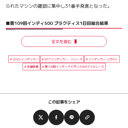
られたマシンの確認に集中し31番手発進となった。
■第109回インディ500 プラクティス1日目総合結果
全文を読む
2025 インディカー
NTTインディカー・シリーズ
インディカー リザルト
佐藤琢磨
第109回インディアナポリス500マイルレース
この記事をシェア