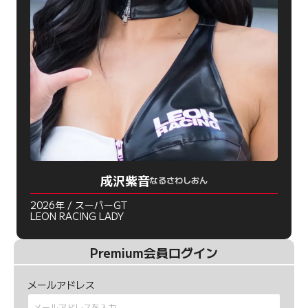
成沢紫音
なるさわしおん
2026年 / スーパーGT
LEON RACING LADY
Premium会員ログイン
メールアドレス