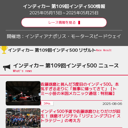
インディカー 第109回インディ500情報
2025年05月13日～2025年05月25日
レース情報を見る
開催地：
インディアナポリス・モータースピードウェイ
インディカー 第109回インディ500 リザルト
Race Result
インディカー 第109回インディ500 ニュース
佐藤琢磨と挑んだ3度目のインディ500。本
気すぎる走りに「無事に帰ってきて」【ト
ミー小笹の米国メカニック通信：特別編】
2025-08-06
コラム
インディ500予選で佐藤琢磨ひとりだけが回
生！ 琢磨オリジナル「リジェン‐デプロイ ス
トラテジー」の考え方