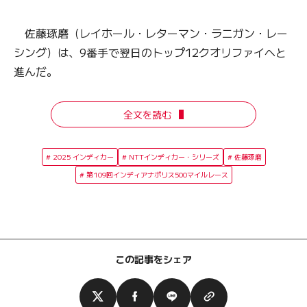
佐藤琢磨（レイホール・レターマン・ラニガン・レー
シング）は、9番手で翌日のトップ12クオリファイへと
進んだ。
全文を読む
2025 インディカー
NTTインディカー・シリーズ
佐藤琢磨
第109回インディアナポリス500マイルレース
この記事をシェア