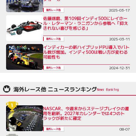
2025-03-17
海外レース他
佐藤琢磨、第109回インディ500にレイホー
ル・レターマン・ラニガンから参戦へ「抑え
きれない喜びを感じる」
2025-03-11
海外レース他
インディカーの新ハイブリッドPU導入でバト
ル数が増加。インディ500は戦い方が変わる
可能性も
2024-12-31
海外レース他
海外レース他 ニュースランキング
NASCAR、今週末からステージブレイクの運
用を刷新。2027年カレンダーでは4つのト
ラックが新たに確定
08-07
海外レース他