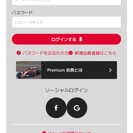
パスワード
ログインする
パスワードをお忘れの方
新規会員登録はこちら
ソーシャルログイン