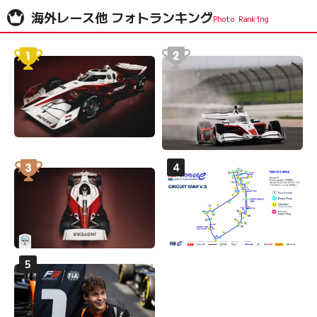
海外レース他 フォトランキング