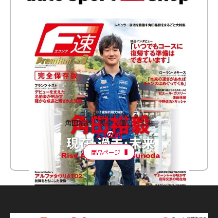
F速 Premium Vol.3
角田裕毅 現在・過去・未来
2,100円
商品ページ