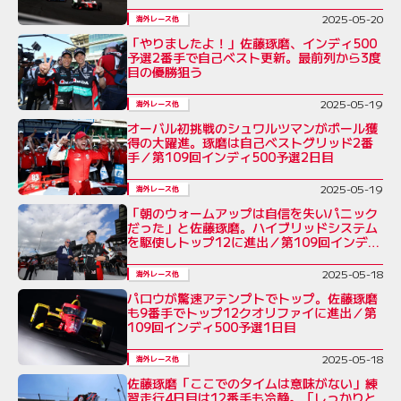
2025-05-20
海外レース他
「やりましたよ！」佐藤琢磨、インディ500
予選2番手で自己ベスト更新。最前列から3度
目の優勝狙う
2025-05-19
海外レース他
オーバル初挑戦のシュワルツマンがポール獲
得の大躍進。琢磨は自己ベストグリッド2番
手／第109回インディ500予選2日目
2025-05-19
海外レース他
「朝のウォームアップは自信を失いパニック
だった」と佐藤琢磨。ハイブリッドシステム
を駆使しトップ12に進出／第109回インディ
500予選1日目
2025-05-18
海外レース他
パロウが驚速アテンプトでトップ。佐藤琢磨
も9番手でトップ12クオリファイに進出／第
109回インディ500予選1日目
2025-05-18
海外レース他
佐藤琢磨「ここでのタイムは意味がない」練
習走行4日目は12番手も冷静。「しっかりと