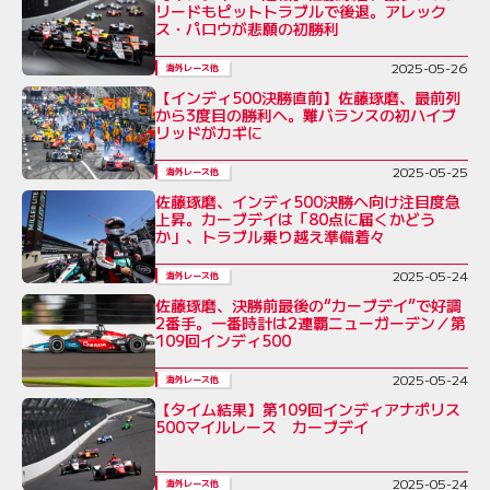
リードもピットトラブルで後退。アレック
ス・パロウが悲願の初勝利
2025-05-26
海外レース他
【インディ500決勝直前】佐藤琢磨、最前列
から3度目の勝利へ。難バランスの初ハイブ
リッドがカギに
2025-05-25
海外レース他
佐藤琢磨、インディ500決勝へ向け注目度急
上昇。カーブデイは「80点に届くかどう
か」、トラブル乗り越え準備着々
2025-05-24
海外レース他
佐藤琢磨、決勝前最後の“カーブデイ”で好調
2番手。一番時計は2連覇ニューガーデン／第
109回インディ500
2025-05-24
海外レース他
【タイム結果】第109回インディアナポリス
500マイルレース カーブデイ
2025-05-24
海外レース他