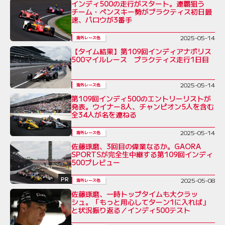
インディ500の走行がスタート。連覇狙う
チーム・ペンスキー勢がプラクティス初日最
速、パロウが3番手
2025-05-14
海外レース他
【タイム結果】第109回インディアナポリス
500マイルレース プラクティス走行1日目
2025-05-14
海外レース他
第109回インディ500のエントリーリストが
発表。ウイナー8人、チャンピオン5人を含む
全34人が名を連ねる
2025-05-14
海外レース他
佐藤琢磨、3回目の偉業なるか。GAORA
SPORTSが完全生中継する第109回インディ
500プレビュー
PR
2025-05-08
海外レース他
佐藤琢磨、一時トップタイムも大クラッ
シュ。「もっと用心してターン1に入れば」
と状況振り返る／インディ500テスト