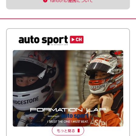
Yahoo!ID連携について
倒す相手を、信じてる。小林利徠斗 × 野村勇斗
【FORMATION LAP Produced by auto sport】
2026 Episode 2
もっと見る