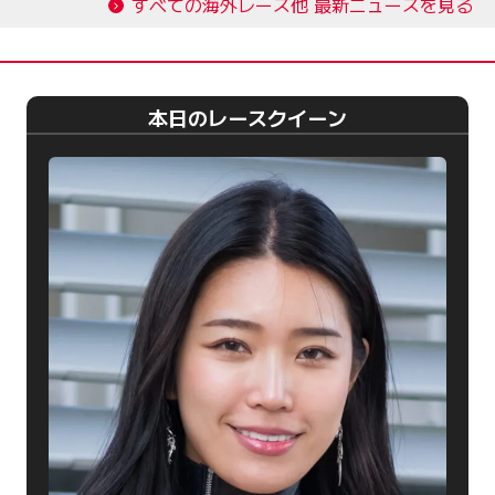
すべての海外レース他 最新ニュースを見る
本日のレースクイーン