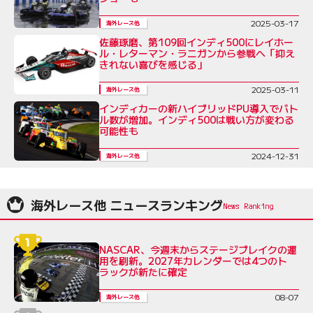
2025-03-17
海外レース他
佐藤琢磨、第109回インディ500にレイホー
ル・レターマン・ラニガンから参戦へ「抑え
きれない喜びを感じる」
2025-03-11
海外レース他
インディカーの新ハイブリッドPU導入でバト
ル数が増加。インディ500は戦い方が変わる
可能性も
2024-12-31
海外レース他
海外レース他 ニュースランキング
NASCAR、今週末からステージブレイクの運
用を刷新。2027年カレンダーでは4つのト
ラックが新たに確定
08-07
海外レース他