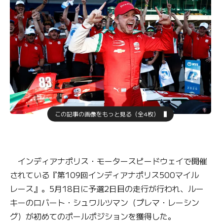
この記事の画像をもっと見る（全4枚）
インディアナポリス・モータースピードウェイで開催
されている『第109回インディアナポリス500マイル
レース』。5月18日に予選2日目の走行が行われ、ルー
キーのロバート・シュワルツマン（プレマ・レーシン
グ）が初めてのポールポジションを獲得した。