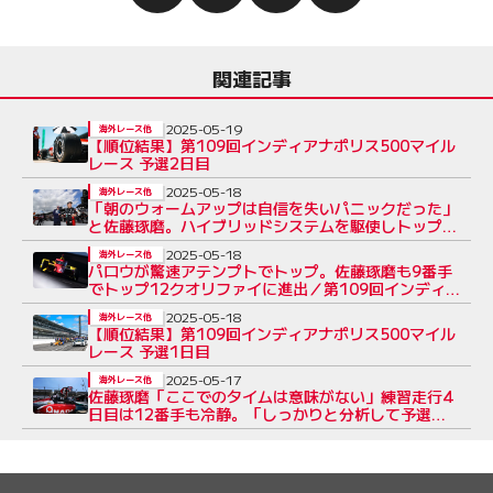
関連記事
2025-05-19
海外レース他
【順位結果】第109回インディアナポリス500マイル
レース 予選2日目
2025-05-18
海外レース他
「朝のウォームアップは自信を失いパニックだった」
と佐藤琢磨。ハイブリッドシステムを駆使しトップ
12に進出／第109回インディ500予選1日目
2025-05-18
海外レース他
パロウが驚速アテンプトでトップ。佐藤琢磨も9番手
でトップ12クオリファイに進出／第109回インディ
500予選1日目
2025-05-18
海外レース他
【順位結果】第109回インディアナポリス500マイル
レース 予選1日目
2025-05-17
海外レース他
佐藤琢磨「ここでのタイムは意味がない」練習走行4
日目は12番手も冷静。「しっかりと分析して予選に
臨みたい」