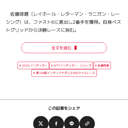
佐藤琢磨（レイホール・レターマン・ラニガン・レー
シング）は、ファスト6に進出し2番手を獲得。自身ベス
トグリッドから決勝レースに挑む。
全文を読む
2025 インディカー
NTTインディカー・シリーズ
佐藤琢磨
第109回インディアナポリス500マイルレース
この記事をシェア