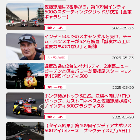
佐藤琢磨は2番手から。第109回インディ
500のスターティンググリッドが決定【全車
ギャラリー】
2025-05-23
海外レース他
インディ500でのスキャンダルを受け、チー
ム・ペンスキーが3名を解雇「誠実さ以上に
重要なものはない」と総帥
2025-05-23
ル・マン/WEC
違反改造の2台にペナルティ。2連覇ニュー
ガーデンと僚友パワーが最後尾スタートに／
第109回インディ500
2025-05-20
海外レース他
ホンダ勢がトップ3独占。決勝へ向けパロウ
がトップ、カストロネベスと佐藤琢磨が続く
／インディ500プラクティス8
2025-05-20
海外レース他
【タイム結果】第109回インディアナポリス
500マイルレース プラクティス走行5日目