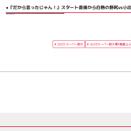
●『だから言ったじゃん！』スタート直後から白熱の野尻vs小
2025 スーパー耐久
2025スーパー耐久第3戦富士2