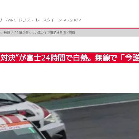
リー/WRC
ドリフト
レースクイーン
AS SHOP
で白熱。無線で「今誰が乗っているか」を確認するほど意識
ビック対決”が富士24時間で白熱。無線で「