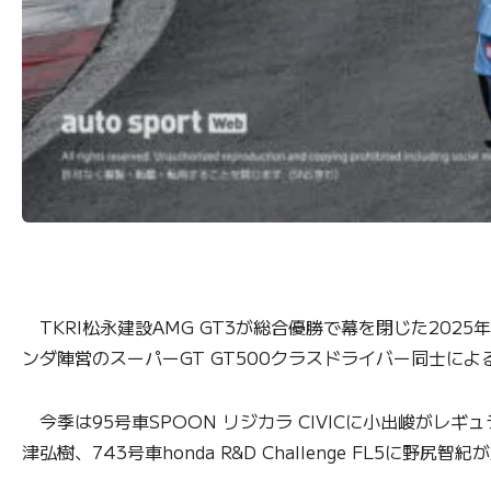
TKRI松永建設AMG GT3が総合優勝で幕を閉じた202
ンダ陣営のスーパーGT GT500クラスドライバー同士に
今季は95号車SPOON リジカラ CIVICに小出峻がレギュ
津弘樹、743号車honda R&D Challenge FL5に野尻智