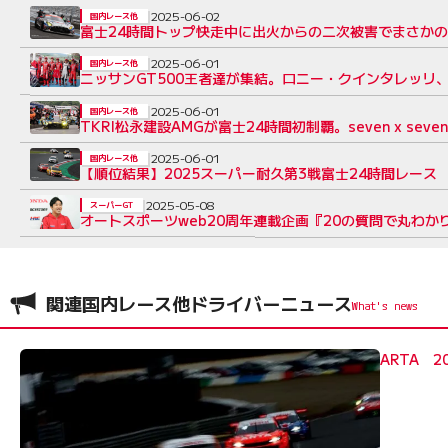
2025-06-02
国内レース他
富士24時間トップ快走中に出火からの二次被害でまさか
2025-06-01
国内レース他
ニッサンGT500王者達が集結。ロニー・クインタレッリ、柳
2025-06-01
国内レース他
TKRI松永建設AMGが富士24時間初制覇。seven x s
2025-06-01
国内レース他
【順位結果】2025スーパー耐久第3戦富士24時間レース
2025-05-08
スーパーGT
オートスポーツweb20周年連載企画『20の質問で丸わか
関連国内レース他ドライバーニュース
ARTA 