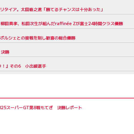
のリタイア。太田格之進「勝てるチャンスは十分あった」
田真孝、松田次生が組んだraffinée Zが富士24時間クラス優勝
evenポルシェとの接戦を制し歓喜の総合優勝
 決勝
り！』その6 小出峻選手
2025スーパーGT第8戦もてぎ 決勝レポート