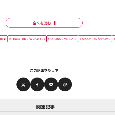
出
全文を読む
4時間
Honda R&D Challenge FL5
OHLINS CIVIC NATS
SPOON リジカラ CIVIC
この記事をシェア
関連記事