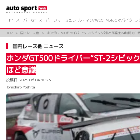
コ
ン
テ
ン
F1
スーパーGT
スーパーフォーミュラ
ル・マン/WEC
MotoGP/バイク
ラ
ツ
へ
TOP
国内レース他
ホンダGT500ドライバー“ST-2シビック対決”が富士24時間
ス
キ
国内レース他 ニュース
ッ
プ
ホンダGT500ドライバー“ST-2シ
ほど意識
投稿日:
2025.06.04 18:23
Tomohiro Yoshita