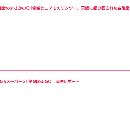
陣営のまさかのQ1全滅とニスモのワンツー。天候に振り回された各陣営
2025スーパーGT第6戦SUGO 決勝レポート