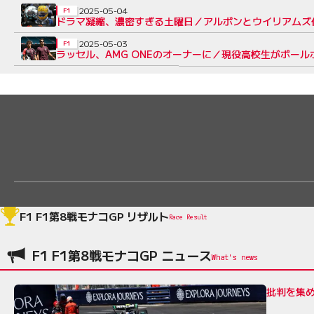
2025-05-04
F1
ドラマ凝縮、濃密すぎる土曜日／アルボンとウイリアムズ代
2025-05-03
F1
ラッセル、AMG ONEのオーナーに／現役高校生がポール
F1 F1第8戦モナコGP リザルト
Race Result
F1 F1第8戦モナコGP ニュース
批判を集め