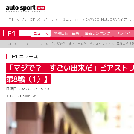
コ
ン
テ
ン
F1
スーパーGT
スーパーフォーミュラ
ル・マン/WEC
MotoGP/バイク
ラ
ツ
へ
F1
ニュース
開催日程・結果
最新ランキング
ドライバー
ス
キ
TOP
F1
ニュース
「マジで？ すごい出来だ」ピアストリファン、等身大ピザを
ッ
プ
F1 ニュース
「マジで？ すごい出来だ」ピアストリ
第8戦（1）】
投稿日:
2025.05.24 15:30
Text : autosport web