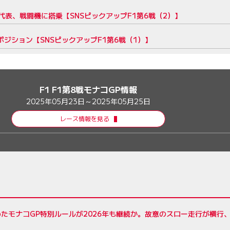
表、戦闘機に搭乗【SNSピックアップF1第6戦（2）】
ポジション【SNSピックアップF1第6戦（1）】
F1 F1第8戦モナコGP情報
2025年05月23日～2025年05月25日
レース情報を見る
たモナコGP特別ルールが2026年も継続か。故意のスロー走行が横行