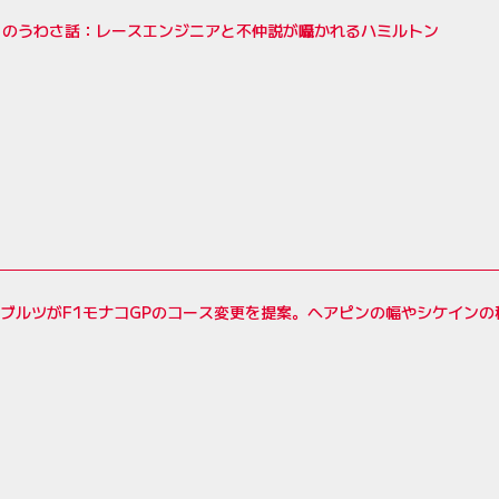
リのうわさ話：レースエンジニアと不仲説が囁かれるハミルトン
長ブルツがF1モナコGPのコース変更を提案。ヘアピンの幅やシケイン