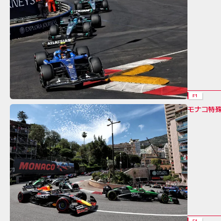
F1
モナコ特
F1