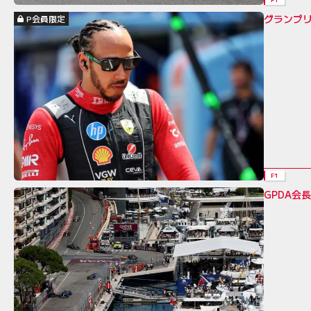
グランプ
P会員限定
F1
GPDA会