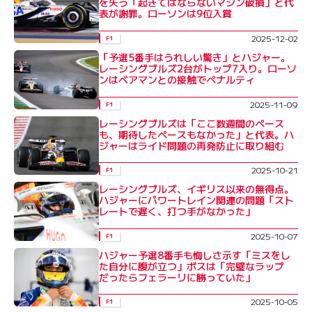
を失う「起きてはならないマシン破損」と代
表が謝罪。ローソンは9位入賞
2025-12-02
F1
「予選5番手はうれしい驚き」とハジャー。
レーシングブルズ2台がトップ7入り。ローソ
ンはベアマンとの接触でペナルティ
2025-11-09
F1
レーシングブルズは「ここ数週間のペース
も、期待したペースもなかった」と代表。ハ
ジャーはライド問題の再発防止に取り組む
2025-10-21
F1
レーシングブルズ、イギリス以来の無得点。
ハジャーにパワートレイン関連の問題「スト
レートで遅く、打つ手がなかった」
2025-10-07
F1
ハジャー予選8番手も悔しさ示す「ミスをし
た自分に腹が立つ」ボスは「完璧なラップ
だったらフェラーリに勝っていた」
2025-10-05
F1