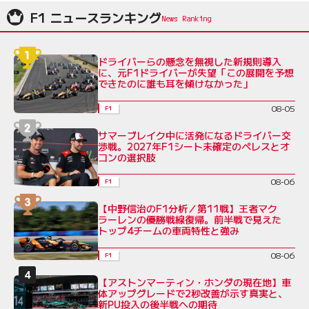
F1 ニュースランキング
ドライバーらの懸念を無視した新規則導入
に、元F1ドライバーが失望「この展開を予想
できたのに誰も耳を傾けなかった」
08-05
F1
サマーブレイク中に活発になるドライバー交
渉戦。2027年F1シート未確定のペレスとオ
コンの選択肢
08-06
F1
【中野信治のF1分析／第11戦】王者マク
ラーレンの優勝戦線復帰。前半戦で見えた
トップ4チームの車両特性と強み
08-06
F1
【アストンマーティン・ホンダの現在地】車
体アップグレードで2秒改善が示す真実と、
新PU投入の後半戦への期待