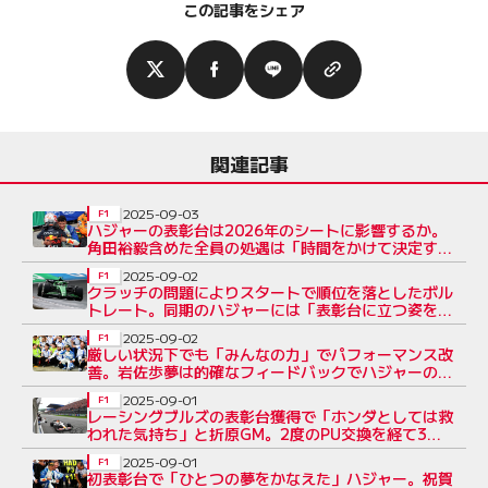
この記事をシェア
関連記事
2025-09-03
F1
ハジャーの表彰台は2026年のシートに影響するか。
角田裕毅含めた全員の処遇は「時間をかけて決定す
る」とレッドブル代表
2025-09-02
F1
クラッチの問題によりスタートで順位を落としたボル
トレート。同期のハジャーには「表彰台に立つ姿を見
れて嬉しい」と祝福
2025-09-02
F1
厳しい状況下でも「みんなの力」でパフォーマンス改
善。岩佐歩夢は的確なフィードバックでハジャーの初
表彰台に貢献
2025-09-01
F1
レーシングブルズの表彰台獲得で「ホンダとしては救
われた気持ち」と折原GM。2度のPU交換を経て3位
入賞のハジャーに感謝
2025-09-01
F1
初表彰台で「ひとつの夢をかなえた」ハジャー。祝賀