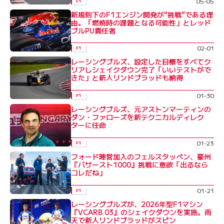
05-05
F1
新規則下のF1エンジン開発が“挑戦”である理
由。「燃焼時の課題となる可能性」とレッド
ブルPU責任者
02-01
F1
レーシングブルズ、設定した目標をすべてク
リアしシェイクダウン完了「いいテストがで
きた」と新人リンドブラッドも納得
01-30
F1
レーシングブルズ、元アストンマーティンの
ダン・ファローズを新テクニカルディレク
ターに任命
01-23
F1
フォード陣営加入のフェルスタッペン、豪州
『バサースト1000』挑戦に意欲「出るなら
コレだね」
01-21
F1
レーシングブルズが、2026年型F1マシン
『VCARB 03』のシェイクダウンを実施。雨
天で新人リンドブラッドがスピン