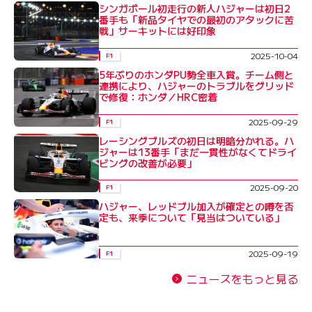
シンガポール初走行の新人ハジャーは初日2
番手も「新品タイヤでの最初のアタックに苦
戦」サーキットには好印象
2025-10-04
F1
5年ぶりのホンダPU勢全車入賞。チーム側と
連携により、ハジャーのトラブルをグリッド
で修復：ホンダ／HRC密着
2025-09-29
F1
レーシングブルズの初日は明暗分かれる。ハ
ジャーは13番手「まだ一貫性がなくてドライ
ビングの改善が必要」
2025-09-20
F1
ハジャー、レッドブル加入が確定との噂を否
定も、来季について「見当はついている」
2025-09-19
F1
ニュースをもっと見る