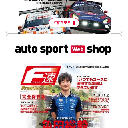
［ SUPER GT 熱闘“再点火”特集 ］
RE:IGNITION
詳細を見る
F速 Premium Vol.3
角田裕毅 現在・過去・未来