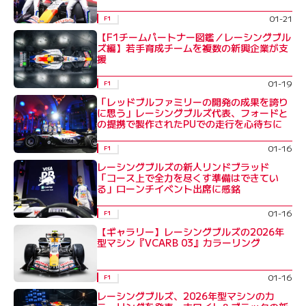
01-21
F1
【F1チームパートナー図鑑／レーシングブル
ズ編】若手育成チームを複数の新興企業が支
援
01-19
F1
「レッドブルファミリーの開発の成果を誇り
に思う」レーシングブルズ代表、フォードと
の提携で製作されたPUでの走行を心待ちに
01-16
F1
レーシングブルズの新人リンドブラッド
「コース上で全力を尽くす準備はできてい
る」ローンチイベント出席に感銘
01-16
F1
【ギャラリー】レーシングブルズの2026年
型マシン『VCARB 03』カラーリング
01-16
F1
レーシングブルズ、2026年型マシンのカ