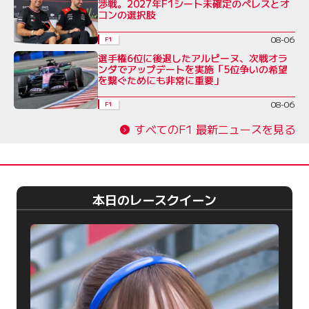
渉戦。2027年F1シート未確定のペレスとオ
コンの選択肢
08-06
F1
選手権6位に後退したアルピーヌ、次戦オラ
ンダでアップデートを実施「5位争いの希望
を繋ぐためにも非常に重要」
08-06
F1
すべてのF1 最新ニュースを見る
本日のレースクイーン