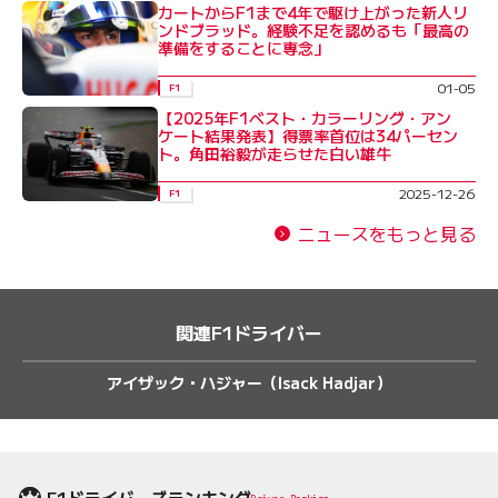
カートからF1まで4年で駆け上がった新人リ
ンドブラッド。経験不足を認めるも「最高の
準備をすることに専念」
01-05
F1
【2025年F1ベスト・カラーリング・アン
ケート結果発表】得票率首位は34パーセン
ト。角田裕毅が走らせた白い雄牛
2025-12-26
F1
ニュースをもっと見る
関連F1ドライバー
アイザック・ハジャー（Isack Hadjar）
F1ドライバーズランキング
Driver Ranking