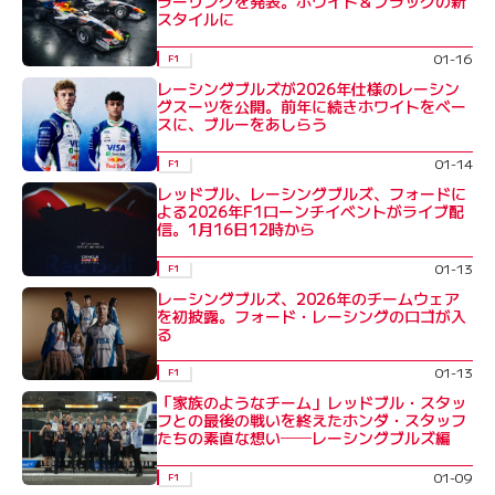
ラーリングを発表。ホワイト＆ブラックの新
スタイルに
01-16
F1
レーシングブルズが2026年仕様のレーシン
グスーツを公開。前年に続きホワイトをベー
スに、ブルーをあしらう
01-14
F1
レッドブル、レーシングブルズ、フォードに
よる2026年F1ローンチイベントがライブ配
信。1月16日12時から
01-13
F1
レーシングブルズ、2026年のチームウェア
を初披露。フォード・レーシングのロゴが入
る
01-13
F1
「家族のようなチーム」レッドブル・スタッ
フとの最後の戦いを終えたホンダ・スタッフ
たちの素直な想い──レーシングブルズ編
01-09
F1