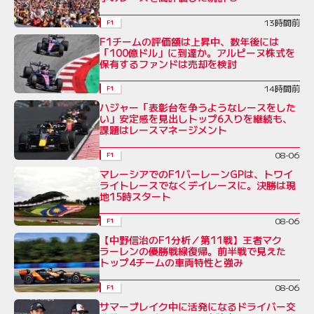
13時間前
F1
F1チームの評価額は上昇中、数年後には
「100億ドル」に到達か。アルピーヌ株式を
保有するファンドは売却を検討
14時間前
F1
ハジャー「表彰台を争うようなレースをした
い」安定感を見出しトップ6入りを継続も、
課題はレースマネージメント
08-06
F1
マレーシアでのF1バーレーンGPは、トワイ
ライトレースでなくデイレースに。決勝は現
地15時スタート
08-06
F1
【中野信治のF1分析／第11戦】王者マク
ラーレンの優勝戦線復帰。前半戦で見えた
トップ4チームの車両特性と強み
08-06
F1
サマーブレイク中に活発になるドライバー交