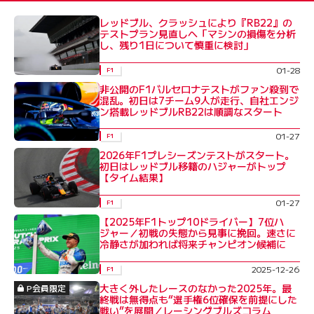
レッドブル、クラッシュにより『RB22』の
テストプラン見直しへ「マシンの損傷を分析
し、残り1日について慎重に検討」
01-28
F1
非公開のF1バルセロナテストがファン殺到で
混乱。初日は7チーム9人が走行、自社エンジ
ン搭載レッドブルRB22は順調なスタート
01-27
F1
2026年F1プレシーズンテストがスタート。
初日はレッドブル移籍のハジャーがトップ
【タイム結果】
01-27
F1
【2025年F1トップ10ドライバー】7位ハ
ジャー／初戦の失態から見事に挽回。速さに
冷静さが加われば将来チャンピオン候補に
2025-12-26
F1
大きく外したレースのなかった2025年。最
P会員限定
終戦は無得点も“選手権6位確保を前提にした
戦い”を展開／レーシングブルズコラム