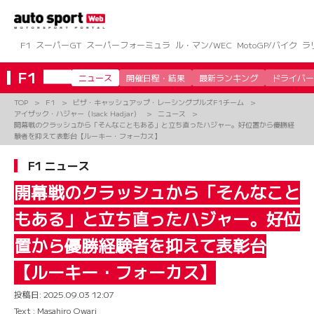
コ
ン
テ
ン
F1
スーパーGT
スーパーフォーミュラ
ル・マン/WEC
MotoGP/バイク
ラ
ツ
へ
F1
ニュース
開催日程・結果
最新ランキング
ドライバー
ス
キ
TOP
F1
ビザ・キャッシュアップ・レーシングブルズF1チーム
ッ
アイザック・ハジャー（Isack Hadjar）
ニュース
プ
開幕戦のクラッシュから「そんなこともある」と立ち直ったハジャー。好位置から優勝経
験者を抑えて表彰台【ルーキー・フォーカス】
F1 ニュース
開幕戦のクラッシュから「そんなこと
もある」と立ち直ったハジャー。好位
置から優勝経験者を抑えて表彰台
【ルーキー・フォーカス】
投稿日:
2025.09.03 12:07
Text : Masahiro Owari