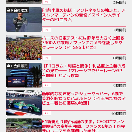
3時間前
F1
F1前半戦の総括：アントネッリの独走と、ア
P会員限定
ストンマーティンの苦悩／スペイン人ライ
ターのF1コラム
7時間前
F1
ハースの旧車テストには昨年を大きく上回る
7900人が来場／ファンにカメラを託したマ
クラーレン【F1 SNSまとめ】
8時間前
F1
【F1コラム：利権と闘争】利益至上主義の成
P会員限定
れの果て──『マレーシアでバーレーンGP
を開催』という珍事
9時間前
F1
衝撃的な初陣だったシューマッハー。6戦で
美酒を味わったハミルトン【F1王者たちのデ
ビュー戦と初優勝の物語】
10時間前
F1
F1新規則は賛否両論のまま。CEOは“ファン
最優先”の姿勢を強調、ファンの6割以上が今
季のレースを高評価した統計も