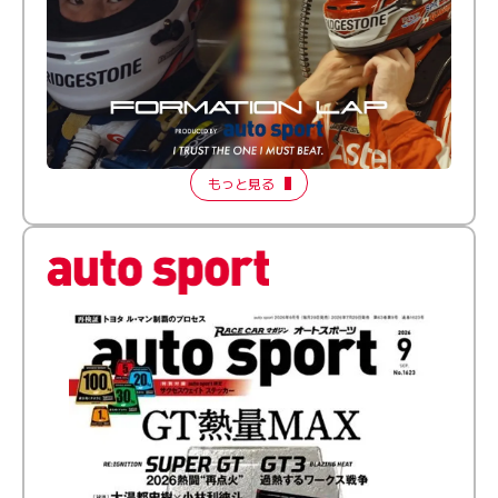
倒す相手を、信じてる。小林利徠斗 × 野村勇斗
【FORMATION LAP Produced by auto sport】
2026 Episode 2
もっと見る