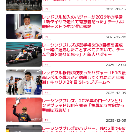
2025-12-15
F1
レッドブル加入のハジャーが2026年の準備
「新タイヤで走れて有意義だった」チームは
最終テストでホンダに感謝
2025-12-10
F1
レーシングブルズが選手権6位の目標を達成
「一緒に達成したことすべてにおいて、チー
ム全員を誇りに思う」と新人ハジャー
2025-12-09
F1
レッドブル移籍が決まったハジャー「F1の最
高レベルで戦えると信頼してくれたことに感
謝」キャリア2年目でトップチームへ
2025-12-03
F1
レーシングブルズ、2026年のローソンとリ
ンドブラッド起用を発表「挑戦に立ち向かう
準備は万端だ」
2025-12-03
F1
レーシングブルズのハジャー、残り2周で6位