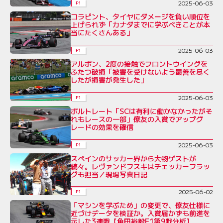
2025-06-03
F1
コラピント、タイヤにダメージを負い順位を
上げられず「カナダまでに学ぶべきことが本
当にたくさんある」
2025-06-03
F1
アルボン、2度の接触でフロントウイングを
ふたつ破損「被害を受けないよう最善を尽く
したが損害が発生した」
2025-06-03
F1
ボルトレート「SCは有利に働かなかったがそ
れもレースの一部」僚友の入賞でアップグ
レードの効果を確信
2025-06-03
F1
スペインのサッカー界から大物ゲストが
続々。レヴァンドフスキはチェッカーフラッ
グも担当／現場写真日記
2025-06-02
F1
「マシンを学ぶため」の変更で、僚友仕様に
近づけデータを検証か。入賞届かずも前進を
示した3連戦【角田裕毅F1第9戦分析】