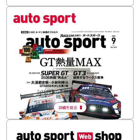
［ SUPER GT 熱闘“再点火”特集 ］
RE:IGNITION
詳細を見る