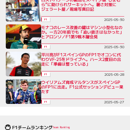
ら”に助けられサーキットへ。暑さ対策に
ジェラート屋／現場写真日記
2025-05-30
F1
モナコのレース改善の鍵はマシン小型化なの
か。一方20年前でも「追い抜きはなかった」
とアロンソ／F1第9戦木曜会見
2025-05-30
F1
平川亮がF1スペインGPのFP1でオコンに代
わりVF-25をドライブへ。ハース2度目の出
走に「準備は整っている」
2025-05-28
F1
ウイリアムズ育成マルタンスがスペインGP
のFP1に出走。F1公式セッションデビュー果
たす
2025-05-27
F1
F1チームランキング
Team Ranking