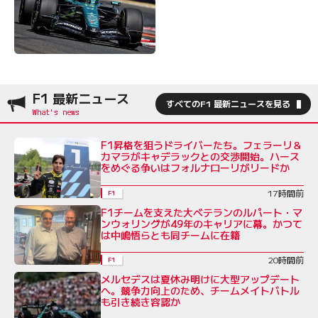
F1 最新ニュース
すべてのF1 最新ニュースを見る
F1昇格を狙うドライバーたち。フェラーリ＆
カマラがキャデラックとの交渉開始。ハース
をめぐる争いはフォルナローリがリードか
17時間前
F1
F1チームを支えた大ベテランのルパート・マ
ンウォリングが49年のキャリアに幕。かつて
は中嶋悟らとも同チームに在籍
20時間前
F1
メルセデスは夏休み明けに大型アップデート
へ。競争力向上のため、チームメイトバトル
も引き続き容認か