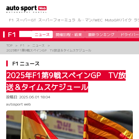
コ
ン
テ
ン
F1
スーパーGT
スーパーフォーミュラ
ル・マン/WEC
MotoGP/バイク
ラ
ツ
へ
F1
ニュース
開催日程・結果
最新ランキング
ドライバー
ス
キ
TOP
F1
ニュース
ッ
2025年F1第9戦スペインGP TV放送＆タイムスケジュール
プ
F1 ニュース
2025年F1第9戦スペインGP TV放
送＆タイムスケジュール
投稿日:
2025.06.01 18:04
autosport web