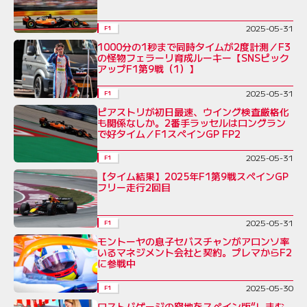
2025-05-31
F1
1000分の1秒まで同時タイムが2度計測／F3
の怪物フェラーリ育成ルーキー【SNSピック
アップF1第9戦（1）】
2025-05-31
F1
ピアストリが初日最速、ウイング検査厳格化
も関係なしか。2番手ラッセルはロングラン
で好タイム／F1スペインGP FP2
2025-05-31
F1
【タイム結果】2025年F1第9戦スペインGP
フリー走行2回目
2025-05-31
F1
モントーヤの息子セバスチャンがアロンソ率
いるマネジメント会社と契約。プレマからF2
に参戦中
2025-05-30
F1
ロストバゲージの窮地をスペイン版“しまむ