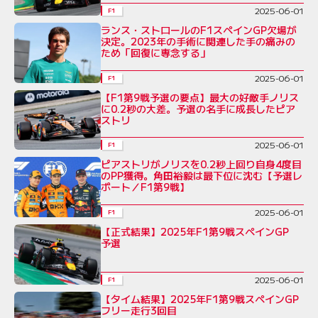
2025-06-01
F1
ランス・ストロールのF1スペインGP欠場が
決定。2023年の手術に関連した手の痛みの
ため「回復に専念する」
2025-06-01
F1
【F1第9戦予選の要点】最大の好敵手ノリス
に0.2秒の大差。予選の名手に成長したピア
ストリ
2025-06-01
F1
ピアストリがノリスを0.2秒上回り自身4度目
のPP獲得。角田裕毅は最下位に沈む【予選レ
ポート／F1第9戦】
2025-06-01
F1
【正式結果】2025年F1第9戦スペインGP
予選
2025-06-01
F1
【タイム結果】2025年F1第9戦スペインGP
フリー走行3回目