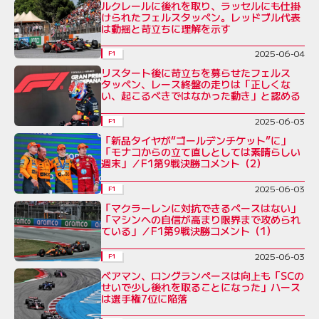
ルクレールに後れを取り、ラッセルにも仕掛
けられたフェルスタッペン。レッドブル代表
は動揺と苛立ちに理解を示す
2025-06-04
F1
リスタート後に苛立ちを募らせたフェルス
タッペン、レース終盤の走りは「正しくな
い、起こるべきではなかった動き」と認める
2025-06-03
F1
「新品タイヤが“ゴールデンチケット”に」
「モナコからの立て直しとしては素晴らしい
週末」／F1第9戦決勝コメント（2）
2025-06-03
F1
「マクラーレンに対抗できるペースはない」
「マシンへの自信が高まり限界まで攻められ
ている」／F1第9戦決勝コメント（1）
2025-06-03
F1
ベアマン、ロングランペースは向上も「SCの
せいで少し後れを取ることになった」ハース
は選手権7位に陥落