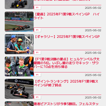
2025-06-02
F1
【動画】2025年F1第9戦スペインGP ハイ
ライト
2025-06-02
F1
【ギャラリー】2025年F1第9戦スペインGP
2025-06-02
F1
【F1第9戦決勝の要点】ヒュルケンベルグ大
健闘の5位。いぶし銀の走りでキック・ザウ
バーに10点を持ち帰る
2025-06-02
F1
【ポイントランキング】2025年F1第9戦ス
ペインGP終了時点
2025-06-02
F1
強者ピアストリが今季5勝目。フェルスタッ