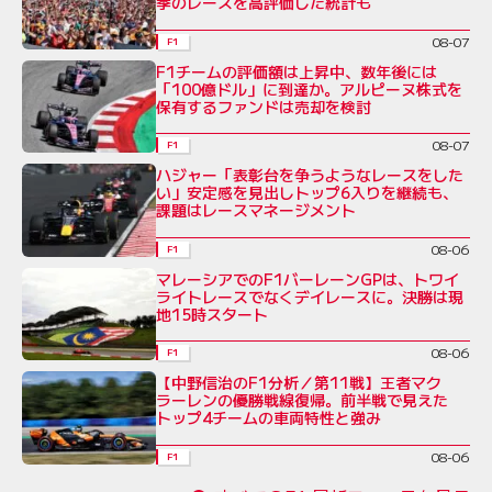
季のレースを高評価した統計も
08-07
F1
F1チームの評価額は上昇中、数年後には
「100億ドル」に到達か。アルピーヌ株式を
保有するファンドは売却を検討
08-07
F1
ハジャー「表彰台を争うようなレースをした
い」安定感を見出しトップ6入りを継続も、
課題はレースマネージメント
08-06
F1
マレーシアでのF1バーレーンGPは、トワイ
ライトレースでなくデイレースに。決勝は現
地15時スタート
08-06
F1
【中野信治のF1分析／第11戦】王者マク
ラーレンの優勝戦線復帰。前半戦で見えた
トップ4チームの車両特性と強み
08-06
F1