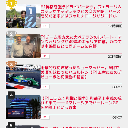
F1昇格を狙うドライバーたち。フェラーリ＆
カマラがキャデラックとの交渉開始。ハース
をめぐる争いはフォルナローリがリードか
17時間前
F1
F1チームを支えた大ベテランのルパート・マ
ンウォリングが49年のキャリアに幕。かつて
は中嶋悟らとも同チームに在籍
20時間前
F1
衝撃的な初陣だったシューマッハー。6戦で
美酒を味わったハミルトン【F1王者たちのデ
ビュー戦と初優勝の物語】
08-07
F1
【F1コラム：利権と闘争】利益至上主義の成
れの果て──『マレーシアでバーレーンGP
を開催』という珍事
08-07
F1