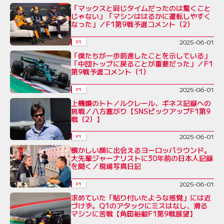
「マックスと同じタイムだったのは驚くこと
じゃない」「マシンははるかに運転しやすく
なった」／F1第9戦予選コメント（2）
2025-06-01
F1
「僕たちが一歩前進したことを示している」
「中団トップに戻ることが重要だった」／F1
第9戦予選コメント（1）
2025-06-01
F1
上機嫌のトト／ルクレール、ギネス記録への
挑戦／八方塞がり【SNSピックアップF1第9
戦（2）】
2025-06-01
F1
懐かしい顔に出会えるヨーロッパラウンド。
大先輩ジャーナリストに30年前の日本人記録
を聞く／現場写真日記
2025-06-01
F1
求めていた「貼り付いたような感覚」には近
づけず。Q1のアタックにミスはなし、滑る
マシンに苦戦【角田裕毅F1第9戦展望】