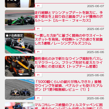
2025-06-07
F1
走行経験とマシンアップデートを味方に、予
選で僚友を上回り自己最高グリッド獲得のボ
ルトレート【ルーキー・フォーカス】
2025-06-07
F1
“一貫した方針”に基づく開発の中でスイート
P会員限定
スポットを発見。中団勢トップの速さを披露
した3連戦／レーシングブルズコラム
2025-06-06
F1
剛性強化のみで新たなウイング規制をパスし
たマクラーレン。フラップ形状も変えたライ
バル勢との差は拡大【トップチーム密着】
2025-06-06
F1
「5000個くらいの破片が飛んできた」接触
でウイングを破損、ペナルティも受けたアル
ボン【F1第9戦無線レビュー（1）】
2025-06-06
F1
マルコもレース終盤のフェルスタッペンに困
惑。過去のインシデントや誤った決断により