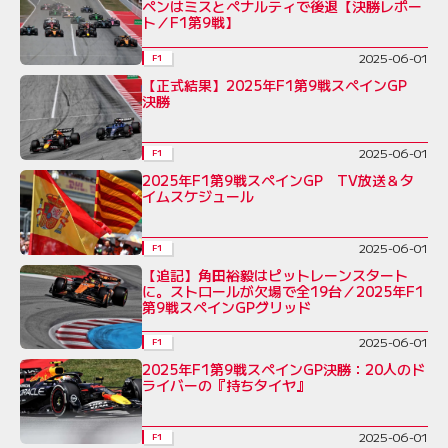
ペンはミスとペナルティで後退【決勝レポー
ト／F1第9戦】
2025-06-01
F1
【正式結果】2025年F1第9戦スペインGP
決勝
2025-06-01
F1
2025年F1第9戦スペインGP TV放送＆タ
イムスケジュール
2025-06-01
F1
【追記】角田裕毅はピットレーンスタート
に。ストロールが欠場で全19台／2025年F1
第9戦スペインGPグリッド
2025-06-01
F1
2025年F1第9戦スペインGP決勝：20人のド
ライバーの『持ちタイヤ』
2025-06-01
F1