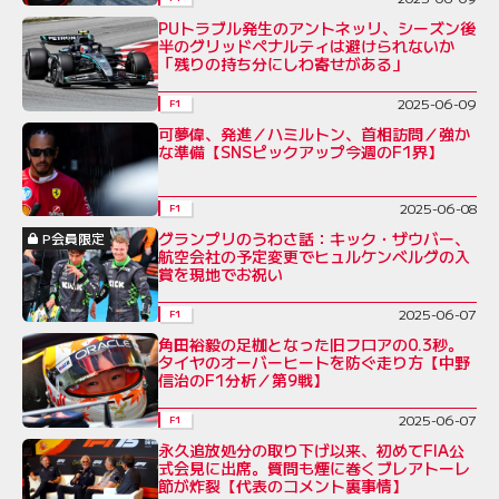
PUトラブル発生のアントネッリ、シーズン後
半のグリッドペナルティは避けられないか
「残りの持ち分にしわ寄せがある」
2025-06-09
F1
可夢偉、発進／ハミルトン、首相訪問／強か
な準備【SNSピックアップ今週のF1界】
2025-06-08
F1
グランプリのうわさ話：キック・ザウバー、
P会員限定
航空会社の予定変更でヒュルケンベルグの入
賞を現地でお祝い
2025-06-07
F1
角田裕毅の足枷となった旧フロアの0.3秒。
タイヤのオーバーヒートを防ぐ走り方【中野
信治のF1分析／第9戦】
2025-06-07
F1
永久追放処分の取り下げ以来、初めてFIA公
式会見に出席。質問も煙に巻くブレアトーレ
節が炸裂【代表のコメント裏事情】