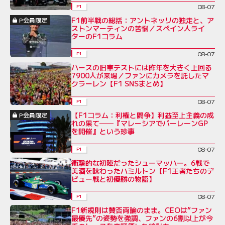
08-07
F1
F1前半戦の総括：アントネッリの独走と、ア
P会員限定
ストンマーティンの苦悩／スペイン人ライ
ターのF1コラム
08-07
F1
ハースの旧車テストには昨年を大きく上回る
7900人が来場／ファンにカメラを託したマ
クラーレン【F1 SNSまとめ】
08-07
F1
【F1コラム：利権と闘争】利益至上主義の成
P会員限定
れの果て──『マレーシアでバーレーンGP
を開催』という珍事
08-07
F1
衝撃的な初陣だったシューマッハー。6戦で
美酒を味わったハミルトン【F1王者たちのデ
ビュー戦と初優勝の物語】
08-07
F1
F1新規則は賛否両論のまま。CEOは“ファン
最優先”の姿勢を強調、ファンの6割以上が今