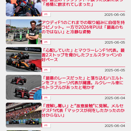
「感情に飲まれてしまった」
2025-06-06
F1
アウディF1のこれまでの取り組みに自信を持
つビノット。一方で2026年PUは「最高のも
のではない」と冷静な姿勢
2025-06-05
F1
「心配していた」とマクラーレンF1代表。最
善2ストップを脅かしたフェルスタッペンの
好ペース
2025-06-05
F1
「最悪のレースだった」と落ち込むハミルト
ンをフェラーリ代表が擁護。ルクレール車に
もトラブルがあったと明かす
2025-06-04
F1
「理解し難い」と“故意接触”に見解。メルセ
デスF1代表「マックスが何をしたかったのか
分からない」
2025-06-04
F1