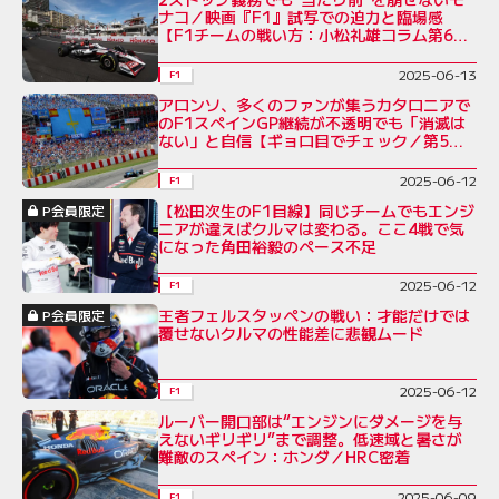
ナコ／映画『F1』試写での迫力と臨場感
【F1チームの戦い方：小松礼雄コラム第6
回】
2025-06-13
F1
アロンソ、多くのファンが集うカタロニアで
のF1スペインGP継続が不透明でも「消滅は
ない」と自信【ギョロ目でチェック／第5
回】
2025-06-12
F1
【松田次生のF1目線】同じチームでもエンジ
P会員限定
ニアが違えばクルマは変わる。ここ4戦で気
になった角田裕毅のペース不足
2025-06-12
F1
王者フェルスタッペンの戦い：才能だけでは
P会員限定
覆せないクルマの性能差に悲観ムード
2025-06-12
F1
ルーバー開口部は“エンジンにダメージを与
えないギリギリ”まで調整。低速域と暑さが
難敵のスペイン：ホンダ／HRC密着
2025-06-09
F1