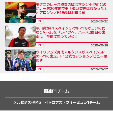
モナコのレース改善の鍵はマシン小型化なの
か。一方20年前でも「追い抜きはなかった」
とアロンソ／F1第9戦木曜会見
2025-05-30
F1
平川亮がF1スペインGPのFP1でオコンに代
わりVF-25をドライブへ。ハース2度目の出
走に「準備は整っている」
2025-05-28
F1
ウイリアムズ育成マルタンスがスペインGP
のFP1に出走。F1公式セッションデビュー果
たす
2025-05-27
F1
関連F1チーム
メルセデス-AMG・ペトロナス・フォーミュラ1チーム