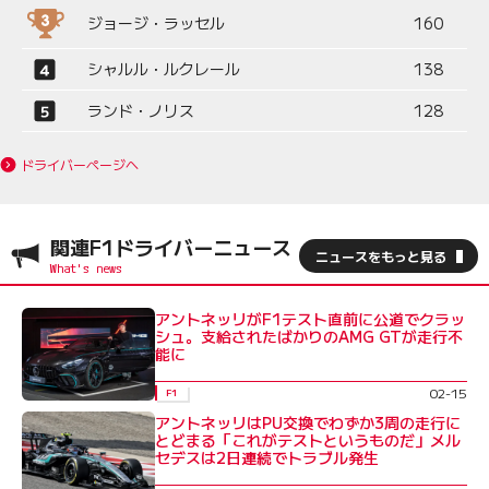
ジョージ・ラッセル
160
シャルル・ルクレール
138
ランド・ノリス
128
ドライバーページへ
関連F1ドライバーニュース
ニュースをもっと見る
アントネッリがF1テスト直前に公道でクラッ
シュ。支給されたばかりのAMG GTが走行不
能に
02-15
F1
アントネッリはPU交換でわずか3周の走行に
とどまる「これがテストというものだ」メル
セデスは2日連続でトラブル発生