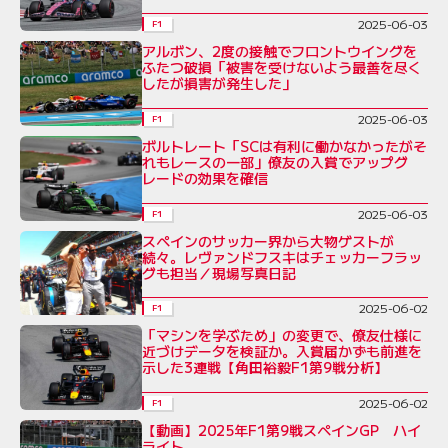
2025-06-03
F1
アルボン、2度の接触でフロントウイングを
ふたつ破損「被害を受けないよう最善を尽く
したが損害が発生した」
2025-06-03
F1
ボルトレート「SCは有利に働かなかったがそ
れもレースの一部」僚友の入賞でアップグ
レードの効果を確信
2025-06-03
F1
スペインのサッカー界から大物ゲストが
続々。レヴァンドフスキはチェッカーフラッ
グも担当／現場写真日記
2025-06-02
F1
「マシンを学ぶため」の変更で、僚友仕様に
近づけデータを検証か。入賞届かずも前進を
示した3連戦【角田裕毅F1第9戦分析】
2025-06-02
F1
【動画】2025年F1第9戦スペインGP ハイ
ライト