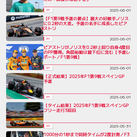
2025-06-01
F1
【F1第9戦予選の要点】最大の好敵手ノリス
に0.2秒の大差。予選の名手に成長したピア
ストリ
2025-06-01
F1
ピアストリがノリスを0.2秒上回り自身4度目
のPP獲得。角田裕毅は最下位に沈む【予選レ
ポート／F1第9戦】
2025-06-01
F1
【正式結果】2025年F1第9戦スペインGP
予選
2025-06-01
F1
【タイム結果】2025年F1第9戦スペインGP
フリー走行3回目
2025-05-31
F1
1000分の1秒まで同時タイムが2度計測／F3