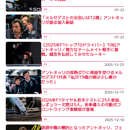
01-22
F1
「メルセデスとの出会いは12歳」アントネッ
リが語る加入秘話
01-22
F1
【2025年F1トップ10ドライバー】10位ア
ントネッリ／強力なチームメイト相手に善
戦。疑念を払拭してみせたルーキー
2025-12-23
F1
アントネッリの成熟ぶりに感銘を受けるメル
セデスF1代表「私が19歳の頃は少し愚か
だった」
2025-12-17
F1
2026年F1タイヤ＆若手テストに25人参加、
レギュラー欠席は5人。来季導入の可動式フ
ロントウイング実験版が登場
2025-12-10
F1
誹謗中傷の標的となったアントネッリ、フェ