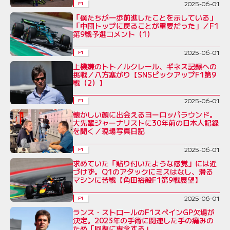
2025-06-01
F1
「僕たちが一歩前進したことを示している」
「中団トップに戻ることが重要だった」／F1
第9戦予選コメント（1）
2025-06-01
F1
上機嫌のトト／ルクレール、ギネス記録への
挑戦／八方塞がり【SNSピックアップF1第9
戦（2）】
2025-06-01
F1
懐かしい顔に出会えるヨーロッパラウンド。
大先輩ジャーナリストに30年前の日本人記録
を聞く／現場写真日記
2025-06-01
F1
求めていた「貼り付いたような感覚」には近
づけず。Q1のアタックにミスはなし、滑る
マシンに苦戦【角田裕毅F1第9戦展望】
2025-06-01
F1
ランス・ストロールのF1スペインGP欠場が
決定。2023年の手術に関連した手の痛みの
ため「回復に専念する」