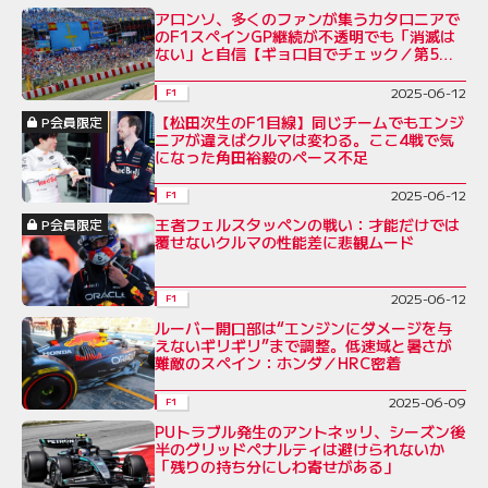
アロンソ、多くのファンが集うカタロニアで
のF1スペインGP継続が不透明でも「消滅は
ない」と自信【ギョロ目でチェック／第5
回】
2025-06-12
F1
【松田次生のF1目線】同じチームでもエンジ
P会員限定
ニアが違えばクルマは変わる。ここ4戦で気
になった角田裕毅のペース不足
2025-06-12
F1
王者フェルスタッペンの戦い：才能だけでは
P会員限定
覆せないクルマの性能差に悲観ムード
2025-06-12
F1
ルーバー開口部は“エンジンにダメージを与
えないギリギリ”まで調整。低速域と暑さが
難敵のスペイン：ホンダ／HRC密着
2025-06-09
F1
PUトラブル発生のアントネッリ、シーズン後
半のグリッドペナルティは避けられないか
「残りの持ち分にしわ寄せがある」