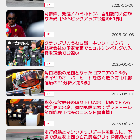
2025-06-09
F1
可夢偉、発進／ハミルトン、首相訪問／強か
な準備【SNSピックアップ今週のF1界】
2025-06-08
F1
グランプリのうわさ話：キック・ザウバー、
P会員限定
航空会社の予定変更でヒュルケンベルグの入
賞を現地でお祝い
2025-06-07
F1
角田裕毅の足枷となった旧フロアの0.3秒。
タイヤのオーバーヒートを防ぐ走り方【中野
信治のF1分析／第9戦】
2025-06-07
F1
永久追放処分の取り下げ以来、初めてFIA公
式会見に出席。質問も煙に巻くブレアトーレ
節が炸裂【代表のコメント裏事情】
2025-06-07
F1
走行経験とマシンアップデートを味方に、予
選で僚友を上回り自己最高グリッド獲得のボ