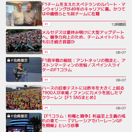
F1チームを支えた大ベテランのルパート・マ
ンウォリングが49年のキャリアに幕。かつて
は中嶋悟らとも同チームに在籍
12時間前
F1
メルセデスは夏休み明けに大型アップデート
へ。競争力向上のため、チームメイトバトル
も引き続き容認か
08-07
F1
F1前半戦の総括：アントネッリの独走と、ア
P会員限定
ストンマーティンの苦悩／スペイン人ライ
ターのF1コラム
08-07
F1
ハースの旧車テストには昨年を大きく上回る
7900人が来場／ファンにカメラを託したマ
クラーレン【F1 SNSまとめ】
08-07
F1
【F1コラム：利権と闘争】利益至上主義の成
P会員限定
れの果て──『マレーシアでバーレーンGP
を開催』という珍事