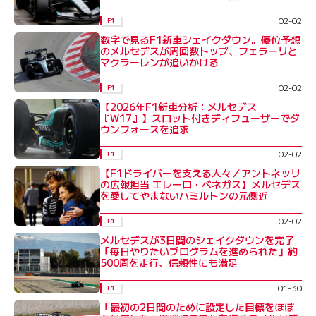
02-02
F1
数字で見るF1新車シェイクダウン。優位予想
のメルセデスが周回数トップ、フェラーリと
マクラーレンが追いかける
02-02
F1
【2026年F1新車分析：メルセデス
『W17』】スロット付きディフューザーでダ
ウンフォースを追求
02-02
F1
【F1ドライバーを支える人々／アントネッリ
の広報担当 エレーロ・ベネガス】メルセデス
を愛してやまないハミルトンの元側近
02-02
F1
メルセデスが3日間のシェイクダウンを完了
「毎日やりたいプログラムを進められた」約
500周を走行、信頼性にも満足
01-30
F1
「最初の2日間のために設定した目標をほぼ