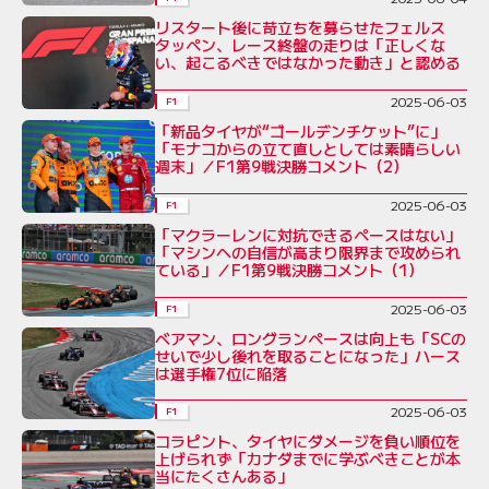
リスタート後に苛立ちを募らせたフェルス
タッペン、レース終盤の走りは「正しくな
い、起こるべきではなかった動き」と認める
2025-06-03
F1
「新品タイヤが“ゴールデンチケット”に」
「モナコからの立て直しとしては素晴らしい
週末」／F1第9戦決勝コメント（2）
2025-06-03
F1
「マクラーレンに対抗できるペースはない」
「マシンへの自信が高まり限界まで攻められ
ている」／F1第9戦決勝コメント（1）
2025-06-03
F1
ベアマン、ロングランペースは向上も「SCの
せいで少し後れを取ることになった」ハース
は選手権7位に陥落
2025-06-03
F1
コラピント、タイヤにダメージを負い順位を
上げられず「カナダまでに学ぶべきことが本
当にたくさんある」