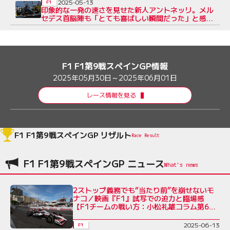
2025-05-13
F1
印象的な一発の速さを見せた新人アントネッリ。メル
セデス首脳陣も「とても喜ばしい瞬間だった」と感銘
を受ける
F1 F1第9戦スペインGP情報
2025年05月30日～2025年06月01日
レース情報を見る
F1 F1第9戦スペインGP リザルト
Race Result
F1 F1第9戦スペインGP ニュース
2ストップ義務でも“当たり前”を崩せないモ
ナコ／映画『F1』試写での迫力と臨場感
【F1チームの戦い方：小松礼雄コラム第6
回】
2025-06-13
F1