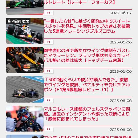
ルトレート【ルーキー・フォーカス】
2025-06-07
F1
“一貫した方針”に基づく開発の中でスイート
P会員限定
スポットを発見。中団勢トップの速さを披露
した3連戦／レーシングブルズコラム
2025-06-06
F1
剛性強化のみで新たなウイング規制をパスし
たマクラーレン。フラップ形状も変えたライ
バル勢との差は拡大【トップチーム密着】
2025-06-06
F1
「5000個くらいの破片が飛んできた」接触
でウイングを破損、ペナルティも受けたアル
ボン【F1第9戦無線レビュー（1）】
2025-06-06
F1
マルコもレース終盤のフェルスタッペンに困
惑。過去のインシデントや誤った決断により
「感情に飲まれてしまった」
2025-06-06
F1
アウディF1のこれまでの取り組みに自信を持