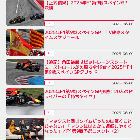
【正式結果】2025年F1第9戦スペインGP
決勝
2025-06-01
F1
2025年F1第9戦スペインGP TV放送＆タ
イムスケジュール
2025-06-01
F1
【追記】角田裕毅はピットレーンスタート
に。ストロールが欠場で全19台／2025年F1
第9戦スペインGPグリッド
2025-06-01
F1
2025年F1第9戦スペインGP決勝：20人のド
ライバーの『持ちタイヤ』
2025-06-01
F1
「マックスと同じタイムだったのは驚くこと
じゃない」「マシンははるかに運転しやすく
なった」／F1第9戦予選コメント（2）