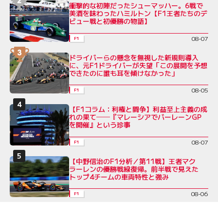
衝撃的な初陣だったシューマッハー。6戦で
美酒を味わったハミルトン【F1王者たちのデ
ビュー戦と初優勝の物語】
08-07
F1
ドライバーらの懸念を無視した新規則導入
に、元F1ドライバーが失望「この展開を予想
できたのに誰も耳を傾けなかった」
08-05
F1
【F1コラム：利権と闘争】利益至上主義の成
れの果て──『マレーシアでバーレーンGP
を開催』という珍事
08-07
F1
【中野信治のF1分析／第11戦】王者マク
ラーレンの優勝戦線復帰。前半戦で見えた
トップ4チームの車両特性と強み
08-06
F1