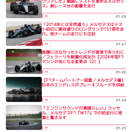
クリアした」順調にテストを進めるメルセデ
ス。数レース分の距離を走行
01-29
F1
「2014年とは全然違う」メルセデスはテス
ト初日に期待通りのロングランで151周を走
行。他チームの走りにも注目
01-27
F1
画像にはなかったトレンドが実車であらわに
／フェラーリも軽量化成功か【2026年型F1
マシンの気になる変更点（2）】
01-26
F1
【F1チームパートナー図鑑／メルセデス編】
日本のエンドレスがブレーキフルードを供給
01-24
F1
「エンジンサウンドが素晴らしい」ラッセ
ル、メルセデスF1『W17』での初走行に感
激と驚き示す
01-23
F1