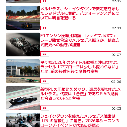
02-12
F1
メルセデス、シェイクダウンで安定感を示し
たレッドブルに賛辞。パフォーマンス差につ
いては明言を避ける
02-11
F1
F1エンジン圧縮比問題：レッドブルがフェ
ラーリ陣営合流でメルセデス孤立か。検査方
式変更への動きが加速
02-07
F1
早くも2026年のタイトル候補と注目された
ラッセル「アプローチは少しも変わらない」
と4年前の経験を経て冷静な姿勢
02-06
F1
新型PUの圧縮比をめぐり、違反を疑われたメ
ルセデス。代表は「合法」でありFIAの見解
と合致していると主張
02-03
F1
シェイクダウンを終えたメルセデス陣営は
「PUの信頼性」に驚き。2026年シーズンの
ローンチイベントで代表らが語る