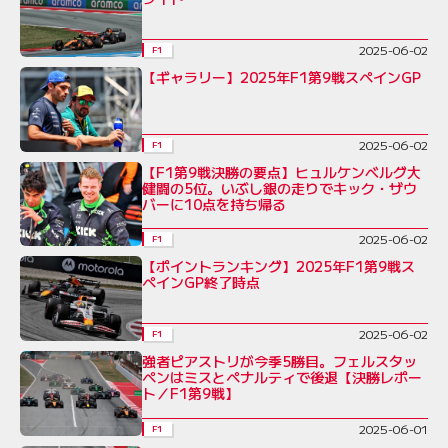
2025-06-02
F1
【ギャラリー】2025年F1第9戦スペインGP
2025-06-02
F1
【F1第9戦決勝の要点】ヒュルケンベルグ大
健闘の5位。いぶし銀の走りでキック・ザウ
バーに10点を持ち帰る
2025-06-02
F1
【ポイントランキング】2025年F1第9戦ス
ペインGP終了時点
2025-06-02
F1
強者ピアストリが今季5勝目。フェルスタッ
ペンはミスとペナルティで後退【決勝レポー
ト／F1第9戦】
2025-06-01
F1