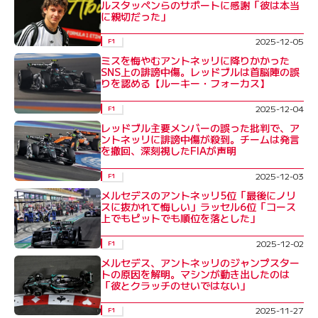
ルスタッペンらのサポートに感謝「彼は本当
に親切だった」
2025-12-05
F1
ミスを悔やむアントネッリに降りかかった
SNS上の誹謗中傷。レッドブルは首脳陣の誤
りを認める【ルーキー・フォーカス】
2025-12-04
F1
レッドブル主要メンバーの誤った批判で、ア
ントネッリに誹謗中傷が殺到。チームは発言
を撤回、深刻視したFIAが声明
2025-12-03
F1
メルセデスのアントネッリ5位「最後にノリ
スに抜かれて悔しい」ラッセル6位「コース
上でもピットでも順位を落とした」
2025-12-02
F1
メルセデス、アントネッリのジャンプスター
トの原因を解明。マシンが動き出したのは
「彼とクラッチのせいではない」
2025-11-27
F1