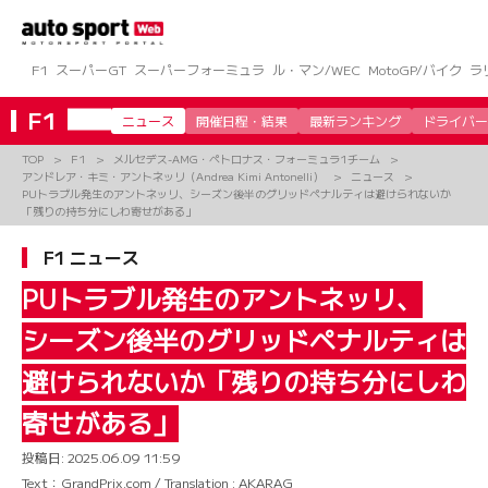
コ
ン
テ
ン
F1
スーパーGT
スーパーフォーミュラ
ル・マン/WEC
MotoGP/バイク
ラ
ツ
へ
F1
ニュース
開催日程・結果
最新ランキング
ドライバー
ス
キ
TOP
F1
メルセデス-AMG・ペトロナス・フォーミュラ1チーム
ッ
アンドレア・キミ・アントネッリ（Andrea Kimi Antonelli）
ニュース
プ
PUトラブル発生のアントネッリ、シーズン後半のグリッドペナルティは避けられないか
「残りの持ち分にしわ寄せがある」
F1 ニュース
PUトラブル発生のアントネッリ、
シーズン後半のグリッドペナルティは
避けられないか「残りの持ち分にしわ
寄せがある」
投稿日:
2025.06.09 11:59
Text：GrandPrix.com / Translation : AKARAG