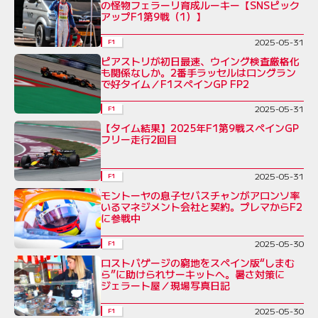
の怪物フェラーリ育成ルーキー【SNSピック
アップF1第9戦（1）】
2025-05-31
F1
ピアストリが初日最速、ウイング検査厳格化
も関係なしか。2番手ラッセルはロングラン
で好タイム／F1スペインGP FP2
2025-05-31
F1
【タイム結果】2025年F1第9戦スペインGP
フリー走行2回目
2025-05-31
F1
モントーヤの息子セバスチャンがアロンソ率
いるマネジメント会社と契約。プレマからF2
に参戦中
2025-05-30
F1
ロストバゲージの窮地をスペイン版“しまむ
ら”に助けられサーキットへ。暑さ対策に
ジェラート屋／現場写真日記
2025-05-30
F1