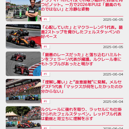
つビノット。一方で2026年PUは「最高のも
のではない」と冷静な姿勢
2025-06-05
F1
「心配していた」とマクラーレンF1代表。最
善2ストップを脅かしたフェルスタッペンの
好ペース
2025-06-05
F1
「最悪のレースだった」と落ち込むハミルト
ンをフェラーリ代表が擁護。ルクレール車に
もトラブルがあったと明かす
2025-06-04
F1
「理解し難い」と“故意接触”に見解。メルセ
デスF1代表「マックスが何をしたかったのか
分からない」
2025-06-04
F1
ルクレールに後れを取り、ラッセルにも仕掛
けられたフェルスタッペン。レッドブル代表
は動揺と苛立ちに理解を示す
2025-06-04
F1