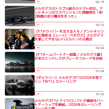
02-13
F1
メルセデスはトラブル続きのテスト初日。ア
ントネッリはサスペンションに問題発生「約
2時間の走行機会を失った」
02-12
F1
【F1ドライバーを支える人々／アントネッリ
の広報担当 エレーロ・ベネガス】メルセデス
を愛してやまないハミルトンの元側近
02-02
F1
【F1チームパートナー図鑑／メルセデス編】
日本のエンドレスがブレーキフルードを供給
01-24
F1
【ギャラリー】メルセデスF1の2026年型マ
シン『W17』カラーリング
01-22
F1
メルセデスF1とマイクロソフトが複数年パー
トナーシップを締結。2026年のレーシング
スーツも公開