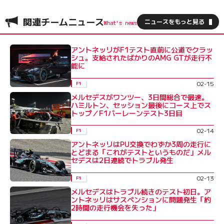
関連チームニュース
ニュースをもっと見る
アントネッリがF1テスト直前に公道でクラッ
シュ。支給されたばかりのAMG GTが走行不
能に
02-15
F1
メルセデスがワンツー、3日間総合で最速。
ハミルトン、セッション最後にコース上でス
トップ／F1バーレーンテスト3日目
02-14
F1
アントネッリはPU交換でわずか3周の走行に
とどまる「これがテストというものだ」メル
セデスは2日連続でトラブル発生
02-13
F1
メルセデスはトラブル続きのテスト初日。ア
ントネッリはサスペンションに問題発生「約
2時間の走行機会を失った」