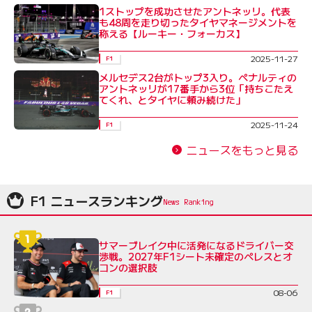
1ストップを成功させたアントネッリ。代表
も48周を走り切ったタイヤマネージメントを
称える【ルーキー・フォーカス】
2025-11-27
F1
メルセデス2台がトップ3入り。ペナルティの
アントネッリが17番手から3位「持ちこたえ
てくれ、とタイヤに頼み続けた」
2025-11-24
F1
ニュースをもっと見る
F1 ニュースランキング
サマーブレイク中に活発になるドライバー交
渉戦。2027年F1シート未確定のペレスとオ
コンの選択肢
08-06
F1