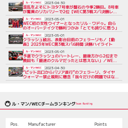
2023-04-30
ル・マン/WEC
混乱をよそにトヨタ7号車が盤石の今季2勝目。8号車
が驚異のリカバリーで2位【WEC第3戦スパ決勝レ
ポート】
2023-05-01
ル・マン/WEC
WEC初の女性ウイナーとなったリル・ワドゥ。自ら
のオーバーテイクで勝利つかみ「とても誇りに思う」
2023-05-01
ル・マン/WEC
クラッシュ続出、表彰台目前のフェラーリも／【動
画】2023年WEC第3戦スパ6時間 決勝ハイライト
2023-05-01
ル・マン/WEC
予選でクラッシュのハートレー、最後方から2位まで
挽回も「最速のクルマだったとは思えない」／WEC
スパ
2023-04-30
ル・マン/WEC
“ピット出口からバリア直行”のフェラーリ、タイヤ
ウォーマー禁止規則に懸念「我々だけの問題ではな
い」
ル・マン/WECチームランキング
Team Ranking
Pos.
Manufacturer
Points