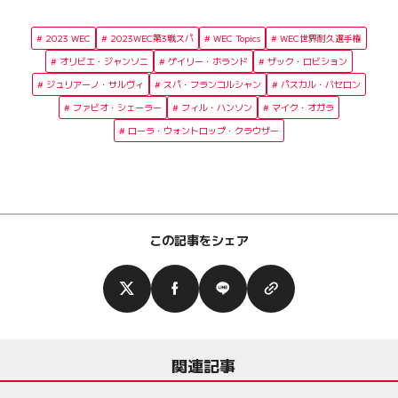
2023 WEC
2023WEC第3戦スパ
WEC Topics
WEC世界耐久選手権
オリビエ・ジャンソニ
ゲイリー・ホランド
ザック・ロビション
ジュリアーノ・サルヴィ
スパ・フランコルシャン
パスカル・バセロン
ファビオ・シェーラー
フィル・ハンソン
マイク・オガラ
ローラ・ウォントロップ・クラウザー
この記事をシェア
関連記事