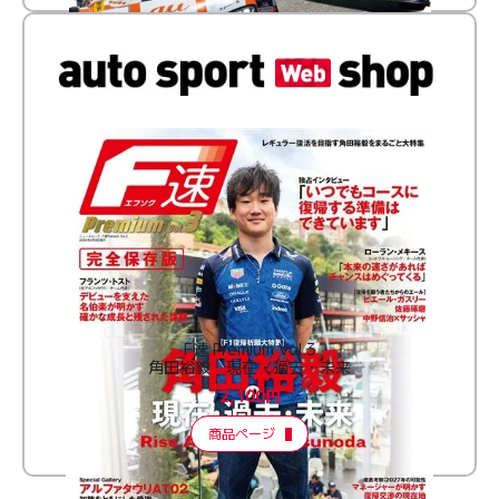
F速 Premium Vol.3
角田裕毅 現在・過去・未来
2,100円
商品ページ