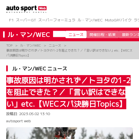
コ
ン
テ
ン
F1
スーパーGT
スーパーフォーミュラ
ル・マン/WEC
MotoGP/バイク
ラ
ツ
へ
ル・マン/WEC
ニュース
開催日程・結果
最新ラン
ス
キ
TOP
ル・マン/WEC
ニュース
ッ
事故原因は明かされず／トヨタの1-2を阻止できた？／「言い訳はできない」etc.【WECス
プ
パ決勝日Topics】
ル・マン/WEC ニュース
事故原因は明かされず／トヨタの1-2
を阻止できた？／「言い訳はできな
い」etc.【WECスパ決勝日Topics】
投稿日:
2023.05.02 13:10
autosport web