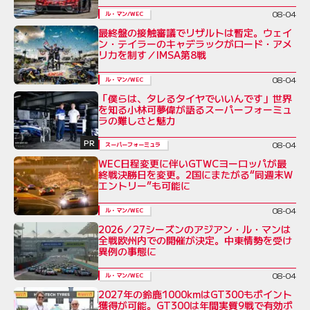
08-04
ル・マン/WEC
最終盤の接触審議でリザルトは暫定。ウェイ
ン・テイラーのキャデラックがロード・アメ
リカを制す／IMSA第8戦
08-04
ル・マン/WEC
「僕らは、タレるタイヤでいいんです」世界
を知る小林可夢偉が語るスーパーフォーミュ
ラの難しさと魅力
PR
08-04
スーパーフォーミュラ
WEC日程変更に伴いGTWCヨーロッパが最
終戦決勝日を変更。2国にまたがる“同週末W
エントリー”も可能に
08-04
ル・マン/WEC
2026／27シーズンのアジアン・ル・マンは
全戦欧州内での開催が決定。中東情勢を受け
異例の事態に
08-04
ル・マン/WEC
2027年の鈴鹿1000kmはGT300もポイント
獲得が可能。GT300は年間実質9戦で有効ポ