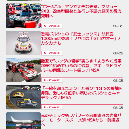
“ホーム”ル・マンで大きな失望。プジョー
9X8、改良型開発と並行し不調の原因を徹底
究明へ
08-06
ル・マン/WEC
恐竜ポルシェの『武士レックス』が鈴鹿
1000kmに登場！リヤには「GT3ガオー」と
カタカナも
08-05
ル・マン/WEC
撤退で“ホンダの哲学”実らず「ようやく成果
が表れ始めているのに残念」アキュラドライ
バーの困難なシート探し／IMSA
08-05
ル・マン/WEC
「一線を超えた走り」と残り11分での接触を
非難。激しい2位争い演じたポルシェとキャ
デラック／IMSA
08-05
ル・マン/WEC
赤のチェック柄リバリーでお馴染みの強豪パ
フ・モータースポーツがIMSAから一時撤退
へ