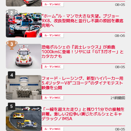
08-05
ル・マン/WEC
“ホーム”ル・マンで大きな失望。プジョー
9X8、改良型開発と並行し不調の原因を徹底
究明へ
08-06
ル・マン/WEC
恐竜ポルシェの『武士レックス』が鈴鹿
1000kmに登場！リヤには「GT3ガオー」と
カタカナも
08-05
ル・マン/WEC
フォード・レーシング、新型ハイパーカー用
5.4リッターV8“コヨーテ”のダイナモテスト
映像を公開
21時間前
ル・マン/WEC
「一線を超えた走り」と残り11分での接触を
非難。激しい2位争い演じたポルシェとキャ
デラック／IMSA
08-05
ル・マン/WEC