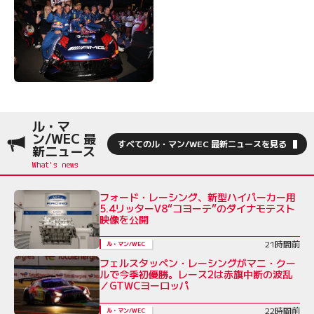
ル・マ
ン/WEC 最
すべてのル・マン/WEC 最新ニュースを見る
新ニュース
フォード・レーシング、新型ハイパーカー用
5.4リッターV8“コヨーテ”のダイナモテスト
映像を公開
21時間前
ル・マン/WEC
フェルスタッペン・レーシングがマニ・クー
ルで今季初優勝。レース2は赤旗中断の波乱
／GTWCヨーロッパ
22時間前
ル・マン/WEC