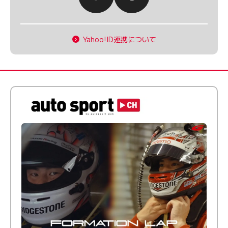
Yahoo!ID連携について
倒す相手を、信じてる。小林利徠斗 × 野村勇斗