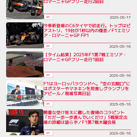
ロマーニャGPフリー走行2回目
2025-05-17
F1
今季新登場のC6タイヤで初走行。トップはピ
アストリ、19台が1秒以内の僅差／F1エミリ
ア・ロマーニャGP FP1
2025-05-16
F1
【タイム結果】2025年F1第7戦エミリア・
ロマーニャGPフリー走行1回目
2025-05-16
F1
F1はヨーロッパラウンドへ。“空の玄関口”に
はポスターやマネキンを用意しグランプリを
アピール／現場写真日記
2025-05-16
F1
慎重な受け答えに徹した復帰のコラピント
「ただ一歩一歩進んでいくだけ」5戦限定出
場の詳細は語らず／F1第7戦木曜会見
2025-05-16
F1