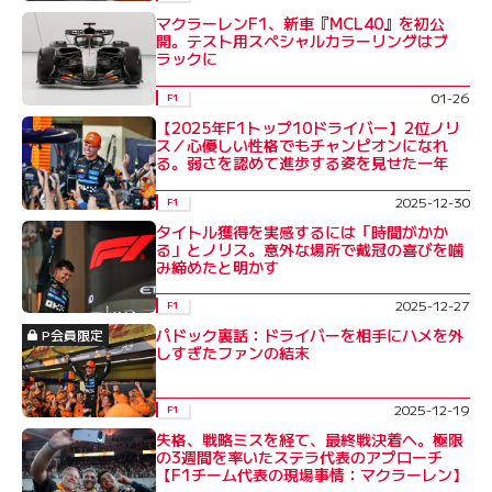
マクラーレンF1、新車『MCL40』を初公
開。テスト用スペシャルカラーリングはブ
ラックに
01-26
F1
【2025年F1トップ10ドライバー】2位ノリ
ス／心優しい性格でもチャンピオンになれ
る。弱さを認めて進歩する姿を見せた一年
2025-12-30
F1
タイトル獲得を実感するには「時間がかか
る」とノリス。意外な場所で戴冠の喜びを噛
み締めたと明かす
2025-12-27
F1
パドック裏話：ドライバーを相手にハメを外
P会員限定
しすぎたファンの結末
2025-12-19
F1
失格、戦略ミスを経て、最終戦決着へ。極限
の3週間を率いたステラ代表のアプローチ
【F1チーム代表の現場事情：マクラーレン】