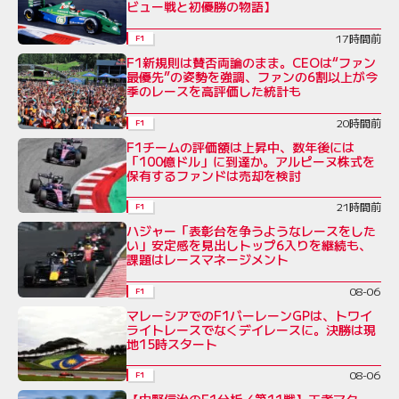
ビュー戦と初優勝の物語】
17時間前
F1
F1新規則は賛否両論のまま。CEOは“ファン
最優先”の姿勢を強調、ファンの6割以上が今
季のレースを高評価した統計も
20時間前
F1
F1チームの評価額は上昇中、数年後には
「100億ドル」に到達か。アルピーヌ株式を
保有するファンドは売却を検討
21時間前
F1
ハジャー「表彰台を争うようなレースをした
い」安定感を見出しトップ6入りを継続も、
課題はレースマネージメント
08-06
F1
マレーシアでのF1バーレーンGPは、トワイ
ライトレースでなくデイレースに。決勝は現
地15時スタート
08-06
F1