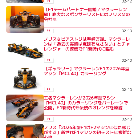
02-12
F1
【F1チームパートナー図鑑／マクラーレン
編】膨大なスポンサーリストにはノリス父の
会社も
02-10
F1
ノリス＆ピアストリは準備万端。マクラーレ
ンは「過去の実績は意味をなさない」とチャ
レンジャーの姿勢でF1新時代に臨む
02-10
F1
【ギャラリー】マクラーレンF1の2026年型
マシン『MCL40』カラーリング
02-10
F1
王者マクラーレンが2026年型マシン
『MCL40』のカラーリングをバーレーンで
公開。F1新時代も伝統のオレンジを継続
02-10
F1
ノリス「2026年型F1はF2マシンに似た感じ
がする」新世代F1マシンの初テストに複雑な
心境