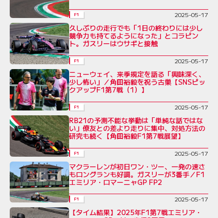
2025-05-17
F1
久しぶりの走行でも「1日の終わりには少し
競争力も持てるようになった」とコラピン
ト。ガスリーはウサギと接触
2025-05-17
F1
ニューウェイ、来季規定を語る「興味深く、
少し怖い」／角田裕毅を祝う古巣【SNSピッ
クアップF1第7戦（1）】
2025-05-17
F1
RB21の予測不能な挙動は「単純な話ではな
い」僚友との差より走りに集中、対処方法の
研究も続く【角田裕毅F1第7戦展望】
2025-05-17
F1
マクラーレンが初日ワン・ツー、一発の速さ
もロングランも好調。ガスリーが3番手／F1
エミリア・ロマーニャGP FP2
2025-05-17
F1
【タイム結果】2025年F1第7戦エミリア・