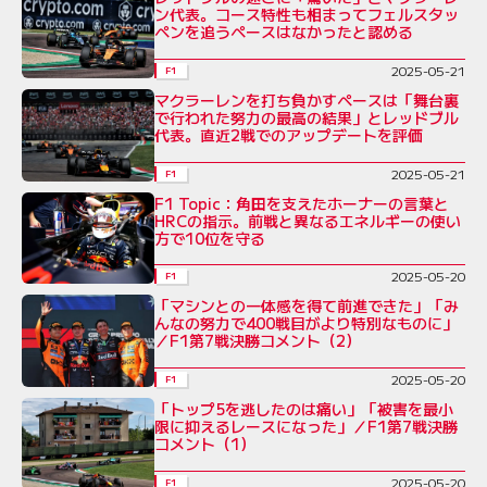
ン代表。コース特性も相まってフェルスタッ
ペンを追うペースはなかったと認める
2025-05-21
F1
マクラーレンを打ち負かすペースは「舞台裏
で行われた努力の最高の結果」とレッドブル
代表。直近2戦でのアップデートを評価
2025-05-21
F1
F1 Topic：角田を支えたホーナーの言葉と
HRCの指示。前戦と異なるエネルギーの使い
方で10位を守る
2025-05-20
F1
「マシンとの一体感を得て前進できた」「み
んなの努力で400戦目がより特別なものに」
／F1第7戦決勝コメント（2）
2025-05-20
F1
「トップ5を逃したのは痛い」「被害を最小
限に抑えるレースになった」／F1第7戦決勝
コメント（1）
2025-05-20
F1