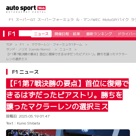
コ
ン
テ
ン
F1
スーパーGT
スーパーフォーミュラ
ル・マン/WEC
MotoGP/バイク
ラ
ツ
へ
F1
ニュース
開催日程・結果
最新ランキング
ドライバー
ス
キ
TOP
F1
マクラーレン・フォーミュラ1チーム
ッ
ランド・ノリス（Lando Norris）
ニュース
プ
【F1第7戦決勝の要点】首位に復帰できるはずだったピアストリ。勝ちを譲ったマクラー
レンの選択ミス
F1 ニュース
【F1第7戦決勝の要点】首位に復帰で
きるはずだったピアストリ。勝ちを
譲ったマクラーレンの選択ミス
投稿日:
2025.05.19 01:47
Text：Kunio Shibata