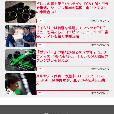
ピレリの最も柔らかいタイヤ『C6』がイモラ
で登場。シーズン後半の選択に向けたテスト
の意味合いも
2025-05-15
F1
「イタリアは特別な場所」モンツァでF1デ
ビューを果たしたコラピント、イモラでF1復
帰。テストを経て準備万端
2025-05-15
F1
『ザウバー』の名前が残るのは今年まで。ア
ウディのF1参入を前に、イモラで600回目の
グランプリを迎える
2025-05-15
F1
メルセデス代表、今週末のエミリア・ロマー
ニャGPには帯同せず。息子の卒業式に出席
へ
2025-05-14
F1