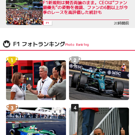
F1新規則は賛否両論のまま。CEOは“ファン
最優先”の姿勢を強調、ファンの6割以上が今
季のレースを高評価した統計も
20時間前
F1
F1 フォトランキング