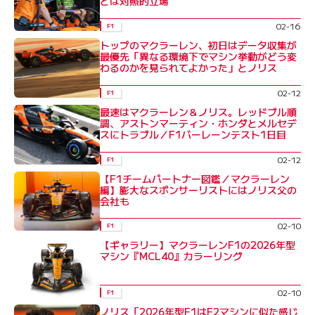
とは対照的立場
02-16
F1
トップのマクラーレン、初日はデータ収集が
最優先「異なる環境下でマシン挙動がどう変
わるのかを見られてよかった」とノリス
02-12
F1
最速はマクラーレン＆ノリス。レッドブル順
調、アストンマーティン・ホンダとメルセデ
スにトラブル／F1バーレーンテスト1日目
02-12
F1
【F1チームパートナー図鑑／マクラーレン
編】膨大なスポンサーリストにはノリス父の
会社も
02-10
F1
【ギャラリー】マクラーレンF1の2026年型
マシン『MCL40』カラーリング
02-10
F1
ノリス「2026年型F1はF2マシンに似た感じ