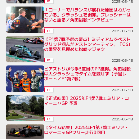
2025-05-18
F1
「コーナーでバランスが崩れた原因はわかっ
ている」クラッシュを謝罪。プレッシャーは
ないと語る／角田裕毅インタビュー
2025-05-18
F1
【F1第7戦予選の要点】ミディアムでベスト
グリッド掴んだアストンマーティン。『C6』
の限界を見極めた松崎マジック
2025-05-18
F1
ピアストリが今季3度目のPP獲得。角田裕毅
は大クラッシュでタイムを残せず【予選レ
ポート／F1第7戦】
2025-05-18
F1
【正式結果】2025年F1第7戦エミリア・ロ
マーニャGP 予選
2025-05-18
F1
【タイム結果】2025年F1第7戦エミリア・
ロマーニャGPフリー走行3回目