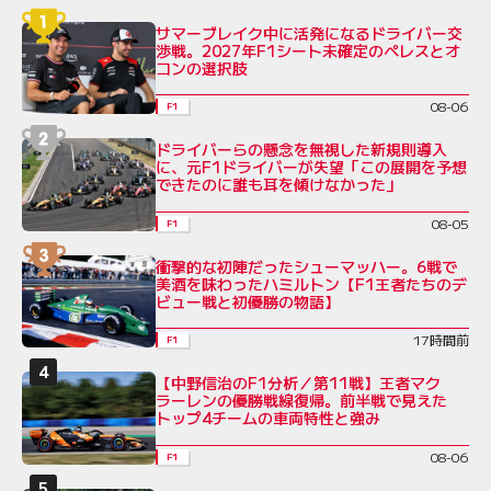
サマーブレイク中に活発になるドライバー交
渉戦。2027年F1シート未確定のペレスとオ
コンの選択肢
08-06
F1
ドライバーらの懸念を無視した新規則導入
に、元F1ドライバーが失望「この展開を予想
できたのに誰も耳を傾けなかった」
08-05
F1
衝撃的な初陣だったシューマッハー。6戦で
美酒を味わったハミルトン【F1王者たちのデ
ビュー戦と初優勝の物語】
17時間前
F1
【中野信治のF1分析／第11戦】王者マク
ラーレンの優勝戦線復帰。前半戦で見えた
トップ4チームの車両特性と強み
08-06
F1