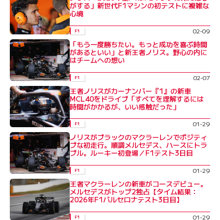
がする」新世代F1マシンの初テストに複雑な
心境
02-09
F1
「もう一度勝ちたい。もっと成功を喜ぶ時間
があるといい」と新王者ノリス。野心の内に
はチームへの想い
02-07
F1
王者ノリスがカーナンバー『1』の新車
MCL40をドライブ「すべてを理解するには
時間がかかるが、いい感触だった」
01-29
F1
ノリスがブラックのマクラーレンでポジティ
ブな初走行。順調メルセデス、ハースにトラ
ブル。ルーキー初登場／F1テスト3日目
01-29
F1
王者マクラーレンの新車がコースデビュー。
メルセデスがトップ2独占【タイム結果：
2026年F1バルセロナテスト3日目】
01-29
F1