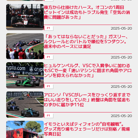
後方から仕掛けたハース。オコンの1周目
ピットインは成功もトラブル発生「空気の消
費に問題があった」
2025-05-20
F1
「あってはならないことだった」ガスリー、
ルクレールとのバトルで順位を5つダウン。
週末中のペースには満足
2025-05-20
F1
ヒュルケンベルグ、VSCで入賞争いに加わる
もSCで一変「速いマシンに囲まれ角田やアロ
ンソを抑えられなかった」
2025-05-20
F1
アロンソ「VSCがレースをひっくり返すまで
はいい走りをしていた」終盤は角田を猛追も
わずかに届かず11位
2025-05-20
F1
イモラといえばティフォシの”自宅観戦”。
グッズ売り場もフェラーリだけは別格／現場
写真日記