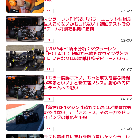
02-09
F1
マクラーレンF1代表「パワーユニット性能差
は大きくないかもしれない」初回テストでの
3チーム好調を根拠に指摘
02-09
F1
【2026年F1新車分析：マクラーレン
『MCL40』】初回から精巧なウイングを使
用。いきなりほぼ開幕仕様デビューという独
自路線の王者
02-07
F1
「もう一度勝ちたい。もっと成功を喜ぶ時間
があるといい」と新王者ノリス。野心の内に
はチームへの想い
02-07
F1
「新世代F1マシンは恐れていたほど異質なも
のではない」とピアストリ。その一方でドラ
イビングの難化を予想
02-06
F1
テスト最終日に遅れを取り戻したマクラーレ