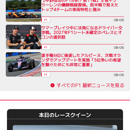
【中野信治のF1分析／第11戦】王者マク
ラーレンの優勝戦線復帰。前半戦で見えた
トップ4チームの車両特性と強み
08-06
F1
サマーブレイク中に活発になるドライバー交
渉戦。2027年F1シート未確定のペレスとオ
コンの選択肢
08-06
F1
選手権6位に後退したアルピーヌ、次戦オラ
ンダでアップデートを実施「5位争いの希望
を繋ぐためにも非常に重要」
08-06
F1
すべてのF1 最新ニュースを見る
本日のレースクイーン