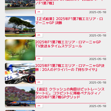
／F1第7戦】
2025-05-18
F1
【正式結果】2025年F1第7戦エミリア・ロ
マーニャGP 決勝
2025-05-18
F1
2025年F1第7戦エミリア・ロマーニャGP
TV放送＆タイムスケジュール
2025-05-18
F1
2025年F1第7戦エミリア・ロマーニャGP決
勝：20人のドライバーの『持ちタイヤ』
2025-05-18
F1
【追記】クラッシュの角田はピットレーンス
タートに。コラピントに降格ペナルティ／
2025年F1第7戦GPグリッド
2025-05-18
F1