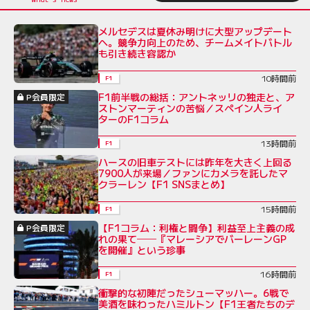
メルセデスは夏休み明けに大型アップデート
へ。競争力向上のため、チームメイトバトル
も引き続き容認か
10時間前
F1
F1前半戦の総括：アントネッリの独走と、ア
P会員限定
ストンマーティンの苦悩／スペイン人ライ
ターのF1コラム
13時間前
F1
ハースの旧車テストには昨年を大きく上回る
7900人が来場／ファンにカメラを託したマ
クラーレン【F1 SNSまとめ】
15時間前
F1
【F1コラム：利権と闘争】利益至上主義の成
P会員限定
れの果て──『マレーシアでバーレーンGP
を開催』という珍事
16時間前
F1
衝撃的な初陣だったシューマッハー。6戦で
美酒を味わったハミルトン【F1王者たちのデ