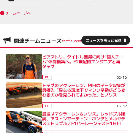
チームページへ
関連チームニュース
ニュースをもっと見る
ピアストリ、タイトル獲得に向け“個人チー
ム”体制構築へ。F2戴冠時エンジニアと再
タッグ
02-16
F1
トップのマクラーレン、初日はデータ収集が
最優先「異なる環境下でマシン挙動がどう変
わるのかを見られてよかった」とノリス
02-12
F1
最速はマクラーレン＆ノリス。レッドブル順
調、アストンマーティン・ホンダとメルセデ
スにトラブル／F1バーレーンテスト1日目