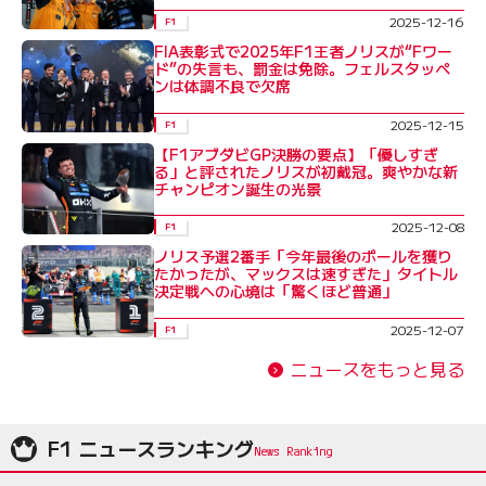
2025-12-16
F1
FIA表彰式で2025年F1王者ノリスが“Fワー
ド”の失言も、罰金は免除。フェルスタッペ
ンは体調不良で欠席
2025-12-15
F1
【F1アブダビGP決勝の要点】「優しすぎ
る」と評されたノリスが初戴冠。爽やかな新
チャンピオン誕生の光景
2025-12-08
F1
ノリス予選2番手「今年最後のポールを獲り
たかったが、マックスは速すぎた」タイトル
決定戦への心境は「驚くほど普通」
2025-12-07
F1
ニュースをもっと見る
F1 ニュースランキング