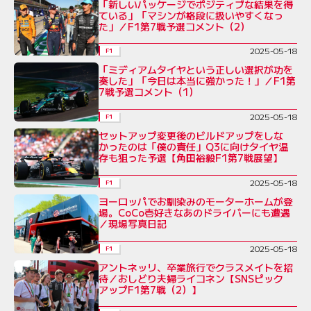
「新しいパッケージでポジティブな結果を得
ている」「マシンが格段に扱いやすくなっ
た」／F1第7戦予選コメント（2）
2025-05-18
F1
「ミディアムタイヤという正しい選択が功を
奏した」「今日は本当に強かった！」／F1第
7戦予選コメント（1）
2025-05-18
F1
セットアップ変更後のビルドアップをしな
かったのは「僕の責任」Q3に向けタイヤ温
存も狙った予選【角田裕毅F1第7戦展望】
2025-05-18
F1
ヨーロッパでお馴染みのモーターホームが登
場。CoCo壱好きなあのドライバーにも遭遇
／現場写真日記
2025-05-18
F1
アントネッリ、卒業旅行でクラスメイトを招
待／おしどり夫婦ライコネン【SNSピック
アップF1第7戦（2）】