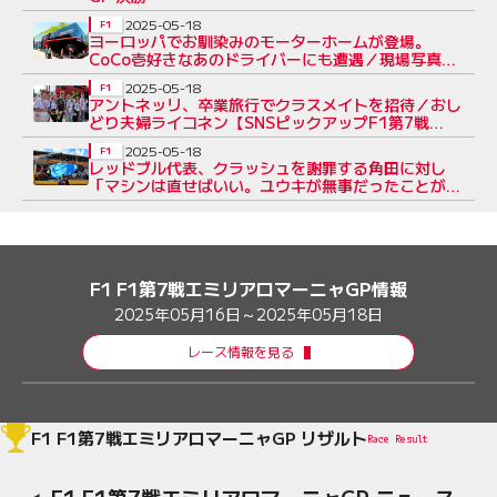
2025-05-18
F1
ヨーロッパでお馴染みのモーターホームが登場。
CoCo壱好きなあのドライバーにも遭遇／現場写真日
記
2025-05-18
F1
アントネッリ、卒業旅行でクラスメイトを招待／おし
どり夫婦ライコネン【SNSピックアップF1第7戦
（2）】
2025-05-18
F1
レッドブル代表、クラッシュを謝罪する角田に対し
「マシンは直せばいい。ユウキが無事だったことが一
番大事」
F1 F1第7戦エミリアロマーニャGP情報
2025年05月16日～2025年05月18日
レース情報を見る
F1 F1第7戦エミリアロマーニャGP リザルト
Race Result
F1 F1第7戦エミリアロマーニャGP ニュース