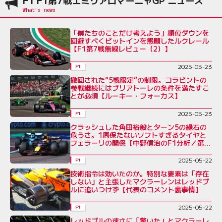
「僕たちのことだけ考えよう」順位ダウンを
回避すべくピットインを懇願したルクレール
【F1第7戦無線レビュー（2）】
2025-05-23
F1
撤回された“5戦限定”の制限。コラピントの
参戦継続にはブリアトーレの条件を満たすこ
とが必須【ルーキー・フォーカス】
2025-05-23
F1
クラッシュした角田裕毅とターン5の縁石の
危うさ。1周保たないソフトすぎるタイヤと
フェラーリの関係【中野信治のF1分析／第7
戦】
2025-05-22
F1
技術指令は効いたのか。特別な要素は「存在
しない」と主張したマクラーレンはレッドブ
ルに追いつけず【代表のコメント裏事情】
2025-05-22
F1
レッドブルの速さに「驚いた」とマクラーレ