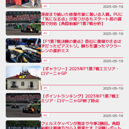
2025-05-19
F1
深夜まで続いた修復作業に報いる入賞。PUに
「気になる点」が見つかるもスタート前の調
整で対処【角田裕毅F1第7戦分析】
2025-05-19
F1
【F1第7戦決勝の要点】首位に復帰できるは
ずだったピアストリ。勝ちを譲ったマクラー
レンの選択ミス
2025-05-19
F1
【ギャラリー】2025年F1第7戦エミリア・
ロマーニャGP
2025-05-19
F1
【ポイントランキング】2025年F1第7戦エ
ミリア・ロマーニャGP終了時点
2025-05-19
F1
フェルスタッペンが独走で今季2勝目。角田
裕毅は最後方から入賞果たす【決勝レポート