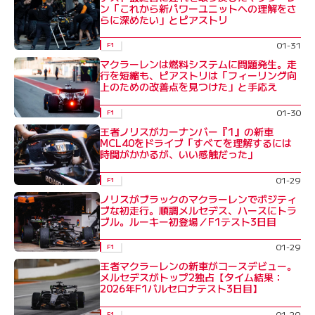
ン「これから新パワーユニットへの理解をさ
らに深めたい」とピアストリ
01-31
F1
マクラーレンは燃料システムに問題発生。走
行を短縮も、ピアストリは「フィーリング向
上のための改善点を見つけた」と手応え
01-30
F1
王者ノリスがカーナンバー『1』の新車
MCL40をドライブ「すべてを理解するには
時間がかかるが、いい感触だった」
01-29
F1
ノリスがブラックのマクラーレンでポジティ
ブな初走行。順調メルセデス、ハースにトラ
ブル。ルーキー初登場／F1テスト3日目
01-29
F1
王者マクラーレンの新車がコースデビュー。
メルセデスがトップ2独占【タイム結果：
2026年F1バルセロナテスト3日目】
01-29
F1