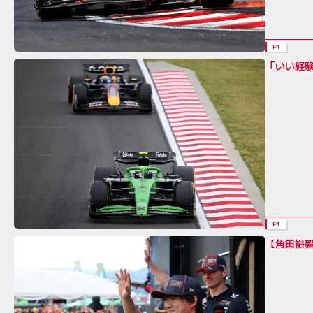
F1
「いい経
F1
【角田裕