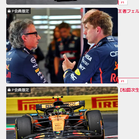
F1
王者フェ
P会員限定
F1
【松田次
P会員限定