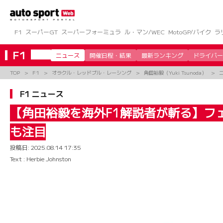
コ
ン
テ
ン
F1
スーパーGT
スーパーフォーミュラ
ル・マン/WEC
MotoGP/バイク
ラ
ツ
へ
F1
ニュース
開催日程・結果
最新ランキング
ドライバー
ス
キ
TOP
F1
オラクル・レッドブル・レーシング
角田裕毅（Yuki Tsunoda）
ッ
プ
F1 ニュース
【角田裕毅を海外F1解説者が斬る】フ
も注目
投稿日:
2025.08.14 17:35
Text : Herbie Johnston