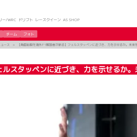
リー/WRC
ドリフト
レースクイーン
AS SHOP
チーム
フォト
ニュース
【角田裕毅を海外F1解説者が斬る】フェルスタッペンに近づき、力を示せるか。未来
ェルスタッペンに近づき、力を示せるか。