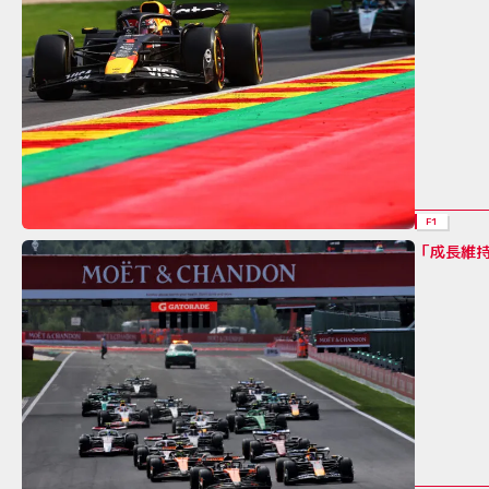
F1
「成長維