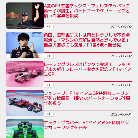
4度のF1王者マックス・フェルスタッペンに
第一子が誕生。パートナーのケリー・ピケと
揃って写真を投稿
2025-05-02
F1
角田、旧型車テストは雨とトラブルで不完全
燃焼も「マシンの理解は自然と進んでいる」
自身の進歩にも満足／F1第6戦木曜会見
2025-05-02
F1
レーシングブルズはピンクで登場！ レッド
ブルの新作フレーバー発売を記念／F1マイア
ミGP
2025-05-01
F1
フェラーリ、F1マイアミGP特別カラーリン
グをお披露目。HPとのパートナーシップ1周
年を祝う
2025-05-01
F1
キック・ザウバー、F1マイアミGP特別マシ
ンカラーリングを発表