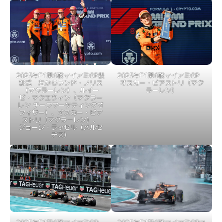
2025年F1第6戦マイアミGP表
2025年F1第6戦マイアミGP
彰式 左からランド・ノリス
オスカー・ピアストリ（マク
（マクラーレン）、ルイー
ラーレン）
ゼ・マクエウィン（マクラー
レン チーフマーケティングオ
フィサー）、オスカー・ピア
ストリ（マクラーレン）、
ジョージ・ラッセル（メルセ
デス）