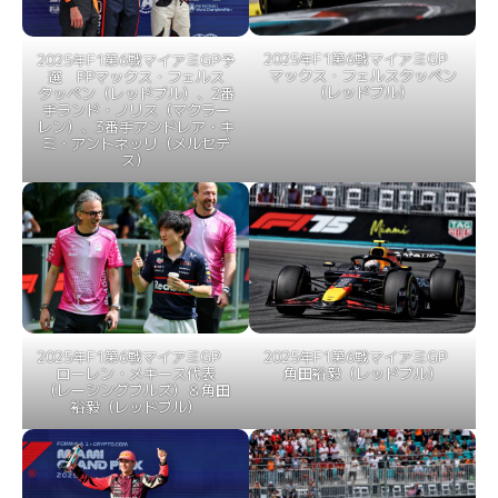
2025年F1第6戦マイアミGP
2025年F1第6戦マイアミGP予
マックス・フェルスタッペン
選 PPマックス・フェルス
（レッドブル）
タッペン（レッドブル）、2番
手ランド・ノリス（マクラー
レン）、3番手アンドレア・キ
ミ・アントネッリ（メルセデ
ス）
2025年F1第6戦マイアミGP
2025年F1第6戦マイアミGP
ローレン・メキース代表
角田裕毅（レッドブル）
（レーシングブルズ）＆角田
裕毅（レッドブル）