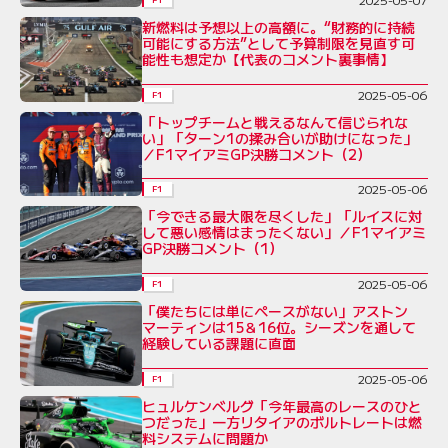
新燃料は予想以上の高額に。“財務的に持続
可能にする方法”として予算制限を見直す可
能性も想定か【代表のコメント裏事情】
2025-05-06
F1
「トップチームと戦えるなんて信じられな
い」「ターン1の揉み合いが助けになった」
／F1マイアミGP決勝コメント（2）
2025-05-06
F1
「今できる最大限を尽くした」「ルイスに対
して悪い感情はまったくない」／F1マイアミ
GP決勝コメント（1）
2025-05-06
F1
「僕たちには単にペースがない」アストン
マーティンは15＆16位。シーズンを通して
経験している課題に直面
2025-05-06
F1
ヒュルケンベルグ「今年最高のレースのひと
つだった」一方リタイアのボルトレートは燃
料システムに問題か