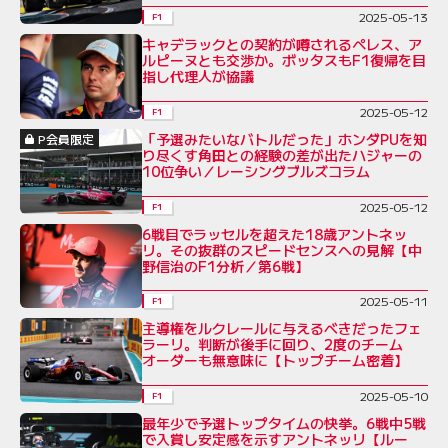
2025-05-13
F1
キャデラックとの契約が噂されるペレス、ア
ルピーヌとも交渉か。ボッタスもF1復帰を目
指し代理人が協議
2025-05-12
F1
「予選みたいなバトルだった」ホンダPUを知
P会員限定
り尽くす角田との経験の差が出たハジャーの
10位争い／レーシングブルズコラム
2025-05-12
F1
6戦目でラッセルを超えた18歳アントネッ
リ。その抜群のスピードセンスへの見解【中
野信治のF1分析／第6戦】
2025-05-11
F1
主導権をルクレールに与えるべきだったフェ
ラーリ。判断が後手に回り、2度のチーム
オーダーも無意味に【トップチーム密着】
2025-05-10
F1
最年少で予選トップタイムの快挙。6戦中5戦
で入賞し安定感を示すアントネッリ【ルー