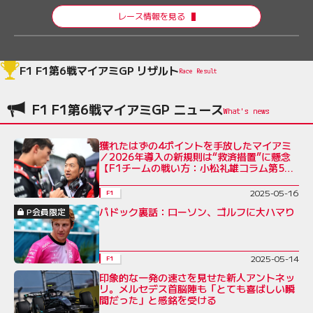
レース情報を見る
F1 F1第6戦マイアミGP リザルト
Race Result
F1 F1第6戦マイアミGP ニュース
獲れたはずの4ポイントを手放したマイアミ
／2026年導入の新規則は“救済措置”に懸念
【F1チームの戦い方：小松礼雄コラム第5
回】
2025-05-16
F1
パドック裏話：ローソン、ゴルフに大ハマり
P会員限定
2025-05-14
F1
印象的な一発の速さを見せた新人アントネッ
リ。メルセデス首脳陣も「とても喜ばしい瞬
間だった」と感銘を受ける