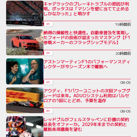
キャデラックのブレーキトラブルの原因が判
明。ボッタスは「マシンを壁に当てて止める
しかなかった」と明かす
19時間前
F1
納得の操縦性と快適性。自動車普及を実現し
たフォードの技術が詰まったマスタング【F1
参戦メーカーのフラッグシップモデル】
20時間前
F1
アストンマーティンF1のパフォーマンスディ
レクターが今シーズン末で離脱へ
08-05
F1
アウディ、F1パワーユニットの次回アップグ
レードは来年。ADUOシステム利用はバルセ
ロナの1回にとどめ、予算を温存
08-05
F1
レッドブルがフェルスタッペンに巨額の契約
延長をオファーか。2029年末までの契約と
離脱条項撤廃を望む