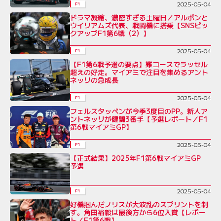
2025-05-04
F1
ドラマ凝縮、濃密すぎる土曜日／アルボンと
ウイリアムズ代表、戦闘機に搭乗【SNSピッ
クアップF1第6戦（2）】
2025-05-04
F1
【F1第6戦予選の要点】難コースでラッセル
超えの好走。マイアミで注目を集めるアント
ネッリの急成長
2025-05-04
F1
フェルスタッペンが今季3度目のPP。新人ア
ントネッリが健闘3番手【予選レポート／F1
第6戦マイアミGP】
2025-05-04
F1
【正式結果】2025年F1第6戦マイアミGP
予選
2025-05-04
F1
好機掴んだノリスが大波乱のスプリントを制
す。角田裕毅は最後方から6位入賞【レポー
ト／F1第6戦】