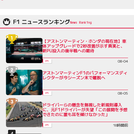
F1 ニュースランキング
【アストンマーティン・ホンダの現在地】車
体アップグレードで2秒改善が示す真実と、
新PU投入の後半戦への期待
08-04
F1
アストンマーティンF1のパフォーマンスディ
レクターが今シーズン末で離脱へ
08-05
F1
ドライバーらの懸念を無視した新規則導入
に、元F1ドライバーが失望「この展開を予想
できたのに誰も耳を傾けなかった」
18時間前
F1