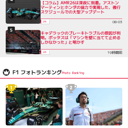
【コラム】AMR26は深夜に到着。アストン
マーティンとホンダの協力で実現した、強行
スケジュールでの大型アップデート
08-03
F1
キャデラックのブレーキトラブルの原因が判
明。ボッタスは「マシンを壁に当てて止める
しかなかった」と明かす
19時間前
F1
F1 フォトランキング