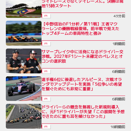
ライトレースでなくデイレースに。決勝は現
地15時スタート
43分前
F1
【中野信治のF1分析／第11戦】王者マク
ラーレンの優勝戦線復帰。前半戦で見えた
トップ4チームの車両特性と強み
1時間前
F1
サマーブレイク中に活発になるドライバー交
渉戦。2027年F1シート未確定のペレスとオ
コンの選択肢
6時間前
F1
選手権6位に後退したアルピーヌ、次戦オラ
ンダでアップデートを実施「5位争いの希望
を繋ぐためにも非常に重要」
6時間前
F1
ドライバーらの懸念を無視した新規則導入
に、元F1ドライバーが失望「この展開を予想
できたのに誰も耳を傾けなかった」
18時間前
F1