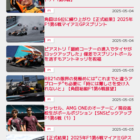
2025-05-04
F1
角田は6位に繰り上がり【正式結果】2025年
F1第6戦マイアミGPスプリント
2025-05-04
F1
ピアストリ「最終コーナーの進入でタイヤが
ロックアップした」僅差でスプリントポール
を逃すもアントネッリを祝福
2025-05-03
F1
RB21の限界の見極めには“これまでと違うア
プローチ”も必要に「時には難しさを受け入
れないと」【角田裕毅F1第6戦展望】
2025-05-03
F1
ラッセル、AMG ONEのオーナーに／現役高
校生がポールポジション【SNSピックアップ
F1第6戦（1）】
2025-05-03
F1
【正式結果】2025年F1第6戦マイアミGPス