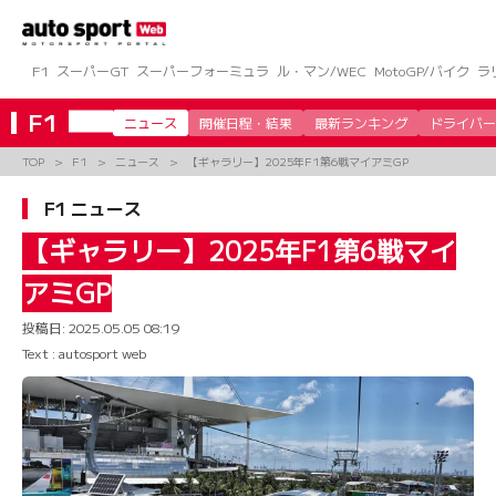
コ
ン
テ
ン
F1
スーパーGT
スーパーフォーミュラ
ル・マン/WEC
MotoGP/バイク
ラ
ツ
へ
F1
ニュース
開催日程・結果
最新ランキング
ドライバー
ス
キ
TOP
F1
ニュース
【ギャラリー】2025年F1第6戦マイアミGP
ッ
プ
F1 ニュース
【ギャラリー】2025年F1第6戦マイ
アミGP
投稿日:
2025.05.05 08:19
Text : autosport web