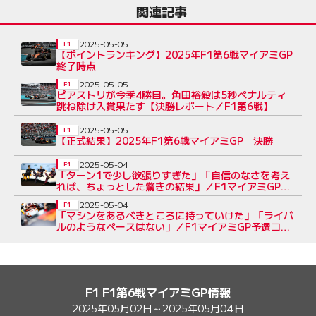
関連記事
2025-05-05
F1
【ポイントランキング】2025年F1第6戦マイアミGP
終了時点
2025-05-05
F1
ピアストリが今季4勝目。角田裕毅は5秒ペナルティ
跳ね除け入賞果たす【決勝レポート／F1第6戦】
2025-05-05
F1
【正式結果】2025年F1第6戦マイアミGP 決勝
2025-05-04
F1
「ターン1で少し欲張りすぎた」「自信のなさを考え
れば、ちょっとした驚きの結果」／F1マイアミGP予
選コメント（2）
2025-05-04
F1
「マシンをあるべきところに持っていけた」「ライバ
ルのようなペースはない」／F1マイアミGP予選コメ
ント（1）
F1 F1第6戦マイアミGP情報
2025年05月02日～2025年05月04日