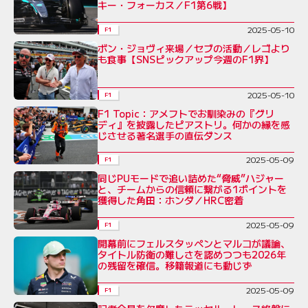
キー・フォーカス／F1第6戦】
2025-05-10
F1
ボン・ジョヴィ来場／セブの活動／レゴより
も食事【SNSピックアップ今週のF1界】
2025-05-10
F1
F1 Topic：アメフトでお馴染みの『グリ
ディ』を披露したピアストリ。何かの縁を感
じさせる著名選手の直伝ダンス
2025-05-09
F1
同じPUモードで追い詰めた“脅威”ハジャー
と、チームからの信頼に繋がる1ポイントを
獲得した角田：ホンダ／HRC密着
2025-05-09
F1
開幕前にフェルスタッペンとマルコが議論、
タイトル防衛の難しさを認めつつも2026年
の残留を確信。移籍報道にも動じず
2025-05-09
F1