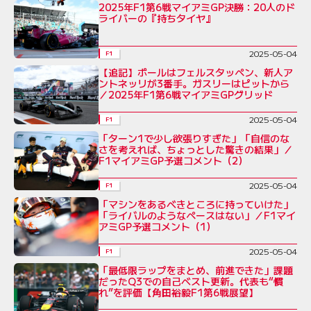
2025年F1第6戦マイアミGP決勝：20人のド
ライバーの『持ちタイヤ』
2025-05-04
F1
【追記】ポールはフェルスタッペン、新人ア
ントネッリが3番手。ガスリーはピットから
／2025年F1第6戦マイアミGPグリッド
2025-05-04
F1
「ターン1で少し欲張りすぎた」「自信のな
さを考えれば、ちょっとした驚きの結果」／
F1マイアミGP予選コメント（2）
2025-05-04
F1
「マシンをあるべきところに持っていけた」
「ライバルのようなペースはない」／F1マイ
アミGP予選コメント（1）
2025-05-04
F1
「最低限ラップをまとめ、前進できた」課題
だったQ3での自己ベスト更新。代表も“慣
れ”を評価【角田裕毅F1第6戦展望】