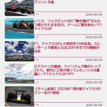
プリント予選
2025-05-03
F1
ノリス、コックピット内に“懐中電灯”がふた
つ残されたまま走行。チームに警告処分／F1
マイアミGP
2025-05-03
F1
F1、マイアミGPとの契約を10年延長。カレ
ンダー上で最長となる2041年までの開催が
決定
2025-05-03
F1
ピアストリが最速、ウイリアムズ勢がトップ
5入り。車内に工具が残っていたノリスは審
議に／F1マイアミGP FP1
2025-05-03
F1
【タイム結果】2025年F1第6戦マイアミGP
フリー走行1回目
2025-05-03
F1