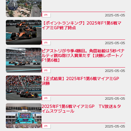
2025-05-05
F1
【ポイントランキング】2025年F1第6戦マ
イアミGP終了時点
2025-05-05
F1
ピアストリが今季4勝目。角田裕毅は5秒ペナ
ルティ跳ね除け入賞果たす【決勝レポート／
F1第6戦】
2025-05-05
F1
【正式結果】2025年F1第6戦マイアミGP
決勝
2025-05-05
F1
2025年F1第6戦マイアミGP TV放送＆タ
イムスケジュール
2025-05-05
F1