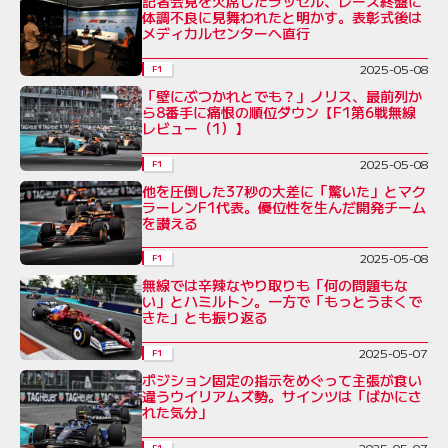
記者会見を欠席したラッセル、レース終盤に
体調不良に見舞われたと明かす。表彰式後は
メディカルセンターへ直行
2025-05-08
F1
「壁にぶつかれとでも？」ノリス、最前列か
ら8番手に痛恨の順位ダウン【F1第6戦無線
レビュー（1）】
2025-05-08
F1
他を圧倒した37秒の大差に「驚いた」とマク
ラーレンF1代表。優位性を生んだ開発チーム
を讃える
2025-05-08
F1
無線では辛辣なやり取りも「何の問題もな
い」とハミルトン。一方で「もっとうまくで
きた」とも振り返る
2025-05-07
F1
ポジション固定の指示をめぐって主張が食い
違うウイリアムズ勢。サインツは「ばかにさ
れた気分」
2025-05-07
F1