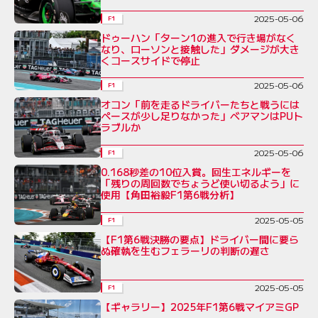
2025-05-06
F1
ドゥーハン「ターン1の進入で行き場がなく
なり、ローソンと接触した」ダメージが大き
くコースサイドで停止
2025-05-06
F1
オコン「前を走るドライバーたちと戦うには
ペースが少し足りなかった」ベアマンはPUト
ラブルか
2025-05-06
F1
0.168秒差の10位入賞。回生エネルギーを
「残りの周回数でちょうど使い切るよう」に
使用【角田裕毅F1第6戦分析】
2025-05-05
F1
【F1第6戦決勝の要点】ドライバー間に要ら
ぬ確執を生むフェラーリの判断の遅さ
2025-05-05
F1
【ギャラリー】2025年F1第6戦マイアミGP