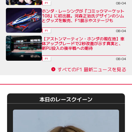
08-04
F1
ホンダ・レーシングが『コミックマーケット
108』に初出展。河森正治氏デザインのシム
とグッズを販売、F1展示やステージも
08-04
F1
【アストンマーティン・ホンダの現在地】車
体アップグレードで2秒改善が示す真実と、
新PU投入の後半戦への期待
08-04
F1
すべてのF1 最新ニュースを見る
本日のレースクイーン