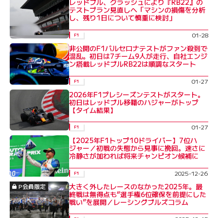
レッドブル、クラッシュにより『RB22』の
テストプラン見直しへ「マシンの損傷を分析
し、残り1日について慎重に検討」
01-28
F1
非公開のF1バルセロナテストがファン殺到で
混乱。初日は7チーム9人が走行、自社エンジ
ン搭載レッドブルRB22は順調なスタート
01-27
F1
2026年F1プレシーズンテストがスタート。
初日はレッドブル移籍のハジャーがトップ
【タイム結果】
01-27
F1
【2025年F1トップ10ドライバー】7位ハ
ジャー／初戦の失態から見事に挽回。速さに
冷静さが加われば将来チャンピオン候補に
2025-12-26
F1
大きく外したレースのなかった2025年。最
P会員限定
終戦は無得点も“選手権6位確保を前提にした
戦い”を展開／レーシングブルズコラム