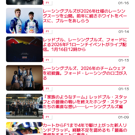
01-16
F1
レーシングブルズが2026年仕様のレーシン
グスーツを公開。前年に続きホワイトをベー
スに、ブルーをあしらう
01-14
F1
レッドブル、レーシングブルズ、フォードに
よる2026年F1ローンチイベントがライブ配
信。1月16日12時から
01-13
F1
レーシングブルズ、2026年のチームウェア
を初披露。フォード・レーシングのロゴが入
る
01-13
F1
「家族のようなチーム」レッドブル・スタッ
フとの最後の戦いを終えたホンダ・スタッフ
たちの素直な想い──レーシングブルズ編
01-09
F1
カートからF1まで4年で駆け上がった新人リ
ンドブラッド。経験不足を認めるも「最高の
準備をすることに専念」