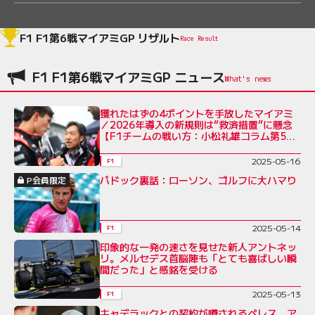
F1 F1第6戦マイアミGP リザルト
Race Result
F1 F1第6戦マイアミGP ニュース
獲れたはずの4ポイントを手放したマイアミ
／2026年導入の新規則は“救済措置”に懸念
【F1チームの戦い方：小松礼雄コラム第5
回】
2025-05-16
F1
パドック裏話：ローソン、ゴルフに大ハマり
P会員限定
2025-05-14
F1
印象的な一発の速さを見せた新人アントネッ
リ。メルセデス首脳陣も「とても喜ばしい瞬
間だった」と感銘を受ける
2025-05-13
F1
キャデラックとの契約が噂されるペレス、ア