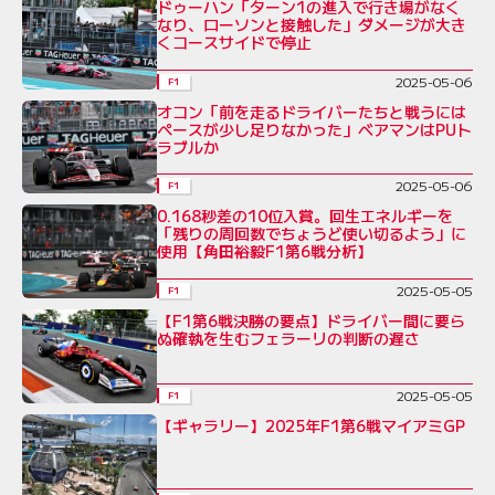
ドゥーハン「ターン1の進入で行き場がなく
なり、ローソンと接触した」ダメージが大き
くコースサイドで停止
2025-05-06
F1
オコン「前を走るドライバーたちと戦うには
ペースが少し足りなかった」ベアマンはPUト
ラブルか
2025-05-06
F1
0.168秒差の10位入賞。回生エネルギーを
「残りの周回数でちょうど使い切るよう」に
使用【角田裕毅F1第6戦分析】
2025-05-05
F1
【F1第6戦決勝の要点】ドライバー間に要ら
ぬ確執を生むフェラーリの判断の遅さ
2025-05-05
F1
【ギャラリー】2025年F1第6戦マイアミGP