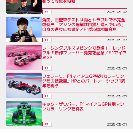
揃って写真を投稿
2025-05-02
F1
角田、旧型車テストは雨とトラブルで不完全
燃焼も「マシンの理解は自然と進んでいる」
自身の進歩にも満足／F1第6戦木曜会見
2025-05-02
F1
レーシングブルズはピンクで登場！ レッド
ブルの新作フレーバー発売を記念／F1マイア
ミGP
2025-05-01
F1
フェラーリ、F1マイアミGP特別カラーリン
グをお披露目。HPとのパートナーシップ1周
年を祝う
2025-05-01
F1
キック・ザウバー、F1マイアミGP特別マシ
ンカラーリングを発表
2025-05-01
F1