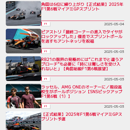
角田は6位に繰り上がり【正式結果】2025年
F1第6戦マイアミGPスプリント
2025-05-04
F1
ピアストリ「最終コーナーの進入でタイヤが
ロックアップした」僅差でスプリントポール
を逃すもアントネッリを祝福
2025-05-03
F1
RB21の限界の見極めには“これまでと違うア
プローチ”も必要に「時には難しさを受け入
れないと」【角田裕毅F1第6戦展望】
2025-05-03
F1
ラッセル、AMG ONEのオーナーに／現役高
校生がポールポジション【SNSピックアップ
F1第6戦（1）】
2025-05-03
F1
【正式結果】2025年F1第6戦マイアミGPス
プリント予選