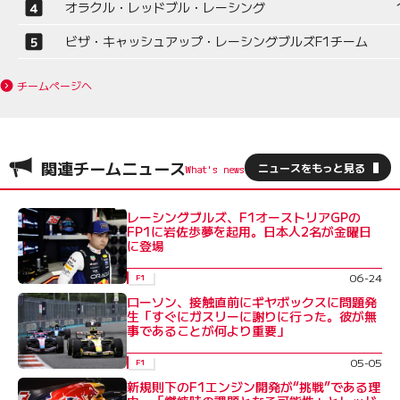
オラクル・レッドブル・レーシング
ビザ・キャッシュアップ・レーシングブルズF1チーム
チームページへ
関連チームニュース
ニュースをもっと見る
レーシングブルズ、F1オーストリアGPの
FP1に岩佐歩夢を起用。日本人2名が金曜日
に登場
06-24
F1
ローソン、接触直前にギヤボックスに問題発
生「すぐにガスリーに謝りに行った。彼が無
事であることが何より重要」
05-05
F1
新規則下のF1エンジン開発が“挑戦”である理