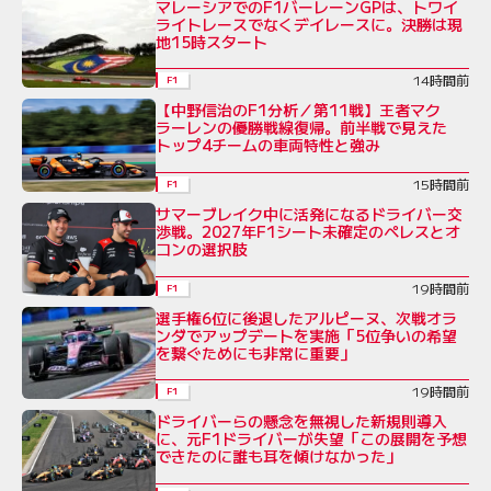
マレーシアでのF1バーレーンGPは、トワイ
ライトレースでなくデイレースに。決勝は現
地15時スタート
14時間前
F1
【中野信治のF1分析／第11戦】王者マク
ラーレンの優勝戦線復帰。前半戦で見えた
トップ4チームの車両特性と強み
15時間前
F1
サマーブレイク中に活発になるドライバー交
渉戦。2027年F1シート未確定のペレスとオ
コンの選択肢
19時間前
F1
選手権6位に後退したアルピーヌ、次戦オラ
ンダでアップデートを実施「5位争いの希望
を繋ぐためにも非常に重要」
19時間前
F1
ドライバーらの懸念を無視した新規則導入
に、元F1ドライバーが失望「この展開を予想
できたのに誰も耳を傾けなかった」