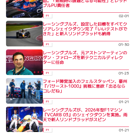
由。「燃焼時の課題となる可能性」とレッド
ブルPU責任者
02-01
F1
レーシングブルズ、設定した目標をすべてク
リアしシェイクダウン完了「いいテストがで
きた」と新人リンドブラッドも納得
01-30
F1
レーシングブルズ、元アストンマーティンの
ダン・ファローズを新テクニカルディレク
ターに任命
01-23
F1
フォード陣営加入のフェルスタッペン、豪州
『バサースト1000』挑戦に意欲「出るなら
コレだね」
01-21
F1
レーシングブルズが、2026年型F1マシン
『VCARB 03』のシェイクダウンを実施。雨
天で新人リンドブラッドがスピン
01-21
F1