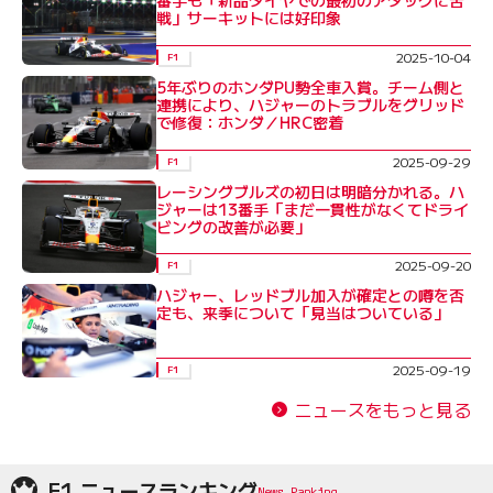
番手も「新品タイヤでの最初のアタックに苦
戦」サーキットには好印象
2025-10-04
F1
5年ぶりのホンダPU勢全車入賞。チーム側と
連携により、ハジャーのトラブルをグリッド
で修復：ホンダ／HRC密着
2025-09-29
F1
レーシングブルズの初日は明暗分かれる。ハ
ジャーは13番手「まだ一貫性がなくてドライ
ビングの改善が必要」
2025-09-20
F1
ハジャー、レッドブル加入が確定との噂を否
定も、来季について「見当はついている」
2025-09-19
F1
ニュースをもっと見る
F1 ニュースランキング