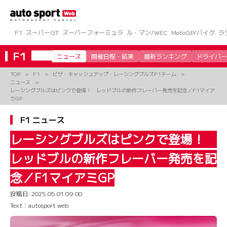
コ
ン
テ
ン
F1
スーパーGT
スーパーフォーミュラ
ル・マン/WEC
MotoGP/バイク
ラ
ツ
へ
F1
ニュース
開催日程・結果
最新ランキング
ドライバー
ス
キ
TOP
F1
ビザ・キャッシュアップ・レーシングブルズF1チーム
ッ
ニュース
プ
レーシングブルズはピンクで登場！ レッドブルの新作フレーバー発売を記念／F1マイア
ミGP
F1 ニュース
レーシングブルズはピンクで登場！
レッドブルの新作フレーバー発売を記
念／F1マイアミGP
投稿日:
2025.05.01 09:00
Text：autosport web