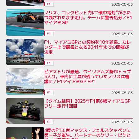
2025-05-03
F1
ノリス、コックピット内に“懐中電灯”がふた
つ残されたまま走行。チームに警告処分／F1
マイアミGP
2025-05-03
F1
F1、マイアミGPとの契約を10年延長。カレ
ンダー上で最長となる2041年までの開催が
決定
2025-05-03
F1
ピアストリが最速、ウイリアムズ勢がトップ
5入り。車内に工具が残っていたノリスは審
議に／F1マイアミGP FP1
2025-05-03
F1
【タイム結果】2025年F1第6戦マイアミGP
フリー走行1回目
2025-05-03
F1
4度のF1王者マックス・フェルスタッペンに
第一子が誕生。パートナーのケリー・ピケと