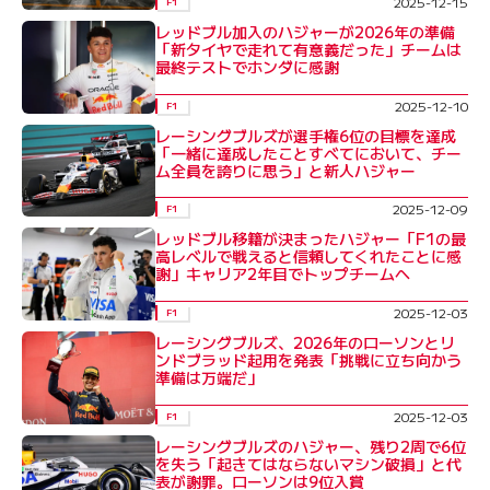
2025-12-15
F1
レッドブル加入のハジャーが2026年の準備
「新タイヤで走れて有意義だった」チームは
最終テストでホンダに感謝
2025-12-10
F1
レーシングブルズが選手権6位の目標を達成
「一緒に達成したことすべてにおいて、チー
ム全員を誇りに思う」と新人ハジャー
2025-12-09
F1
レッドブル移籍が決まったハジャー「F1の最
高レベルで戦えると信頼してくれたことに感
謝」キャリア2年目でトップチームへ
2025-12-03
F1
レーシングブルズ、2026年のローソンとリ
ンドブラッド起用を発表「挑戦に立ち向かう
準備は万端だ」
2025-12-03
F1
レーシングブルズのハジャー、残り2周で6位
を失う「起きてはならないマシン破損」と代
表が謝罪。ローソンは9位入賞