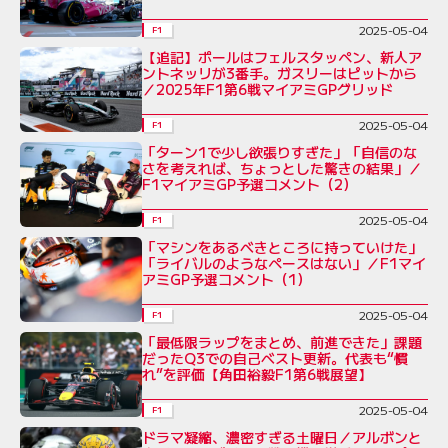
2025-05-04
F1
【追記】ポールはフェルスタッペン、新人ア
ントネッリが3番手。ガスリーはピットから
／2025年F1第6戦マイアミGPグリッド
2025-05-04
F1
「ターン1で少し欲張りすぎた」「自信のな
さを考えれば、ちょっとした驚きの結果」／
F1マイアミGP予選コメント（2）
2025-05-04
F1
「マシンをあるべきところに持っていけた」
「ライバルのようなペースはない」／F1マイ
アミGP予選コメント（1）
2025-05-04
F1
「最低限ラップをまとめ、前進できた」課題
だったQ3での自己ベスト更新。代表も“慣
れ”を評価【角田裕毅F1第6戦展望】
2025-05-04
F1
ドラマ凝縮、濃密すぎる土曜日／アルボンと