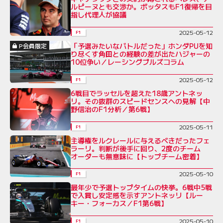
ルピーヌとも交渉か。ボッタスもF1復帰を目
指し代理人が協議
2025-05-12
F1
「予選みたいなバトルだった」ホンダPUを知
P会員限定
り尽くす角田との経験の差が出たハジャーの
10位争い／レーシングブルズコラム
2025-05-12
F1
6戦目でラッセルを超えた18歳アントネッ
リ。その抜群のスピードセンスへの見解【中
野信治のF1分析／第6戦】
2025-05-11
F1
主導権をルクレールに与えるべきだったフェ
ラーリ。判断が後手に回り、2度のチーム
オーダーも無意味に【トップチーム密着】
2025-05-10
F1
最年少で予選トップタイムの快挙。6戦中5戦
で入賞し安定感を示すアントネッリ【ルー
キー・フォーカス／F1第6戦】
2025-05-10
F1