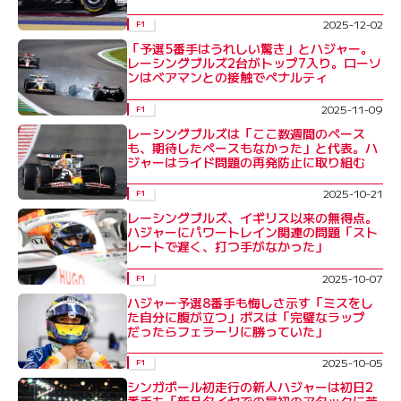
2025-12-02
F1
「予選5番手はうれしい驚き」とハジャー。
レーシングブルズ2台がトップ7入り。ローソ
ンはベアマンとの接触でペナルティ
2025-11-09
F1
レーシングブルズは「ここ数週間のペース
も、期待したペースもなかった」と代表。ハ
ジャーはライド問題の再発防止に取り組む
2025-10-21
F1
レーシングブルズ、イギリス以来の無得点。
ハジャーにパワートレイン関連の問題「スト
レートで遅く、打つ手がなかった」
2025-10-07
F1
ハジャー予選8番手も悔しさ示す「ミスをし
た自分に腹が立つ」ボスは「完璧なラップ
だったらフェラーリに勝っていた」
2025-10-05
F1
シンガポール初走行の新人ハジャーは初日2