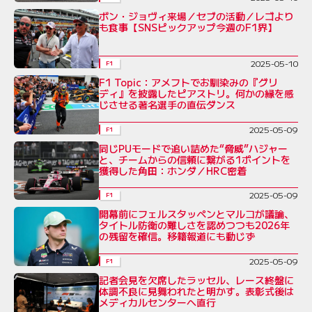
ボン・ジョヴィ来場／セブの活動／レゴより
も食事【SNSピックアップ今週のF1界】
2025-05-10
F1
F1 Topic：アメフトでお馴染みの『グリ
ディ』を披露したピアストリ。何かの縁を感
じさせる著名選手の直伝ダンス
2025-05-09
F1
同じPUモードで追い詰めた“脅威”ハジャー
と、チームからの信頼に繋がる1ポイントを
獲得した角田：ホンダ／HRC密着
2025-05-09
F1
開幕前にフェルスタッペンとマルコが議論、
タイトル防衛の難しさを認めつつも2026年
の残留を確信。移籍報道にも動じず
2025-05-09
F1
記者会見を欠席したラッセル、レース終盤に
体調不良に見舞われたと明かす。表彰式後は
メディカルセンターへ直行