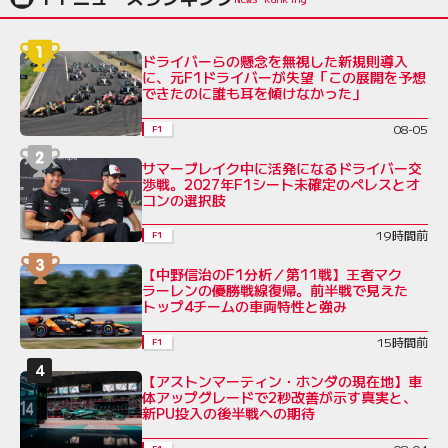
ドライバーらの懸念を無視した新規則導入
に、元F1ドライバーが失望「この展開を予想
できたのに誰も耳を傾けなかった」
08-05
F1
サマーブレイク中に活発になるドライバー交
渉戦。2027年F1シート未確定のペレスとオ
コンの選択肢
19時間前
F1
【中野信治のF1分析／第11戦】王者マク
ラーレンの優勝戦線復帰。前半戦で見えた
トップ4チームの車両特性と強み
15時間前
F1
【アストンマーティン・ホンダの現在地】車
体アップグレードで2秒改善が示す真実と、
新PU投入の後半戦への期待