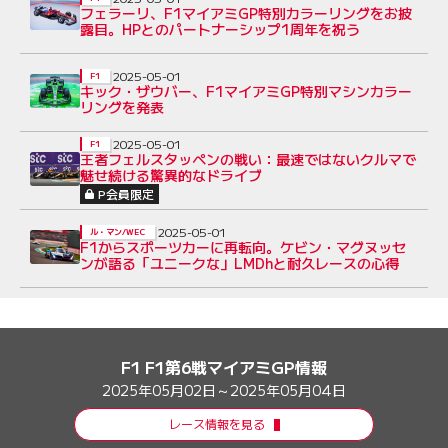
フェラーリ、F1マイアミGP特別カラーリングをお披
露目。HPとのパートナーシップ1周年を祝う
2025-05-01
F1
キック・ザウバー、F1マイアミGP特別マシンカラー
リングを発表
2025-05-01
F1
王者フェルスタッペンの戦い：最速ではないクルマで
魅せ続ける驚異的なドライブ
P会員限定
2025-05-01
ル・マン/WEC
F1からスポーツカーに再転向。ケビン・マグヌッセ
ンが語る「ユニークな」LMDhと耐久レースの心得
F1 F1第6戦マイアミGP情報
2025年05月02日～2025年05月04日
レース情報を見る