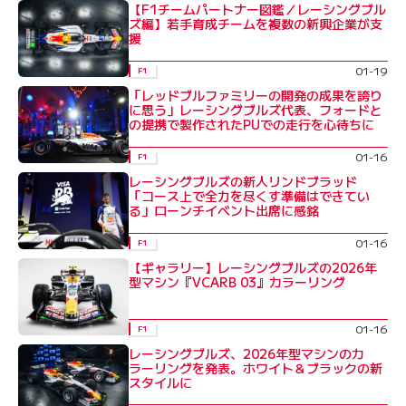
【F1チームパートナー図鑑／レーシングブル
ズ編】若手育成チームを複数の新興企業が支
援
01-19
F1
「レッドブルファミリーの開発の成果を誇り
に思う」レーシングブルズ代表、フォードと
の提携で製作されたPUでの走行を心待ちに
01-16
F1
レーシングブルズの新人リンドブラッド
「コース上で全力を尽くす準備はできてい
る」ローンチイベント出席に感銘
01-16
F1
【ギャラリー】レーシングブルズの2026年
型マシン『VCARB 03』カラーリング
01-16
F1
レーシングブルズ、2026年型マシンのカ
ラーリングを発表。ホワイト＆ブラックの新
スタイルに