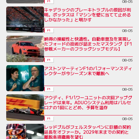
08-05
F1
キャデラックのブレーキトラブルの原因が判
明。ボッタスは「マシンを壁に当てて止める
しかなかった」と明かす
08-05
F1
納得の操縦性と快適性。自動車普及を実現し
たフォードの技術が詰まったマスタング【F1
参戦メーカーのフラッグシップモデル】
08-05
F1
アストンマーティンF1のパフォーマンスディ
レクターが今シーズン末で離脱へ
08-05
F1
アウディ、F1パワーユニットの次回アップグ
レードは来年。ADUOシステム利用はバルセ
ロナの1回にとどめ、予算を温存
08-05
F1
レッドブルがフェルスタッペンに巨額の契約
延長をオファーか。2029年末までの契約と
離脱条項撤廃を望む