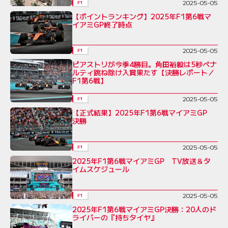
2025-05-05
F1
【ポイントランキング】2025年F1第6戦マ
イアミGP終了時点
2025-05-05
F1
ピアストリが今季4勝目。角田裕毅は5秒ペナ
ルティ跳ね除け入賞果たす【決勝レポート／
F1第6戦】
2025-05-05
F1
【正式結果】2025年F1第6戦マイアミGP
決勝
2025-05-05
F1
2025年F1第6戦マイアミGP TV放送＆タ
イムスケジュール
2025-05-05
F1
2025年F1第6戦マイアミGP決勝：20人のド
ライバーの『持ちタイヤ』