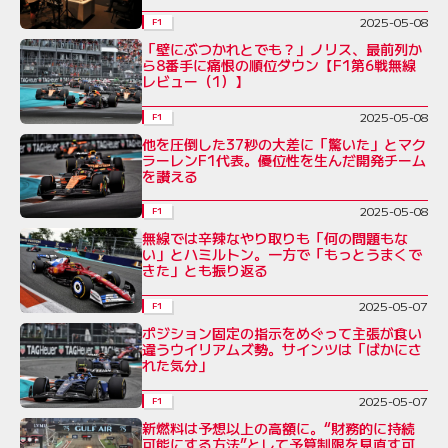
2025-05-08
F1
「壁にぶつかれとでも？」ノリス、最前列か
ら8番手に痛恨の順位ダウン【F1第6戦無線
レビュー（1）】
2025-05-08
F1
他を圧倒した37秒の大差に「驚いた」とマク
ラーレンF1代表。優位性を生んだ開発チーム
を讃える
2025-05-08
F1
無線では辛辣なやり取りも「何の問題もな
い」とハミルトン。一方で「もっとうまくで
きた」とも振り返る
2025-05-07
F1
ポジション固定の指示をめぐって主張が食い
違うウイリアムズ勢。サインツは「ばかにさ
れた気分」
2025-05-07
F1
新燃料は予想以上の高額に。“財務的に持続
可能にする方法”として予算制限を見直す可