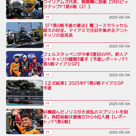
ウイリアムズ代表、戦闘機に搭乗【SNSピッ
クアップF1第6戦（2）】
2025-05-04
F1
【F1第6戦予選の要点】難コースでラッセル
超えの好走。マイアミで注目を集めるアント
ネッリの急成長
2025-05-04
F1
フェルスタッペンが今季3度目のPP。新人ア
ントネッリが健闘3番手【予選レポート／F1
第6戦マイアミGP】
2025-05-04
F1
【正式結果】2025年F1第6戦マイアミGP
予選
2025-05-04
F1
好機掴んだノリスが大波乱のスプリントを制
す。角田裕毅は最後方から6位入賞【レポー
ト／F1第6戦】
2025-05-04
F1