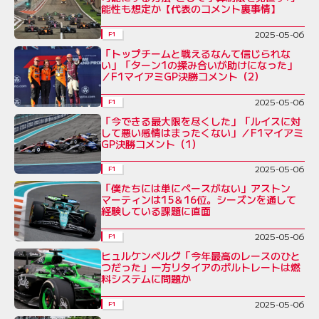
能性も想定か【代表のコメント裏事情】
2025-05-06
F1
「トップチームと戦えるなんて信じられな
い」「ターン1の揉み合いが助けになった」
／F1マイアミGP決勝コメント（2）
2025-05-06
F1
「今できる最大限を尽くした」「ルイスに対
して悪い感情はまったくない」／F1マイアミ
GP決勝コメント（1）
2025-05-06
F1
「僕たちには単にペースがない」アストン
マーティンは15＆16位。シーズンを通して
経験している課題に直面
2025-05-06
F1
ヒュルケンベルグ「今年最高のレースのひと
つだった」一方リタイアのボルトレートは燃
料システムに問題か
2025-05-06
F1