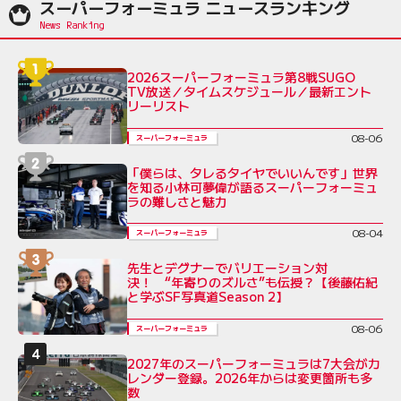
スーパーフォーミュラ ニュースランキング
2026スーパーフォーミュラ第8戦SUGO
TV放送／タイムスケジュール／最新エント
リーリスト
08-06
スーパーフォーミュラ
「僕らは、タレるタイヤでいいんです」世界
を知る小林可夢偉が語るスーパーフォーミュ
ラの難しさと魅力
08-04
スーパーフォーミュラ
先生とデグナーでバリエーション対
決！ “年寄りのズルさ”も伝授？【後藤佑紀
と学ぶSF写真道Season 2】
08-06
スーパーフォーミュラ
2027年のスーパーフォーミュラは7大会がカ
レンダー登録。2026年からは変更箇所も多
数