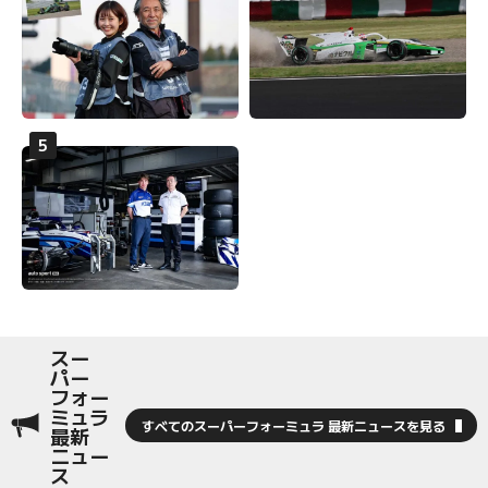
スー
パー
フォー
ミュラ
すべてのスーパーフォーミュラ 最新ニュースを見る
最新
ニュー
ス