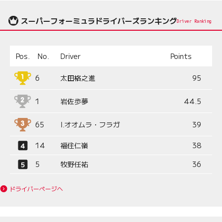
スーパーフォーミュラドライバーズランキング
Driver Ranking
Pos.
No.
Driver
Points
6
太田格之進
95
1
岩佐歩夢
44.5
65
I.オオムラ・フラガ
39
14
福住仁嶺
38
5
牧野任祐
36
ドライバーページへ