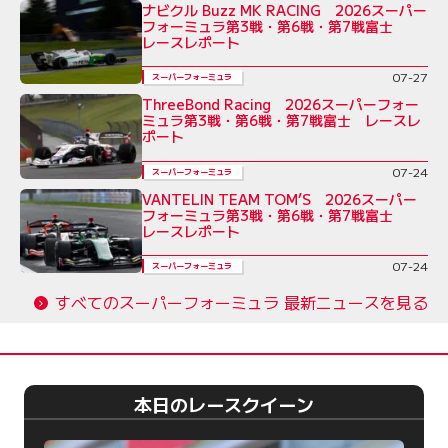
ナビクル Buzz MK RACING 2026スーパー
フォーミュラ第3戦・第6戦・第7戦富士
レースレポート
07-27
スーパーフォーミュラ
ThreeBond Racing 2026スーパーフォー
ミュラ第3戦・第6戦・第7戦富士 レースレ
ポート
07-24
スーパーフォーミュラ
VANTELIN TEAM TOM’S 2026スーパー
フォーミュラ第3戦・第6戦・第7戦富士
レースレポート
07-24
スーパーフォーミュラ
すべてのスーパーフォーミュラ 最新ニュースを見る
本日のレースクイーン