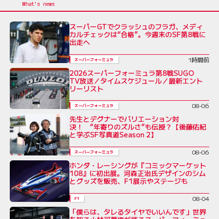
スーパーGTでクラッシュのフラガ、メディ
カルチェックは“合格”。今週末のSF第8戦に
出走へ
1時間前
スーパーフォーミュラ
2026スーパーフォーミュラ第8戦SUGO
TV放送／タイムスケジュール／最新エント
リーリスト
08-06
スーパーフォーミュラ
先生とデグナーでバリエーション対
決！ “年寄りのズルさ”も伝授？【後藤佑紀
と学ぶSF写真道Season 2】
08-06
スーパーフォーミュラ
ホンダ・レーシングが『コミックマーケット
108』に初出展。河森正治氏デザインのシム
とグッズを販売、F1展示やステージも
08-04
F1
「僕らは、タレるタイヤでいいんです」世界