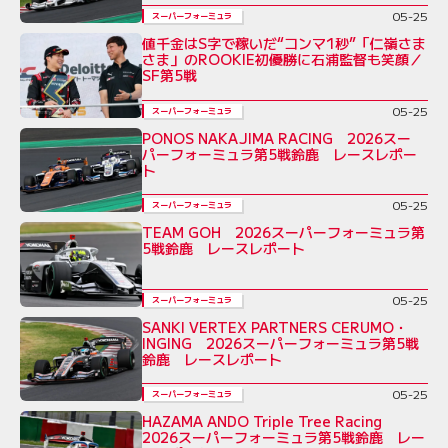
05-25
スーパーフォーミュラ
値千金はS字で稼いだ“コンマ1秒”「仁嶺さま
さま」のROOKIE初優勝に石浦監督も笑顔／
SF第5戦
05-25
スーパーフォーミュラ
PONOS NAKAJIMA RACING 2026スー
パーフォーミュラ第5戦鈴鹿 レースレポー
ト
05-25
スーパーフォーミュラ
TEAM GOH 2026スーパーフォーミュラ第
5戦鈴鹿 レースレポート
05-25
スーパーフォーミュラ
SANKI VERTEX PARTNERS CERUMO・
INGING 2026スーパーフォーミュラ第5戦
鈴鹿 レースレポート
05-25
スーパーフォーミュラ
HAZAMA ANDO Triple Tree Racing
2026スーパーフォーミュラ第5戦鈴鹿 レー