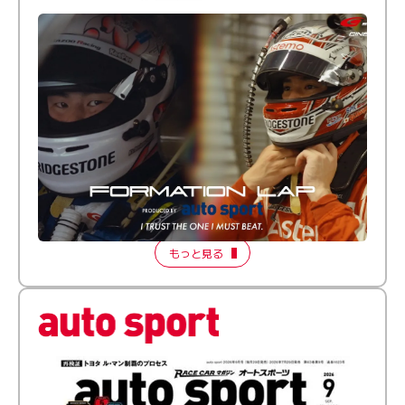
倒す相手を、信じてる。小林利徠斗 × 野村勇斗
【FORMATION LAP Produced by auto sport】
2026 Episode 2
もっと見る