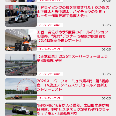
05-23
スーパーフォーミュラ
「ドライビングの癖を指摘された」KCMGの
山下健太と野中誠太、ハイテックのシミュ
レーター作業を経て鈴鹿大会へ
05-23
スーパーフォーミュラ
王者・岩佐が今季3度目のポールポジション
を獲得。“鬼門”デグナーで複数の脱落者も
【第4戦鈴鹿予選レポート】
05-23
スーパーフォーミュラ
【正式結果】2026年スーパーフォーミュラ
第4戦鈴鹿 予選
05-23
スーパーフォーミュラ
2026スーパーフォーミュラ第4戦・第5戦鈴
鹿 TV放送／タイムスケジュール／最新エ
ントリーリスト
05-23
スーパーフォーミュラ
1秒以内に16台が入る僅差。太田格之進が初
日最速、野中とスタネックがそれぞれクラッ
シュ／第4・5戦鈴鹿FP2