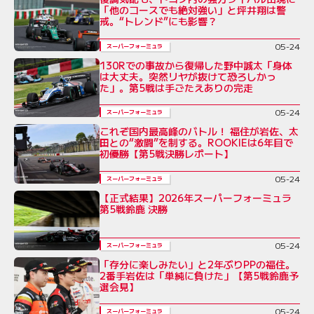
「他のコースでも絶対強い」と坪井翔は警
戒。“トレンド”にも影響？
05-24
スーパーフォーミュラ
130Rでの事故から復帰した野中誠太「身体
は大丈夫。突然リヤが抜けて恐ろしかっ
た」。第5戦は手ごたえありの完走
05-24
スーパーフォーミュラ
これぞ国内最高峰のバトル！ 福住が岩佐、太
田との“激闘”を制する。ROOKIEは6年目で
初優勝【第5戦決勝レポート】
05-24
スーパーフォーミュラ
【正式結果】2026年スーパーフォーミュラ
第5戦鈴鹿 決勝
05-24
スーパーフォーミュラ
「存分に楽しみたい」と2年ぶりPPの福住。
2番手岩佐は「単純に負けた」【第5戦鈴鹿予
選会見】
05-24
スーパーフォーミュラ