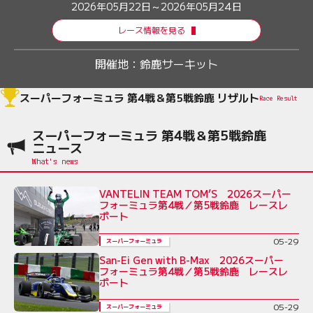
2026年05月22日～2026年05月24日
レース情報を見る
開催地：
鈴鹿サーキット
スーパーフォーミュラ 第4戦＆第5戦鈴鹿 リザルト
Race Result
スーパーフォーミュラ 第4戦＆第5戦鈴鹿
ニュース
VANTELIN TEAM TOM’S 2026スーパー
フォーミュラ第4戦／第5戦鈴鹿 レースレ
ポート
05-29
スーパーフォーミュラ
San-Ei Gen with B-Max 2026スーパー
フォーミュラ第4戦／第5戦鈴鹿 レースレ
ポート
05-29
スーパーフォーミュラ