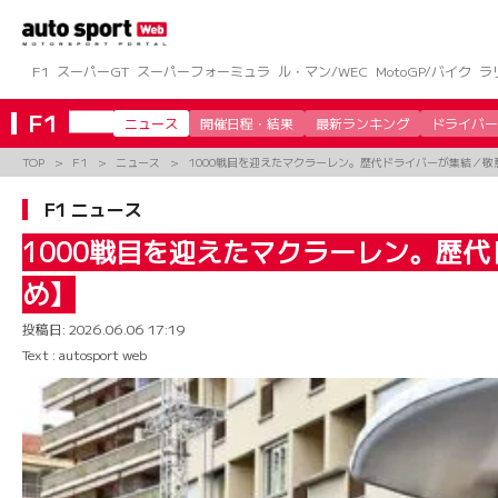
コ
ン
テ
ン
F1
スーパーGT
スーパーフォーミュラ
ル・マン/WEC
MotoGP/バイク
ラ
ツ
へ
F1
ニュース
開催日程・結果
最新ランキング
ドライバー
ス
キ
TOP
F1
ニュース
1000戦目を迎えたマクラーレン。歴代ドライバーが集結／敬
ッ
プ
F1 ニュース
1000戦目を迎えたマクラーレン。歴代
め】
投稿日:
2026.06.06 17:19
Text : autosport web