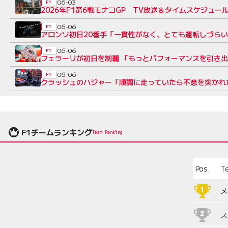
06-03
F1
2026年F1第6戦モナコGP TV放送＆タイムスケジュー
06-06
F1
アロンソ初日20番手「一貫性がなく、とても運転しづらい
06-06
F1
フェラーリが初日を制覇 「もっとパフォーマンスを引き
06-06
F1
クラッシュのハジャー「順調に走っていたら不意を突かれ
F1チームランキング
Team Ranking
Pos.
T
メ
ス