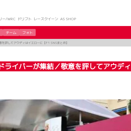
リー/WRC
ドリフト
レースクイーン
AS SHOP
チーム
フォト
意を評してアウディはイエローに【F1 SNSまとめ】
ドライバーが集結／敬意を評してアウディは