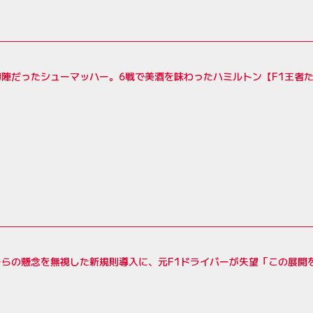
初陣だったシューマッハー。6戦で美酒を味わったハミルトン【F1王者
ーらの懸念を無視した新規則導入に、元F1ドライバーが失望「この展開