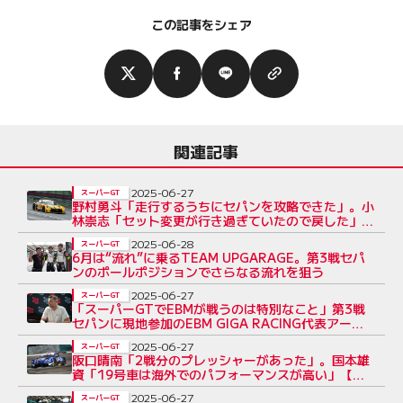
この記事をシェア
関連記事
2025-06-27
スーパーGT
野村勇斗「走行するうちにセパンを攻略できた」。小
林崇志「セット変更が行き過ぎていたので戻した」
【第3戦GT300予選会見】
2025-06-28
スーパーGT
6月は“流れ”に乗るTEAM UPGARAGE。第3戦セパ
ンのポールポジションでさらなる流れを狙う
2025-06-27
スーパーGT
「スーパーGTでEBMが戦うのは特別なこと」第3戦
セパンに現地参加のEBM GIGA RACING代表アー
ル・バンバーが語る経緯と魅力
2025-06-27
スーパーGT
阪口晴南「2戦分のプレッシャーがあった」。国本雄
資「19号車は海外でのパフォーマンスが高い」【第3
戦GT500予選会見】
2025-06-27
スーパーGT