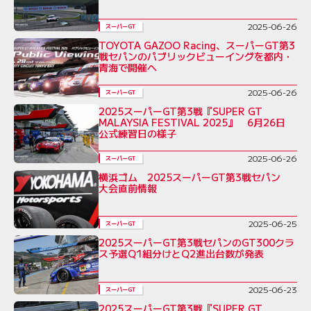
2025-06-26
スーパーGT
TOYOTA GAZOO Racing、スーパーGT第3
戦セパンのパブリックビューイングを都内・
青海で開催へ
2025-06-26
スーパーGT
2025スーパーGT第3戦『SUPER GT
MALAYSIA FESTIVAL 2025』 6月26日
公式練習日の様子
2025-06-26
スーパーGT
横浜ゴム 2025スーパーGT第3戦セパン
大会直前情報
2025-06-25
スーパーGT
2025スーパーGT第3戦セパンのGT300クラ
ス予選Q1組分けとQ2進出台数が発表
2025-06-23
スーパーGT
2025スーパーGT第3戦『SUPER GT