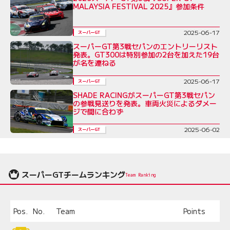
MALAYSIA FESTIVAL 2025』参加条件
2025-06-17
スーパーGT
スーパーGT第3戦セパンのエントリーリスト
発表。GT300は特別参加の2台を加えた19台
が名を連ねる
2025-06-17
スーパーGT
SHADE RACINGがスーパーGT第3戦セパン
の参戦見送りを発表。車両火災によるダメー
ジで間に合わず
2025-06-02
スーパーGT
スーパーGTチームランキング
Team Ranking
Pos.
No.
Team
Points