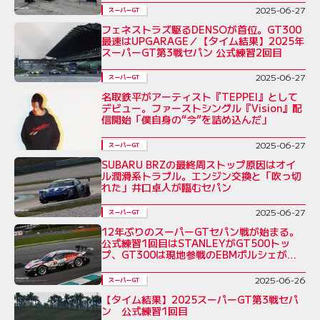
2025-06-27
スーパーGT
フェネストラズ駆るDENSOが首位。GT300
最速はUPGARAGE／【タイム結果】2025年
スーパーGT第3戦セパン 公式練習2回目
2025-06-27
スーパーGT
名取鉄平がアーティスト『TEPPEI』として
デビュー。ファーストシングル『Vision』配
信開始「僕自身の“今”を詰め込んだ」
2025-06-27
スーパーGT
SUBARU BRZの最終周ストップ原因はオイ
ル潤滑系トラブル。エンジン交換と「吹っ切
れた」井口卓人が臨むセパン
2025-06-27
スーパーGT
12年ぶりのスーパーGTセパン戦が始まる。
公式練習1回目はSTANLEYがGT500トッ
プ、GT300は現地参戦のEBMポルシェが最
速
2025-06-26
スーパーGT
【タイム結果】2025スーパーGT第3戦セパ
ン 公式練習1回目