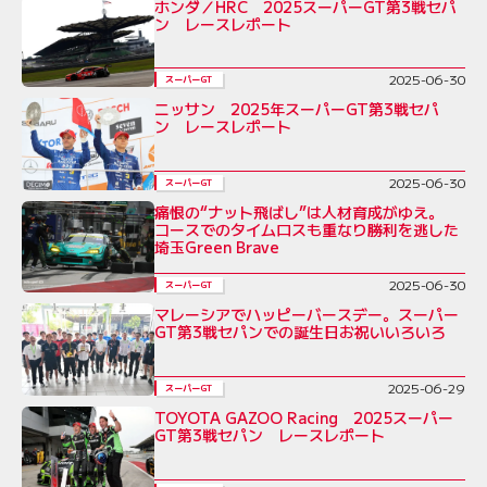
ホンダ／HRC 2025スーパーGT第3戦セパ
ン レースレポート
2025-06-30
スーパーGT
ニッサン 2025年スーパーGT第3戦セパ
ン レースレポート
2025-06-30
スーパーGT
痛恨の“ナット飛ばし”は人材育成がゆえ。
コースでのタイムロスも重なり勝利を逃した
埼玉Green Brave
2025-06-30
スーパーGT
マレーシアでハッピーバースデー。スーパー
GT第3戦セパンでの誕生日お祝いいろいろ
2025-06-29
スーパーGT
TOYOTA GAZOO Racing 2025スーパー
GT第3戦セパン レースレポート