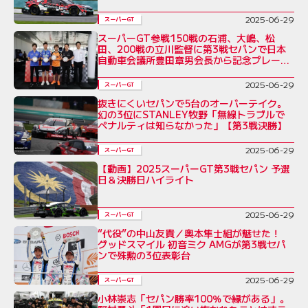
2025-06-29
スーパーGT
スーパーGT参戦150戦の石浦、大嶋、松
田、200戦の立川監督に第3戦セパンで日本
自動車会議所豊田章男会長から記念プレート
贈呈
2025-06-29
スーパーGT
抜きにくいセパンで5台のオーバーテイク。
幻の3位にSTANLEY牧野「無線トラブルで
ペナルティは知らなかった」【第3戦決勝】
2025-06-29
スーパーGT
【動画】2025スーパーGT第3戦セパン 予選
日＆決勝日ハイライト
2025-06-29
スーパーGT
“代役”の中山友貴／奥本隼士組が魅せた！
グッドスマイル 初音ミク AMGが第3戦セパ
ンで殊勲の3位表彰台
2025-06-29
スーパーGT
小林崇志「セパン勝率100％で縁がある」。