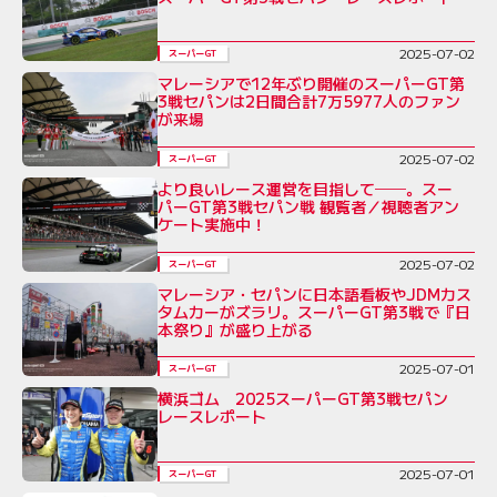
2025-07-02
スーパーGT
マレーシアで12年ぶり開催のスーパーGT第
3戦セパンは2日間合計7万5977人のファン
が来場
2025-07-02
スーパーGT
より良いレース運営を目指して──。スー
パーGT第3戦セパン戦 観覧者／視聴者アン
ケート実施中！
2025-07-02
スーパーGT
マレーシア・セパンに日本語看板やJDMカス
タムカーがズラリ。スーパーGT第3戦で『日
本祭り』が盛り上がる
2025-07-01
スーパーGT
横浜ゴム 2025スーパーGT第3戦セパン
レースレポート
2025-07-01
スーパーGT