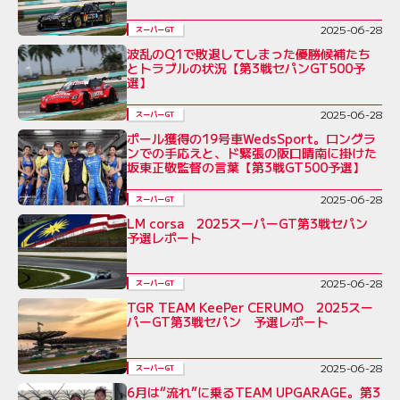
2025-06-28
スーパーGT
波乱のQ1で敗退してしまった優勝候補たち
とトラブルの状況【第3戦セパンGT500予
選】
2025-06-28
スーパーGT
ポール獲得の19号車WedsSport。ロングラ
ンでの手応えと、ド緊張の阪口晴南に掛けた
坂東正敬監督の言葉【第3戦GT500予選】
2025-06-28
スーパーGT
LM corsa 2025スーパーGT第3戦セパン
予選レポート
2025-06-28
スーパーGT
TGR TEAM KeePer CERUMO 2025スー
パーGT第3戦セパン 予選レポート
2025-06-28
スーパーGT
6月は“流れ”に乗るTEAM UPGARAGE。第3