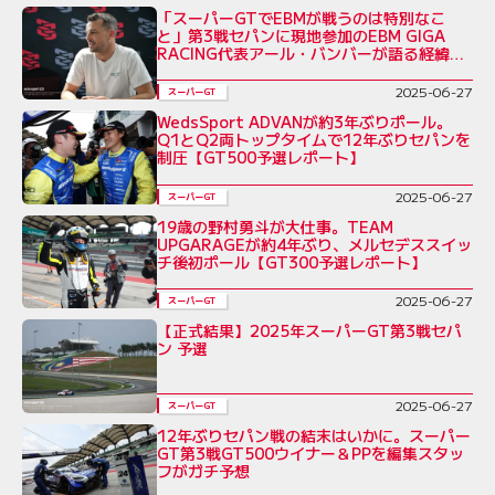
「スーパーGTでEBMが戦うのは特別なこ
と」第3戦セパンに現地参加のEBM GIGA
RACING代表アール・バンバーが語る経緯と
魅力
2025-06-27
スーパーGT
WedsSport ADVANが約3年ぶりポール。
Q1とQ2両トップタイムで12年ぶりセパンを
制圧【GT500予選レポート】
2025-06-27
スーパーGT
19歳の野村勇斗が大仕事。TEAM
UPGARAGEが約4年ぶり、メルセデススイッ
チ後初ポール【GT300予選レポート】
2025-06-27
スーパーGT
【正式結果】2025年スーパーGT第3戦セパ
ン 予選
2025-06-27
スーパーGT
12年ぶりセパン戦の結末はいかに。スーパー
GT第3戦GT500ウイナー＆PPを編集スタッ
フがガチ予想