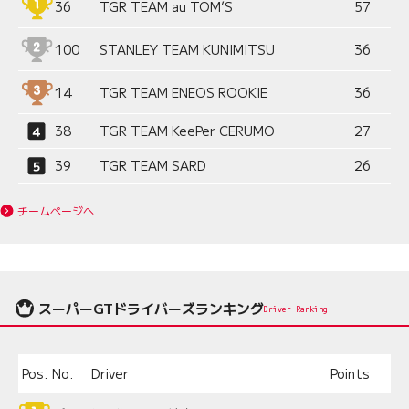
36
TGR TEAM au TOM’S
57
100
STANLEY TEAM KUNIMITSU
36
14
TGR TEAM ENEOS ROOKIE
36
38
TGR TEAM KeePer CERUMO
27
39
TGR TEAM SARD
26
チームページへ
スーパーGTドライバーズランキング
Driver Ranking
Pos.
No.
Driver
Points