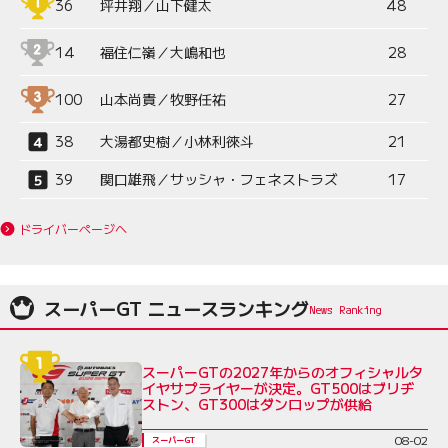
36
坪井翔／山下健太
48
14
福住仁嶺／大嶋和也
28
100
山本尚貴／牧野任祐
27
38
大湯都史樹／小林利徠斗
21
39
関口雄飛／サッシャ・フェネストラズ
17
ドライバーページへ
スーパーGT ニュースランキング
スーパーGTの2027年からのオフィシャルタ
イヤサプライヤーが決定。GT500はブリヂ
ストン、GT300はダンロップが供給
08-02
スーパーGT