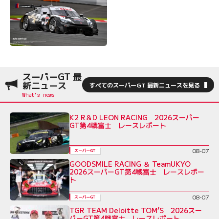
スーパーGT 最
新ニュース
すべてのスーパーGT 最新ニュースを見る
K2 R＆D LEON RACING 2026スーパー
GT第4戦富士 レースレポート
08-07
スーパーGT
GOODSMILE RACING ＆ TeamUKYO
2026スーパーGT第4戦富士 レースレポー
ト
08-07
スーパーGT
TGR TEAM Deloitte TOM’S 2026スー
パーGT第4戦富士 レースレポート