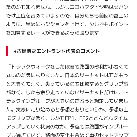
たのかも知れません。しかしヨコハマタイヤ勢はセパン
では上位を占めていますので、自分たちも前回の富士の
ように、早めにポジションを上げて、少しでもポイント
を加算するレースができるよう頑張ります」
●古場博之エントラント代表のコメント
「トラックウォークをした段階で路面の砂利が小さくて
丸いのが気になりました。日本のサーキットは石がもっ
と大きくて荒く、尖っているので比較するとグリップ感
がなく、しかも余り走っていないサーキットだけに、ト
ラックインプルーブが大きいのだろうと想定していまし
た。実際に走り始めると予想どおりというか、予想以上
にグリップが低く、しかもFP1、FP2とどんどんタイム
アップしていく状況のなか、予選では路面がインプルー
ブし過ぎていて、路面の変化も含めて車のセットアップ