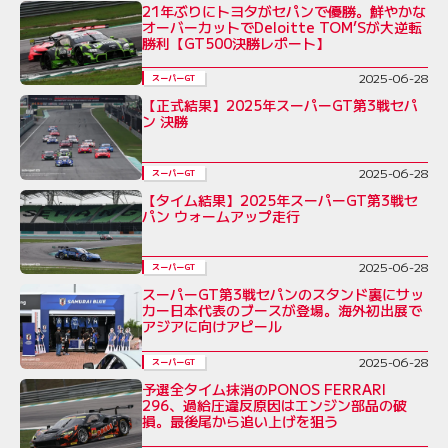
21年ぶりにトヨタがセパンで優勝。鮮やかな
オーバーカットでDeloitte TOM’Sが大逆転
勝利【GT500決勝レポート】
2025-06-28
スーパーGT
【正式結果】2025年スーパーGT第3戦セパ
ン 決勝
2025-06-28
スーパーGT
【タイム結果】2025年スーパーGT第3戦セ
パン ウォームアップ走行
2025-06-28
スーパーGT
スーパーGT第3戦セパンのスタンド裏にサッ
カー日本代表のブースが登場。海外初出展で
アジアに向けアピール
2025-06-28
スーパーGT
予選全タイム抹消のPONOS FERRARI
296、過給圧違反原因はエンジン部品の破
損。最後尾から追い上げを狙う