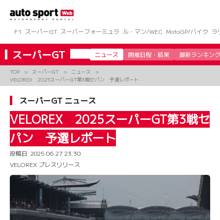
コ
ン
テ
ン
F1
スーパーGT
スーパーフォーミュラ
ル・マン/WEC
MotoGP/バイク
ラ
ツ
へ
スーパーGT
ニュース
開催日程・結果
最新ランキン
ス
キ
TOP
スーパーGT
ニュース
ッ
VELOREX 2025スーパーGT第3戦セパン 予選レポート
プ
スーパーGT ニュース
VELOREX 2025スーパーGT第3戦セ
パン 予選レポート
投稿日:
2025.06.27 23:30
VELOREX プレスリリース