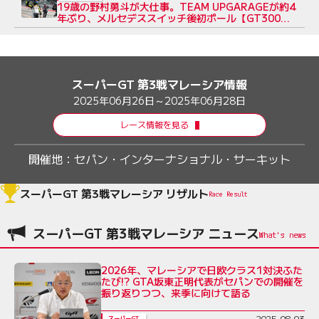
19歳の野村勇斗が大仕事。TEAM UPGARAGEが約4
年ぶり、メルセデススイッチ後初ポール【GT300予
選レポート】
スーパーGT 第3戦マレーシア情報
2025年06月26日～2025年06月28日
レース情報を見る
開催地：
セパン・インターナショナル・サーキット
スーパーGT 第3戦マレーシア リザルト
Race Result
スーパーGT 第3戦マレーシア ニュース
2026年、マレーシアで日欧クラス1対決ふた
たび!? GTA坂東正明代表がセパンでの開催を
振り返りつつ、来季に向けて語る
2025-08-03
スーパーGT