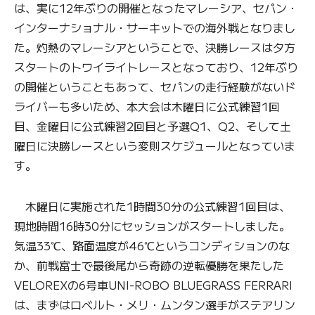
は、実に12年ぶりの開催となったマレーシア、セパン・
インターナショナル・サーキットでの海外戦となりまし
た。灼熱のマレーシアということで、決勝レースは夕方
スタートのトワイライトレースとなっており、12年ぶり
の開催ということもあって、セパンの走行経験がないド
ライバーも多いため、本大会は木曜日に公式練習1回
目、金曜日に公式練習2回目と予選Q1、Q2、そして土
曜日に決勝レースという変則スケジュールとなっていま
す。
木曜日に実施された1時間30分の公式練習1回目は、
現地時間16時30分にセッションがスタートしました。
気温33℃、路面温度が46℃というコンディションのな
か、前戦富士で最後尾から奇跡の逆転優勝を果たした
VELOREXの6号車UNI-ROBO BLUEGRASS FERRARI
は、まずはロベルト・メリ・ムンタン選手がステアリン