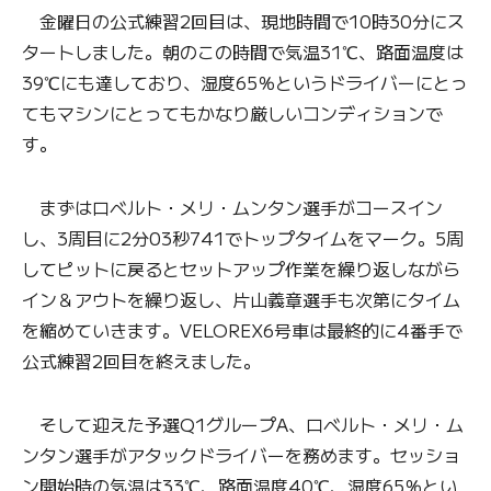
金曜日の公式練習2回目は、現地時間で10時30分にス
タートしました。朝のこの時間で気温31℃、路面温度は
39℃にも達しており、湿度65％というドライバーにとっ
てもマシンにとってもかなり厳しいコンディションで
す。
まずはロベルト・メリ・ムンタン選手がコースイン
し、3周目に2分03秒741でトップタイムをマーク。5周
してピットに戻るとセットアップ作業を繰り返しながら
イン＆アウトを繰り返し、片山義章選手も次第にタイム
を縮めていきます。VELOREX6号車は最終的に4番手で
公式練習2回目を終えました。
そして迎えた予選Q1グループA、ロベルト・メリ・ム
ンタン選手がアタックドライバーを務めます。セッショ
ン開始時の気温は33℃、路面温度40℃、湿度65％とい