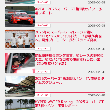
2025-06-28
スーパーGT
ARTA 2025スーパーGT第3戦セパン 予
選レポート
2025-06-28
スーパーGT
2026年のスーパーGTマレーシア戦に
GT500クラスのワイルドカード参戦が実現
へ。現地プロモーターがサプライズ発表
2025-06-28
スーパーGT
逆転優勝狙うホンダ陣営。初レースの野尻に
大草、初セパンで自腹で事前走行した小出
【第3戦セパン予選】
2025-06-28
スーパーGT
2025スーパーGT第3戦セパン TV放送＆タ
イムスケジュール
2025-06-28
スーパーGT
HYPER WATER Racing 2025スーパーGT
第3戦セパン 予選レポート