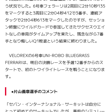
う状況でした。6号車フェラーリは2周目に2分10秒135
をマークすると3周目に2分04秒412で3番手、連続ア
タックで2分04秒613をマークしたのですが、セッショ
ン終盤にワイルドカードで参加してきたサクセスウエイ
トなしの車両がタイムアップを果たし、残念ながら7番
手となり悔しいQ1敗退という結果に終わりました。
VELOREXの6号車UNI-ROBO BLUEGRASS
FERRARIは、明日の決勝レースを予選12番手からのス
タートで、初のトワイライトレースを戦うことになりま
す。
●片山義章選手のコメント
「セパン・インターナショナル・サーキットは自分に
とって初めてのサーキットでしたが、事前のシミュレー