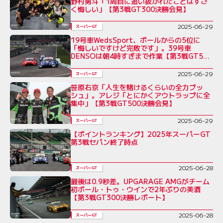
野村勇斗「1周目に追い抜かれたことはすご
く悔しい」【第3戦GT300決勝会見】
2025-06-29
スーパーGT
19号車WedsSport、ポールからの5位に
「悔しいですけど完敗です」。39号車
DENSOは朝4時すぎまで作業【第3戦GT500
決勝】
2025-06-29
スーパーGT
笹原右京「人生を賭けるくらいの全力プッ
シュ」。アレジ「とにかくアウトラップに全
集中」【第3戦GT500決勝会見】
2025-06-29
スーパーGT
【ポイントランキング】2025年スーパーGT
第3戦セパン終了時点
2025-06-28
スーパーGT
最後は0.9秒差。UPGARAGE AMGがチーム
初ポール・トゥ・ウインで2年ぶりの美酒
【第3戦GT300決勝レポート】
2025-06-28
スーパーGT