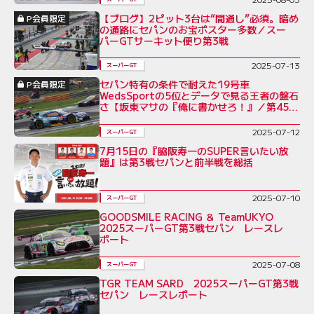
【ブログ】2ピット3台は“間通し”必須。暗め
P会員限定
の通路にセパンのお宝ポスター多数／スー
パーGTサーキット便り第3戦
2025-07-13
スーパーGT
セパン特有の条件で耐えた19号車
P会員限定
WedsSportの5位とデータで見る王者の盤石
さ【坂東マサの『俺に書かせろ！』／第45
回】
2025-07-12
スーパーGT
7月15日の『脇阪寿一のSUPER言いたい放
題』は第3戦セパンと前半戦を総括
2025-07-10
スーパーGT
GOODSMILE RACING ＆ TeamUKYO
2025スーパーGT第3戦セパン レースレ
ポート
2025-07-08
スーパーGT
TGR TEAM SARD 2025スーパーGT第3戦
セパン レースレポート