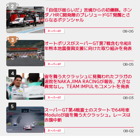
「自信が揺らいだ」苦境からの初優勝。ホン
ダ／HRC開発陣のプレリュードGT覚醒とさ
らなるポテンシャル
08-06
スーパーGT
オートポリスがスーパーGT第7戦含む令和8
年熊本地震復興支援に向けた取り組みを発表
08-05
スーパーGT
宙を舞う大クラッシュに見舞われたフラガの
退院をNAKAJIMA RACINGが報告、大きな
異常なし。TEAM IMPULもコメントを発表
08-03
スーパーGT
スーパーGT第4戦富士のスタートで64号車
Moduloが宙を舞う大クラッシュ。レースは
赤旗中断
08-02
スーパーGT