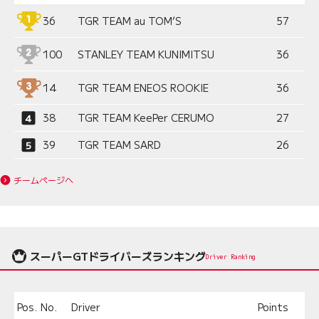
36
TGR TEAM au TOM’S
57
100
STANLEY TEAM KUNIMITSU
36
14
TGR TEAM ENEOS ROOKIE
36
38
TGR TEAM KeePer CERUMO
27
39
TGR TEAM SARD
26
チームページへ
スーパーGTドライバーズランキング
Driver Ranking
Pos.
No.
Driver
Points