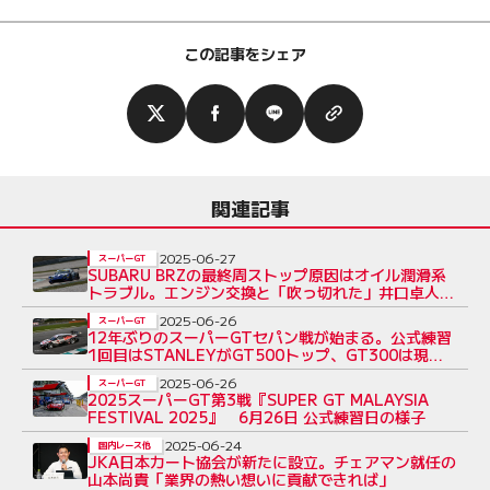
この記事をシェア
関連記事
2025-06-27
スーパーGT
SUBARU BRZの最終周ストップ原因はオイル潤滑系
トラブル。エンジン交換と「吹っ切れた」井口卓人が
臨むセパン
2025-06-26
スーパーGT
12年ぶりのスーパーGTセパン戦が始まる。公式練習
1回目はSTANLEYがGT500トップ、GT300は現地
参戦のEBMポルシェが最速
2025-06-26
スーパーGT
2025スーパーGT第3戦『SUPER GT MALAYSIA
FESTIVAL 2025』 6月26日 公式練習日の様子
2025-06-24
国内レース他
JKA日本カート協会が新たに設立。チェアマン就任の
山本尚貴「業界の熱い想いに貢献できれば」