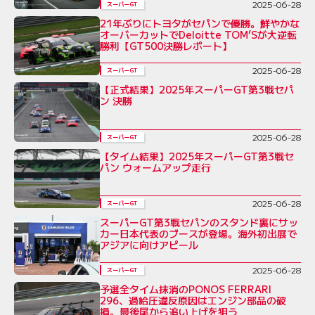
2025-06-28
スーパーGT
21年ぶりにトヨタがセパンで優勝。鮮やかな
オーバーカットでDeloitte TOM’Sが大逆転
勝利【GT500決勝レポート】
2025-06-28
スーパーGT
【正式結果】2025年スーパーGT第3戦セパ
ン 決勝
2025-06-28
スーパーGT
【タイム結果】2025年スーパーGT第3戦セ
パン ウォームアップ走行
2025-06-28
スーパーGT
スーパーGT第3戦セパンのスタンド裏にサッ
カー日本代表のブースが登場。海外初出展で
アジアに向けアピール
2025-06-28
スーパーGT
予選全タイム抹消のPONOS FERRARI
296、過給圧違反原因はエンジン部品の破
損。最後尾から追い上げを狙う