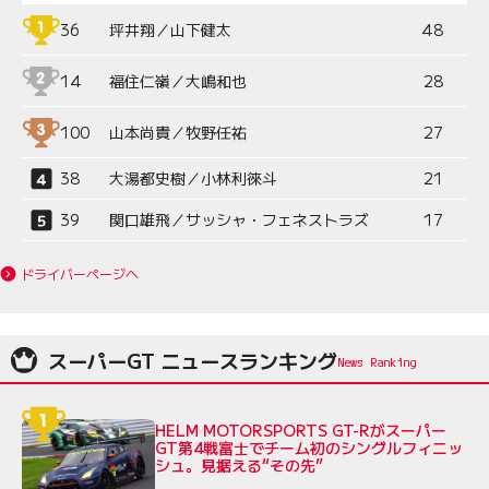
36
坪井翔／山下健太
48
14
福住仁嶺／大嶋和也
28
100
山本尚貴／牧野任祐
27
38
大湯都史樹／小林利徠斗
21
39
関口雄飛／サッシャ・フェネストラズ
17
ドライバーページへ
スーパーGT ニュースランキング
HELM MOTORSPORTS GT-Rがスーパー
GT第4戦富士でチーム初のシングルフィニッ
シュ。見据える“その先”