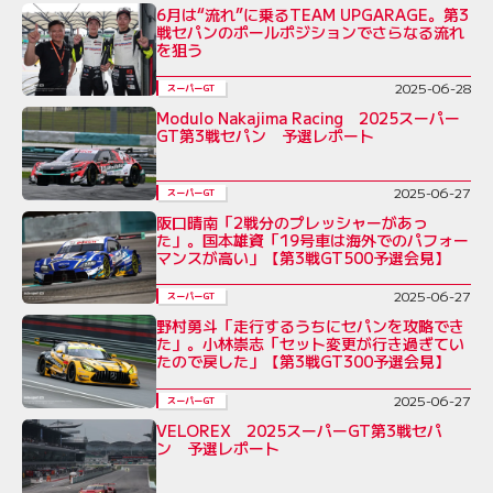
6月は“流れ”に乗るTEAM UPGARAGE。第3
戦セパンのポールポジションでさらなる流れ
を狙う
2025-06-28
スーパーGT
Modulo Nakajima Racing 2025スーパー
GT第3戦セパン 予選レポート
2025-06-27
スーパーGT
阪口晴南「2戦分のプレッシャーがあっ
た」。国本雄資「19号車は海外でのパフォー
マンスが高い」【第3戦GT500予選会見】
2025-06-27
スーパーGT
野村勇斗「走行するうちにセパンを攻略でき
た」。小林崇志「セット変更が行き過ぎてい
たので戻した」【第3戦GT300予選会見】
2025-06-27
スーパーGT
VELOREX 2025スーパーGT第3戦セパ
ン 予選レポート