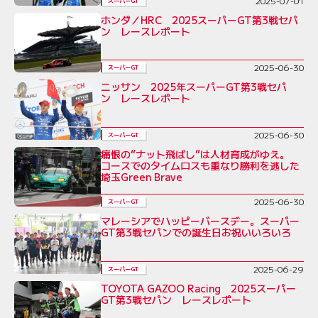
2025-07-01
スーパーGT
ホンダ／HRC 2025スーパーGT第3戦セパ
ン レースレポート
2025-06-30
スーパーGT
ニッサン 2025年スーパーGT第3戦セパ
ン レースレポート
2025-06-30
スーパーGT
痛恨の“ナット飛ばし”は人材育成がゆえ。
コースでのタイムロスも重なり勝利を逃した
埼玉Green Brave
2025-06-30
スーパーGT
マレーシアでハッピーバースデー。スーパー
GT第3戦セパンでの誕生日お祝いいろいろ
2025-06-29
スーパーGT
TOYOTA GAZOO Racing 2025スーパー
GT第3戦セパン レースレポート