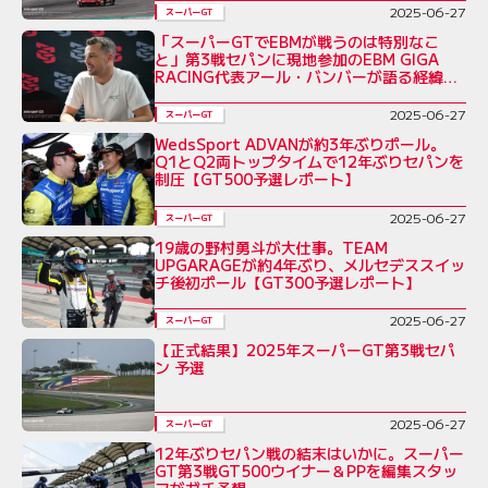
2025-06-27
スーパーGT
「スーパーGTでEBMが戦うのは特別なこ
と」第3戦セパンに現地参加のEBM GIGA
RACING代表アール・バンバーが語る経緯と
魅力
2025-06-27
スーパーGT
WedsSport ADVANが約3年ぶりポール。
Q1とQ2両トップタイムで12年ぶりセパンを
制圧【GT500予選レポート】
2025-06-27
スーパーGT
19歳の野村勇斗が大仕事。TEAM
UPGARAGEが約4年ぶり、メルセデススイッ
チ後初ポール【GT300予選レポート】
2025-06-27
スーパーGT
【正式結果】2025年スーパーGT第3戦セパ
ン 予選
2025-06-27
スーパーGT
12年ぶりセパン戦の結末はいかに。スーパー
GT第3戦GT500ウイナー＆PPを編集スタッ
フがガチ予想