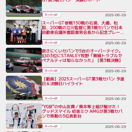
2025-06-29
スーパーGT
スーパーGT参戦150戦の石浦、大嶋、松
田、200戦の立川監督に第3戦セパンで日本
自動車会議所豊田章男会長から記念プレート
贈呈
2025-06-29
スーパーGT
抜きにくいセパンで5台のオーバーテイク。
幻の3位にSTANLEY牧野「無線トラブルで
ペナルティは知らなかった」【第3戦決勝】
2025-06-29
スーパーGT
【動画】2025スーパーGT第3戦セパン 予選
日＆決勝日ハイライト
2025-06-29
スーパーGT
“代役”の中山友貴／奥本隼士組が魅せた！
グッドスマイル 初音ミク AMGが第3戦セパ
ンで殊勲の3位表彰台
2025-06-29
スーパーGT