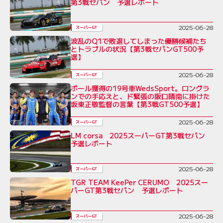
第3戦セパン 予選レポート
2025-06-28
スーパーGT
波乱のQ1で敗退してしまった優勝候補たち
とトラブルの状況【第3戦セパンGT500予
選】
2025-06-28
スーパーGT
ポール獲得の19号車WedsSport。ロングラ
ンでの手応えと、ド緊張の阪口晴南に掛けた
坂東正敬監督の言葉【第3戦GT500予選】
2025-06-28
スーパーGT
LM corsa 2025スーパーGT第3戦セパン
予選レポート
2025-06-28
スーパーGT
TGR TEAM KeePer CERUMO 2025スー
パーGT第3戦セパン 予選レポート
2025-06-28
スーパーGT