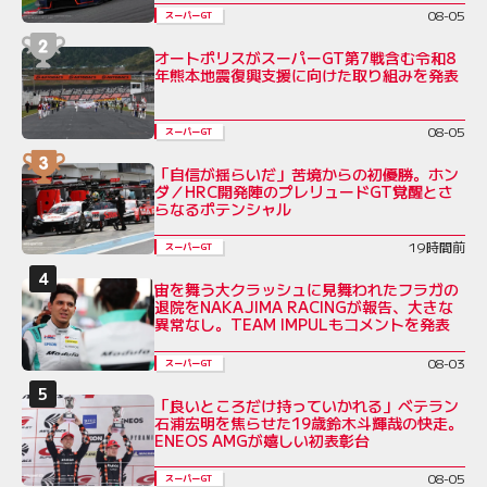
08-05
スーパーGT
オートポリスがスーパーGT第7戦含む令和8
年熊本地震復興支援に向けた取り組みを発表
08-05
スーパーGT
「自信が揺らいだ」苦境からの初優勝。ホン
ダ／HRC開発陣のプレリュードGT覚醒とさ
らなるポテンシャル
19時間前
スーパーGT
宙を舞う大クラッシュに見舞われたフラガの
退院をNAKAJIMA RACINGが報告、大きな
異常なし。TEAM IMPULもコメントを発表
08-03
スーパーGT
「良いところだけ持っていかれる」ベテラン
石浦宏明を焦らせた19歳鈴木斗輝哉の快走。
ENEOS AMGが嬉しい初表彰台
08-05
スーパーGT