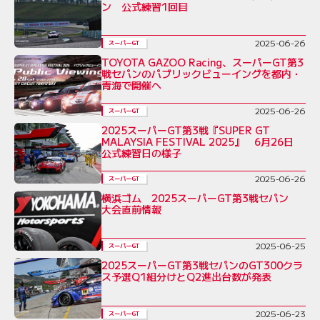
ン 公式練習1回目
2025-06-26
スーパーGT
TOYOTA GAZOO Racing、スーパーGT第3
戦セパンのパブリックビューイングを都内・
青海で開催へ
2025-06-26
スーパーGT
2025スーパーGT第3戦『SUPER GT
MALAYSIA FESTIVAL 2025』 6月26日
公式練習日の様子
2025-06-26
スーパーGT
横浜ゴム 2025スーパーGT第3戦セパン
大会直前情報
2025-06-25
スーパーGT
2025スーパーGT第3戦セパンのGT300クラ
ス予選Q1組分けとQ2進出台数が発表
2025-06-23
スーパーGT