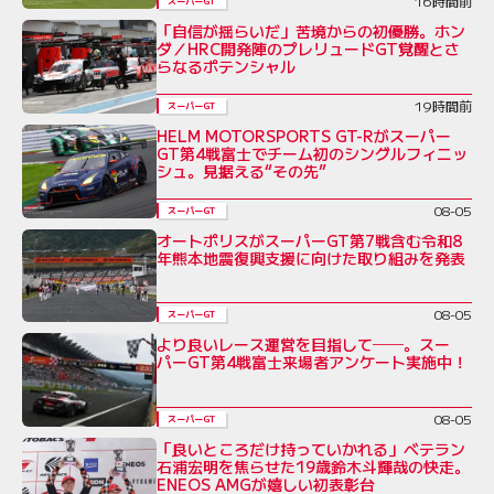
16時間前
スーパーGT
「自信が揺らいだ」苦境からの初優勝。ホン
ダ／HRC開発陣のプレリュードGT覚醒とさ
らなるポテンシャル
19時間前
スーパーGT
HELM MOTORSPORTS GT-Rがスーパー
GT第4戦富士でチーム初のシングルフィニッ
シュ。見据える“その先”
08-05
スーパーGT
オートポリスがスーパーGT第7戦含む令和8
年熊本地震復興支援に向けた取り組みを発表
08-05
スーパーGT
より良いレース運営を目指して──。スー
パーGT第4戦富士来場者アンケート実施中！
08-05
スーパーGT
「良いところだけ持っていかれる」ベテラン
石浦宏明を焦らせた19歳鈴木斗輝哉の快走。
ENEOS AMGが嬉しい初表彰台