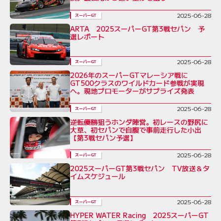
2025-06-28
スーパーGT
ARTA 2025スーパーGT第3戦セパン 予
選レポート
2025-06-28
スーパーGT
2026年のスーパーGTマレーシア戦に
GT500クラスのワイルドカード参戦が実現
へ。現地プロモーターがサプライズ発表
2025-06-28
スーパーGT
逆転優勝狙うホンダ陣営。初レースの野尻に
大草、初セパンで自腹で事前走行した小出
【第3戦セパン予選】
2025-06-28
スーパーGT
2025スーパーGT第3戦セパン TV放送＆タ
イムスケジュール
2025-06-28
スーパーGT
HYPER WATER Racing 2025スーパーGT