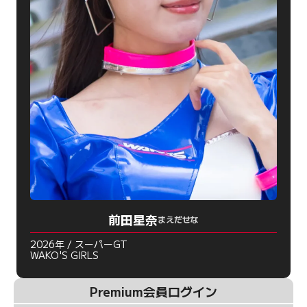
前田星奈
まえだせな
2026年 / スーパーGT
WAKO'S GIRLS
Premium会員ログイン