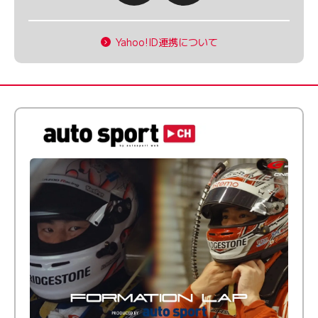
Yahoo!ID連携について
倒す相手を、信じてる。小林利徠斗 × 野村勇斗
【FORMATION LAP Produced by auto sport】