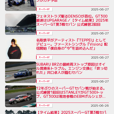
2025-06-27
スーパーGT
フェネストラズ駆るDENSOが首位。GT300
最速はUPGARAGE／【タイム結果】2025年
スーパーGT第3戦セパン 公式練習2回目
2025-06-27
スーパーGT
名取鉄平がアーティスト『TEPPEI』として
デビュー。ファーストシングル『Vision』配
信開始「僕自身の“今”を詰め込んだ」
2025-06-27
スーパーGT
SUBARU BRZの最終周ストップ原因はオイ
ル潤滑系トラブル。エンジン交換と「吹っ切
れた」井口卓人が臨むセパン
2025-06-27
スーパーGT
12年ぶりのスーパーGTセパン戦が始まる。
公式練習1回目はSTANLEYがGT500トッ
プ、GT300は現地参戦のEBMポルシェが最
速
2025-06-26
スーパーGT
【タイム結果】2025スーパーGT第3戦セパ