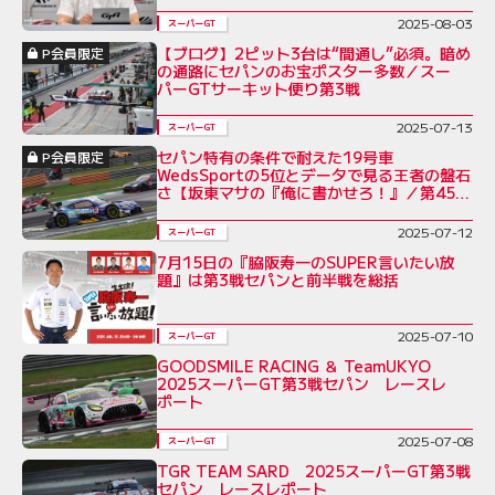
2025-08-03
スーパーGT
【ブログ】2ピット3台は“間通し”必須。暗め
P会員限定
の通路にセパンのお宝ポスター多数／スー
パーGTサーキット便り第3戦
2025-07-13
スーパーGT
セパン特有の条件で耐えた19号車
P会員限定
WedsSportの5位とデータで見る王者の盤石
さ【坂東マサの『俺に書かせろ！』／第45
回】
2025-07-12
スーパーGT
7月15日の『脇阪寿一のSUPER言いたい放
題』は第3戦セパンと前半戦を総括
2025-07-10
スーパーGT
GOODSMILE RACING ＆ TeamUKYO
2025スーパーGT第3戦セパン レースレ
ポート
2025-07-08
スーパーGT
TGR TEAM SARD 2025スーパーGT第3戦
セパン レースレポート