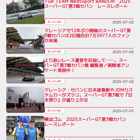
TGR TEAM WedsSport BANDOH 2025
スーパーGT第3戦セパン レースレポート
2025-07-02
スーパーGT
マレーシアで12年ぶり開催のスーパーGT第
3戦セパンは2日間合計7万5977人のファン
が来場
2025-07-02
スーパーGT
より良いレース運営を目指して──。スー
パーGT第3戦セパン戦 観覧者／視聴者アン
ケート実施中！
2025-07-02
スーパーGT
マレーシア・セパンに日本語看板やJDMカス
タムカーがズラリ。スーパーGT第3戦で『日
本祭り』が盛り上がる
2025-07-01
スーパーGT
横浜ゴム 2025スーパーGT第3戦セパン
レースレポート