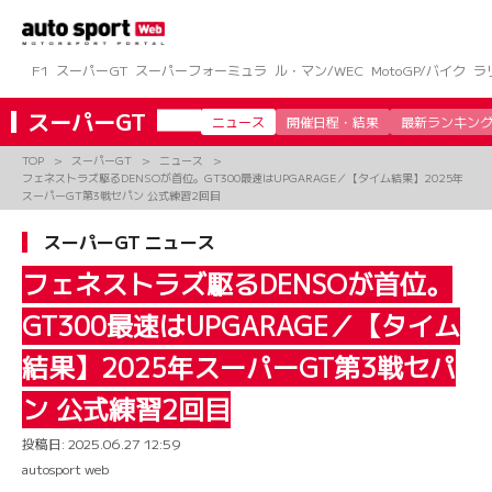
コ
ン
テ
ン
F1
スーパーGT
スーパーフォーミュラ
ル・マン/WEC
MotoGP/バイク
ラ
ツ
へ
スーパーGT
ニュース
開催日程・結果
最新ランキン
ス
キ
TOP
スーパーGT
ニュース
ッ
フェネストラズ駆るDENSOが首位。GT300最速はUPGARAGE／【タイム結果】2025年
プ
スーパーGT第3戦セパン 公式練習2回目
スーパーGT ニュース
フェネストラズ駆るDENSOが首位。
GT300最速はUPGARAGE／【タイム
結果】2025年スーパーGT第3戦セパ
ン 公式練習2回目
投稿日:
2025.06.27 12:59
autosport web