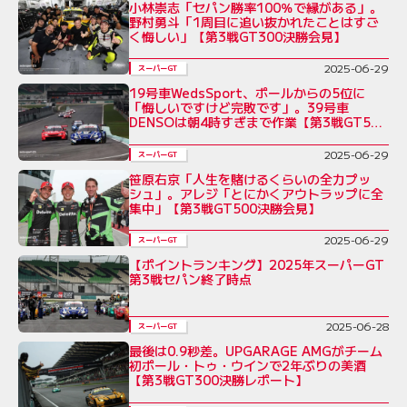
小林崇志「セパン勝率100％で縁がある」。
野村勇斗「1周目に追い抜かれたことはすご
く悔しい」【第3戦GT300決勝会見】
2025-06-29
スーパーGT
19号車WedsSport、ポールからの5位に
「悔しいですけど完敗です」。39号車
DENSOは朝4時すぎまで作業【第3戦GT500
決勝】
2025-06-29
スーパーGT
笹原右京「人生を賭けるくらいの全力プッ
シュ」。アレジ「とにかくアウトラップに全
集中」【第3戦GT500決勝会見】
2025-06-29
スーパーGT
【ポイントランキング】2025年スーパーGT
第3戦セパン終了時点
2025-06-28
スーパーGT
最後は0.9秒差。UPGARAGE AMGがチーム
初ポール・トゥ・ウインで2年ぶりの美酒
【第3戦GT300決勝レポート】