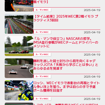
戦イモラ】
2025-04-19
ル・マン/WEC
【タイム結果】2025年WEC第2戦イモラ プ
ラクティス3回目
2025-04-19
ル・マン/WEC
「ル・マンで役立つ」NASCARの哲学。
IMSA並行参戦がWECチームとドライバーの
メリットに
2025-04-19
ル・マン/WEC
勝利を逃した同士討ちから前を向くキャデ
ラックJOTA「失敗から学ぶことは多い」と
あらゆる点を見直す
2025-04-19
ル・マン/WEC
ロッシ、WECイモラで表彰台の再現とタイト
ル争い浮上を狙う。まずは自らの手で予選
ポール獲得を目指す
2025-04-19
ル・マン/WEC