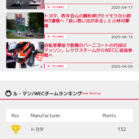
2025-04-17
ル・マン/WEC
トヨタ、昨年会心の勝利挙げたイモラから欧
州3連戦へ「良い思い出がある」と小林可夢
偉
2025-04-14
ル・マン/WEC
自転車事故で負傷のバーニコートの代役は
マッソン。レクサスチームからWECに追加参
戦へ
2025-04-04
ル・マン/WEC
ル・マン/WECチームランキング
Team Ranking
Pos.
Manufacturer
Points
トヨタ
132