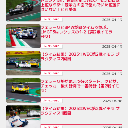
トヨタ／GR、連覇を狙うWECイモラ初日は
上位ならず「競争力の面で望んでいた位置に
はいない」と可夢偉
2025-04-19
ル・マン/WEC
フェラーリとBMWが同タイムで並ぶ。
LMGT3はレクサスの1-2【第2戦イモラ
FP2】
2025-04-19
ル・マン/WEC
【タイム結果】2025年WEC第2戦イモラ プ
ラクティス2回目
2025-04-19
ル・マン/WEC
フェラーリ勢が地元で好スタート。クビサ、
チェッカー後の計測で一番時計【第2戦イモ
ラ】
2025-04-18
ル・マン/WEC
【タイム結果】2025年WEC第2戦イモラ プ
ラクティス1回目
2025-04-18
ル・マン/WEC