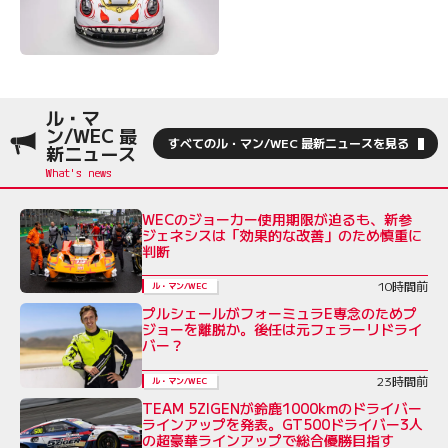
ル・マ
ン/WEC 最
すべてのル・マン/WEC 最新ニュースを見る
新ニュース
WECのジョーカー使用期限が迫るも、新参
ジェネシスは「効果的な改善」のため慎重に
判断
10時間前
ル・マン/WEC
プルシェールがフォーミュラE専念のためプ
ジョーを離脱か。後任は元フェラーリドライ
バー？
23時間前
ル・マン/WEC
TEAM 5ZIGENが鈴鹿1000kmのドライバー
ラインアップを発表。GT500ドライバー3人
の超豪華ラインアップで総合優勝目指す