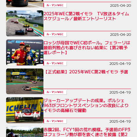
2025-04-20
ル・マン/WEC
2025年WEC第2戦イモラ TV放送＆タイム
スケジュール／最新エントリーリスト
2025-04-20
ル・マン/WEC
ロッシが母国でWEC初ポール。フェラーリは
最前列独占も喜びきれない結果に【第2戦予
選レポート】
2025-04-19
ル・マン/WEC
【正式結果】2025年WEC第2戦イモラ 予選
2025-04-19
ル・マン/WEC
ジョーカーアップデートの成果。ポルシェ
963がフロントサスペンションの改良により
イモラの高縁石で躍動
2025-04-19
ル・マン/WEC
赤旗2回、FCY1回の荒れ模様。予選前のFP3
はフェラーリ勢が群を抜く速さを披露【第2