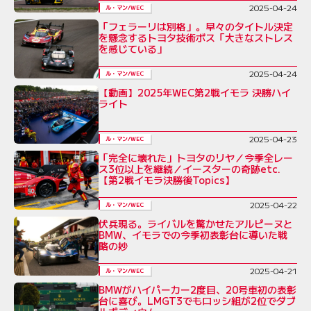
2025-04-24
ル・マン/WEC
「フェラーリは別格」。早々のタイトル決定
を懸念するトヨタ技術ボス「大きなストレス
を感じている」
2025-04-24
ル・マン/WEC
【動画】2025年WEC第2戦イモラ 決勝ハイ
ライト
2025-04-23
ル・マン/WEC
「完全に壊れた」トヨタのリヤ／今季全レー
ス3位以上を継続／イースターの奇跡etc.
【第2戦イモラ決勝後Topics】
2025-04-22
ル・マン/WEC
伏兵現る。ライバルを驚かせたアルピーヌと
BMW、イモラでの今季初表彰台に導いた戦
略の妙
2025-04-21
ル・マン/WEC
BMWがハイパーカー2度目、20号車初の表彰
台に喜び。LMGT3でもロッシ組が2位でダブ