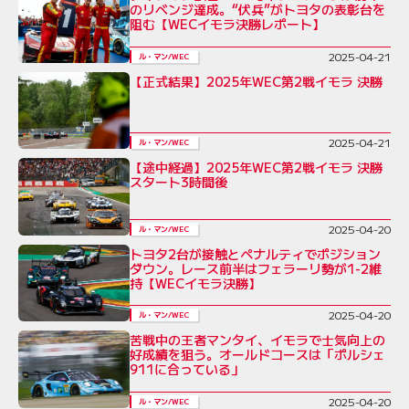
のリベンジ達成。“伏兵”がトヨタの表彰台を
阻む【WECイモラ決勝レポート】
2025-04-21
ル・マン/WEC
【正式結果】2025年WEC第2戦イモラ 決勝
2025-04-21
ル・マン/WEC
【途中経過】2025年WEC第2戦イモラ 決勝
スタート3時間後
2025-04-20
ル・マン/WEC
トヨタ2台が接触とペナルティでポジション
ダウン。レース前半はフェラーリ勢が1-2維
持【WECイモラ決勝】
2025-04-20
ル・マン/WEC
苦戦中の王者マンタイ、イモラで士気向上の
好成績を狙う。オールドコースは「ポルシェ
911に合っている」
2025-04-20
ル・マン/WEC