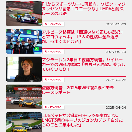
F1からスポーツカーに再転向。ケビン・マグ
ヌッセンが語る「ユニークな」LMDhと耐久
レースの心得
2025-05-01
ル・マン/WEC
アルピーヌ移籍は「間違いなく正しい選択」
とマコウィッキ。「3人の性格は全然違う
が、うまくまとまる」
2025-04-29
ル・マン/WEC
マクラーレン2年目の佐藤万璃音。ハイパー
カーでのWEC参戦は「もちろん希望。交渉し
ていくつもり」
2025-04-28
ル・マン/WEC
佐藤万璃音 2025年WEC第2戦イモラ
レースレポート
2025-04-24
ル・マン/WEC
コルベットが波乱のイモラで堅実な走り。
LMGT3首位キープのジュンカデラ「自分た
ちのことに集中した」