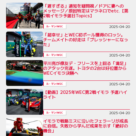
「遅すぎる」通知を疑問視／ドアに妻への
メッセージ／原因特定はマラネロでetc.【第
2戦イモラ予選日Topics】
2025-04-20
ル・マン/WEC
「超幸せ」とWEC初ポール獲得のロッシ。
チームメイトの好走は「プレッシャーになっ
た」
2025-04-20
ル・マン/WEC
平川亮が僚友デ・フリースを上回る「満足」
のアタック完遂。トヨタの2台は好位置から
WECイモラ決勝へ
2025-04-20
ル・マン/WEC
【動画】2025年WEC第2戦イモラ 予選ハイ
ライト
2025-04-20
ル・マン/WEC
イモラで戦略ミスに泣いたフェラーリが成長
に自信。失敗から学んだ成果を示す「絶好の
機会」