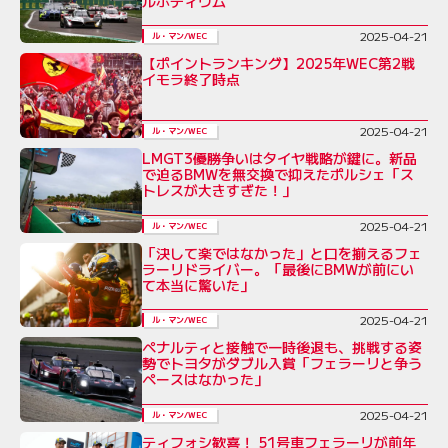
ルポディウム
2025-04-21
ル・マン/WEC
【ポイントランキング】2025年WEC第2戦
イモラ終了時点
2025-04-21
ル・マン/WEC
LMGT3優勝争いはタイヤ戦略が鍵に。新品
で迫るBMWを無交換で抑えたポルシェ「ス
トレスが大きすぎた！」
2025-04-21
ル・マン/WEC
「決して楽ではなかった」と口を揃えるフェ
ラーリドライバー。「最後にBMWが前にい
て本当に驚いた」
2025-04-21
ル・マン/WEC
ペナルティと接触で一時後退も、挑戦する姿
勢でトヨタがダブル入賞「フェラーリと争う
ペースはなかった」
2025-04-21
ル・マン/WEC
ティフォシ歓喜！ 51号車フェラーリが前年