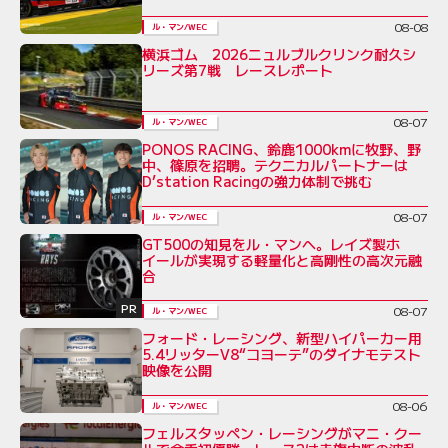
08-08
ル・マン/WEC
横浜ゴム 2026ニュルブルクリンク耐久シ
リーズ第7戦 レースレポート
08-07
ル・マン/WEC
PONOS RACING、鈴鹿1000kmに牧野、野
中、篠原を招聘。テクニカルパートナーは
D’station Racingの強力体制で挑む
08-07
ル・マン/WEC
GT500の知見をル・マンへ。レイズ製ホ
イールが実現する軽量化と高剛性の高次元融
合
PR
08-07
ル・マン/WEC
フォード・レーシング、新型ハイパーカー用
5.4リッターV8“コヨーテ”のダイナモテスト
映像を公開
08-06
ル・マン/WEC
フェルスタッペン・レーシングがマニ・クー