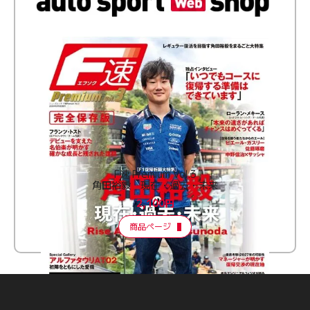
F速 Premium Vol.3
角田裕毅 現在・過去・未来
2,100円
商品ページ