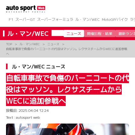
コ
ン
テ
ン
F1
スーパーGT
スーパーフォーミュラ
ル・マン/WEC
MotoGP/バイク
ラ
ツ
へ
ル・マン/WEC
ニュース
開催日程・結果
最新ラン
ス
キ
TOP
ル・マン/WEC
ニュース
ッ
自転車事故で負傷のバーニコートの代役はマッソン。レクサスチームからWECに追加参戦
プ
へ
ル・マン/WEC ニュース
自転車事故で負傷のバーニコートの代
役はマッソン。レクサスチームから
WECに追加参戦へ
投稿日:
2025.04.04 12:24
Text : autosport web