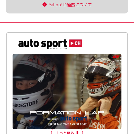
Yahoo!ID連携について
倒す相手を、信じてる。小林利徠斗 × 野村勇斗
【FORMATION LAP Produced by auto sport】
2026 Episode 2
もっと見る