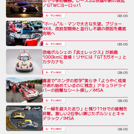
ルで今季初優勝。レース2は赤旗中断の波乱
／GTWCヨーロッパ
08-06
ル・マン/WEC
“ホーム”ル・マンで大きな失望。プジョー
9X8、改良型開発と並行し不調の原因を徹底
究明へ
08-06
ル・マン/WEC
恐竜ポルシェの『武士レックス』が鈴鹿
1000kmに登場！リヤには「GT3ガオー」と
カタカナも
08-05
ル・マン/WEC
撤退で“ホンダの哲学”実らず「ようやく成果
が表れ始めているのに残念」アキュラドライ
バーの困難なシート探し／IMSA
08-05
ル・マン/WEC
「一線を超えた走り」と残り11分での接触を
非難。激しい2位争い演じたポルシェとキャ
デラック／IMSA
08-05
ル・マン/WEC