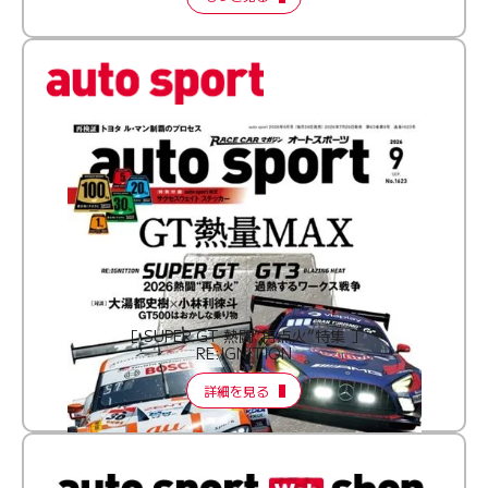
［ SUPER GT 熱闘“再点火”特集 ］
RE:IGNITION
詳細を見る