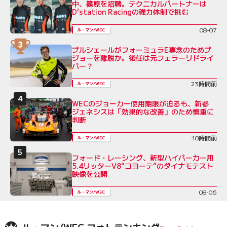
中、篠原を招聘。テクニカルパートナーは
D’station Racingの強力体制で挑む
08-07
ル・マン/WEC
プルシェールがフォーミュラE専念のためプ
ジョーを離脱か。後任は元フェラーリドライ
バー？
23時間前
ル・マン/WEC
WECのジョーカー使用期限が迫るも、新参
ジェネシスは「効果的な改善」のため慎重に
判断
10時間前
ル・マン/WEC
フォード・レーシング、新型ハイパーカー用
5.4リッターV8“コヨーテ”のダイナモテスト
映像を公開
08-06
ル・マン/WEC