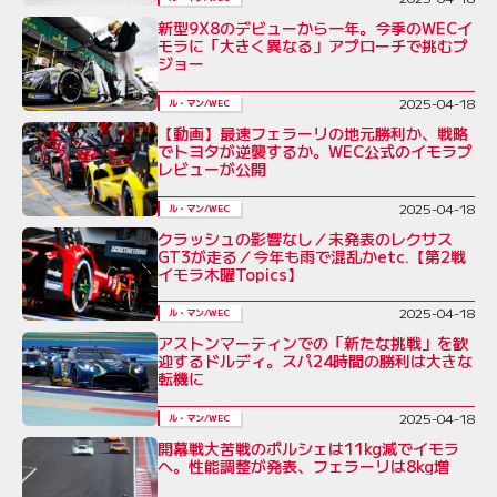
新型9X8のデビューから一年。今季のWECイ
モラに「大きく異なる」アプローチで挑むプ
ジョー
2025-04-18
ル・マン/WEC
【動画】最速フェラーリの地元勝利か、戦略
でトヨタが逆襲するか。WEC公式のイモラプ
レビューが公開
2025-04-18
ル・マン/WEC
クラッシュの影響なし／未発表のレクサス
GT3が走る／今年も雨で混乱かetc.【第2戦
イモラ木曜Topics】
2025-04-18
ル・マン/WEC
アストンマーティンでの「新たな挑戦」を歓
迎するドルディ。スパ24時間の勝利は大きな
転機に
2025-04-18
ル・マン/WEC
開幕戦大苦戦のポルシェは11kg減でイモラ
へ。性能調整が発表、フェラーリは8kg増