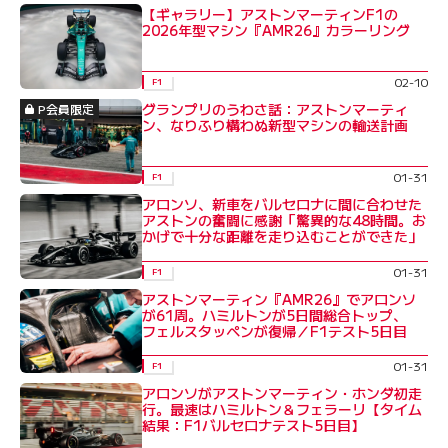
【ギャラリー】アストンマーティンF1の
2026年型マシン『AMR26』カラーリング
02-10
F1
グランプリのうわさ話：アストンマーティ
P会員限定
ン、なりふり構わぬ新型マシンの輸送計画
01-31
F1
アロンソ、新車をバルセロナに間に合わせた
アストンの奮闘に感謝「驚異的な48時間。お
かげで十分な距離を走り込むことができた」
01-31
F1
アストンマーティン『AMR26』でアロンソ
が61周。ハミルトンが5日間総合トップ、
フェルスタッペンが復帰／F1テスト5日目
01-31
F1
アロンソがアストンマーティン・ホンダ初走
行。最速はハミルトン＆フェラーリ【タイム
結果：F1バルセロナテスト5日目】