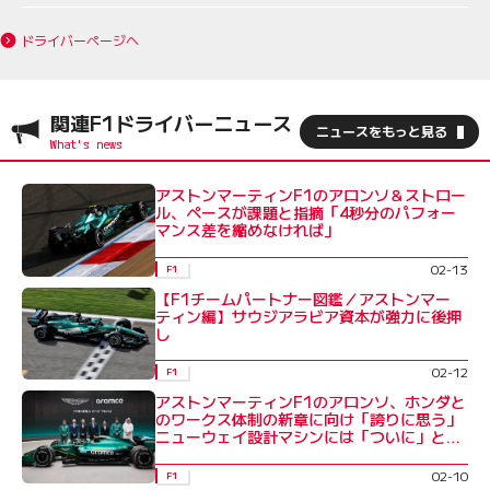
ドライバーページへ
関連F1ドライバーニュース
ニュースをもっと見る
アストンマーティンF1のアロンソ＆ストロー
ル、ペースが課題と指摘「4秒分のパフォー
マンス差を縮めなければ」
02-13
F1
【F1チームパートナー図鑑／アストンマー
ティン編】サウジアラビア資本が強力に後押
し
02-12
F1
アストンマーティンF1のアロンソ、ホンダと
のワークス体制の新章に向け「誇りに思う」
ニューウェイ設計マシンには「ついに」と喜
び
02-10
F1