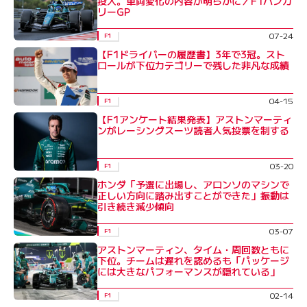
投入。車両変化の内容が明らかに／F1ハンガ
リーGP
07-24
F1
【F1ドライバーの履歴書】3年で3冠。スト
ロールが下位カテゴリーで残した非凡な成績
04-15
F1
【F1アンケート結果発表】アストンマーティ
ンがレーシングスーツ読者人気投票を制する
03-20
F1
ホンダ「予選に出場し、アロンソのマシンで
正しい方向に踏み出すことができた」振動は
引き続き減少傾向
03-07
F1
アストンマーティン、タイム・周回数ともに
下位。チームは遅れを認めるも「パッケージ
には大きなパフォーマンスが隠れている」
02-14
F1