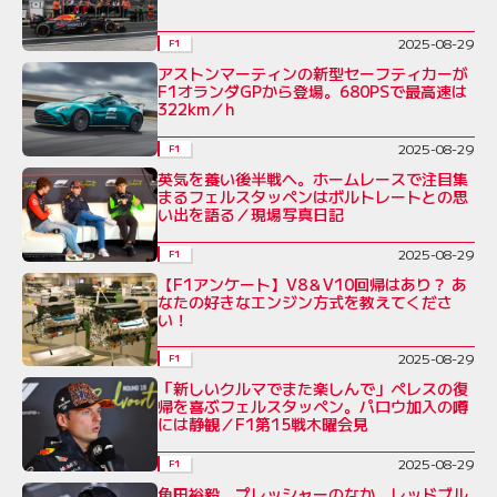
2025-08-29
F1
アストンマーティンの新型セーフティカーが
F1オランダGPから登場。680PSで最高速は
322km／h
2025-08-29
F1
英気を養い後半戦へ。ホームレースで注目集
まるフェルスタッペンはボルトレートとの思
い出を語る／現場写真日記
2025-08-29
F1
【F1アンケート】V8＆V10回帰はあり？ あ
なたの好きなエンジン方式を教えてくださ
い！
2025-08-29
F1
「新しいクルマでまた楽しんで」ペレスの復
帰を喜ぶフェルスタッペン。パロウ加入の噂
には静観／F1第15戦木曜会見
2025-08-29
F1
角田裕毅、プレッシャーのなか、レッドブル