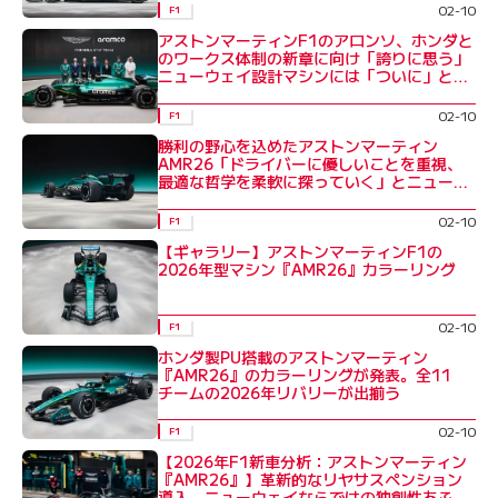
02-10
F1
アストンマーティンF1のアロンソ、ホンダと
のワークス体制の新章に向け「誇りに思う」
ニューウェイ設計マシンには「ついに」と喜
び
02-10
F1
勝利の野心を込めたアストンマーティン
AMR26「ドライバーに優しいことを重視、
最適な哲学を柔軟に探っていく」とニュー
ウェイ
02-10
F1
【ギャラリー】アストンマーティンF1の
2026年型マシン『AMR26』カラーリング
02-10
F1
ホンダ製PU搭載のアストンマーティン
『AMR26』のカラーリングが発表。全11
チームの2026年リバリーが出揃う
02-10
F1
【2026年F1新車分析：アストンマーティン
『AMR26』】革新的なリヤサスペンション
導入。ニューウェイならではの独創性あふれ