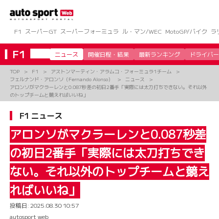
コ
ン
テ
ン
F1
スーパーGT
スーパーフォーミュラ
ル・マン/WEC
MotoGP/バイク
ラ
ツ
へ
F1
ニュース
開催日程・結果
最新ランキング
ドライバー
ス
キ
TOP
F1
アストンマーティン・アラムコ・フォーミュラ1チーム
ッ
フェルナンド・アロンソ（Fernando Alonso）
ニュース
プ
アロンソがマクラーレンと0.087秒差の初日2番手「実際には太刀打ちできない。それ以外
のトップチームと競えればいいね」
F1 ニュース
アロンソがマクラーレンと0.087秒差
の初日2番手「実際には太刀打ちでき
ない。それ以外のトップチームと競え
ればいいね」
投稿日:
2025.08.30 10:57
autosport web