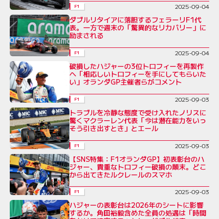
2025-09-04
F1
ダブルリタイアに落胆するフェラーリF1代
表。一方で週末の「驚異的なリカバリー」に
励まされる
2025-09-04
F1
破損したハジャーの3位トロフィーを再製作
へ「相応しいトロフィーを手にしてもらいた
い」オランダGP主催者らがコメント
2025-09-03
F1
トラブルを冷静な態度で受け入れたノリスに
驚くマクラーレン代表「今は潜在能力をいっ
そう引き出すとき」とエール
2025-09-03
F1
【SNS特集：F1オランダGP】初表彰台のハ
ジャー、貴重なトロフィー破損の顛末。どこ
から出てきたルクレールのスマホ
2025-09-03
F1
ハジャーの表彰台は2026年のシートに影響
するか。角田裕毅含めた全員の処遇は「時間