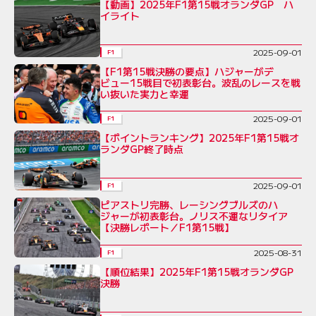
【動画】2025年F1第15戦オランダGP ハ
イライト
2025-09-01
F1
【F1第15戦決勝の要点】ハジャーがデ
ビュー15戦目で初表彰台。波乱のレースを戦
い抜いた実力と幸運
2025-09-01
F1
【ポイントランキング】2025年F1第15戦オ
ランダGP終了時点
2025-09-01
F1
ピアストリ完勝、レーシングブルズのハ
ジャーが初表彰台。ノリス不運なリタイア
【決勝レポート／F1第15戦】
2025-08-31
F1
【順位結果】2025年F1第15戦オランダGP
決勝