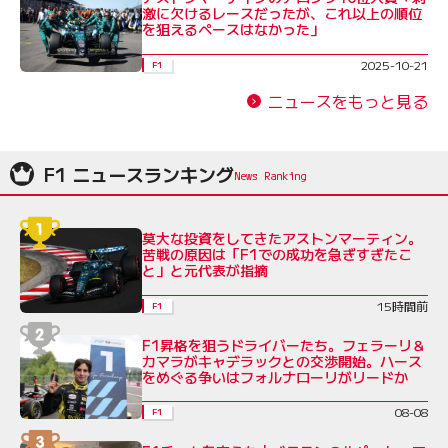
激に欠けるレースだったが、これ以上の順位
を狙えるペースはなかった」
2025-10-21
F1
ニュースをもっと見る
F1 ニュースランキング
莫大な投資をしてきたアストンマーティン。
苦戦の原因は「F1での成功を急ぎすぎたこ
と」と元代表が指摘
15時間前
F1
F1昇格を狙うドライバーたち。フェラーリ＆
カマラがキャデラックとの交渉開始。ハース
をめぐる争いはフォルナローリがリードか
08-08
F1