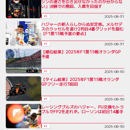
シンの速さを引き出せなかったのか分からな
い」決勝での挽回、入賞を目指す
2025-08-31
F1
ハジャーの新人らしからぬ安定感。メルセデ
スのラッセルを退け2列目4番グリッドを掴む
【F1第15戦予選の要点】
2025-08-31
F1
【順位結果】2025年F1第15戦オランダGP
予選
2025-08-30
F1
【タイム結果】2025年F1第15戦オランダ
GPフリー走行3回目
2025-08-30
F1
レーシングブルズのハジャー、PU交換もトラ
ブルでFP2を走れず。ローソンは初日14番手
2025-08-30
F1