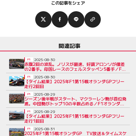
この記事をシェア
関連記事
2025-08-30
F1
赤旗2回の波乱。ノリスが最速、好調アロンソが僅差
の2番手。母国レースのフェルスタッペン5番手／F1
オランダGP FP2
2025-08-30
F1
【タイム結果】2025年F1第15戦オランダGPフリー
走行2回目
2025-08-29
F1
シーズン後半戦がスタート、マクラーレン勢が首位発
進。中団勢がトップ10の半数占める／F1オランダGP
FP1
2025-08-29
F1
【タイム結果】2025年F1第15戦オランダGPフリー
走行1回目
2025-08-31
F1
2025年F1第15戦オランダGP TV放送＆タイムスケ