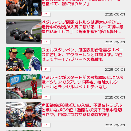
を食べて、家に帰りたい」
2025-09-01
F1
ペダルマップ問題でトルクは通常の半分に。
走行中の対処が入賞に繋がる「レース後は感
情が込み上げた」【角田裕毅F1第15戦分
析】
2025-09-01
F1
フェルスタッペン、母国表彰台を喜ぶ「ペー
スに苦しみ、マクラーレンとは戦えず。2位
はラッキー」ハジャーへの称賛も
2025-09-01
F1
ハミルトンがスタート前の黄旗違反により次
戦イタリアで5グリッド降格。接触のルク
レールとラッセルはペナルティなし
2025-09-01
F1
角田裕毅が8戦ぶりの入賞。不運＆トラブル
と戦いながら9位「過酷な状況下で集中を切
らさず。自信につながる特別な結果」
2025-09-01
F1