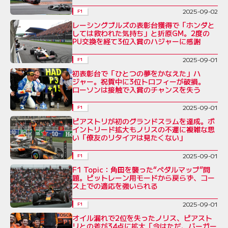
2025-09-02
F1
レーシングブルズの表彰台獲得で「ホンダと
しては救われた気持ち」と折原GM。2度の
PU交換を経て3位入賞のハジャーに感謝
2025-09-01
F1
初表彰台で「ひとつの夢をかなえた」ハ
ジャー。祝賀中に3位トロフィーが破損。
ローソンは接触で入賞のチャンスを失う
2025-09-01
F1
ピアストリが初のグランドスラムを達成。ポ
イントリード拡大もノリスの不運に複雑な思
い「僚友のリタイアは見たくない」
2025-09-01
F1
F1 Topic：角田を襲った“ペダルマップ”問
題。ピットレーン用モードから戻らず、コー
ス上での適応を強いられる
2025-09-01
F1
オイル漏れで2位を失ったノリス、ピアスト
リとの差が34点に拡大「今はただ、バーガー