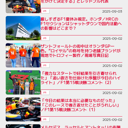
をかけて決定する」とレッドブル代表
2025-09-03
F1
厳しすぎるF1夏休み規定。ホンダ／HRCの
F1セクションはシャットダウンで国内活動へ
の影響はどこまで？
2025-09-02
F1
ザントフォールトの街中はオランダGP一
色。“ロイヤル”の称号を持つ老舗ブランドが
現地でトロフィー製作／現場写真日記
2025-09-02
F1
「強力なスタートで好結果を引き寄せられ
た」「追い抜きを仕掛けた序盤が今日のハイ
ライト」／F1第15戦決勝コメント（2）
2025-09-02
F1
「今日の結果は本当に必要なものだった」
「このレースで巻き返せたことがうれしい」
／F1第15戦決勝コメント（1）
2025-09-02
F1
メルセデス、ラッセルとアントネッリの布陣