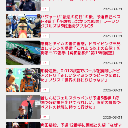
2025-08-31
F1
ハジャーが“最悪の初日”の後、予選自己ベス
ト4番手「予想もしなかった結果」レーシン
グブルズは3戦連続ダブルQ3
2025-08-31
F1
感覚とタイムの差に当惑。ドライビングも見
直しマシンを準備「これまで以上の自信」を
得るも12番手【角田裕毅F1第15戦展望】
2025-08-31
F1
形勢逆転、0.012秒差でポールを獲得したピ
アストリ「正しいタイミングでピークに達し
た」ノリス「世界の終わりじゃない」
2025-08-31
F1
苦しんだフェルスタッペンが予選3番手「母
国で好結果を出せてうれしい。直前の調整で
ベストの状態に持って行けた」
2025-08-31
F1
角田裕毅、予選12番手に困惑と失望「なぜマ