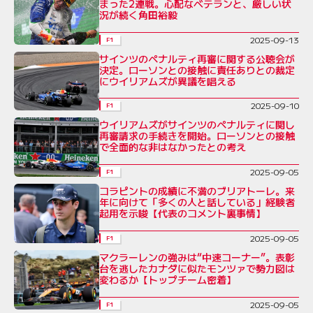
まった2連戦。心配なベテランと、厳しい状
況が続く角田裕毅
2025-09-13
F1
サインツのペナルティ再審に関する公聴会が
決定。ローソンとの接触に責任ありとの裁定
にウイリアムズが異議を唱える
2025-09-10
F1
ウイリアムズがサインツのペナルティに関し
再審請求の手続きを開始。ローソンとの接触
で全面的な非はなかったとの考え
2025-09-05
F1
コラピントの成績に不満のブリアトーレ。来
年に向けて「多くの人と話している」経験者
起用を示唆【代表のコメント裏事情】
2025-09-05
F1
マクラーレンの強みは“中速コーナー”。表彰
台を逃したカナダに似たモンツァで勢力図は
変わるか【トップチーム密着】
2025-09-05
F1