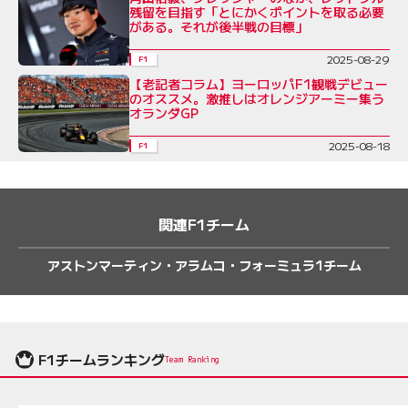
残留を目指す「とにかくポイントを取る必要
がある。それが後半戦の目標」
2025-08-29
F1
【老記者コラム】ヨーロッパF1観戦デビュー
のオススメ。激推しはオレンジアーミー集う
オランダGP
2025-08-18
F1
関連F1チーム
アストンマーティン・アラムコ・フォーミュラ1チーム
F1チームランキング
Team Ranking