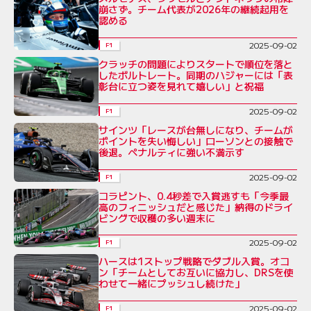
崩さず。チーム代表が2026年の継続起用を
認める
2025-09-02
F1
クラッチの問題によりスタートで順位を落と
したボルトレート。同期のハジャーには「表
彰台に立つ姿を見れて嬉しい」と祝福
2025-09-02
F1
サインツ「レースが台無しになり、チームが
ポイントを失い悔しい」ローソンとの接触で
後退。ペナルティに強い不満示す
2025-09-02
F1
コラピント、0.4秒差で入賞逃すも「今季最
高のフィニッシュだと感じた」納得のドライ
ビングで収穫の多い週末に
2025-09-02
F1
ハースは1ストップ戦略でダブル入賞。オコ
ン「チームとしてお互いに協力し、DRSを使
わせて一緒にプッシュし続けた」
2025-09-02
F1