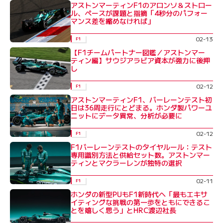
アストンマーティンF1のアロンソ＆ストロー
ル、ペースが課題と指摘「4秒分のパフォー
マンス差を縮めなければ」
02-13
F1
【F1チームパートナー図鑑／アストンマー
ティン編】サウジアラビア資本が強力に後押
し
02-12
F1
アストンマーティンF1、バーレーンテスト初
日は36周走行にとどまる。ホンダ製パワーユ
ニットにデータ異常、分析が必要に
02-12
F1
F1バーレーンテストのタイヤルール：テスト
専用識別方法と供給セット数。アストンマー
ティンとマクラーレンが独特の選択
02-11
F1
ホンダの新型PUもF1新時代へ「最もエキサ
イティングな挑戦の第一歩をともにできるこ
とを嬉しく思う」とHRC渡辺社長