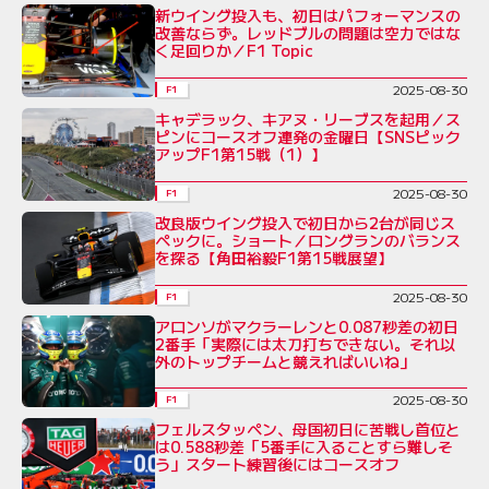
新ウイング投入も、初日はパフォーマンスの
改善ならず。レッドブルの問題は空力ではな
く足回りか／F1 Topic
2025-08-30
F1
キャデラック、キアヌ・リーブスを起用／ス
ピンにコースオフ連発の金曜日【SNSピック
アップF1第15戦（1）】
2025-08-30
F1
改良版ウイング投入で初日から2台が同じス
ペックに。ショート／ロングランのバランス
を探る【角田裕毅F1第15戦展望】
2025-08-30
F1
アロンソがマクラーレンと0.087秒差の初日
2番手「実際には太刀打ちできない。それ以
外のトップチームと競えればいいね」
2025-08-30
F1
フェルスタッペン、母国初日に苦戦し首位と
は0.588秒差「5番手に入ることすら難しそ
う」スタート練習後にはコースオフ