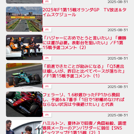
2025-08-31
F1
2025年F1第15戦オランダGP TV放送＆タ
イムスケジュール
2025-08-31
F1
「ハジャーにおめでとうと言いたい」「優勝
には運が必要。表彰台を狙いたい」／F1第
15戦予選コメント（2）
2025-08-31
F1
「前進できたことが励みになる」「Q3進出
は嬉しいが、昨日と比べてペースが落ちた」
／F1第15戦予選コメント（1）
2025-08-31
F1
フェラーリ、1.6秒遅かったFP1から挽回
し、予選6＆7番手「1日で1秒縮めなければ
ならない状況は今後避けたい」と代表
2025-08-31
F1
ハミルトン、夏休みで回復／角田裕毅、調理
器具メーカーのアンバサダーに就任【SNS
ピックアップF1第15戦（2）】