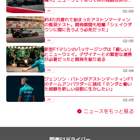
る
02-09
F1
約4カ月遅れて始まったアストンマーティン
の風洞テスト。開発期間も短縮「シェイクダ
ウンに間に合うよう必死だった」
02-05
F1
新型F1マシンのパッケージングは「厳しい」
とニューウェイ。デザイナーとの緊密な連携
が必要だったと開発を振り返る
02-04
F1
ジェンソン・バトンがアストンマーティンF1
のチームアンバサダーに就任「ホンダと働い
た経験を新しい役割に生かしたい」
02-03
F1
ニュースをもっと見る
関連F1ドライバー