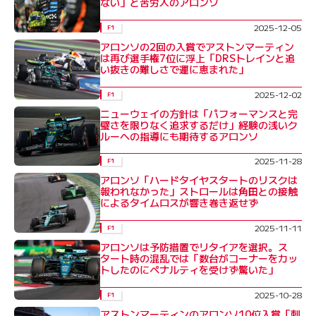
ない」と苦労人のアロンソ
2025-12-05
F1
アロンソの2回の入賞でアストンマーティン
は再び選手権7位に浮上「DRSトレインと追
い抜きの難しさで運に恵まれた」
2025-12-02
F1
ニューウェイの方針は「パフォーマンスと完
璧さを限りなく追求するだけ」経験の浅いク
ルーへの指導にも期待するアロンソ
2025-11-28
F1
アロンソ「ハードタイヤスタートのリスクは
報われなかった」ストロールは角田との接触
によるタイムロスが響き巻き返せず
2025-11-11
F1
アロンソは予防措置でリタイアを選択。ス
タート時の混乱では「数台がコーナーをカッ
トしたのにペナルティを受けず驚いた」
2025-10-28
F1
アストンマーティンのアロンソ10位入賞「刺