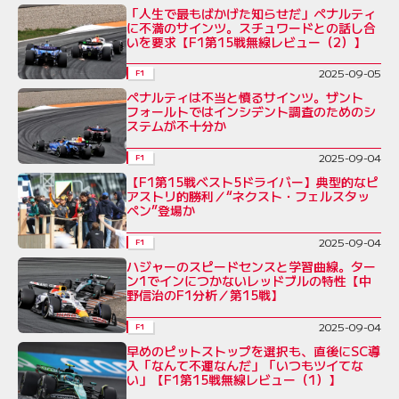
「人生で最もばかげた知らせだ」ペナルティ
に不満のサインツ。スチュワードとの話し合
いを要求【F1第15戦無線レビュー（2）】
2025-09-05
F1
ペナルティは不当と憤るサインツ。ザント
フォールトではインシデント調査のためのシ
ステムが不十分か
2025-09-04
F1
【F1第15戦ベスト5ドライバー】典型的なピ
アストリ的勝利／“ネクスト・フェルスタッ
ペン”登場か
2025-09-04
F1
ハジャーのスピードセンスと学習曲線。ター
ン1でインにつかないレッドブルの特性【中
野信治のF1分析／第15戦】
2025-09-04
F1
早めのピットストップを選択も、直後にSC導
入「なんて不運なんだ」「いつもツイてな
い」【F1第15戦無線レビュー（1）】