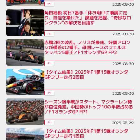
2025-08-30
F1
角田裕毅 初日7番手「休み明けに順調に走
り、自信を築けた」 課題を把握、“奇妙なロ
ングラン”の解決を目指す
2025-08-30
F1
赤旗2回の波乱。ノリスが最速、好調アロン
ソが僅差の2番手。母国レースのフェルス
タッペン5番手／F1オランダGP FP2
2025-08-30
F1
【タイム結果】2025年F1第15戦オランダ
GPフリー走行2回目
2025-08-30
F1
シーズン後半戦がスタート、マクラーレン勢
が首位発進。中団勢がトップ10の半数占める
／F1オランダGP FP1
2025-08-29
F1
【タイム結果】2025年F1第15戦オランダ
GPフリー走行1回目