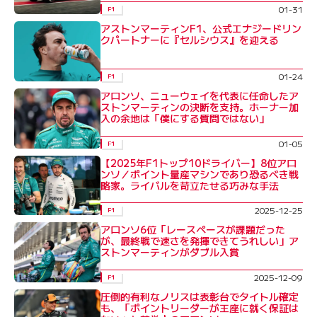
01-31
F1
アストンマーティンF1、公式エナジードリン
クパートナーに『セルシウス』を迎える
01-24
F1
アロンソ、ニューウェイを代表に任命したア
ストンマーティンの決断を支持。ホーナー加
入の余地は「僕にする質問ではない」
01-05
F1
【2025年F1トップ10ドライバー】8位アロ
ンソ／ポイント量産マシンであり恐るべき戦
略家。ライバルを苛立たせる巧みな手法
2025-12-25
F1
アロンソ6位「レースペースが課題だった
が、最終戦で速さを発揮できてうれしい」ア
ストンマーティンがダブル入賞
2025-12-09
F1
圧倒的有利なノリスは表彰台でタイトル確定
も、「ポイントリーダーが王座に就く保証は