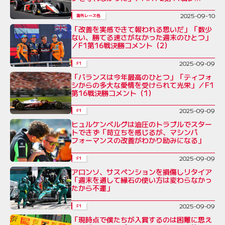
ビュー
2025-09-10
海外レース他
「改善を実感できて報われる思いだ」「数少
ない、勝てる速さがなかった週末のひとつ」
／F1第16戦決勝コメント（2）
2025-09-09
F1
「バランスは今年最高のひとつ」「ティフォ
シからの多大な愛情を受けられて光栄」／F1
第16戦決勝コメント（1）
2025-09-09
F1
ヒュルケンベルグは油圧のトラブルでスター
トできず「苛立ちを感じるが、マシンパ
フォーマンスの改善がわかり励みになる」
2025-09-09
F1
アロンソ、サスペンションを損傷しリタイア
「週末を通して縁石の使い方は変わらなかっ
たから不運」
2025-09-09
F1
「現時点で僕たちが入賞するのは困難に思え