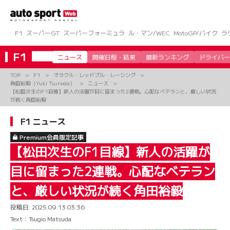
コ
ン
テ
ン
F1
スーパーGT
スーパーフォーミュラ
ル・マン/WEC
MotoGP/バイク
ラ
ツ
へ
F1
ニュース
開催日程・結果
最新ランキング
ドライバー
ス
キ
TOP
F1
オラクル・レッドブル・レーシング
ッ
角田裕毅（Yuki Tsunoda）
ニュース
プ
【松田次生のF1目線】新人の活躍が目に留まった2連戦。心配なベテランと、厳しい状況
が続く角田裕毅
F1 ニュース
Premium会員限定記事
【松田次生のF1目線】新人の活躍が
目に留まった2連戦。心配なベテラン
と、厳しい状況が続く角田裕毅
投稿日:
2025.09.13 03:36
Text：Tsugio Matsuda