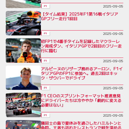
2025-09-05
F1
【タイム結果】2025年F1第16戦イタリア
GPフリー走行1回目
2025-09-05
F1
初FP1で4番手タイムを記録したマクラーレ
ン育成ダン、イタリアGPで2回目のフリー走
行に臨む
2025-09-05
F1
アルピーヌのリザーブ務めるアーロン、F1イ
タリアGPのFP1に参加へ。過去2回はキッ
ク・ザウバーでドライブ
2025-09-05
F1
F1 CEOのスプリントフォーマット推進意見
にドライバーたちは冷ややか「劇的に変える
必要はない」
2025-09-05
F1
隣同士の島で夏休みを過ごしたハミルトンと
角田。王者も訪れたレストランで絆を深める