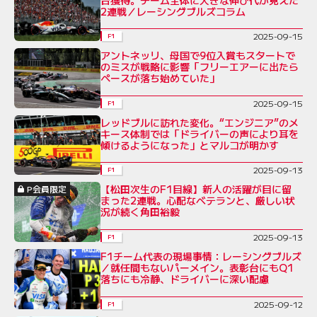
2連戦／レーシングブルズコラム
2025-09-15
F1
アントネッリ、母国で9位入賞もスタートで
のミスが戦略に影響「フリーエアーに出たら
ペースが落ち始めていた」
2025-09-15
F1
レッドブルに訪れた変化。“エンジニア”のメ
キース体制では「ドライバーの声により耳を
傾けるようになった」とマルコが明かす
2025-09-13
F1
【松田次生のF1目線】新人の活躍が目に留
P会員限定
まった2連戦。心配なベテランと、厳しい状
況が続く角田裕毅
2025-09-13
F1
F1チーム代表の現場事情：レーシングブルズ
／就任間もないパーメイン。表彰台にもQ1
落ちにも冷静、ドライバーに深い配慮
2025-09-12
F1