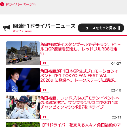
ドライバーページへ
関連F1ドライバーニュース
ニュースをもっと見る
角田裕毅がイスタンブールでデモラン。F1ト
ルコGP復活を記念し、レッドブルRB8で走
行
04-27
F1
角田裕毅がF1日本GP公式プロモーションイ
ベント『F1 TOKYO FAN FESTIVAL
2026』に登場へ。トークステージ出演が決
定
03-19
F1
角田裕毅、レッドブルのデモランイベントへ
の出場が決定。サンフランシスコで2011年
チャンピオンマシンRB7をドライブ
02-11
F1
【F1ドライバーを支える人々／角田裕毅のマ