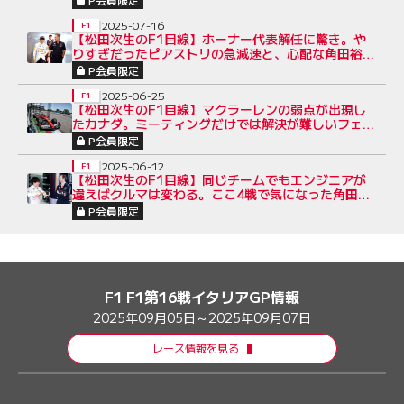
2025-07-16
F1
【松田次生のF1目線】ホーナー代表解任に驚き。や
りすぎだったピアストリの急減速と、心配な角田裕毅
のレースペース
P会員限定
2025-06-25
F1
【松田次生のF1目線】マクラーレンの弱点が出現し
たカナダ。ミーティングだけでは解決が難しいフェ
ラーリの課題
P会員限定
2025-06-12
F1
【松田次生のF1目線】同じチームでもエンジニアが
違えばクルマは変わる。ここ4戦で気になった角田裕
毅のペース不足
P会員限定
F1 F1第16戦イタリアGP情報
2025年09月05日～2025年09月07日
レース情報を見る