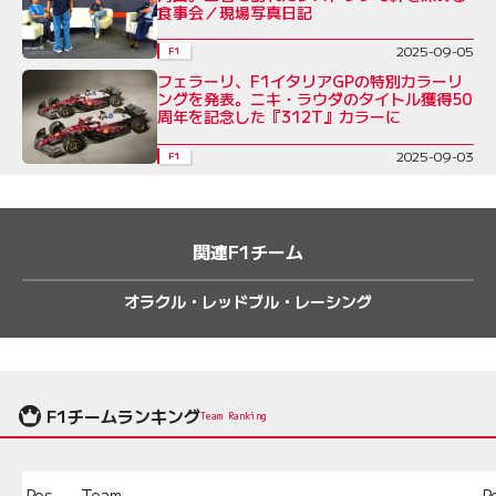
食事会／現場写真日記
2025-09-05
F1
フェラーリ、F1イタリアGPの特別カラーリ
ングを発表。ニキ・ラウダのタイトル獲得50
周年を記念した『312T』カラーに
2025-09-03
F1
関連F1チーム
オラクル・レッドブル・レーシング
F1チームランキング
Team Ranking
Pos.
Team
P