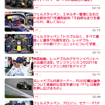
02-14
F1
フェルスタッペン、エネルギー管理に左右さ
れる新世代F1を痛烈批判「不自然な走りを強
いられ、楽しくない」
02-13
F1
フェルスタッペン「トラブルなく、すべて順
調」に最多136周を走行。レッドブル・
フォードの新パワーユニットについて学習重
ねる
02-12
F1
角田裕毅、レッドブルのデモランイベントへ
の出場が決定。サンフランシスコで2011年
チャンピオンマシンRB7をドライブ
02-11
F1
元レッドブル代表ホーナー、PUの圧縮比論争
について直接的な否定を避ける「F1とは限界
を押し広げるもの」
02-08
F1
フェルスタッペン、アロンソ、セナ──F1ド