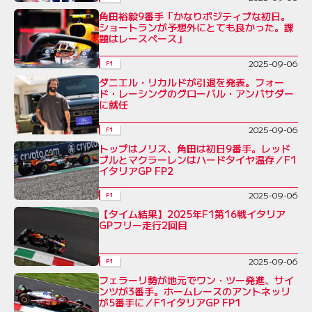
角田裕毅9番手「かなりポジティブな初日。
ショートランが予想外にとても良かった。課
題はレースペース」
2025-09-06
F1
ダニエル・リカルドが引退を発表。フォー
ド・レーシングのグローバル・アンバサダー
に就任
2025-09-06
F1
トップはノリス、角田は初日9番手。レッド
ブルとマクラーレンはハードタイヤ温存／F1
イタリアGP FP2
2025-09-06
F1
【タイム結果】2025年F1第16戦イタリア
GPフリー走行2回目
2025-09-06
F1
フェラーリ勢が地元でワン・ツー発進、サイ
ンツが3番手。ホームレースのアントネッリ
が5番手に／F1イタリアGP FP1