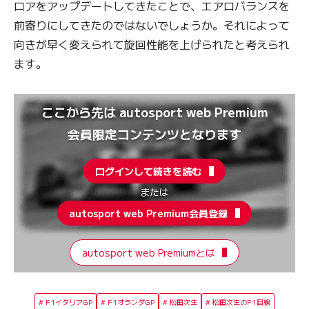
ロアをアップデートしてきたことで、エアロバランスを
前寄りにしてきたのではないでしょうか。それによって
向きが早く変えられて旋回性能を上げられたと考えられ
ます。
ここから先は autosport web Premium
会員限定コンテンツとなります
ログインして続きを読む
または
autosport web Premium会員登録
autosport web Premiumとは
F1イタリアGP
F1オランダGP
松田次生
松田次生のF1目線