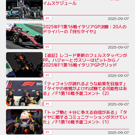
イムスケジュール
2025-09-07
F1
2025年F1第16戦イタリアGP決勝：20人の
ドライバーの『持ちタイヤ』
2025-09-07
F1
【追記】レコード更新のフェルスタッペンが
PP。ハジャーとガスリーはピットから／
2025年F1第16戦イタリアGPグリッド
2025-09-07
F1
「ティフォシが誇れるような結果を目指す」
「タイヤの感覚がよければ勝てる可能性はあ
る」／F1第16戦予選コメント（2）
2025-09-07
F1
「トップ勢と十分に争える自信がある」「タ
イヤに関するコミュニケーションが欠けてい
た」／F1第16戦予選コメント（1）
2025-09-07
F1