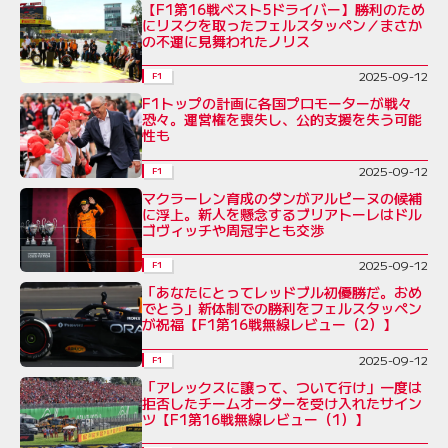
【F1第16戦ベスト5ドライバー】勝利のため
にリスクを取ったフェルスタッペン／まさか
の不運に見舞われたノリス
2025-09-12
F1
F1トップの計画に各国プロモーターが戦々
恐々。運営権を喪失し、公的支援を失う可能
性も
2025-09-12
F1
マクラーレン育成のダンがアルピーヌの候補
に浮上。新人を懸念するブリアトーレはドル
ゴヴィッチや周冠宇とも交渉
2025-09-12
F1
「あなたにとってレッドブル初優勝だ。おめ
でとう」新体制での勝利をフェルスタッペン
が祝福【F1第16戦無線レビュー（2）】
2025-09-12
F1
「アレックスに譲って、ついて行け」一度は
拒否したチームオーダーを受け入れたサイン
ツ【F1第16戦無線レビュー（1）】