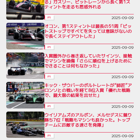
る」ガスリー、ピットレーンから長く第1ス
ティントを走るも思惑外れる
2025-09-09
F1
オコン、第1スティントは最長の51周「ピッ
トストップですべてを失っては意味がないの
で長くステイアウトした」
2025-09-09
F1
入賞圏外から巻き返していたサインツ、接触
でマシンを損傷「さらに順位を上げるために
できることは何もなかった」
2025-09-09
F1
キック・ザウバーのボルトレートが“師匠”ア
ロンソとの戦いを経て8位入賞「優れた戦略
で、最大限の結果を出せた」
2025-09-09
F1
ウイリアムズのアルボン、メルセデスに競り
勝ち7位「戦略もマシンも良かった。トップ
チームに匹敵する速さを発揮」
2025-09-09
F1