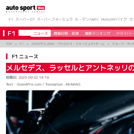
コ
ン
テ
ン
F1
スーパーGT
スーパーフォーミュラ
ル・マン/WEC
MotoGP/バイク
ラ
ツ
へ
F1
ニュース
開催日程・結果
最新ランキング
ドライバー
ス
キ
TOP
F1
メルセデス-AMG・ペトロナス・フォーミュラ1チーム
ジョージ・ラッセル（
ッ
プ
F1 ニュース
メルセデス、ラッセルとアントネッリの
投稿日:
2025.09.02 14:19
Text：GrandPrix.com / Translation : AKARAG