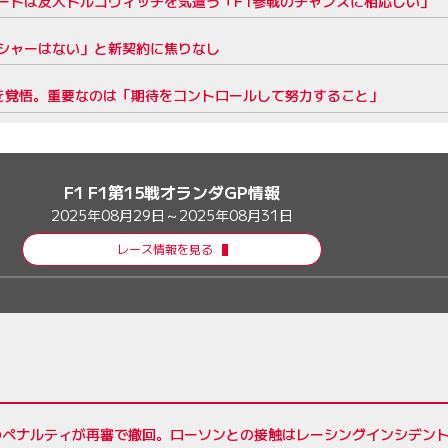
ートは友人ドルゴヴィッチを気遣う「F1参戦のチャンスに相応しい」
シャーはない」と新契約に焦りなし
”を覚悟。重要なのは「期待をコントロールして努力すること」
F1 F1第15戦オランダGP情報
2025年08月29日～2025年08月31日
レース情報を見る
のペナルティが再審で撤回。ローソンとの接触はレーシングインシデン