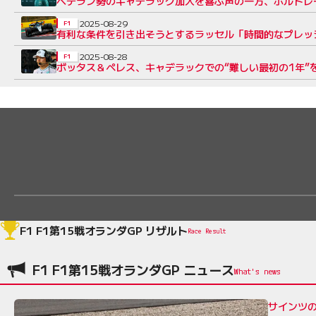
ベテラン勢のキャデラック加入を喜ぶ声の一方、ボルトレ
2025-08-29
F1
有利な条件を引き出そうとするラッセル「時間的なプレッ
2025-08-28
F1
ボッタス＆ペレス、キャデラックでの“難しい最初の1年
F1 F1第15戦オランダGP リザルト
Race Result
F1 F1第15戦オランダGP ニュース
サインツ