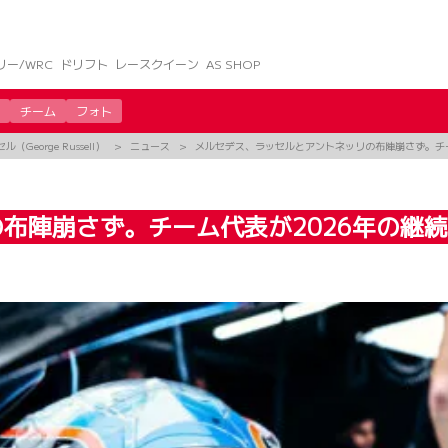
リー/WRC
ドリフト
レースクイーン
AS SHOP
チーム
フォト
George Russell）
ニュース
メルセデス、ラッセルとアントネッリの布陣崩さず。チー
布陣崩さず。チーム代表が2026年の継