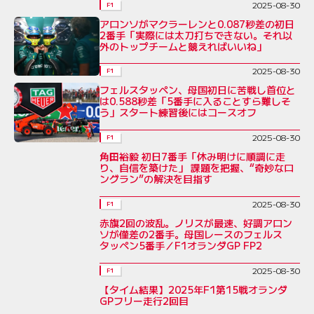
2025-08-30
F1
アロンソがマクラーレンと0.087秒差の初日
2番手「実際には太刀打ちできない。それ以
外のトップチームと競えればいいね」
2025-08-30
F1
フェルスタッペン、母国初日に苦戦し首位と
は0.588秒差「5番手に入ることすら難しそ
う」スタート練習後にはコースオフ
2025-08-30
F1
角田裕毅 初日7番手「休み明けに順調に走
り、自信を築けた」 課題を把握、“奇妙なロ
ングラン”の解決を目指す
2025-08-30
F1
赤旗2回の波乱。ノリスが最速、好調アロン
ソが僅差の2番手。母国レースのフェルス
タッペン5番手／F1オランダGP FP2
2025-08-30
F1
【タイム結果】2025年F1第15戦オランダ
GPフリー走行2回目