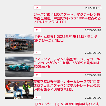
2025-08-30
F1
シーズン後半戦がスタート、マクラーレン勢
が首位発進。中団勢がトップ10の半数占める
／F1オランダGP FP1
2025-08-29
F1
【タイム結果】2025年F1第15戦オランダ
GPフリー走行1回目
2025-08-29
F1
アストンマーティンの新型セーフティカーが
F1オランダGPから登場。680PSで最高速は
322km／h
2025-08-29
F1
英気を養い後半戦へ。ホームレースで注目集
まるフェルスタッペンはボルトレートとの思
い出を語る／現場写真日記
2025-08-29
F1
【F1アンケート】V8＆V10回帰はあり？ あ