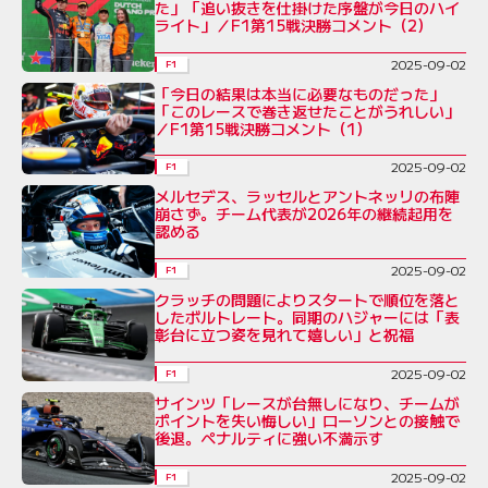
た」「追い抜きを仕掛けた序盤が今日のハイ
ライト」／F1第15戦決勝コメント（2）
2025-09-02
F1
「今日の結果は本当に必要なものだった」
「このレースで巻き返せたことがうれしい」
／F1第15戦決勝コメント（1）
2025-09-02
F1
メルセデス、ラッセルとアントネッリの布陣
崩さず。チーム代表が2026年の継続起用を
認める
2025-09-02
F1
クラッチの問題によりスタートで順位を落と
したボルトレート。同期のハジャーには「表
彰台に立つ姿を見れて嬉しい」と祝福
2025-09-02
F1
サインツ「レースが台無しになり、チームが
ポイントを失い悔しい」ローソンとの接触で
後退。ペナルティに強い不満示す
2025-09-02
F1