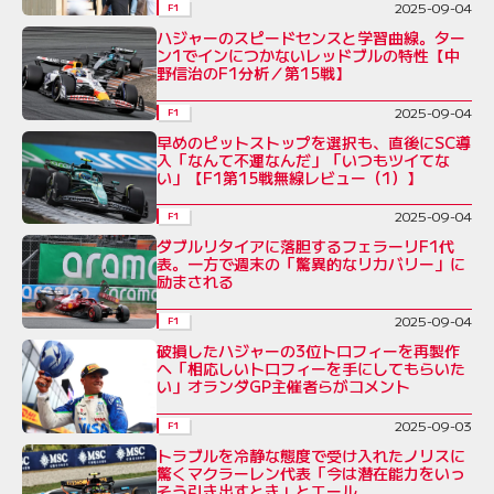
2025-09-04
F1
ハジャーのスピードセンスと学習曲線。ター
ン1でインにつかないレッドブルの特性【中
野信治のF1分析／第15戦】
2025-09-04
F1
早めのピットストップを選択も、直後にSC導
入「なんて不運なんだ」「いつもツイてな
い」【F1第15戦無線レビュー（1）】
2025-09-04
F1
ダブルリタイアに落胆するフェラーリF1代
表。一方で週末の「驚異的なリカバリー」に
励まされる
2025-09-04
F1
破損したハジャーの3位トロフィーを再製作
へ「相応しいトロフィーを手にしてもらいた
い」オランダGP主催者らがコメント
2025-09-03
F1
トラブルを冷静な態度で受け入れたノリスに
驚くマクラーレン代表「今は潜在能力をいっ
そう引き出すとき」とエール