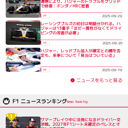
連携により、ハジャーのトラブルをグリッド
で修復：ホンダ／HRC密着
2025-09-29
F1
レーシングブルズの初日は明暗分かれる。ハ
ジャーは13番手「まだ一貫性がなくてドライ
ビングの改善が必要」
2025-09-20
F1
ハジャー、レッドブル加入が確定との噂を否
定も、来季について「見当はついている」
2025-09-19
F1
ニュースをもっと見る
F1 ニュースランキング
サマーブレイク中に活発になるドライバー交
渉戦。2027年F1シート未確定のペレスとオ