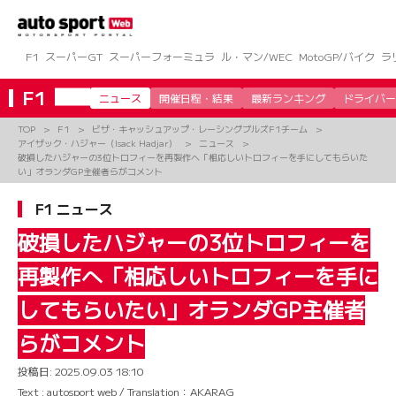
コ
ン
テ
ン
F1
スーパーGT
スーパーフォーミュラ
ル・マン/WEC
MotoGP/バイク
ラ
ツ
へ
F1
ニュース
開催日程・結果
最新ランキング
ドライバー
ス
キ
TOP
F1
ビザ・キャッシュアップ・レーシングブルズF1チーム
ッ
アイザック・ハジャー（Isack Hadjar）
ニュース
プ
破損したハジャーの3位トロフィーを再製作へ「相応しいトロフィーを手にしてもらいた
い」オランダGP主催者らがコメント
F1 ニュース
破損したハジャーの3位トロフィーを
再製作へ「相応しいトロフィーを手に
してもらいたい」オランダGP主催者
らがコメント
投稿日:
2025.09.03 18:10
Text : autosport web / Translation：AKARAG