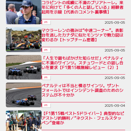
コラピントの成績に不満のブリアトーレ。来
年に向けて「多くの人と話している」経験者
起用を示唆【代表のコメント裏事情】
2025-09-05
F1
マクラーレンの強みは“中速コーナー”。表彰
台を逃したカナダに似たモンツァで勢力図は
変わるか【トップチーム密着】
2025-09-05
F1
「人生で最もばかげた知らせだ」ペナルティ
に不満のサインツ。スチュワードとの話し合
いを要求【F1第15戦無線レビュー（2）】
2025-09-05
F1
ペナルティは不当と憤るサインツ。ザント
フォールトではインシデント調査のためのシ
ステムが不十分か
2025-09-04
F1
【F1第15戦ベスト5ドライバー】典型的なピ
アストリ的勝利／“ネクスト・フェルスタッ
ペン”登場か