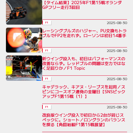
【タイム結果】2025年F1第15戦オランダ
GPフリー走行3回目
2025-08-30
F1
レーシングブルズのハジャー、PU交換もトラ
ブルでFP2を走れず。ローソンは初日14番手
2025-08-30
F1
新ウイング投入も、初日はパフォーマンスの
改善ならず。レッドブルの問題は空力ではな
く足回りか／F1 Topic
2025-08-30
F1
キャデラック、キアヌ・リーブスを起用／ス
ピンにコースオフ連発の金曜日【SNSピック
アップF1第15戦（1）】
2025-08-30
F1
改良版ウイング投入で初日から2台が同じス
ペックに。ショート／ロングランのバランス
を探る【角田裕毅F1第15戦展望】