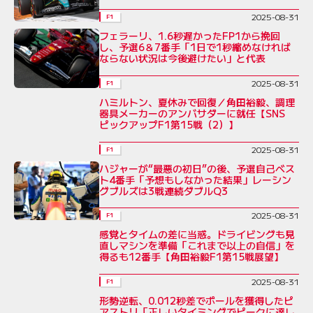
2025-08-31
F1
フェラーリ、1.6秒遅かったFP1から挽回
し、予選6＆7番手「1日で1秒縮めなければ
ならない状況は今後避けたい」と代表
2025-08-31
F1
ハミルトン、夏休みで回復／角田裕毅、調理
器具メーカーのアンバサダーに就任【SNS
ピックアップF1第15戦（2）】
2025-08-31
F1
ハジャーが“最悪の初日”の後、予選自己ベス
ト4番手「予想もしなかった結果」レーシン
グブルズは3戦連続ダブルQ3
2025-08-31
F1
感覚とタイムの差に当惑。ドライビングも見
直しマシンを準備「これまで以上の自信」を
得るも12番手【角田裕毅F1第15戦展望】
2025-08-31
F1
形勢逆転、0.012秒差でポールを獲得したピ
アストリ「正しいタイミングでピークに達し