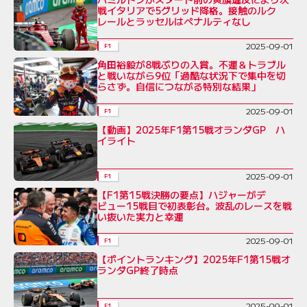
戦イタリアで5グリッド降格。接触のルク
レールとラッセルはペナルティなし
2025-09-01
F1
角田裕毅が8戦ぶりの入賞。不運＆トラブル
と戦いながら9位「過酷な状況下で集中を切
らさず。自信につながる特別な結果」
2025-09-01
F1
【動画】2025年F1第15戦オランダGP ハ
イライト
2025-09-01
F1
【F1第15戦決勝の要点】ハジャーがデ
ビュー15戦目で初表彰台。波乱のレースを戦
い抜いた実力と幸運
2025-09-01
F1
【ポイントランキング】2025年F1第15戦オ
ランダGP終了時点
2025-09-01
F1