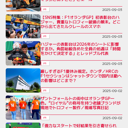
2025-09-03
F1
【SNS特集：F1オランダGP】初表彰台のハ
ジャー、貴重なトロフィー破損の顛末。どこ
から出てきたルクレールのスマホ
2025-09-03
F1
ハジャーの表彰台は2026年のシートに影響
するか。角田裕毅含めた全員の処遇は「時間
をかけて決定する」とレッドブル代表
2025-09-03
F1
厳しすぎるF1夏休み規定。ホンダ／HRCの
F1セクションはシャットダウンで国内活動へ
の影響はどこまで？
2025-09-02
F1
ザントフォールトの街中はオランダGP一
色。“ロイヤル”の称号を持つ老舗ブランドが
現地でトロフィー製作／現場写真日記
2025-09-02
F1
「強力なスタートで好結果を引き寄せられ