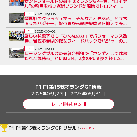
ザントフォールトの街中はオランダGP一色。“ロイヤ
ル”の称号を持つ老舗ブランドが現地でトロフィー製
作／現場写真日記
2025-09-03
F1
開幕戦のクラッシュから「そんなこともある」と立ち
直ったハジャー。好位置から優勝経験者を抑えて表彰
台【ルーキー・フォーカス】
2025-09-02
F1
厳しい状況下でも「みんなの力」でパフォーマンス改
善。岩佐歩夢は的確なフィードバックでハジャーの初
表彰台に貢献
2025-09-01
F1
レーシングブルズの表彰台獲得で「ホンダとしては救
われた気持ち」と折原GM。2度のPU交換を経て3位
入賞のハジャーに感謝
F1 F1第15戦オランダGP情報
2025年08月29日～2025年08月31日
レース情報を見る
F1 F1第15戦オランダGP リザルト
Race Result