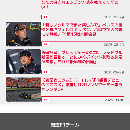
なたの好きなエンジン方式を教えてくださ
い！
2025-08-29
F1
「新しいクルマでまた楽しんで」ペレスの復
帰を喜ぶフェルスタッペン。パロウ加入の噂
には静観／F1第15戦木曜会見
2025-08-29
F1
角田裕毅、プレッシャーのなか、レッドブル
残留を目指す「とにかくポイントを取る必要
がある。それが後半戦の目標」
2025-08-29
F1
【老記者コラム】ヨーロッパF1観戦デビュー
のオススメ。激推しはオレンジアーミー集う
オランダGP
2025-08-18
F1
関連F1チーム