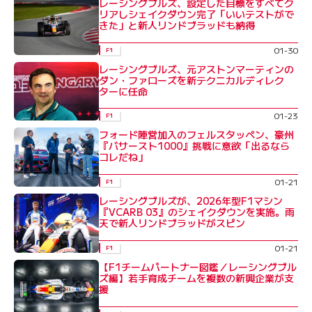
レーシングブルズ、設定した目標をすべてク
リアしシェイクダウン完了「いいテストがで
きた」と新人リンドブラッドも納得
01-30
F1
レーシングブルズ、元アストンマーティンの
ダン・ファローズを新テクニカルディレク
ターに任命
01-23
F1
フォード陣営加入のフェルスタッペン、豪州
『バサースト1000』挑戦に意欲「出るなら
コレだね」
01-21
F1
レーシングブルズが、2026年型F1マシン
『VCARB 03』のシェイクダウンを実施。雨
天で新人リンドブラッドがスピン
01-21
F1
【F1チームパートナー図鑑／レーシングブル
ズ編】若手育成チームを複数の新興企業が支
援