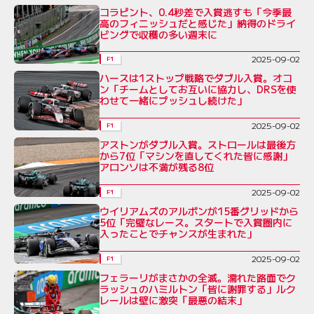
コラピント、0.4秒差で入賞逃すも「今季最
高のフィニッシュだと感じた」納得のドライ
ビングで収穫の多い週末に
2025-09-02
F1
ハースは1ストップ戦略でダブル入賞。オコ
ン「チームとしてお互いに協力し、DRSを使
わせて一緒にプッシュし続けた」
2025-09-02
F1
アストンがダブル入賞。ストロールは最後方
から7位「マシンを直してくれた皆に感謝」
アロンソは不満が残る8位
2025-09-02
F1
ウイリアムズのアルボンが15番グリッドから
5位「完璧なレース。スタートで入賞圏内に
入ったことでチャンスが生まれた」
2025-09-02
F1
フェラーリがまさかの全滅。濡れた路面でク
ラッシュのハミルトン「皆に謝罪する」ルク
レールは壁に激突「最悪の結末」