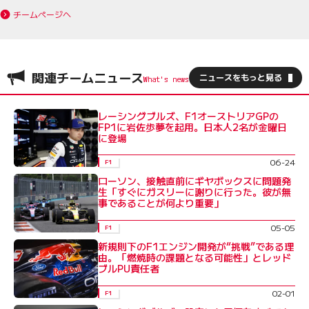
チームページへ
関連チームニュース
ニュースをもっと見る
レーシングブルズ、F1オーストリアGPの
FP1に岩佐歩夢を起用。日本人2名が金曜日
に登場
06-24
F1
ローソン、接触直前にギヤボックスに問題発
生「すぐにガスリーに謝りに行った。彼が無
事であることが何より重要」
05-05
F1
新規則下のF1エンジン開発が“挑戦”である理
由。「燃焼時の課題となる可能性」とレッド
ブルPU責任者
02-01
F1