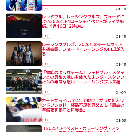
01-14
F1
レッドブル、レーシングブルズ、フォードに
よる2026年F1ローンチイベントがライブ配
信。1月16日12時から
01-13
F1
レーシングブルズ、2026年のチームウェア
を初披露。フォード・レーシングのロゴが入
る
01-13
F1
「家族のようなチーム」レッドブル・スタッ
フとの最後の戦いを終えたホンダ・スタッフ
たちの素直な想い──レーシングブルズ編
01-09
F1
カートからF1まで4年で駆け上がった新人リ
ンドブラッド。経験不足を認めるも「最高の
準備をすることに専念」
01-05
F1
【2025年F1ベスト・カラーリング・アン