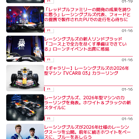
01-19
F1
「レッドブルファミリーの開発の成果を誇り
に思う」レーシングブルズ代表、フォードと
の提携で製作されたPUでの走行を心待ちに
01-16
F1
レーシングブルズの新人リンドブラッド
「コース上で全力を尽くす準備はできてい
る」ローンチイベント出席に感銘
01-16
F1
【ギャラリー】レーシングブルズの2026年
型マシン『VCARB 03』カラーリング
01-16
F1
レーシングブルズ、2026年型マシンのカ
ラーリングを発表。ホワイト＆ブラックの新
スタイルに
01-16
F1
レーシングブルズが2026年仕様のレーシン
グスーツを公開。前年に続きホワイトをベー
スに、ブルーをあしらう