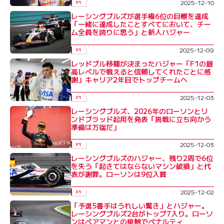
2025-12-10
F1
レーシングブルズが選手権6位の目標を達成
「一緒に達成したことすべてにおいて、チー
ム全員を誇りに思う」と新人ハジャー
2025-12-09
F1
レッドブル移籍が決まったハジャー「F1の最
高レベルで戦えると信頼してくれたことに感
謝」キャリア2年目でトップチームへ
2025-12-03
F1
レーシングブルズ、2026年のローソンとリ
ンドブラッド起用を発表「挑戦に立ち向かう
準備は万端だ」
2025-12-03
F1
レーシングブルズのハジャー、残り2周で6位
を失う「起きてはならないマシン破損」と代
表が謝罪。ローソンは9位入賞
2025-12-02
F1
「予選5番手はうれしい驚き」とハジャー。
レーシングブルズ2台がトップ7入り。ローソ
ンはベアマンとの接触でペナルティ