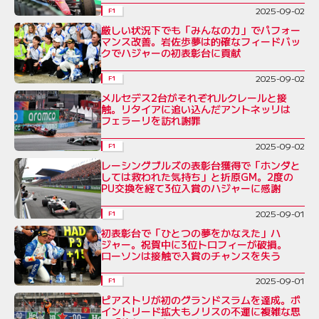
2025-09-02
F1
厳しい状況下でも「みんなの力」でパフォー
マンス改善。岩佐歩夢は的確なフィードバッ
クでハジャーの初表彰台に貢献
2025-09-02
F1
メルセデス2台がそれぞれルクレールと接
触。リタイアに追い込んだアントネッリは
フェラーリを訪れ謝罪
2025-09-02
F1
レーシングブルズの表彰台獲得で「ホンダと
しては救われた気持ち」と折原GM。2度の
PU交換を経て3位入賞のハジャーに感謝
2025-09-01
F1
初表彰台で「ひとつの夢をかなえた」ハ
ジャー。祝賀中に3位トロフィーが破損。
ローソンは接触で入賞のチャンスを失う
2025-09-01
F1
ピアストリが初のグランドスラムを達成。ポ
イントリード拡大もノリスの不運に複雑な思