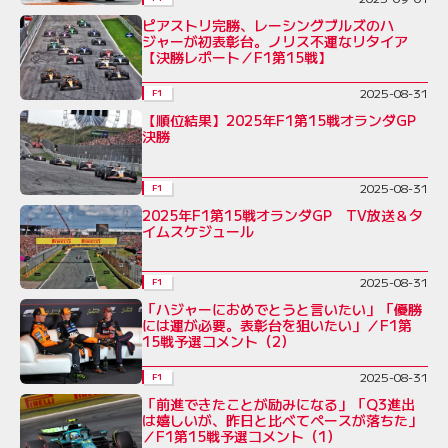
ピアストリ完勝、レーシングブルズのハ
ジャーが初表彰台。ノリス不運なリタイア
【決勝レポート／F1第15戦】
2025-08-31
F1
【順位結果】2025年F1第15戦オランダGP
決勝
2025-08-31
F1
2025年F1第15戦オランダGP TV放送＆タ
イムスケジュール
2025-08-31
F1
「ハジャーにおめでとうと言いたい」「優勝
には運が必要。表彰台を狙いたい」／F1第
15戦予選コメント（2）
2025-08-31
F1
「前進できたことが励みになる」「Q3進出
は嬉しいが、昨日と比べてペースが落ちた」
／F1第15戦予選コメント（1）