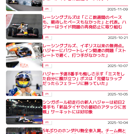
2025-11-09
F1
レーシングブルズは「ここ数週間のペース
も、期待したペースもなかった」と代表。ハ
ジャーはライド問題の再発防止に取り組む
2025-10-21
F1
レーシングブルズ、イギリス以来の無得点。
ハジャーにパワートレイン関連の問題「スト
レートで遅く、打つ手がなかった」
2025-10-07
F1
ハジャー予選8番手も悔しさ示す「ミスをし
た自分に腹が立つ」ボスは「完璧なラップ
だったらフェラーリに勝っていた」
2025-10-05
F1
シンガポール初走行の新人ハジャーは初日2
番手も「新品タイヤでの最初のアタックに苦
戦」サーキットには好印象
2025-10-04
F1
5年ぶりのホンダPU勢全車入賞。チーム側と