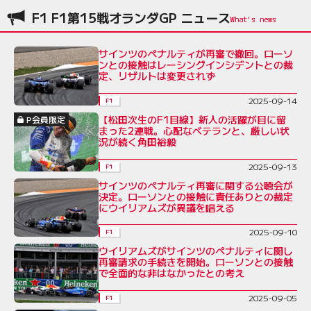
F1 F1第15戦オランダGP ニュース
サインツのペナルティが再審で撤回。ローソ
ンとの接触はレーシングインシデントとの裁
定、リザルトは変更されず
2025-09-14
F1
【松田次生のF1目線】新人の活躍が目に留
P会員限定
まった2連戦。心配なベテランと、厳しい状
況が続く角田裕毅
2025-09-13
F1
サインツのペナルティ再審に関する公聴会が
決定。ローソンとの接触に責任ありとの裁定
にウイリアムズが異議を唱える
2025-09-10
F1
ウイリアムズがサインツのペナルティに関し
再審請求の手続きを開始。ローソンとの接触
で全面的な非はなかったとの考え
2025-09-05
F1