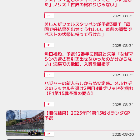
た」ノリス「世界の終わりじゃない」
2025-08-31
F1
苦しんだフェルスタッペンが予選3番手「母
国で好結果を出せてうれしい。直前の調整で
ベストの状態に持って行けた」
2025-08-31
F1
角田裕毅、予選12番手に困惑と失望「なぜマ
シンの速さを引き出せなかったのか分からな
い」決勝での挽回、入賞を目指す
2025-08-31
F1
ハジャーの新人らしからぬ安定感。メルセデ
スのラッセルを退け2列目4番グリッドを掴む
【F1第15戦予選の要点】
2025-08-31
F1
【順位結果】2025年F1第15戦オランダGP
予選
2025-08-30
F1