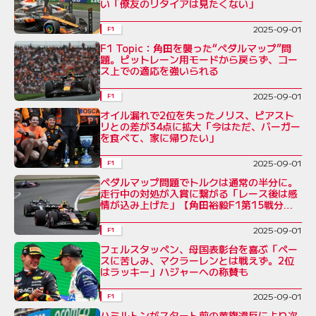
い「僚友のリタイアは見たくない」
2025-09-01
F1
F1 Topic：角田を襲った“ペダルマップ”問
題。ピットレーン用モードから戻らず、コー
ス上での適応を強いられる
2025-09-01
F1
オイル漏れで2位を失ったノリス、ピアスト
リとの差が34点に拡大「今はただ、バーガー
を食べて、家に帰りたい」
2025-09-01
F1
ペダルマップ問題でトルクは通常の半分に。
走行中の対処が入賞に繋がる「レース後は感
情が込み上げた」【角田裕毅F1第15戦分
析】
2025-09-01
F1
フェルスタッペン、母国表彰台を喜ぶ「ペー
スに苦しみ、マクラーレンとは戦えず。2位
はラッキー」ハジャーへの称賛も
2025-09-01
F1
ハミルトンがスタート前の黄旗違反により次