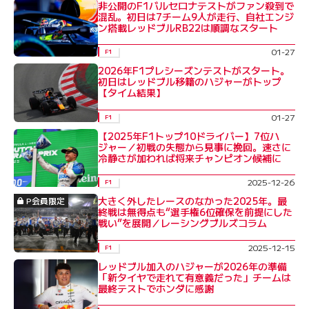
非公開のF1バルセロナテストがファン殺到で
混乱。初日は7チーム9人が走行、自社エンジ
ン搭載レッドブルRB22は順調なスタート
01-27
F1
2026年F1プレシーズンテストがスタート。
初日はレッドブル移籍のハジャーがトップ
【タイム結果】
01-27
F1
【2025年F1トップ10ドライバー】7位ハ
ジャー／初戦の失態から見事に挽回。速さに
冷静さが加われば将来チャンピオン候補に
2025-12-26
F1
大きく外したレースのなかった2025年。最
P会員限定
終戦は無得点も“選手権6位確保を前提にした
戦い”を展開／レーシングブルズコラム
2025-12-15
F1
レッドブル加入のハジャーが2026年の準備
「新タイヤで走れて有意義だった」チームは
最終テストでホンダに感謝