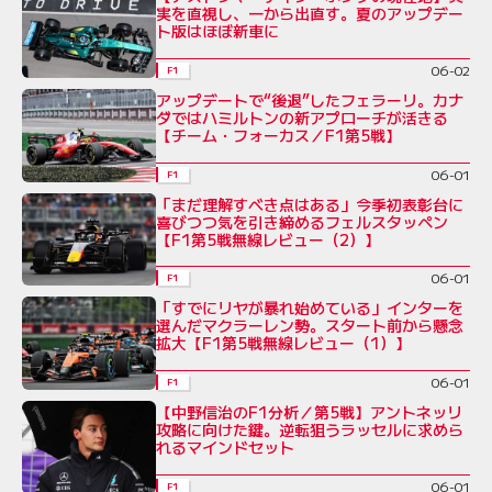
実を直視し、一から出直す。夏のアップデー
ト版はほぼ新車に
06-02
F1
アップデートで“後退”したフェラーリ。カナ
ダではハミルトンの新アプローチが活きる
【チーム・フォーカス／F1第5戦】
06-01
F1
「まだ理解すべき点はある」今季初表彰台に
喜びつつ気を引き締めるフェルスタッペン
【F1第5戦無線レビュー（2）】
06-01
F1
「すでにリヤが暴れ始めている」インターを
選んだマクラーレン勢。スタート前から懸念
拡大【F1第5戦無線レビュー（1）】
06-01
F1
【中野信治のF1分析／第5戦】アントネッリ
攻略に向けた鍵。逆転狙うラッセルに求めら
れるマインドセット
06-01
F1