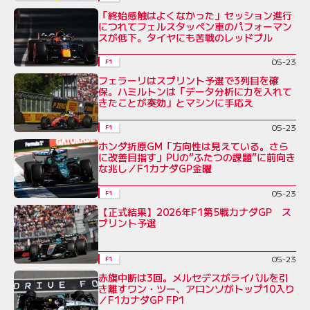
「終始感触はよくなかった」セッション進行
につれてフェルスタッペン車のパフォーマン
スが低下。タイヤにも苦戦のレッドブル
05-23
F1
フェラーリはスプリント予選で3列目を確
保。ハミルトンは「データ分析に力を入れて
きたことが奏効」とマシンに手応え
05-23
F1
ホンダ折原GM「方向性は見えている。さら
に改善目指す」PUの“ふたつの課題”に前向き
な兆し／F1カナダGP金曜
05-23
F1
【正式結果】2026年F1第5戦カナダGP ス
プリント予選
05-23
F1
赤旗中断は3回。メルセデスがライバルを引
き離すワン・ツー、アロンソがトップ10入り
／F1カナダGP FP1