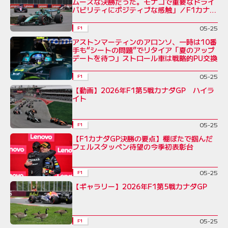
ムーズな決勝だった。モナコで重要なドライ
バビリティにポジティブな感触」／F1カナダ
GP
05-25
F1
アストンマーティンのアロンソ、一時は10番
手も“シートの問題”でリタイア「夏のアップ
デートを待つ」ストロール車は戦略的PU交換
05-25
F1
【動画】2026年F1第5戦カナダGP ハイラ
イト
05-25
F1
【F1カナダGP決勝の要点】棚ぼたで掴んだ
フェルスタッペン待望の今季初表彰台
05-25
F1
【ギャラリー】2026年F1第5戦カナダGP
05-25
F1