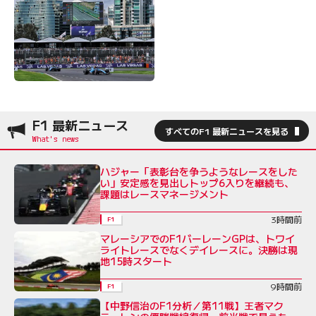
F1 最新ニュース
すべてのF1 最新ニュースを見る
ハジャー「表彰台を争うようなレースをした
い」安定感を見出しトップ6入りを継続も、
課題はレースマネージメント
3時間前
F1
マレーシアでのF1バーレーンGPは、トワイ
ライトレースでなくデイレースに。決勝は現
地15時スタート
9時間前
F1
【中野信治のF1分析／第11戦】王者マク