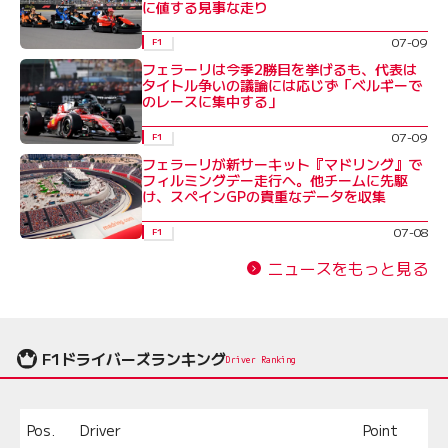
に値する見事な走り
07-09
F1
フェラーリは今季2勝目を挙げるも、代表は
タイトル争いの議論には応じず「ベルギーで
のレースに集中する」
07-09
F1
フェラーリが新サーキット『マドリング』で
フィルミングデー走行へ。他チームに先駆
け、スペインGPの貴重なデータを収集
07-08
F1
ニュースをもっと見る
F1ドライバーズランキング
Driver Ranking
Pos.
Driver
Point