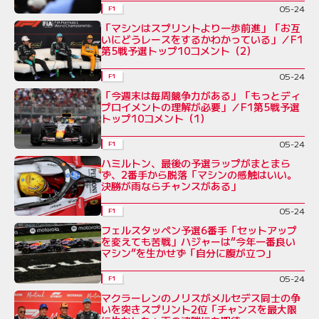
05-24
F1
「マシンはスプリントより一歩前進」「お互
いにどうレースをするかわかっている」／F1
第5戦予選トップ10コメント（2）
05-24
F1
「今週末は毎周競争力がある」「もっとディ
プロイメントの理解が必要」／F1第5戦予選
トップ10コメント（1）
05-24
F1
ハミルトン、最後の予選ラップがまとまら
ず、2番手から脱落「マシンの感触はいい。
決勝が雨ならチャンスがある」
05-24
F1
フェルスタッペン予選6番手「セットアップ
を変えても苦戦」ハジャーは“今年一番良い
マシン”を生かせず「自分に腹が立つ」
05-24
F1
マクラーレンのノリスがメルセデス同士の争
いを突きスプリント2位「チャンスを最大限