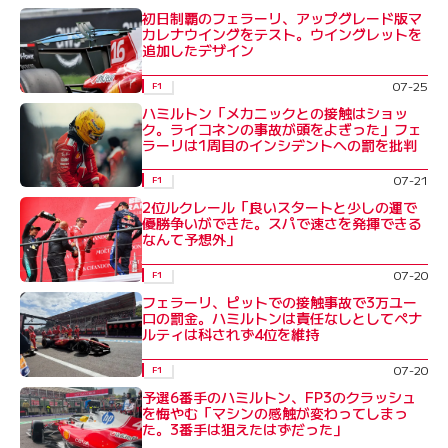
初日制覇のフェラーリ、アップグレード版マ
カレナウイングをテスト。ウイングレットを
追加したデザイン
07-25
F1
ハミルトン「メカニックとの接触はショッ
ク。ライコネンの事故が頭をよぎった」フェ
ラーリは1周目のインシデントへの罰を批判
07-21
F1
2位ルクレール「良いスタートと少しの運で
優勝争いができた。スパで速さを発揮できる
なんて予想外」
07-20
F1
フェラーリ、ピットでの接触事故で3万ユー
ロの罰金。ハミルトンは責任なしとしてペナ
ルティは科されず4位を維持
07-20
F1
予選6番手のハミルトン、FP3のクラッシュ
を悔やむ「マシンの感触が変わってしまっ
た。3番手は狙えたはずだった」