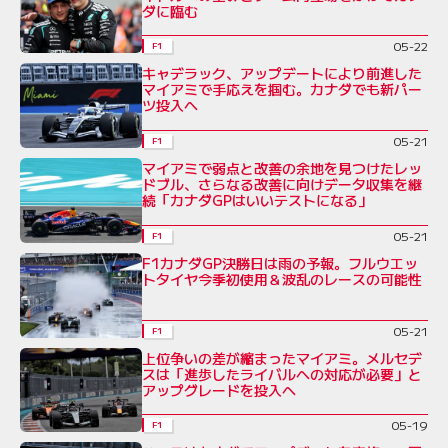
ダに臨む
05-22
F1
キャデラック、アップデートにより前進した
マイアミで手応えを掴む。カナダでも新パー
ツ投入へ
05-21
F1
マイアミで弱点と改善の余地を見つけたレッ
ドブル、さらなる改善に向けデータ収集を継
続「カナダGPはいいテストになる」
05-21
F1
F1カナダGP決勝日は雨の予報。フルウエッ
トタイヤ今季初使用＆波乱のレースの可能性
05-21
F1
上位争いの差が縮まったマイアミ。メルセデ
スは「進歩したライバルへの対応が必要」と
アップグレードを投入へ
05-19
F1