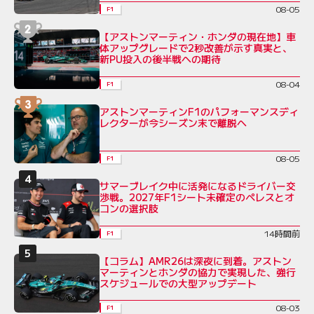
08-05
F1
【アストンマーティン・ホンダの現在地】車
体アップグレードで2秒改善が示す真実と、
新PU投入の後半戦への期待
08-04
F1
アストンマーティンF1のパフォーマンスディ
レクターが今シーズン末で離脱へ
08-05
F1
サマーブレイク中に活発になるドライバー交
渉戦。2027年F1シート未確定のペレスとオ
コンの選択肢
14時間前
F1
【コラム】AMR26は深夜に到着。アストン
マーティンとホンダの協力で実現した、強行
スケジュールでの大型アップデート
08-03
F1