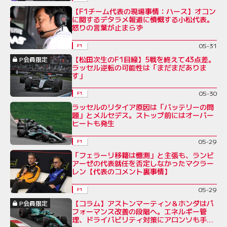
【F1チーム代表の現場事情：ハース】オコン
に関するデタラメ報道に憤慨する小松代表。
怒りの言葉が止まらず
05-31
F1
【松田次生のF1目線】5戦を終えて43点差。
P会員限定
ラッセル逆転の可能性は「まだまだありま
す」
05-30
F1
ラッセルのリタイア原因は「バッテリーの問
題」とメルセデス。ストップ前にはオーバー
ヒートも発生
05-29
F1
「フェラーリ移籍は憶測」と主張も、ランビ
アーゼの代表就任を否定しなかったマクラー
レン【代表のコメント裏事情】
05-29
F1
【コラム】アストンマーティン＆ホンダはパ
P会員限定
フォーマンス改善の段階へ。エネルギー管
理、ドライバビリティ対策にアロンソも手応