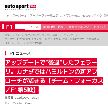
コ
ン
テ
ン
F1
スーパーGT
スーパーフォーミュラ
ル・マン/WEC
MotoGP/バイク
ラ
ツ
へ
F1
ニュース
開催日程・結果
最新ランキング
ドライバー
ス
キ
TOP
F1
スクーデリア・フェラーリHP
ニュース
ッ
アップデートで“後退”したフェラーリ。カナダではハミルトンの新アプローチが活きる
プ
【チーム・フォーカス／F1第5戦】
F1 ニュース
アップデートで“後退”したフェラー
リ。カナダではハミルトンの新アプ
ローチが活きる【チーム・フォーカス
／F1第5戦】
投稿日:
2026.06.01 20:04
Text : Masahiro Owari