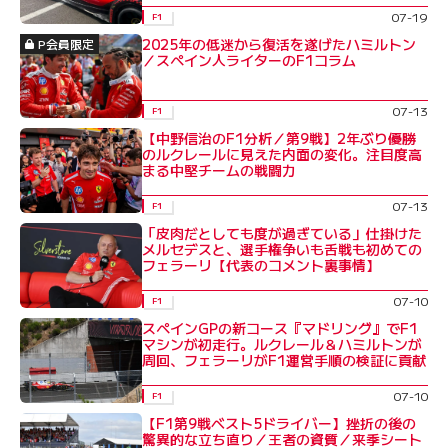
07-19
F1
2025年の低迷から復活を遂げたハミルトン
P会員限定
／スペイン人ライターのF1コラム
07-13
F1
【中野信治のF1分析／第9戦】2年ぶり優勝
のルクレールに見えた内面の変化。注目度高
まる中堅チームの戦闘力
07-13
F1
「皮肉だとしても度が過ぎている」仕掛けた
メルセデスと、選手権争いも舌戦も初めての
フェラーリ【代表のコメント裏事情】
07-10
F1
スペインGPの新コース『マドリング』でF1
マシンが初走行。ルクレール＆ハミルトンが
周回、フェラーリがF1運営手順の検証に貢献
07-10
F1
【F1第9戦ベスト5ドライバー】挫折の後の
驚異的な立ち直り／王者の資質／来季シート