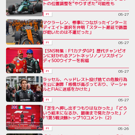
トの位置調整を“やりすぎた”可能性も
05-27
F1
マクラーレン、惨事につながったインターミ
ディエイト選択を弁明「スタート遅延で路面
が乾いたのは不運だった」
05-27
F1
【SNS特集：F1カナダGP】歴代チャンピオ
ンに好かれるアントネッリ／ノリスがイン
ディ500ウイナーを祝福
05-27
F1
ラッセル、ヘッドレスト投げ捨ての危険行為
を公に謝罪「感情が高ぶっており、マーシャ
ルとFIAに迷惑をかけた」
05-27
F1
「芝生へ押し出すつもりはなかった」「どう
いう結末になるか、最後まで見たかった」／
F1第5戦決勝トップ10コメント（2）
05-26
F1