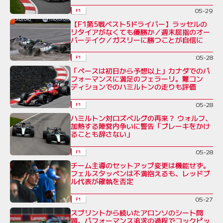
え
05-29
F1
【F1第5戦ベスト5ドライバー】ラッセルの
リタイアがなくても優勝か／週末屈指のオー
バーテイク／ガスリーに勝つことが自信に
05-28
F1
「ペースは初日から予想以上」カナダでのパ
フォーマンスに満足のフェラーリ。難コン
ディションでのハミルトンの走りも評価
05-28
F1
ハミルトン対ロズベルグの再来？ ウォルフ、
加熱する陣営内争いに警告「ブレーキをかけ
ることも辞さない」
05-28
F1
チーム主導のセットアップ変更は機能せず。
フェルスタッペンは不満抱えるも、レッドブ
ル代表が確執を否定
05-27
F1
スプリントから続いたアロンソのシート問
題。パフォーマンス追求の過程でコックピッ