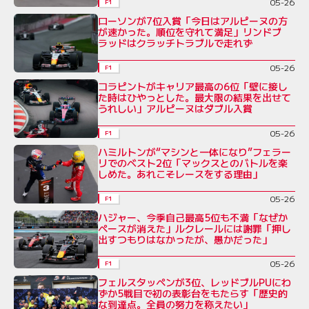
05-26
F1
ローソンが7位入賞「今日はアルピーヌの方
が速かった。順位を守れて満足」リンドブ
ラッドはクラッチトラブルで走れず
05-26
F1
コラピントがキャリア最高の6位「壁に接し
た時はひやっとした。最大限の結果を出せて
うれしい」アルピーヌはダブル入賞
05-26
F1
ハミルトンが“マシンと一体になり”フェラー
リでのベスト2位「マックスとのバトルを楽
しめた。あれこそレースをする理由」
05-26
F1
ハジャー、今季自己最高5位も不満「なぜか
ペースが消えた」ルクレールには謝罪「押し
出すつもりはなかったが、愚かだった」
05-26
F1
フェルスタッペンが3位、レッドブルPUにわ
ずか5戦目で初の表彰台をもたらす「歴史的
な到達点。全員の努力を称えたい」