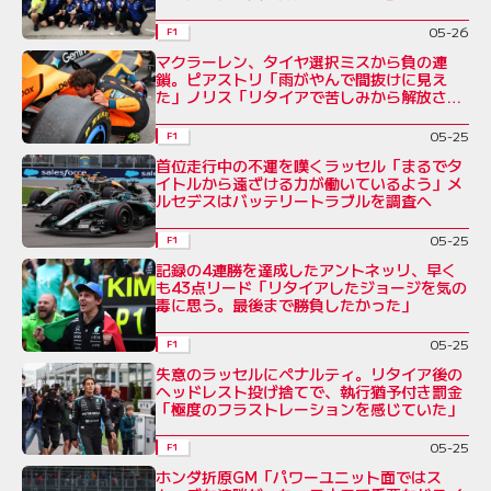
05-26
F1
マクラーレン、タイヤ選択ミスから負の連
鎖。ピアストリ「雨がやんで間抜けに見え
た」ノリス「リタイアで苦しみから解放され
た」
05-25
F1
首位走行中の不運を嘆くラッセル「まるでタ
イトルから遠ざける力が働いているよう」メ
ルセデスはバッテリートラブルを調査へ
05-25
F1
記録の4連勝を達成したアントネッリ、早く
も43点リード「リタイアしたジョージを気の
毒に思う。最後まで勝負したかった」
05-25
F1
失意のラッセルにペナルティ。リタイア後の
ヘッドレスト投げ捨てで、執行猶予付き罰金
「極度のフラストレーションを感じていた」
05-25
F1
ホンダ折原GM「パワーユニット面ではス