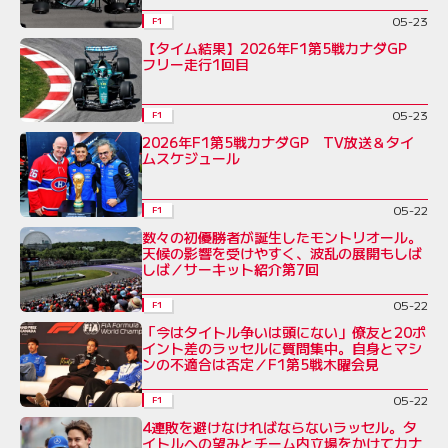
05-23
F1
【タイム結果】2026年F1第5戦カナダGP
フリー走行1回目
05-23
F1
2026年F1第5戦カナダGP TV放送＆タイ
ムスケジュール
05-22
F1
数々の初優勝者が誕生したモントリオール。
天候の影響を受けやすく、波乱の展開もしば
しば／サーキット紹介第7回
05-22
F1
「今はタイトル争いは頭にない」僚友と20ポ
イント差のラッセルに質問集中。自身とマシ
ンの不適合は否定／F1第5戦木曜会見
05-22
F1
4連敗を避けなければならないラッセル。タ
イトルへの望みとチーム内立場をかけてカナ