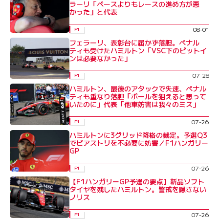
ラーリ「ペースよりもレースの進め方が悪
かった」と代表
08-01
F1
フェラーリ、表彰台に届かず落胆。ペナル
ティも受けたハミルトン「VSC下のピットイ
ンは必要なかった」
07-28
F1
ハミルトン、最後のアタックで失速、ペナル
ティも重なり落胆「ポールを狙えると思って
いたのに」代表「他車妨害は我々のミス」
07-26
F1
ハミルトンに3グリッド降格の裁定。予選Q3
でピアストリを不必要に妨害／F1ハンガリー
GP
07-26
F1
【F1ハンガリーGP予選の要点】新品ソフト
タイヤを残したハミルトン。警戒を隠さない
ノリス
07-26
F1