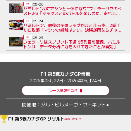
ルトンの走りも評価
05-26
F1
ハミルトンが“マシンと一体になり”フェラーリでのベ
スト2位「マックスとのバトルを楽しめた。あれこそ
レースをする理由」
05-24
F1
ハミルトン、最後の予選ラップがまとまらず、2番手
から脱落「マシンの感触はいい。決勝が雨ならチャン
スがある」
05-23
F1
フェラーリはスプリント予選で3列目を確保。ハミル
トンは「データ分析に力を入れてきたことが奏効」と
マシンに手応え
F1 第5戦カナダGP情報
2026年05月22日～2026年05月24日
レース情報を見る
開催地：
ジル・ビルヌーヴ・サーキット●
F1 第5戦カナダGP リザルト
Race Result