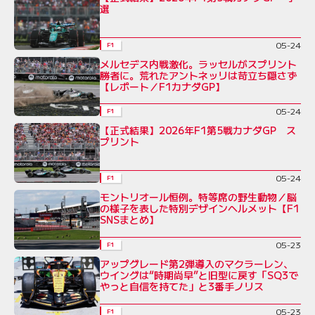
選
05-24
F1
メルセデス内戦激化。ラッセルがスプリント
勝者に。荒れたアントネッリは苛立ち隠さず
【レポート／F1カナダGP】
05-24
F1
【正式結果】2026年F1第5戦カナダGP ス
プリント
05-24
F1
モントリオール恒例。特等席の野生動物／脳
の様子を表した特別デザインヘルメット【F1
SNSまとめ】
05-23
F1
アップグレード第2弾導入のマクラーレン、
ウイングは“時期尚早”と旧型に戻す「SQ3で
やっと自信を持てた」と3番手ノリス
05-23
F1