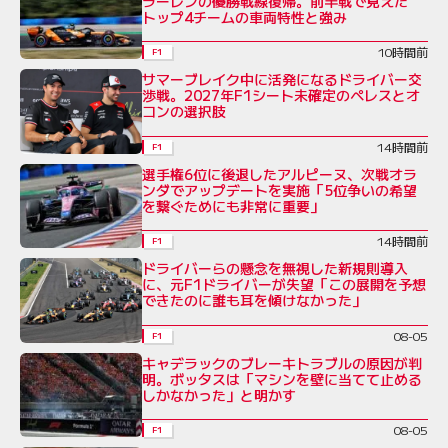
ラーレンの優勝戦線復帰。前半戦で見えた
トップ4チームの車両特性と強み
10時間前
F1
サマーブレイク中に活発になるドライバー交
渉戦。2027年F1シート未確定のペレスとオ
コンの選択肢
14時間前
F1
選手権6位に後退したアルピーヌ、次戦オラ
ンダでアップデートを実施「5位争いの希望
を繋ぐためにも非常に重要」
14時間前
F1
ドライバーらの懸念を無視した新規則導入
に、元F1ドライバーが失望「この展開を予想
できたのに誰も耳を傾けなかった」
08-05
F1
キャデラックのブレーキトラブルの原因が判
明。ボッタスは「マシンを壁に当てて止める
しかなかった」と明かす
08-05
F1