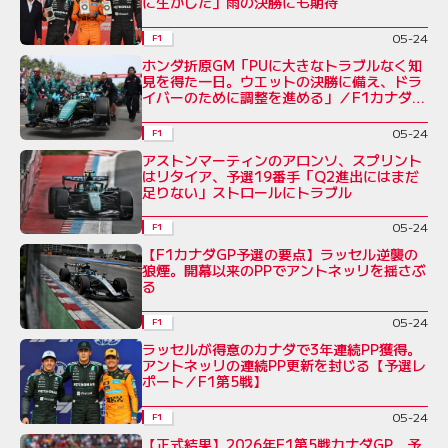
に生かした」雨の決勝にも期待
05-24
F1
ホンダ折原GM「PUに大きなトラブルなく知
見を得た一日。ウエットの決勝に備え、ドラ
イバーのために調整を進める」／F1カナダ
GP
05-24
F1
アストンマーティンのアロンソ、スプリント
はリタイア、予選19番手「Q2進出にはまだ
足りない」ストロールにトラブル
05-24
F1
【F1カナダGP予選の要点】ラッセル逆襲の
狼煙。開幕以来のPPでアントネッリを揺さぶ
る
05-24
F1
ラッセルが得意のカナダで3年連続PP獲得。
アントネッリの連続PP更新を封じる【予選レ
ポート／F1第5戦】
05-24
F1
【正式結果】2026年F1第5戦カナダGP 予