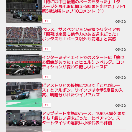
「時には中団最速のペースもあった」「ダ
メージを最小限に抑える結果を出せた」／F1
第5戦決勝トップ10コメント（1）
05-26
F1
ペレス、サスペンション破損でリタイアも
「開幕以来最も競争力のある週末だった」
ボッタスも「ペース以外も前進」と実感
05-26
F1
インターミディエイトでのスタートに「賭け
る価値があった」とヒュルケンベルグ。コン
ディションが変わり厳しいレースに
05-26
F1
ピアストリとの接触について「これがレー
ス」とアルボン。サインツは今季3度目の入
賞、明暗分かれたウイリアムズ
05-26
F1
アップデート実施のハース、10位入賞を果た
すも「厳しい週末だった」とベアマン。ス
タートタイヤの選択は小松代表も評価