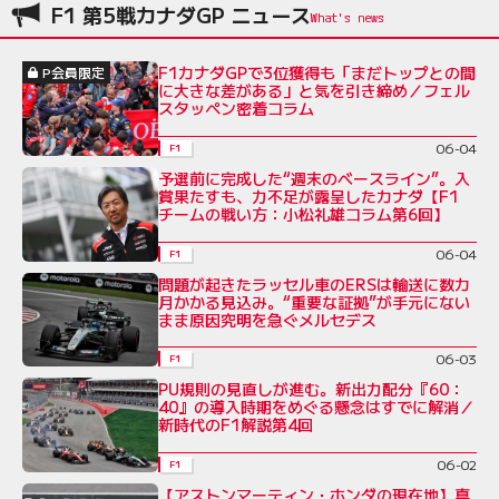
F1 第5戦カナダGP ニュース
F1カナダGPで3位獲得も「まだトップとの間
P会員限定
に大きな差がある」と気を引き締め／フェル
スタッペン密着コラム
06-04
F1
予選前に完成した“週末のベースライン”。入
賞果たすも、力不足が露呈したカナダ【F1
チームの戦い方：小松礼雄コラム第6回】
06-04
F1
問題が起きたラッセル車のERSは輸送に数カ
月かかる見込み。“重要な証拠”が手元にない
まま原因究明を急ぐメルセデス
06-03
F1
PU規則の見直しが進む。新出力配分『60：
40』の導入時期をめぐる懸念はすでに解消／
新時代のF1解説第4回
06-02
F1
【アストンマーティン・ホンダの現在地】真