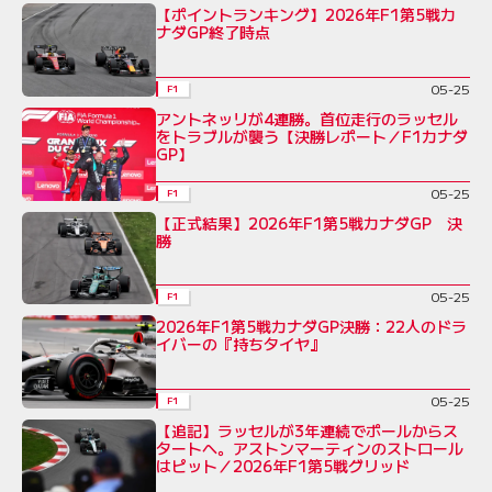
【ポイントランキング】2026年F1第5戦カ
ナダGP終了時点
05-25
F1
アントネッリが4連勝。首位走行のラッセル
をトラブルが襲う【決勝レポート／F1カナダ
GP】
05-25
F1
【正式結果】2026年F1第5戦カナダGP 決
勝
05-25
F1
2026年F1第5戦カナダGP決勝：22人のドラ
イバーの『持ちタイヤ』
05-25
F1
【追記】ラッセルが3年連続でポールからス
タートへ。アストンマーティンのストロール
はピット／2026年F1第5戦グリッド