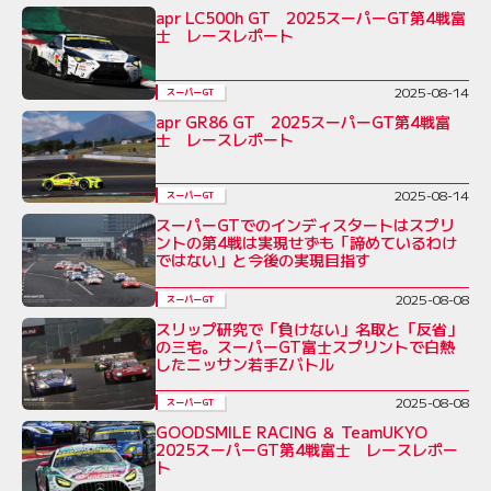
apr LC500h GT 2025スーパーGT第4戦富
士 レースレポート
2025-08-14
スーパーGT
apr GR86 GT 2025スーパーGT第4戦富
士 レースレポート
2025-08-14
スーパーGT
スーパーGTでのインディスタートはスプリ
ントの第4戦は実現せずも「諦めているわけ
ではない」と今後の実現目指す
2025-08-08
スーパーGT
スリップ研究で「負けない」名取と「反省」
の三宅。スーパーGT富士スプリントで白熱
したニッサン若手Zバトル
2025-08-08
スーパーGT
GOODSMILE RACING ＆ TeamUKYO
2025スーパーGT第4戦富士 レースレポー
ト