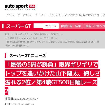
コ
ン
テ
ン
F1
スーパーGT
スーパーフォーミュラ
ル・マン/WEC
MotoGP/バイク
ラ
ツ
へ
スーパーGT
ニュース
開催日程・結果
最新ランキン
ス
キ
TOP
スーパーGT
TGR TEAM au TOM’S
ッ
山下健太（Kenta Yamashita）
ニュース
プ
「最後の5周が勝負」限界ギリギリでトップを追いかけた山下健太、悔しさ溢れる2位／第
4戦GT500日曜レース2
スーパーGT ニュース
「最後の5周が勝負」限界ギリギリで
トップを追いかけた山下健太、悔しさ
溢れる2位／第4戦GT500日曜レース
2
投稿日:
2025.08.04 09:27
Text : Tomohiro Yoshita