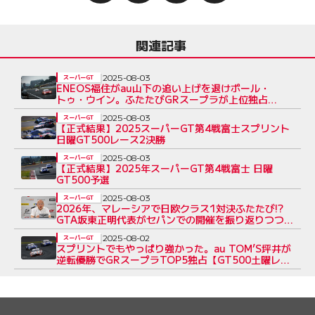
関連記事
2025-08-03
スーパーGT
ENEOS福住がau山下の追い上げを退けポール・
トゥ・ウイン。ふたたびGRスープラが上位独占
【GT500日曜レース2レポート】
2025-08-03
スーパーGT
【正式結果】2025スーパーGT第4戦富士スプリント
日曜GT500レース2決勝
2025-08-03
スーパーGT
【正式結果】2025年スーパーGT第4戦富士 日曜
GT500予選
2025-08-03
スーパーGT
2026年、マレーシアで日欧クラス1対決ふたたび!?
GTA坂東正明代表がセパンでの開催を振り返りつつ、
来季に向けて語る
2025-08-02
スーパーGT
スプリントでもやっぱり強かった。au TOM’S坪井が
逆転優勝でGRスープラTOP5独占【GT500土曜レー
ス1レポート】