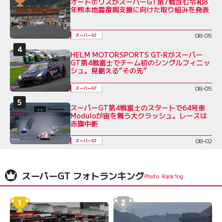
オートポリスがスーパーGT第7戦含む令和8
年熊本地震復興支援に向けた取り組みを発表
08-05
スーパーGT
HELM MOTORSPORTS GT-Rがスーパー
GT第4戦富士でチーム初のシングルフィニッ
シュ。見据える“その先”
08-05
スーパーGT
スーパーGT第4戦富士のスタートで64号車
Moduloが宙を舞う大クラッシュ。レースは
赤旗中断
08-02
スーパーGT
スーパーGT フォトランキング