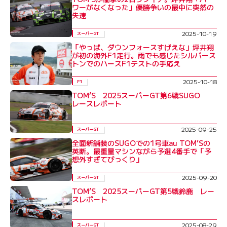
ワーがなくなった」優勝争いの最中に突然の
失速
2025-10-19
スーパーGT
「やっぱ、ダウンフォースすげえな」坪井翔
が初の海外F1走行。雨でも感じたシルバース
トンでのハースF1テストの手応え
2025-10-18
F1
TOM’S 2025スーパーGT第6戦SUGO
レースレポート
2025-09-25
スーパーGT
全面新舗装のSUGOでの1号車au TOM’Sの
英断。最重量マシンながら予選4番手で「予
想外すぎてびっくり」
2025-09-20
スーパーGT
TOM’S 2025スーパーGT第5戦鈴鹿 レー
スレポート
2025-08-29
スーパーGT