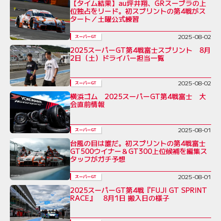
【タイム結果】au坪井翔、GRスープラの上
位独占をリード。初スプリントの第4戦がス
タート／土曜公式練習
2025-08-02
スーパーGT
2025スーパーGT第4戦富士スプリント 8月
2日（土）ドライバー担当一覧
2025-08-02
スーパーGT
横浜ゴム 2025スーパーGT第4戦富士 大
会直前情報
2025-08-01
スーパーGT
台風の目は誰だ。初スプリントの第4戦富士
GT500ウイナー＆GT300上位候補を編集ス
タッフがガチ予想
2025-08-01
スーパーGT
2025スーパーGT第4戦『FUJI GT SPRINT
RACE』 8月1日 搬入日の様子