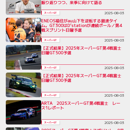
振り返りつつ、来季に向けて語る
2025-08-03
スーパーGT
ENEOS福住がau山下を逆転する最速タイ
ム。GT300はD’stationが連続ポール／第4
戦スプリント日曜予選
2025-08-03
スーパーGT
【正式結果】2025年スーパーGT第4戦富士
日曜GT500予選
2025-08-03
スーパーGT
【正式結果】2025年スーパーGT第4戦富士
日曜GT300予選
2025-08-03
スーパーGT
ARTA 2025スーパーGT第4戦富士 レー
ス1レポート
2025-08-03
スーパーGT