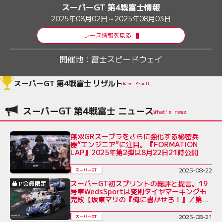
スーパーGT 第4戦富士情報
2025年08月02日～2025年08月03日
レース情報を見る
開催地：
富士スピードウェイ
スーパーGT 第4戦富士 リザルト
Race Result
スーパーGT 第4戦富士 ニュース
無双GRスープラをさらに強化する秘密兵
器“エンジニア”に注目。『FORMATION
LAP』2025年第2弾は8月22日21時公開
2025-08-22
スーパーGT
スーパーGT初スプリントの総評と提言。19
P会員限定
号車WedsSportは変則タイヤマーキングも
完敗【坂東マサの『俺に書かせろ！』／第46
回】
2025-08-21
スーパーGT