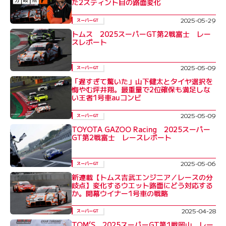
た2スティント目の路面変化
2025-05-29
スーパーGT
トムス 2025スーパーGT第2戦富士 レー
スレポート
2025-05-09
スーパーGT
「遅すぎて驚いた」山下健太とタイヤ選択を
悔やむ坪井翔。最重量で2位確保も満足しな
い王者1号車auコンビ
2025-05-09
スーパーGT
TOYOTA GAZOO Racing 2025スーパー
GT第2戦富士 レースレポート
2025-05-06
スーパーGT
新連載【トムス吉武エンジニア／レースの分
岐点】変化するウエット路面にどう対応する
か。開幕ウイナー1号車の戦略
2025-04-28
スーパーGT
TOM’S 2025スーパーGT第1戦岡山 レー