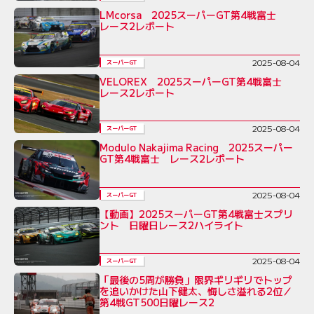
LMcorsa 2025スーパーGT第4戦富士
レース2レポート
2025-08-04
スーパーGT
VELOREX 2025スーパーGT第4戦富士
レース2レポート
2025-08-04
スーパーGT
Modulo Nakajima Racing 2025スーパー
GT第4戦富士 レース2レポート
2025-08-04
スーパーGT
【動画】2025スーパーGT第4戦富士スプリ
ント 日曜日レース2ハイライト
2025-08-04
スーパーGT
「最後の5周が勝負」限界ギリギリでトップ
を追いかけた山下健太、悔しさ溢れる2位／
第4戦GT500日曜レース2