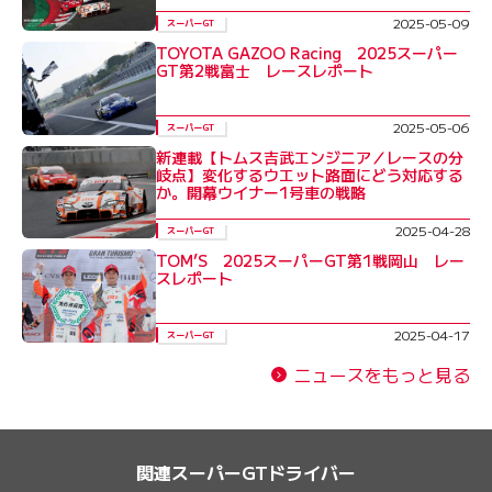
2025-05-09
スーパーGT
TOYOTA GAZOO Racing 2025スーパー
GT第2戦富士 レースレポート
2025-05-06
スーパーGT
新連載【トムス吉武エンジニア／レースの分
岐点】変化するウエット路面にどう対応する
か。開幕ウイナー1号車の戦略
2025-04-28
スーパーGT
TOM’S 2025スーパーGT第1戦岡山 レー
スレポート
2025-04-17
スーパーGT
ニュースをもっと見る
関連スーパーGTドライバー