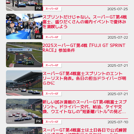
PR
2025-07-25
スーパーGT
スプリントだけじゃない。スーパーGT第4戦
富士、盛りだくさんの場内イベントで夏休み
を満喫しよう
PR
2025-07-22
スーパーGT
2025スーパーGT第4戦『FUJI GT SPRINT
RACE』参加条件
2025-07-21
スーパーGT
スーパーGT第4戦富士スプリントのエント
リーリスト発表。各日の担当ドライバーが明
らかに
2025-07-21
スーパーGT
新しい試み満載のスーパーGT第4戦富士スプ
リント。ドライバー交代、給油、タイヤ交
換、ウエイトなしの“短距離バトル”の見どこ
ろ
PR
2025-07-10
スーパーGT
スーパーGT第4戦富士は土日各日で公式練習