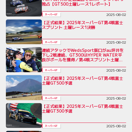
独占【GT500土曜レース1レポート】
2025-08-02
スーパーGT
【正式結果】2025年スーパーGT第4戦富士
スプリント 土曜レース1決勝
2025-08-02
スーパーGT
連続アタックでWedsSport阪口がau坪井を
下し2戦連続、GT300はHYPER WATER平
良がポールを獲得／第4戦スプリント土曜予
選
2025-08-02
スーパーGT
【正式結果】2025年スーパーGT第4戦富士
土曜GT500予選
2025-08-02
スーパーGT
【正式結果】2025年スーパーGT第4戦富士
土曜GT300予選
2025-08-02
スーパーGT