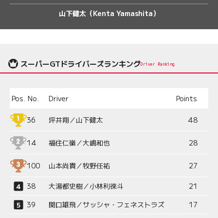
山下健太（Kenta Yamashita）
スーパーGTドライバーズランキング
Driver Ranking
Pos.
No.
Driver
Points
36
坪井翔／山下健太
48
14
福住仁嶺／大嶋和也
28
100
山本尚貴／牧野任祐
27
38
大湯都史樹／小林利徠斗
21
39
関口雄飛／サッシャ・フェネストラズ
17