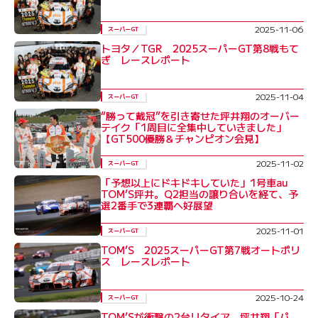
2025-11-06
スーパーGT
トヨタ／TGR 2025スーパーGT第8戦もて
ぎ レースレポート
2025-11-04
スーパーGT
“勝って戴冠”を引き寄せた坪井翔のオーバー
テイク「1周目に全集中していきました」
【GT500優勝＆チャンピオン会見】
2025-11-02
スーパーGT
「予想以上にドキドキしていた」1号車au
TOM’S坪井。Q2担当の譲り合いを経て、予
選2番手で3連覇へ好展望
2025-11-01
スーパーGT
TOM’S 2025スーパーGT第7戦オートポリ
ス レースレポート
2025-10-24
スーパーGT
TOM’Sが衝撃の2台リタイア。坪井翔「パ