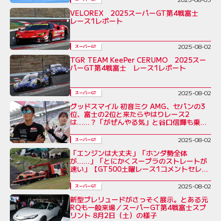
VELOREX 2025スーパーGT第4戦富士
レース1レポート
2025-08-02
スーパーGT
TGR TEAM KeePer CERUMO 2025スー
パーGT第4戦富士 レース1レポート
2025-08-02
スーパーGT
グッドスマイル 初音ミク AMG、セパンの3
位、富士の2位と来たらやはりレース2
は……？「がぜんやる気」と谷口信輝も乗り
気
2025-08-02
スーパーGT
「エンジンは大丈夫」「ホンダ勢全体
が……」「とにかくスープラのストレートが
速い」【GT500土曜レース1コメントセレク
ト】
2025-08-02
スーパーGT
新型プレリュードがさっそく展示。とある元
RQも一般来場／スーパーGT第4戦富士スプ
リント 8月2日（土）の様子