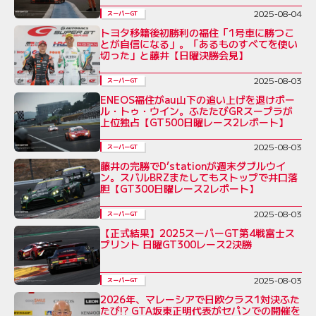
2025-08-04
スーパーGT
トヨタ移籍後初勝利の福住「1号車に勝つこ
とが自信になる」。「あるものすべてを使い
切った」と藤井【日曜決勝会見】
2025-08-03
スーパーGT
ENEOS福住がau山下の追い上げを退けポー
ル・トゥ・ウイン。ふたたびGRスープラが
上位独占【GT500日曜レース2レポート】
2025-08-03
スーパーGT
藤井の完勝でD’stationが週末ダブルウイ
ン。スバルBRZまたしてもストップで井口落
胆【GT300日曜レース2レポート】
2025-08-03
スーパーGT
【正式結果】2025スーパーGT第4戦富士ス
プリント 日曜GT300レース2決勝
2025-08-03
スーパーGT
2026年、マレーシアで日欧クラス1対決ふた
たび!? GTA坂東正明代表がセパンでの開催を