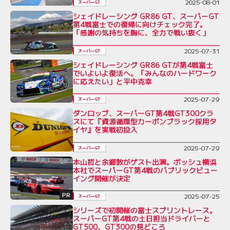
2025-08-01
スーパーGT
シェイドレーシング GR86 GT、スーパーGT
第4戦富士での復帰に向けチェック完了。
「感謝の気持ちを胸に、全力で戦い抜く」
2025-07-31
スーパーGT
シェイドレーシング GR86 GTが第4戦富士
でいよいよ復活へ。「みんなのハードワーク
に応えたい」と平中克幸
2025-07-29
スーパーGT
ダンロップ、スーパーGT第4戦GT300クラ
スにて『資源循環型カーボンブラック採用タ
イヤ』を実戦初投入
2025-07-29
スーパーGT
本山哲と余郷敦がゲスト出演。ボッシュ横浜
本社でスーパーGT第4戦のパブリックビュー
イング開催が決定
PR
2025-07-25
スーパーGT
シリーズで初開催の富士スプリントレース。
スーパーGT第4戦の土日担当ドライバーと
GT500、GT300の見どころ