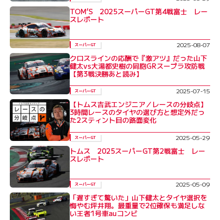
TOM’S 2025スーパーGT第4戦富士 レー
スレポート
2025-08-07
スーパーGT
クロスラインの応酬で『激アツ』だった山下
健太vs大湯都史樹の同胞GRスープラ攻防戦
【第3戦決勝あと読み】
2025-07-15
スーパーGT
【トムス吉武エンジニア／レースの分岐点】
3時間レースのタイヤの選び方と想定外だっ
た2スティント目の路面変化
2025-05-29
スーパーGT
トムス 2025スーパーGT第2戦富士 レー
スレポート
2025-05-09
スーパーGT
「遅すぎて驚いた」山下健太とタイヤ選択を
悔やむ坪井翔。最重量で2位確保も満足しな
い王者1号車auコンビ