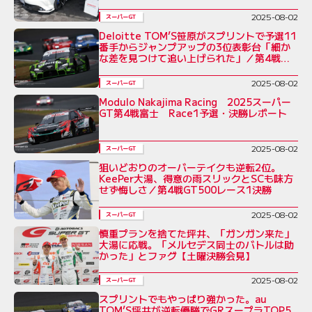
2025-08-02
スーパーGT
Deloitte TOM’S笹原がスプリントで予選11
番手からジャンプアップの3位表彰台「細か
な差を見つけて追い上げられた」／第4戦土
曜レース1
2025-08-02
スーパーGT
Modulo Nakajima Racing 2025スーパー
GT第4戦富士 Race1予選・決勝レポート
2025-08-02
スーパーGT
狙いどおりのオーバーテイクも逆転2位。
KeePer大湯、得意の雨スリックとSCも味方
せず悔しさ／第4戦GT500レース1決勝
2025-08-02
スーパーGT
慎重プランを捨てた坪井、「ガンガン来た」
大湯に応戦。「メルセデス同士のバトルは助
かった」とファグ【土曜決勝会見】
2025-08-02
スーパーGT
スプリントでもやっぱり強かった。au
TOM’S坪井が逆転優勝でGRスープラTOP5