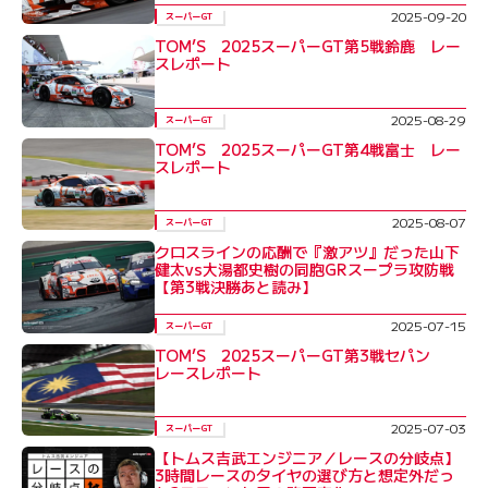
2025-09-20
スーパーGT
TOM’S 2025スーパーGT第5戦鈴鹿 レー
スレポート
2025-08-29
スーパーGT
TOM’S 2025スーパーGT第4戦富士 レー
スレポート
2025-08-07
スーパーGT
クロスラインの応酬で『激アツ』だった山下
健太vs大湯都史樹の同胞GRスープラ攻防戦
【第3戦決勝あと読み】
2025-07-15
スーパーGT
TOM’S 2025スーパーGT第3戦セパン
レースレポート
2025-07-03
スーパーGT
【トムス吉武エンジニア／レースの分岐点】
3時間レースのタイヤの選び方と想定外だっ