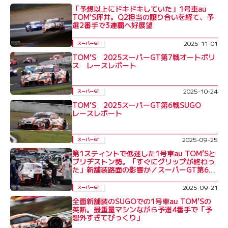
「予想以上にドキドキしていた」1号車au
TOM’S坪井。Q2担当の譲り合いを経て、予
選2番手で3連覇へ好展望
2025-11-01
スーパーGT
TOM’S 2025スーパーGT第7戦オートポリ
ス レースレポート
2025-10-24
スーパーGT
TOM’S 2025スーパーGT第6戦SUGO
レースレポート
2025-09-25
スーパーGT
第1スティントで低迷した1号車au TOM’Sと
ブリヂストン勢。「すぐにグリップが終わっ
た」新舗装路面の影響か／スーパーGT第6戦
SUGO決勝
2025-09-21
スーパーGT
全面新舗装のSUGOでの1号車au TOM’Sの
英断。最重量マシンながら予選4番手で「予
想外すぎてびっくり」