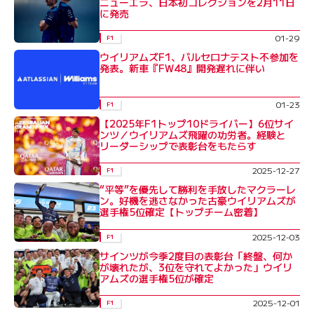
ニューエラ、日本初コレクションを2月11日
に発売
01-29
F1
ウイリアムズF1、バルセロナテスト不参加を
発表。新車『FW48』開発遅れに伴い
01-23
F1
【2025年F1トップ10ドライバー】6位サイ
ンツ／ウイリアムズ飛躍の功労者。経験と
リーダーシップで表彰台をもたらす
2025-12-27
F1
“平等”を優先して勝利を手放したマクラーレ
ン。好機を逃さなかった古豪ウイリアムズが
選手権5位確定【トップチーム密着】
2025-12-03
F1
サインツが今季2度目の表彰台「終盤、何か
が壊れたが、3位を守れてよかった」ウイリ
アムズの選手権5位が確定
2025-12-01
F1