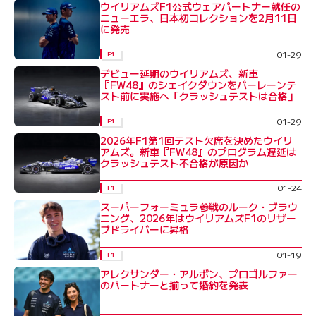
ウイリアムズF1公式ウェアパートナー就任の
ニューエラ、日本初コレクションを2月11日
に発売
01-29
F1
デビュー延期のウイリアムズ、新車
『FW48』のシェイクダウンをバーレーンテ
スト前に実施へ「クラッシュテストは合格」
01-29
F1
2026年F1第1回テスト欠席を決めたウイリ
アムズ。新車『FW48』のプログラム遅延は
クラッシュテスト不合格が原因か
01-24
F1
スーパーフォーミュラ参戦のルーク・ブラウ
ニング、2026年はウイリアムズF1のリザー
ブドライバーに昇格
01-19
F1
アレクサンダー・アルボン、プロゴルファー
のパートナーと揃って婚約を発表