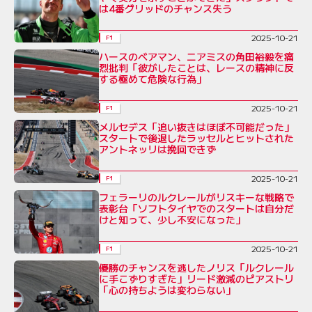
は4番グリッドのチャンス失う
2025-10-21
F1
ハースのベアマン、ニアミスの角田裕毅を痛
烈批判「彼がしたことは、レースの精神に反
する極めて危険な行為」
2025-10-21
F1
メルセデス「追い抜きはほぼ不可能だった」
スタートで後退したラッセルとヒットされた
アントネッリは挽回できず
2025-10-21
F1
フェラーリのルクレールがリスキーな戦略で
表彰台「ソフトタイヤでのスタートは自分だ
けと知って、少し不安になった」
2025-10-21
F1
優勝のチャンスを逃したノリス「ルクレール
に手こずりすぎた」リード激減のピアストリ
「心の持ちようは変わらない」