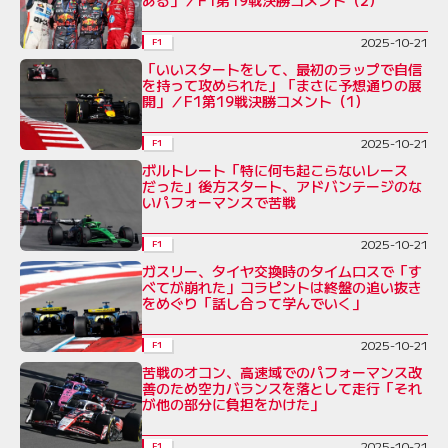
ある」／F1第19戦決勝コメント（2）
2025-10-21
F1
「いいスタートをして、最初のラップで自信
を持って攻められた」「まさに予想通りの展
開」／F1第19戦決勝コメント（1）
2025-10-21
F1
ボルトレート「特に何も起こらないレース
だった」後方スタート、アドバンテージのな
いパフォーマンスで苦戦
2025-10-21
F1
ガスリー、タイヤ交換時のタイムロスで「す
べてが崩れた」コラピントは終盤の追い抜き
をめぐり「話し合って学んでいく」
2025-10-21
F1
苦戦のオコン、高速域でのパフォーマンス改
善のため空力バランスを落として走行「それ
が他の部分に負担をかけた」
2025-10-21
F1