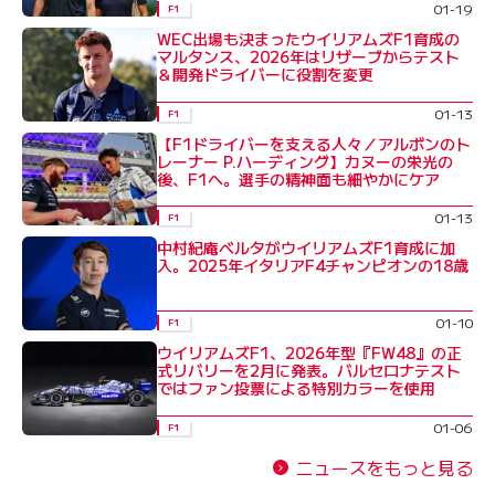
01-19
F1
WEC出場も決まったウイリアムズF1育成の
マルタンス、2026年はリザーブからテスト
＆開発ドライバーに役割を変更
01-13
F1
【F1ドライバーを支える人々／アルボンのト
レーナー P.ハーディング】カヌーの栄光の
後、F1へ。選手の精神面も細やかにケア
01-13
F1
中村紀庵ベルタがウイリアムズF1育成に加
入。2025年イタリアF4チャンピオンの18歳
01-10
F1
ウイリアムズF1、2026年型『FW48』の正
式リバリーを2月に発表。バルセロナテスト
ではファン投票による特別カラーを使用
01-06
F1
ニュースをもっと見る