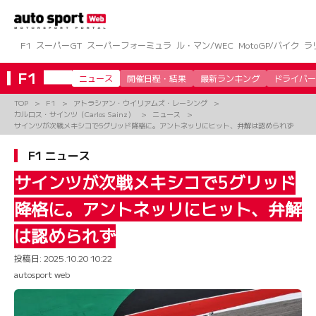
コ
ン
テ
ン
F1
スーパーGT
スーパーフォーミュラ
ル・マン/WEC
MotoGP/バイク
ラ
ツ
へ
F1
ニュース
開催日程・結果
最新ランキング
ドライバー
ス
キ
TOP
F1
アトラシアン・ウイリアムズ・レーシング
ッ
カルロス・サインツ（Carlos Sainz）
ニュース
プ
サインツが次戦メキシコで5グリッド降格に。アントネッリにヒット、弁解は認められず
F1 ニュース
サインツが次戦メキシコで5グリッド
降格に。アントネッリにヒット、弁解
は認められず
投稿日:
2025.10.20 10:22
autosport web