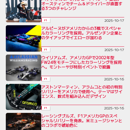
オースティンでチーム＆ドライバーが直面す
る3つのチャレンジ
2025-10-17
F1
アルピーヌがアメリカからの3戦でスペシャ
ルカラーリングを採用。アルゼンチン企業と
のタイアップでイエローが加わる
2025-10-17
F1
ウイリアムズ、アメリカGPで2002年型
FW24をモチーフにしたカラーリングを採用
へ。モントーヤが特別イベントで披露
2025-10-16
F1
アストンマーティン、アラムコとの初の特別
リバリーをアメリカで使用へ。テーマはサイ
エンス、数式を組み込んだデザイン
2025-10-16
F1
レーシングブルズ、F1アメリカGPのスペ
シャルリバリーを発表。米ミュージシャンと
のコラボで琥珀色に