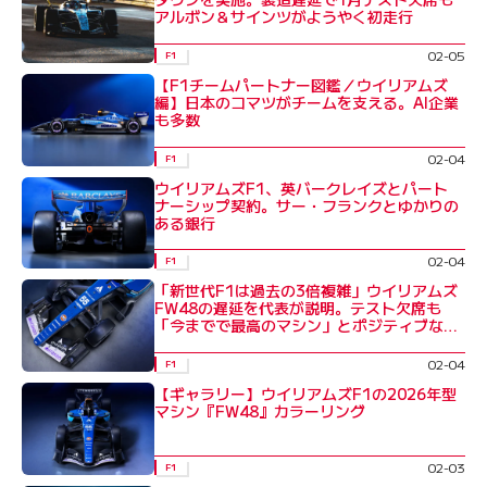
アルボン＆サインツがようやく初走行
02-05
F1
【F1チームパートナー図鑑／ウイリアムズ
編】日本のコマツがチームを支える。AI企業
も多数
02-04
F1
ウイリアムズF1、英バークレイズとパート
ナーシップ契約。サー・フランクとゆかりの
ある銀行
02-04
F1
「新世代F1は過去の3倍複雑」ウイリアムズ
FW48の遅延を代表が説明。テスト欠席も
「今までで最高のマシン」とポジティブな感
想
02-04
F1
【ギャラリー】ウイリアムズF1の2026年型
マシン『FW48』カラーリング
02-03
F1