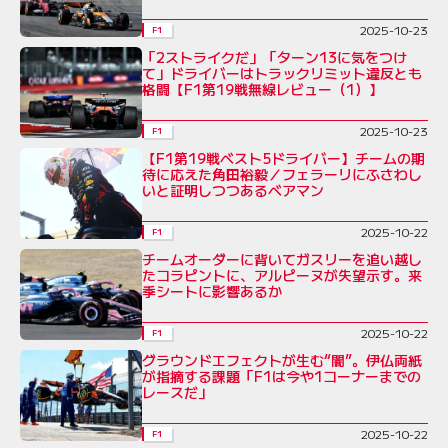
2025-10-23
F1
「2ストライクだ」「ターン13に気をつけ
て」ドライバーはトラックリミット違反とも
格闘【F1第19戦無線レビュー（1）】
2025-10-23
F1
【F1第19戦ベスト5ドライバー】チームの期
待に応えた角田裕毅／フェラーリにふさわし
いと証明しつつあるベアマン
2025-10-22
F1
チームオーダーに背いてガスリーを追い越し
たコラピントに、アルピーヌが失望示す。来
季シートに影響あるか
2025-10-22
F1
グラウンドエフェクトが生む“闇”。伊仏両紙
が指摘する課題「F1は今や1コーナーまでの
レースだ」
2025-10-22
F1