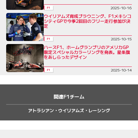
2025-10-16
F1
ウイリアムズ育成ブラウニング、F1メキシコ
シティGPで今季2回目のフリー走行参加が決
定
2025-10-15
F1
ハースF1、ホームグランプリのアメリカGP
限定スペシャルカラーリングを発表。星条旗
をあしらったデザイン
2025-10-14
F1
関連F1チーム
アトラシアン・ウイリアムズ・レーシング