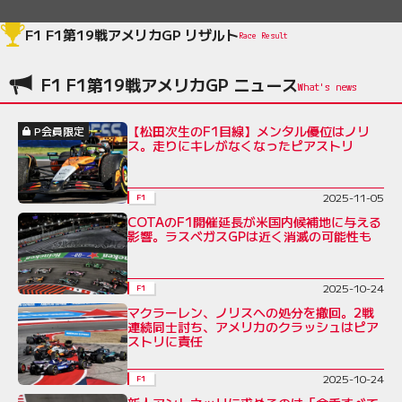
F1 F1第19戦アメリカGP リザルト
Race Result
F1 F1第19戦アメリカGP ニュース
【松田次生のF1目線】メンタル優位はノリ
P会員限定
ス。走りにキレがなくなったピアストリ
2025-11-05
F1
COTAのF1開催延長が米国内候補地に与える
影響。ラスベガスGPは近く消滅の可能性も
2025-10-24
F1
マクラーレン、ノリスへの処分を撤回。2戦
連続同士討ち、アメリカのクラッシュはピア
ストリに責任
2025-10-24
F1