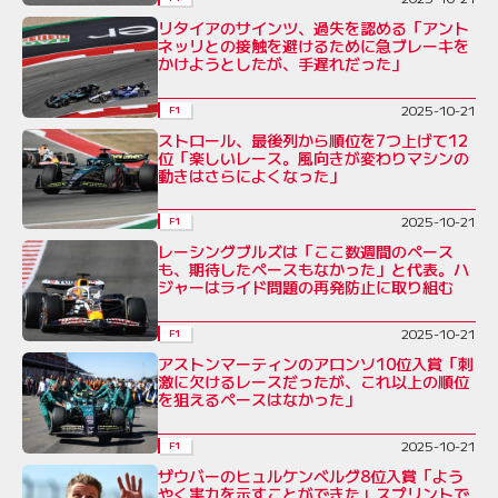
リタイアのサインツ、過失を認める「アント
ネッリとの接触を避けるために急ブレーキを
かけようとしたが、手遅れだった」
2025-10-21
F1
ストロール、最後列から順位を7つ上げて12
位「楽しいレース。風向きが変わりマシンの
動きはさらによくなった」
2025-10-21
F1
レーシングブルズは「ここ数週間のペース
も、期待したペースもなかった」と代表。ハ
ジャーはライド問題の再発防止に取り組む
2025-10-21
F1
アストンマーティンのアロンソ10位入賞「刺
激に欠けるレースだったが、これ以上の順位
を狙えるペースはなかった」
2025-10-21
F1
ザウバーのヒュルケンベルグ8位入賞「よう
やく実力を示すことができた」スプリントで