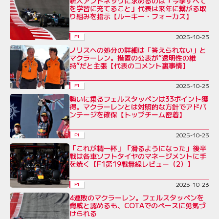
新人アントネッリに求めるのは「今季すべて
を学習に充てること」代表は来年に繋がる取
り組みを指示【ルーキー・フォーカス】
2025-10-23
F1
ノリスへの処分の詳細は「答えられない」と
マクラーレン。措置の公表が“透明性の維
持”だと主張【代表のコメント裏事情】
2025-10-23
F1
勢いに乗るフェルスタッペンは33ポイント獲
得。マクラーレンとは対照的な方針でアドバ
ンテージを確保【トップチーム密着】
2025-10-23
F1
「これが精一杯」「滑るようになった」後半
戦は各車ソフトタイヤのマネージメントに手
を焼く【F1第19戦無線レビュー（2）】
2025-10-23
F1
4連敗のマクラーレン。フェルスタッペンを
脅威と認めるも、COTAでのペースに勇気づ
けられる