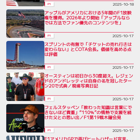
2025-10-18
F1
アップルがアメリカにおける5年間のF1放映
権を獲得。2026年より開始「アップルなら
では方法でファン優先のコンテンツを」
2025-10-17
F1
スプリントの有無で「チケットの売れ行きは
変わらない」とCOTA会長。価値を高める点
は評価
2025-10-17
F1
オースティンは初日から30度超え。レジェン
ドのアンドレッティは自身の名を冠したター
ン20で式典／現場写真日記
2025-10-17
F1
フェルスタッペン「教わった知識は言葉にで
きないほど貴重」“110％”の情熱で支援を続
けた父との思い出／F1第19戦木曜会見
2025-10-17
F1
F1アメリカGPで再びヒートハザード宣言。