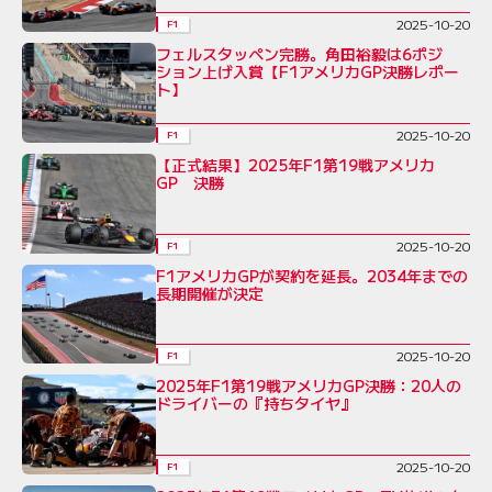
2025-10-20
F1
フェルスタッペン完勝。角田裕毅は6ポジ
ション上げ入賞【F1アメリカGP決勝レポー
ト】
2025-10-20
F1
【正式結果】2025年F1第19戦アメリカ
GP 決勝
2025-10-20
F1
F1アメリカGPが契約を延長。2034年までの
長期開催が決定
2025-10-20
F1
2025年F1第19戦アメリカGP決勝：20人の
ドライバーの『持ちタイヤ』
2025-10-20
F1