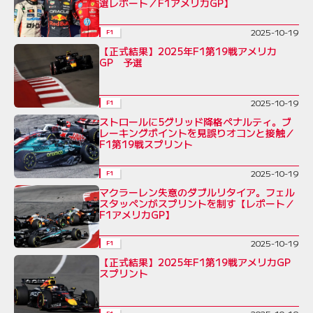
選レポート／F1アメリカGP】
2025-10-19
F1
【正式結果】2025年F1第19戦アメリカ
GP 予選
2025-10-19
F1
ストロールに5グリッド降格ペナルティ。ブ
レーキングポイントを見誤りオコンと接触／
F1第19戦スプリント
2025-10-19
F1
マクラーレン失意のダブルリタイア。フェル
スタッペンがスプリントを制す【レポート／
F1アメリカGP】
2025-10-19
F1
【正式結果】2025年F1第19戦アメリカGP
スプリント