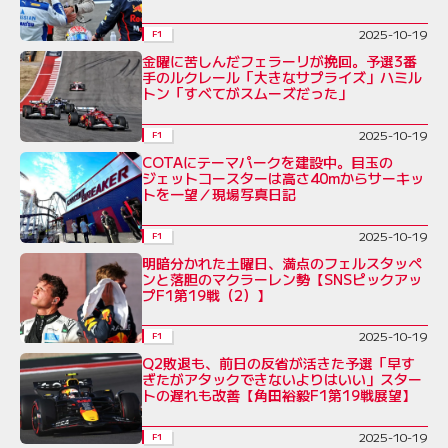
2025-10-19
F1
金曜に苦しんだフェラーリが挽回。予選3番
手のルクレール「大きなサプライズ」ハミル
トン「すべてがスムーズだった」
2025-10-19
F1
COTAにテーマパークを建設中。目玉の
ジェットコースターは高さ40mからサーキッ
トを一望／現場写真日記
2025-10-19
F1
明暗分かれた土曜日、満点のフェルスタッペ
ンと落胆のマクラーレン勢【SNSピックアッ
プF1第19戦（2）】
2025-10-19
F1
Q2敗退も、前日の反省が活きた予選「早す
ぎたがアタックできないよりはいい」スター
トの遅れも改善【角田裕毅F1第19戦展望】
2025-10-19
F1