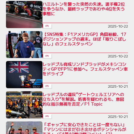
ハミルトンを襲った突然の失速。選手権2位
を争うなか、最終ラップであわや4位を失う
事態に
2025-10-22
F1
【SNS特集：F1アメリカGP】角田裕毅、17
ポジションアップの週末。ほぼ「取りこぼし
なし」のフェルスタッペン
2025-10-22
F1
レッドブル育成リンドブラッドがメキシコシ
ティGPでFP1に参加へ。フェルスタッペン車
をドライブ
2025-10-21
F1
レッドブルの違反“ゲートウェルエリアへの
立ち入り”を解説。妨害を疑われるも、意図
的な指示無視を否定／F1 Topic
2025-10-21
F1
「ギャップに安心できたことは一度もない」
「マシンにはまだ引き出せるポテンシャルが