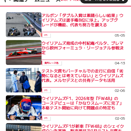
アルボン「ダブル入賞は素晴らしい結果」ウ
イリアムズは選手権8位に浮上。アップグ
レードが機能、代表も努力を讃える
05-05
F1
ウイリアムズ育成の中村紀庵ベルタ、プレマ
から欧州フォーミュラ・リージョナル参戦決
定
04-13
海外レース他
テスト欠席もバーチャルでの走行に自信「劣
勢になるとは考えていない」とウイリアムズ
代表。メルセデスとの共有データも活用
02-06
F1
ウイリアムズF1、2026年型『FW48』の
コースデビューは「かなりスムーズに完了」
本格テスト開始に向けて問題点の特定も
02-05
F1
ウイリアムズF1が新車『FW48』のシェイク
ダウンを実施。製造遅延で1月テスト欠席も