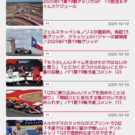
2025年F1第19戦アメリカGP TV放送＆タ
イムスケジュール
2025-10-19
F1
フェルスタッペン＆ノリスが最前列。角田13
番グリッド、クラッシュのハジャーは最後尾
／2025年F1第19戦グリッド
2025-10-19
F1
「もう少しいいタイムを出せたのではないか
と思う」「とにかくぶつけられないことが一
番の目標」／F1第19戦予選コメント（2）
2025-10-19
F1
「Q3に滑り込みいいラップを刻めたことは
誇り」「周回ごとに変化する風のせいでまと
められず」／F1第19戦予選コメント（1）
2025-10-19
F1
メルセデスのラッセルがスプリントで2位
「予選では2番手に届かず悔しい」アント
ネッリ「Q3で理想的な走りができず」