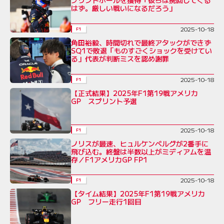
はず。厳しい戦いになるだろう」
2025-10-18
F1
角田裕毅、時間切れで最終アタックができず
SQ1で敗退「ものすごくショックを受けてい
る」代表が判断ミスを認め謝罪
2025-10-18
F1
【正式結果】2025年F1第19戦アメリカ
GP スプリント予選
2025-10-18
F1
ノリスが最速、ヒュルケンベルグが2番手に
飛び込む。終盤は半数以上がミディアムを温
存／F1アメリカGP FP1
2025-10-18
F1
【タイム結果】2025年F1第19戦アメリカ
GP フリー走行1回目