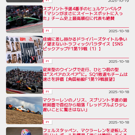
2025-10-19
F1
スプリント予選4番手のヒュルケンベルグ
「マシンがまさにスイートスポットに入っ
た」チーム史上最高順位に代表も絶賛
2025-10-18
F1
佳境に差し掛かるドライバーズタイトル争い
／望まないトラフィックパラダイス【SNS
ピックアップF1第19戦（1）】
2025-10-18
F1
従来型のウイングで走行、ひとつ前の型
は“スペアのスペア”に。SQ1敗退もチームは
速さを評価【角田裕毅F1第19戦展望】
2025-10-18
F1
マクラーレンのノリス、スプリント予選の最
終局面で首位から陥落「レッドブルより少し
遅いことに驚きはない」
2025-10-18
F1
フェルスタッペン、マクラーレンを逆転しス
プリントポールを獲得「彼らは挽回してくる