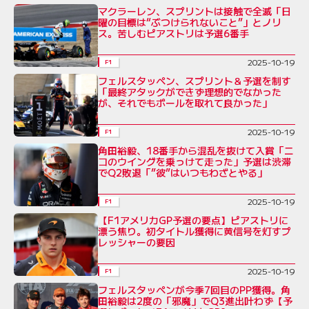
マクラーレン、スプリントは接触で全滅「日
曜の目標は“ぶつけられないこと”」とノリ
ス。苦しむピアストリは予選6番手
2025-10-19
F1
フェルスタッペン、スプリント＆予選を制す
「最終アタックができず理想的でなかった
が、それでもポールを取れて良かった」
2025-10-19
F1
角田裕毅、18番手から混乱を抜けて入賞「ニ
コのウイングを乗っけて走った」予選は渋滞
でQ2敗退「”彼”はいつもわざとやる」
2025-10-19
F1
【F1アメリカGP予選の要点】ピアストリに
漂う焦り。初タイトル獲得に黄信号を灯すプ
レッシャーの要因
2025-10-19
F1
フェルスタッペンが今季7回目のPP獲得。角
田裕毅は2度の「邪魔」でQ3進出叶わず【予