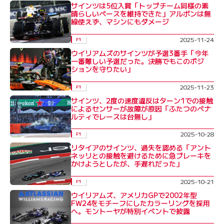
サインツは5位入賞「トップチーム同様の素
晴らしいペースを維持できた」アルボンは無
線使えず、マシンにもダメージ
2025-11-24
F1
ウイリアムズのサインツが予選3番手「今年
一番難しい予選だった。決勝でもこのポジ
ションを守りたい」
2025-11-23
F1
サインツ、2度の速度違反はターン1での接触
によるセンサーが故障が原因「ふたつのペナ
ルティでレースは台無し」
2025-10-28
F1
リタイアのサインツ、過失を認める「アント
ネッリとの接触を避けるために急ブレーキを
かけようとしたが、手遅れだった」
2025-10-21
F1
ウイリアムズ、アメリカGPで2002年型
FW24をモチーフにしたカラーリングを採用
へ。モントーヤが特別イベントで披露