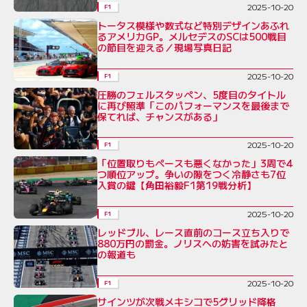
2025-10-20
F1
トータス模様や数式など特別デザインあふれ
るアメリカGP。メルセデスのSCは500戦目
の節目を迎える／現場写真日記
2025-10-20
F1
圧勝のフェルスタッペン、5度目のタイトル
に再び照準「このパフォーマンスを最後まで
保てれば、チャンスがある」
2025-10-20
F1
「位置取りもペースも悪くなかった」3周で4
つ順位アップ。争いの隙をつく冷静さも7位
入賞の鍵【角田裕毅F1第19戦分析】
2025-10-20
F1
レッドブル、レース直前のコース立ち入りで
880万円の罰金。ノリスへの妨害を試みたと
の報道も
2025-10-20
F1
サインツが次戦メキシコで5グリッド降格