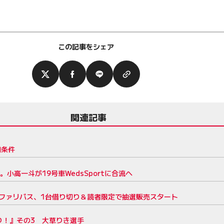
この記事をシェア
関連記事
加条件
高一斗が19号車WedsSportに合流へ
サファリバス、1台借り切り＆読者限定で抽選販売スタート
り！』その3 大草りき選手