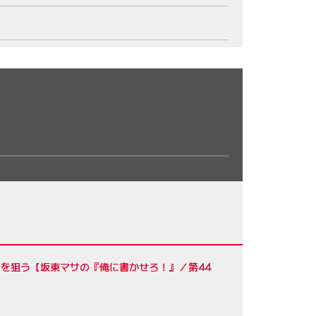
利を狙う【坂東マサの『俺に書かせろ！』／第44