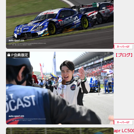
スーパーGT
【ブログ
P会員限定
スーパーGT
apr LC