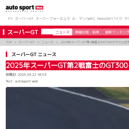
コ
ン
テ
ン
F1
スーパーGT
スーパーフォーミュラ
ル・マン/WEC
MotoGP/バイク
ラ
ツ
へ
スーパーGT
ニュース
開催日程・結果
最新ランキン
ス
キ
TOP
スーパーGT
ニュース
2025年スーパーGT第2戦富士のGT300クラス公式
ッ
プ
スーパーGT ニュース
2025年スーパーGT第2戦富士のGT3
投稿日:
2025.04.22 18:53
Text : autosport web