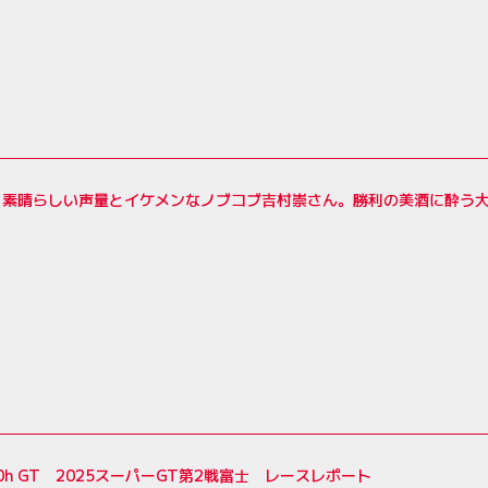
】素晴らしい声量とイケメンなノブコブ吉村崇さん。勝利の美酒に酔う大
500h GT 2025スーパーGT第2戦富士 レースレポート