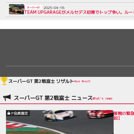
2025-04-16
スーパーGT
TEAM UPGARAGEがメルセデス初陣でトップ争い。
スーパーGT 第2戦富士 リザルト
Race Result
スーパーGT 第2戦富士 ニュース
接触の緊急
P会員限定
回】