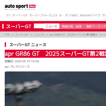
コ
ン
テ
ン
F1
スーパーGT
スーパーフォーミュラ
ル・マン/WEC
MotoGP/バイク
ラ
ツ
へ
スーパーGT
ニュース
開催日程・結果
最新ランキン
ス
キ
TOP
スーパーGT
ニュース
apr GR86 GT 2025スーパーGT第2戦富士 レ
ッ
プ
スーパーGT ニュース
apr GR86 GT 2025スーパーGT
投稿日:
2025.05.13 19:58
apr プレスリリース