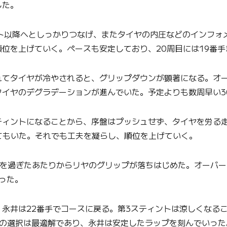
した。
ト以降へとしっかりつなげ、またタイヤの内圧などのインフォ
位を上げていく。ペースも安定しており、20周目には19番
れてタイヤが冷やされると、グリップダウンが顕著になる。オ
イヤのデグラデーションが進んでいた。予定よりも数周早い3
ィントになることから、序盤はプッシュせず、タイヤを労る走
ねてもいた。それでも工夫を凝らし、順位を上げていく。
周を過ぎたあたりからリヤのグリップが落ちはじめた。オーバ
った。
永井は22番手でコースに戻る。第3スティントは涼しくなるこ
の選択は最適解であり、永井は安定したラップを刻んでいった