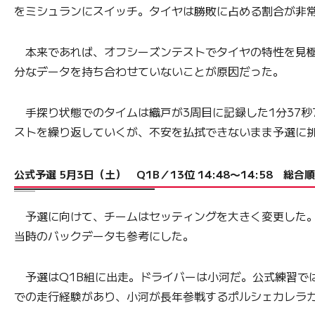
をミシュランにスイッチ。タイヤは勝敗に占める割合が非
本来であれば、オフシーズンテストでタイヤの特性を見極
分なデータを持ち合わせていないことが原因だった。
手探り状態でのタイムは織戸が3周目に記録した1分37秒
ストを繰り返していくが、不安を払拭できないまま予選に
公式予選 5月3日（土） Q1B／13位 14:48〜14:58 総合
予選に向けて、チームはセッティングを大きく変更した。a
当時のバックデータも参考にした。
予選はQ1B組に出走。ドライバーは小河だ。公式練習では
での走行経験があり、小河が長年参戦するポルシェカレラカ