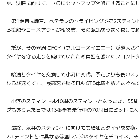
ず。決勝に向けて、さらにセットアップを修正することに
第1走者は織戸。ベテランのドライビングで第2スティン
ら接触やコースアウトが相次ぎ、その混乱をうまく抜けて順
だが、その翌周にFCY（フルコースイエロー）が導入さ
タイヤを守る走りを続けていたため負担を強いたフロントタ
給油とタイヤを交換して小河に交代。予定よりも長いステ
ちらが速くても、最高速で勝るFIA-GT3車両を抜きあぐ
小河のスティントは40周のスティントとなったが、35
グもあり見た目では13番手を走行中の70周目にピットに入
最終、永井のスティントに向けても給油とタイヤを交換。
2スティントとは異なる低温レンジのタイヤをチョイス。そ