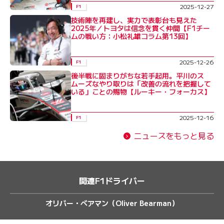
2025-12-27
F1
技術陣を再建し、実力で表彰台も見えた
2025年／トヨタは信念を貫く仲間【F1チー
ムの戦い方：小松礼雄コラム第13回】
2025-12-26
F1
後半戦に固まりがちな若手起用。平川のス
ムーズなやり取りは「改善の流れを把握して
いる」ことの賜物【ルーキー・フォーカス】
2025-12-16
F1
ニュースをもっと見る
関連F1ドライバー
オリバー・ベアマン（Oliver Bearman）