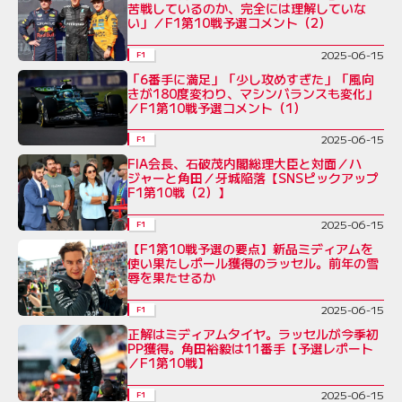
苦戦しているのか、完全には理解していな
い」／F1第10戦予選コメント（2）
2025-06-15
F1
「6番手に満足」「少し攻めすぎた」「風向
きが180度変わり、マシンバランスも変化」
／F1第10戦予選コメント（1）
2025-06-15
F1
FIA会長、石破茂内閣総理大臣と対面／ハ
ジャーと角田／牙城陥落【SNSピックアップ
F1第10戦（2）】
2025-06-15
F1
【F1第10戦予選の要点】新品ミディアムを
使い果たしポール獲得のラッセル。前年の雪
辱を果たせるか
2025-06-15
F1
正解はミディアムタイヤ。ラッセルが今季初
PP獲得。角田裕毅は11番手【予選レポート
／F1第10戦】
2025-06-15
F1