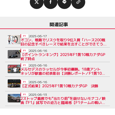
関連記事
2025-06-17
F1
オコン、戦略でリスクを取り9位入賞「ハース200戦
目の記念すべきレースで結果を出すことができてうれ
しい」
2025-06-16
F1
【ポイントランキング】2025年F1第10戦カナダGP
終了時点
2025-06-16
F1
メルセデスのラッセルが今季初優勝。18歳アント
ネッリが歓喜の初表彰台【決勝レポート／F1第10戦
カナダGP】
2025-06-16
F1
【正式結果】2025年F1第10戦カナダGP 決勝
2025-06-13
F1
2ストップ義務でも“当たり前”を崩せないモナコ／映
画『F1』試写での迫力と臨場感【F1チームの戦い
方：小松礼雄コラム第6回】