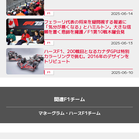
2025-06-14
F1
フェラーリ代表の将来を疑問視する報道に
「気分が悪くなる」とハミルトン。大きな信
頼を置く恩師を擁護／F1第10戦木曜会見
2025-06-13
F1
ハースF1、200戦目となるカナダGPは特別
カラーリングで挑む。2016年のデザインを
トリビュート
2025-06-10
F1
関連F1チーム
マネーグラム・ハースF1チーム