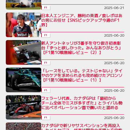
2025-06-21
F1
日本人エンジニア、勝利の美酒／食レポはあ
の男にお任せ【SNSピックアップ今週のF1
界】
2025-06-20
F1
新人アントネッリが3番手を守り抜き初表彰
台「ずっと欲しかった。みんなありがとう」
【F1第10戦無線レビュー（2）】
2025-06-20
F1
「レースをしている。テストじゃない」タイ
ヤのケアを求められるも攻め続けたアロンソ
【F1第10戦無線レビュー（1）】
2025-06-20
F1
フェラーリ代表、カナダGPは「最初から
チーム全体でミスが多すぎた」とライバル勢
に比べオペレーション面で躓いたと認める
2025-06-20
F1
カナダGPで新リヤサスペンションを再投入