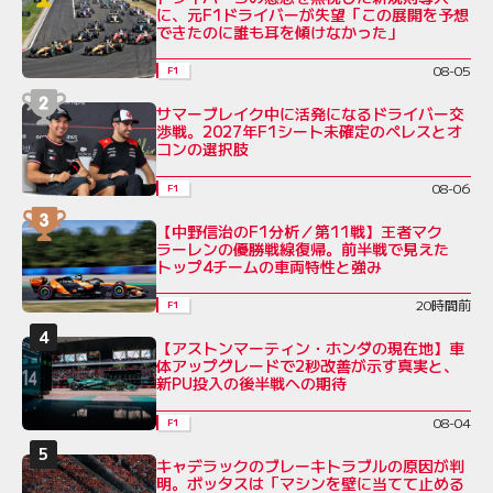
に、元F1ドライバーが失望「この展開を予想
できたのに誰も耳を傾けなかった」
08-05
F1
サマーブレイク中に活発になるドライバー交
渉戦。2027年F1シート未確定のペレスとオ
コンの選択肢
08-06
F1
【中野信治のF1分析／第11戦】王者マク
ラーレンの優勝戦線復帰。前半戦で見えた
トップ4チームの車両特性と強み
20時間前
F1
【アストンマーティン・ホンダの現在地】車
体アップグレードで2秒改善が示す真実と、
新PU投入の後半戦への期待
08-04
F1
キャデラックのブレーキトラブルの原因が判
明。ボッタスは「マシンを壁に当てて止める