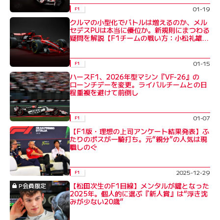
01-19
F1
クルマの小型化でバトルは増えるのか、メル
セデスPUは本当に優位か。新規則にまつわる
疑問を解説【F1チームの戦い方：小松礼雄コ
ラム】
01-15
F1
ハースF1、2026年型マシン『VF-26』の
ローンチデーを変更。ライバルチームとの日
程重複を避けて前倒し
01-07
F1
【F1版・理想の上司アンケート結果発表】ふ
たりのボスが一騎打ち。元“親分”の人気は現
職しのぐ
2025-12-29
F1
【松田次生のF1目線】メンタルが鍵となった
P会員限定
2025年。個人的に選ぶ『新人賞』は“浮き沈
みが少ない20歳”