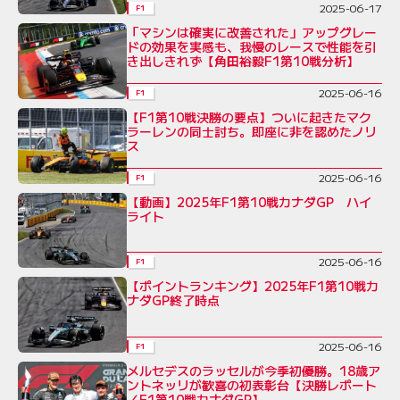
2025-06-17
F1
「マシンは確実に改善された」アップグレー
ドの効果を実感も、我慢のレースで性能を引
き出しきれず【角田裕毅F1第10戦分析】
2025-06-16
F1
【F1第10戦決勝の要点】ついに起きたマク
ラーレンの同士討ち。即座に非を認めたノリ
ス
2025-06-16
F1
【動画】2025年F1第10戦カナダGP ハイ
ライト
2025-06-16
F1
【ポイントランキング】2025年F1第10戦カ
ナダGP終了時点
2025-06-16
F1
メルセデスのラッセルが今季初優勝。18歳ア
ントネッリが歓喜の初表彰台【決勝レポート
／F1第10戦カナダGP】