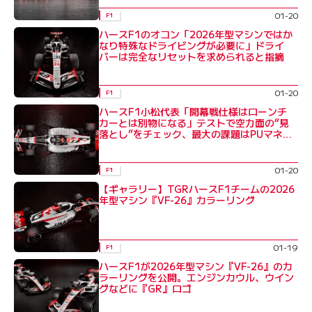
01-20
F1
ハースF1のオコン「2026年型マシンではか
なり特殊なドライビングが必要に」ドライ
バーは完全なリセットを求められると指摘
01-20
F1
ハースF1小松代表「開幕戦仕様はローンチ
カーとは別物になる」テストで空力面の“見
落とし”をチェック、最大の課題はPUマネジ
メント
01-20
F1
【ギャラリー】TGRハースF1チームの2026
年型マシン『VF-26』カラーリング
01-19
F1
ハースF1が2026年型マシン『VF-26』のカ
ラーリングを公開。エンジンカウル、ウイン
グなどに『GR』ロゴ