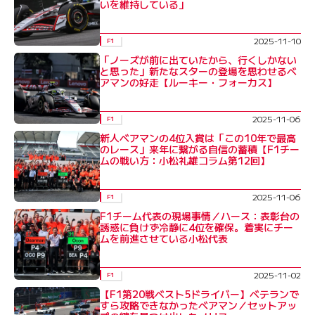
いを維持している」
2025-11-10
F1
「ノーズが前に出ていたから、行くしかない
と思った」新たなスターの登場を思わせるベ
アマンの好走【ルーキー・フォーカス】
2025-11-06
F1
新人ベアマンの4位入賞は「この10年で最高
のレース」来年に繋がる自信の蓄積【F1チー
ムの戦い方：小松礼雄コラム第12回】
2025-11-06
F1
F1チーム代表の現場事情／ハース：表彰台の
誘惑に負けず冷静に4位を確保。着実にチー
ムを前進させている小松代表
2025-11-02
F1
【F1第20戦ベスト5ドライバー】ベテランで
すら攻略できなかったベアマン／セットアッ