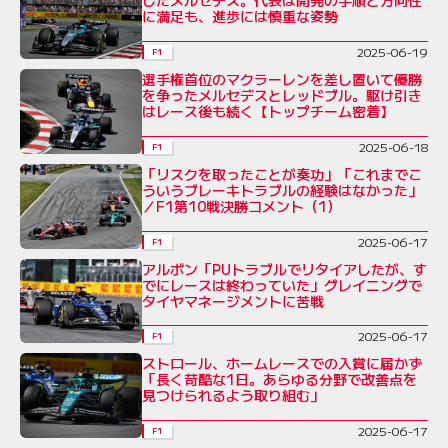
したメルセデス。代表は開発の手順と方向性
に満足も、進歩には慎重な姿勢
2025-06-19
F1
選手権首位のマクラーレンを差し置いて優勝
を争ったメルセデスとレッドブル。駆け引き
はレース後も続く【トップチーム密着】
2025-06-18
F1
「リスクを取ったことが奏功」「これまでこ
ういうブレーキトラブルの経験はなかった」
／F1第10戦決勝コメント（1）
2025-06-17
F1
アルボン「PUトラブルでリタイアしたが、す
でにレースは終わっていた」グレイニングで
タイヤマネージメントに苦戦
2025-06-17
F1
ストロール、ホームレースでの入賞に届かず
「長く苛酷な1日。あらゆる分野で改善点を
見つけられるよう取り組む」
2025-06-17
F1