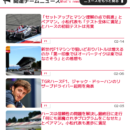
関連チームニュース
ニュースをもっと見る
「セットアップとマシン理解の点で前進」と
ベアマン。小松代表も「テスト全体に満足」
とハースの初回テストは充実
02-14
F1
新世代F1マシンで狙いどおりバトルは増える
のか「第一印象ではオーバーテイクは楽では
なさそう」との感想も
02-06
F1
TGRハースF1、ジャック・ドゥーハンのリ
ザーブドライバー起用を発表
02-03
F1
ハースは信頼性の問題を解決し最終日に走行
「何にも邪魔されずプログラムをこなせた」
とベアマン。小松代表も進歩に満足