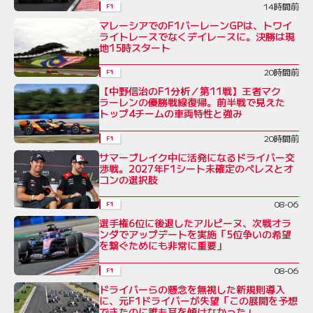
14時間前
F1
マレーシアでのF1バーレーンGPは、トワイ
ライトレースでなくデイレースに。決勝は現
地15時スタート
20時間前
F1
【中野信治のF1分析／第11戦】王者マク
ラーレンの優勝戦線復帰。前半戦で見えた
トップ4チームの車両特性と強み
20時間前
F1
サマーブレイク中に活発になるドライバー交
渉戦。2027年F1シート未確定のペレスとオ
コンの選択肢
08-06
F1
選手権6位に後退したアルピーヌ、次戦オラ
ンダでアップデートを実施「5位争いの希望
を繋ぐためにも非常に重要」
08-06
F1
ドライバーらの懸念を無視した新規則導入
に、元F1ドライバーが失望「この展開を予想
できたのに誰も耳を傾けなかった」