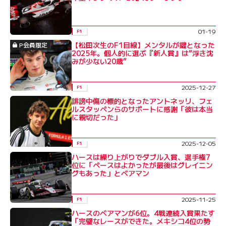
01-19
F1
【松田次生のF1目線】メンタルが鍵となった
P会員限定
2025年。個人的に選ぶ『新人賞』は“浮き沈
みが少ない20歳”
2025-12-27
F1
誹謗中傷の標的となったアントネッリ、フェ
ルスタッペンらのサポートに感謝「彼は本当
に親切だった」
2025-12-05
F1
ハースは繰り上がりでダブル入賞、選手権7
位に「ペースはよかったが最後はグレイニン
グもあった」とベアマン
2025-11-25
F1
ハースのベアマンが6位。4戦連続入賞果たす
「完璧なレースができた。メキシコ4位の勢