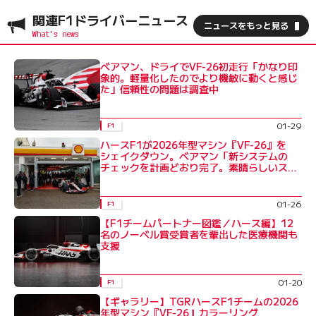
関連F1ドライバーニュース
ニュースをもっと見る
ベアマン、ドライでVF-26初走行「かなり印
象的。軽量化したのでより機敏に動くと感じ
た」信頼性の問題は調査中
01-29
F1
ハースF1が2026年型マシン『VF-26』を
シェイクダウン。ベアマン「新システムの
チェックを計画どおり完了。素晴らしいス
タート」
01-26
F1
【F1チームパートナー図鑑／ハース編】12
名のノーベル賞受賞者を輩出した医療機関も
支援
01-20
F1
【ギャラリー】TGRハースF1チームの2026
年型マシン『VF-26』カラーリング