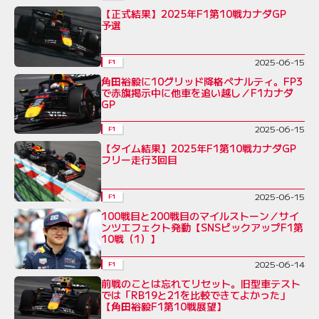
【正式結果】2025年F1第10戦カナダGP
予選
2025-06-15
F1
角田裕毅に10グリッド降格ペナルティ。FP3
で赤旗掲示中に他車を追い越し／F1カナダ
GP
2025-06-15
F1
【タイム結果】2025年F1第10戦カナダGP
フリー走行3回目
2025-06-15
F1
100戦目と200戦目のマイルストーン／サイ
ンツエフェクト発動【SNSピックアップF1第
10戦（1）】
2025-06-14
F1
前戦のことは忘れてリセット。旧型車テスト
では「RB19と21を比較できてよかった」
【角田裕毅F1第10戦展望】