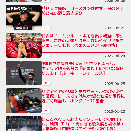
2025-06-25
F1
パドック裏話：コース外では世界王者の名に
P会員限定
恥じない落ち着きぶり
2025-06-25
F1
代表はチームクルーの名前を出す報道に不快
感も、ただの妄想とは思えないイタリア紙の
フェラーリ批判【代表のコメント裏事情】
2025-06-24
F1
3連戦で自信を失いかけたアントネッリ。
キャリア初表彰台は「結果以上に大きな意味
がある」【ルーキー・フォーカス】
2025-06-23
F1
リヤタイヤの状態を見ながらトルクの安定性
を確保。レースではPUの水温と油温が限界に
近づく場面も：ホンダ／HRC密着
2025-06-23
F1
起こるべくして起きたマクラーレンの同士討
ち。映画『F1』の高すぎる没入度と初体験の
字幕監修【中野信治のF1分析／第10戦】