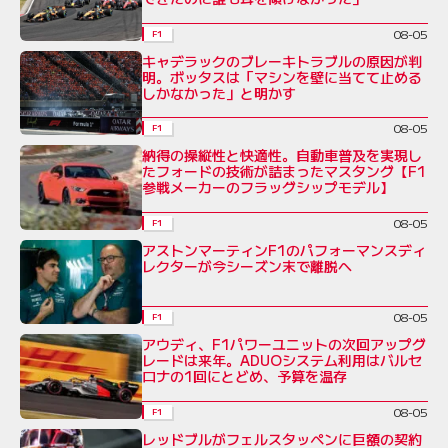
08-05
F1
キャデラックのブレーキトラブルの原因が判
明。ボッタスは「マシンを壁に当てて止める
しかなかった」と明かす
08-05
F1
納得の操縦性と快適性。自動車普及を実現し
たフォードの技術が詰まったマスタング【F1
参戦メーカーのフラッグシップモデル】
08-05
F1
アストンマーティンF1のパフォーマンスディ
レクターが今シーズン末で離脱へ
08-05
F1
アウディ、F1パワーユニットの次回アップグ
レードは来年。ADUOシステム利用はバルセ
ロナの1回にとどめ、予算を温存
08-05
F1
レッドブルがフェルスタッペンに巨額の契約