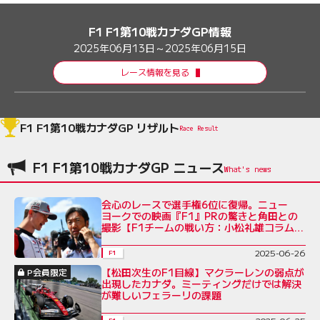
F1 F1第10戦カナダGP情報
2025年06月13日～2025年06月15日
レース情報を見る
F1 F1第10戦カナダGP リザルト
Race Result
F1 F1第10戦カナダGP ニュース
会心のレースで選手権6位に復帰。ニュー
ヨークでの映画『F1』PRの驚きと角田との
撮影【F1チームの戦い方：小松礼雄コラム第
7回】
2025-06-26
F1
【松田次生のF1目線】マクラーレンの弱点が
P会員限定
出現したカナダ。ミーティングだけでは解決
が難しいフェラーリの課題