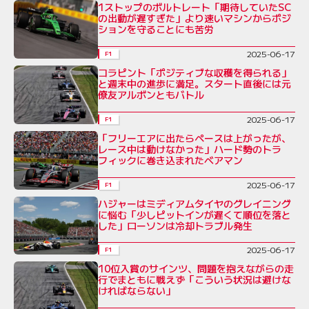
1ストップのボルトレート「期待していたSC
の出動が遅すぎた」より速いマシンからポジ
ションを守ることにも苦労
2025-06-17
F1
コラピント「ポジティブな収穫を得られる」
と週末中の進歩に満足。スタート直後には元
僚友アルボンともバトル
2025-06-17
F1
「フリーエアに出たらペースは上がったが、
レース中は動けなかった」ハード勢のトラ
フィックに巻き込まれたベアマン
2025-06-17
F1
ハジャーはミディアムタイヤのグレイニング
に悩む「少しピットインが遅くて順位を落と
した」ローソンは冷却トラブル発生
2025-06-17
F1
10位入賞のサインツ、問題を抱えながらの走
行でまともに戦えず「こういう状況は避けな
ければならない」