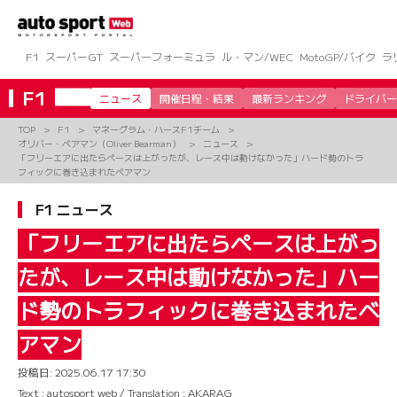
コ
ン
テ
ン
F1
スーパーGT
スーパーフォーミュラ
ル・マン/WEC
MotoGP/バイク
ラ
ツ
へ
F1
ニュース
開催日程・結果
最新ランキング
ドライバー
ス
キ
TOP
F1
マネーグラム・ハースF1チーム
ッ
オリバー・ベアマン（Oliver Bearman）
ニュース
プ
「フリーエアに出たらペースは上がったが、レース中は動けなかった」ハード勢のトラ
フィックに巻き込まれたベアマン
F1 ニュース
「フリーエアに出たらペースは上がっ
たが、レース中は動けなかった」ハー
ド勢のトラフィックに巻き込まれたベ
アマン
投稿日:
2025.06.17 17:30
Text : autosport web / Translation : AKARAG