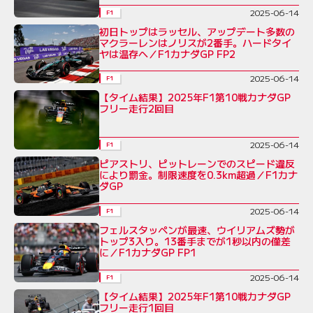
2025-06-14
F1
初日トップはラッセル、アップデート多数の
マクラーレンはノリスが2番手。ハードタイ
ヤは温存へ／F1カナダGP FP2
2025-06-14
F1
【タイム結果】2025年F1第10戦カナダGP
フリー走行2回目
2025-06-14
F1
ピアストリ、ピットレーンでのスピード違反
により罰金。制限速度を0.3km超過／F1カナ
ダGP
2025-06-14
F1
フェルスタッペンが最速、ウイリアムズ勢が
トップ3入り。13番手までが1秒以内の僅差
に／F1カナダGP FP1
2025-06-14
F1
【タイム結果】2025年F1第10戦カナダGP
フリー走行1回目