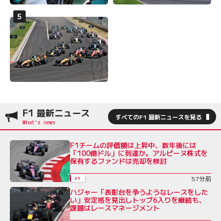
F1 最新ニュース
すべてのF1 最新ニュースを見る
F1チームの評価額は上昇中、数年後には
「100億ドル」に到達か。アルピーヌ株式を
保有するファンドは売却を検討
57分前
F1
ハジャー「表彰台を争うようなレースをした
い」安定感を見出しトップ6入りを継続も、
課題はレースマネージメント