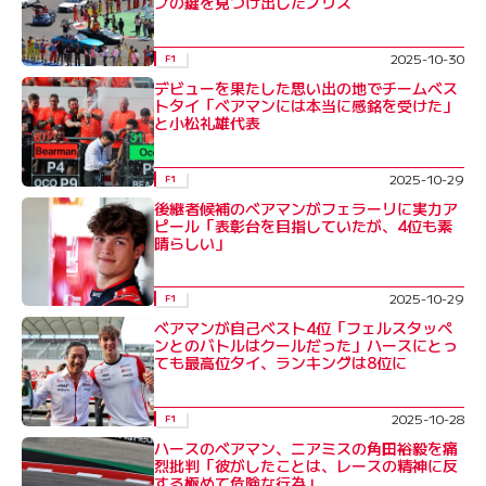
プの鍵を見つけ出したノリス
2025-10-30
F1
デビューを果たした思い出の地でチームベス
トタイ「ベアマンには本当に感銘を受けた」
と小松礼雄代表
2025-10-29
F1
後継者候補のベアマンがフェラーリに実力ア
ピール「表彰台を目指していたが、4位も素
晴らしい」
2025-10-29
F1
ベアマンが自己ベスト4位「フェルスタッペ
ンとのバトルはクールだった」ハースにとっ
ても最高位タイ、ランキングは8位に
2025-10-28
F1
ハースのベアマン、ニアミスの角田裕毅を痛
烈批判「彼がしたことは、レースの精神に反
する極めて危険な行為」