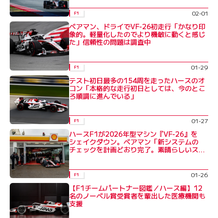
02-01
F1
ベアマン、ドライでVF-26初走行「かなり印
象的。軽量化したのでより機敏に動くと感じ
た」信頼性の問題は調査中
01-29
F1
テスト初日最多の154周を走ったハースのオ
コン「本格的な走行初日としては、今のとこ
ろ順調に進んでいる」
01-27
F1
ハースF1が2026年型マシン『VF-26』を
シェイクダウン。ベアマン「新システムの
チェックを計画どおり完了。素晴らしいス
タート」
01-26
F1
【F1チームパートナー図鑑／ハース編】12
名のノーベル賞受賞者を輩出した医療機関も
支援